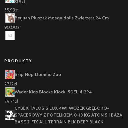
31Szt.
35,99
zł
Berjuan Pluszak Mosquidolls Zwierzęta 24 Cm
90,00
zł
PRODUKTY
Skip Hop Domino Zoo
27,12
zł
Wader Kids Blocks Klocki 50El. 41294
29,74
zł
CYBEX TALOS S LUX 4W1 WÓZEK GŁĘBOKO-
SPACEROWY Z FOTELIKIEM 0-13 KG ATON 5 I BAZĄ
BASE 2-FIX ALL TERRAIN BLK DEEP BLACK