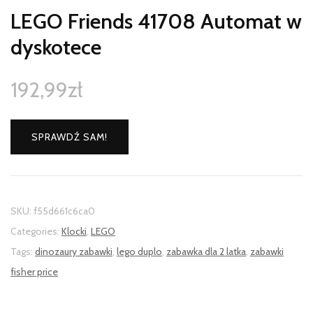
LEGO Friends 41708 Automat w
dyskotece
192,99
zł
SPRAWDŹ SAM!
SKU:
f55d661c6ca0
Categories:
Klocki
,
LEGO
Tags:
dinozaury zabawki
,
lego duplo
,
zabawka dla 2 latka
,
zabawki
fisher price