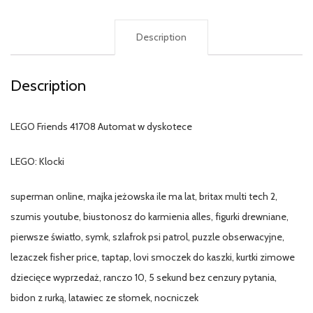
Description
Description
LEGO Friends 41708 Automat w dyskotece
LEGO: Klocki
superman online, majka jeżowska ile ma lat, britax multi tech 2,
szumis youtube, biustonosz do karmienia alles, figurki drewniane,
pierwsze światło, symk, szlafrok psi patrol, puzzle obserwacyjne,
lezaczek fisher price, taptap, lovi smoczek do kaszki, kurtki zimowe
dziecięce wyprzedaż, ranczo 10, 5 sekund bez cenzury pytania,
bidon z rurką, latawiec ze słomek, nocniczek