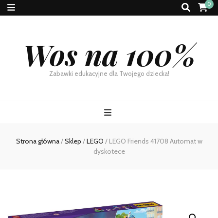
0
Wos na 100%
Zabawki edukacyjne dla Twojego dziecka!
Strona główna
/
Sklep
/
LEGO
/
LEGO Friends 41708 Automat w
dyskotece