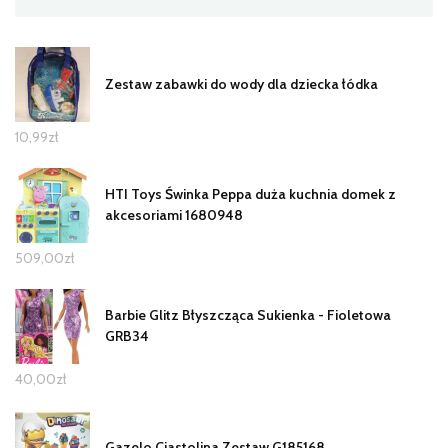
Zestaw zabawki do wody dla dziecka łódka
10,99
zł
HTI Toys Świnka Peppa duża kuchnia domek z
akcesoriami 1680948
509,00
zł
Barbie Glitz Błyszcząca Sukienka - Fioletowa
GRB34
40,00
zł
Gazelo Ciastolina Zestaw G185168