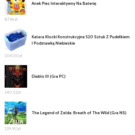
Anek Pies Interaktywny Na Baterię
87,46
zł
Katara Klocki Konstrukcyjne 520 Sztuk Z Pudełkiem
I Podstawką Niebieskie
204,00
zł
Diablo III (Gra PC)
240,52
zł
The Legend of Zelda: Breath of The Wild (Gra NS)
239,90
zł