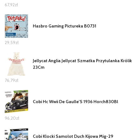
67,92
zł
Hasbro Gaming Pictureka B0731
29,59
zł
Jellycat Anglia Jellycat Szmatka Przytulanka Królik
23Cm
76,79
zł
Cobi Hc Wwii De Gaulle'S 1936 Horch830Bl
96,20
zł
Cobi Klocki Samolot Duch Kijowa Mig-29