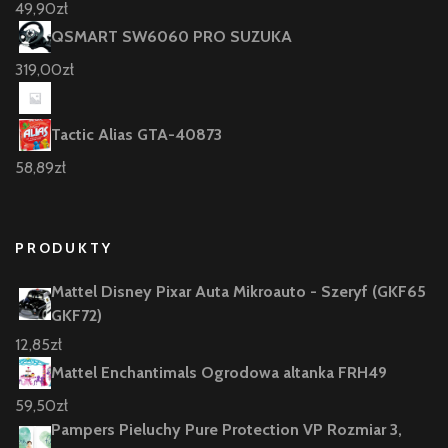
49,90
zł
QSMART SW6060 PRO SUZUKA
319,00
zł
Tactic Alias GTA-40873
58,89
zł
PRODUKTY
Mattel Disney Pixar Auta Mikroauto - Szeryf (GKF65
GKF72)
12,85
zł
Mattel Enchantimals Ogrodowa altanka FRH49
59,50
zł
Pampers Pieluchy Pure Protection VP Rozmiar 3,