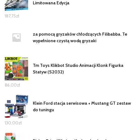
Limitowana Edycja
187,75
zł
za pomocą gryzaków chłodzących Filibabba. Te
wypełnione czystą wodą gryzaki
Tm Toys Klikbot Studio Animacji Klonk Figurka
Statyw (S2032)
86,00
zł
Klein Ford stacja serwisowa + Mustang GT zestaw
do tuningu
130,00
zł