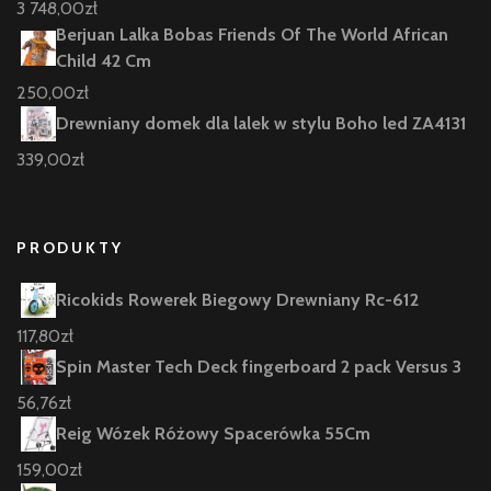
3 748,00
zł
Berjuan Lalka Bobas Friends Of The World African
Child 42 Cm
250,00
zł
Drewniany domek dla lalek w stylu Boho led ZA4131
339,00
zł
PRODUKTY
Ricokids Rowerek Biegowy Drewniany Rc-612
117,80
zł
Spin Master Tech Deck fingerboard 2 pack Versus 3
56,76
zł
Reig Wózek Różowy Spacerówka 55Cm
159,00
zł