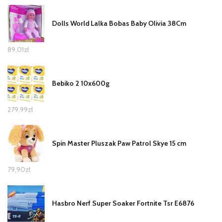
Dolls World Lalka Bobas Baby Olivia 38Cm
89,01
zł
Bebiko 2 10x600g
279,99
zł
Spin Master Pluszak Paw Patrol Skye 15 cm
79,90
zł
Hasbro Nerf Super Soaker Fortnite Tsr E6876