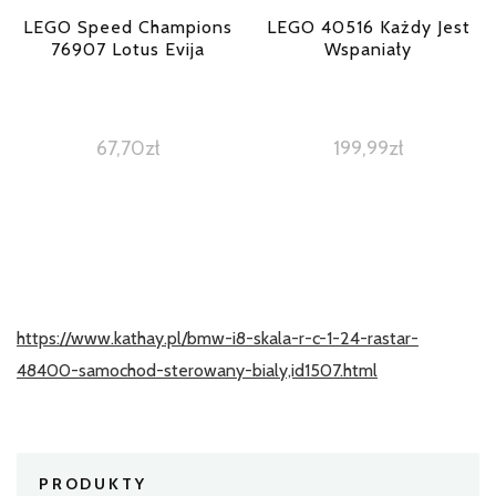
LEGO Speed Champions
LEGO 40516 Każdy Jest
76907 Lotus Evija
Wspaniały
67,70
zł
199,99
zł
https://www.kathay.pl/bmw-i8-skala-r-c-1-24-rastar-
48400-samochod-sterowany-bialy,id1507.html
PRODUKTY