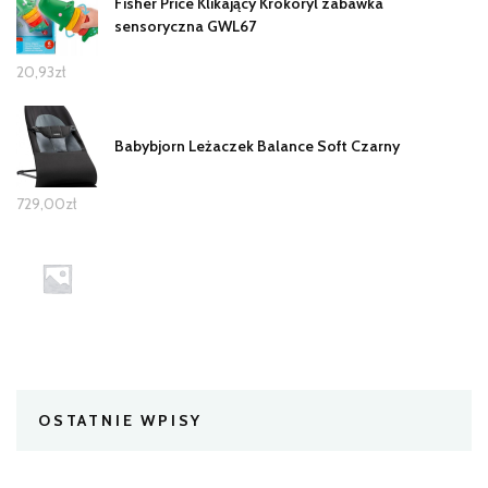
Fisher Price Klikający Krokoryl zabawka
sensoryczna GWL67
20,93
zł
Babybjorn Leżaczek Balance Soft Czarny
729,00
zł
OSTATNIE WPISY