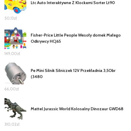
Ltc Auto Interaktywne Z Klockami Sorter Lt90
50,13
zł
Fisher-Price Little People Wesoły domek Małego
Odkrywcy HCJ65
149,00
zł
Pe Mini Silnik Silniczek 12V Przekładnia 3,5Obr
(3480
66,00
zł
Mattel Jurassic World Kolosalny Dinozaur GWD68
310,02
zł