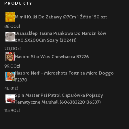
PRODUKTY
Mimii Kulki Do Zabawy Ø7Cm 1 Żółte 150 szt
86,00
zł
Dianasklep Taśma Piankowa Do Narożników
8X0,5X200Cm Szary (202411)
20,00
zł
Hasbro Star Wars Chewbacca B3226
99,00
zł
Hasbro Nerf - Microshots Fortnite Micro Doggo
F2370
48,81
zł
Spin Master Psi Patrol Ciężarówka Pojazdy
Tematyczne Marshall (606383220136537)
115,90
zł