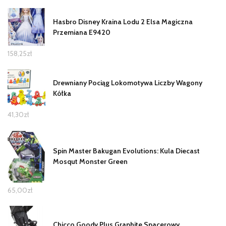
Hasbro Disney Kraina Lodu 2 Elsa Magiczna
Przemiana E9420
158,25
zł
Drewniany Pociąg Lokomotywa Liczby Wagony
Kółka
41,30
zł
Spin Master Bakugan Evolutions: Kula Diecast
Mosqut Monster Green
65,00
zł
Chicco Goody Plus Graphite Spacerowy