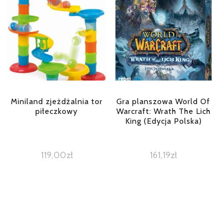
Miniland zjeżdżalnia tor
Gra planszowa World Of
piłeczkowy
Warcraft: Wrath The Lich
King (Edycja Polska)
119,00
zł
161,19
zł