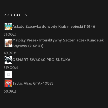
PRODUCTS
Askato Zabawka do wody Krab niebieski 115146
31,00
zł
Malplay Piesek Interaktywny Szczeniaczek Kundelek
Brązowy (216803)
49,90
zł
QSMART SW6060 PRO SUZUKA
319,00
zł
Tactic Alias GTA-40873
58,89
zł