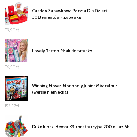
Casdon Zabawkowa Poczta Dla Dzieci
30Elementów - Zabawka
79,90
zł
Lovely Tattoo Pisak do tatuaży
76,50
zł
Winning Moves Monopoly Junior Miraculous
(wersja niemiecka)
152,57
zł
Duże klocki Hemar K3 konstrukcyjne 200 el luz 6k