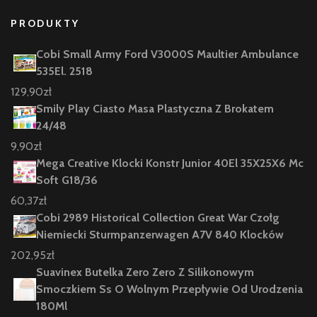
PRODUKTY
Cobi Small Army Ford V3000S Maultier Ambulance
535El. 2518
129,90
zł
Smily Play Ciasto Masa Plastyczna Z Brokatem
24/48
9,90
zł
Mega Creative Klocki Konstr Junior 40El 35X25X6 Mc
Soft G18/36
60,37
zł
Cobi 2989 Historical Collection Great War Czołg
Niemiecki Sturmpanzerwagen A7V 840 Klocków
202,95
zł
Suavinex Butelka Zero Zero Z Silikonowym
Smoczkiem Ss O Wolnym Przepływie Od Urodzenia
180Ml