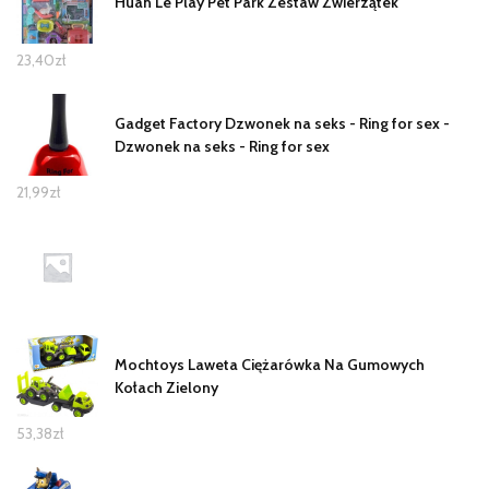
Huan Le Play Pet Park Zestaw Zwierzątek
23,40
zł
Gadget Factory Dzwonek na seks - Ring for sex -
Dzwonek na seks - Ring for sex
21,99
zł
Mochtoys Laweta Ciężarówka Na Gumowych
Kołach Zielony
53,38
zł