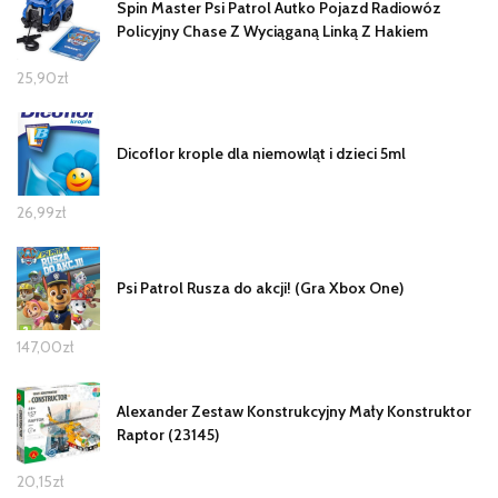
Spin Master Psi Patrol Autko Pojazd Radiowóz
Policyjny Chase Z Wyciąganą Linką Z Hakiem
25,90
zł
Dicoflor krople dla niemowląt i dzieci 5ml
26,99
zł
Psi Patrol Rusza do akcji! (Gra Xbox One)
147,00
zł
Alexander Zestaw Konstrukcyjny Mały Konstruktor
Raptor (23145)
20,15
zł