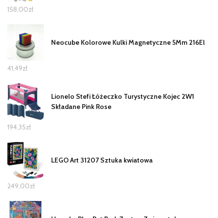
158,00
zł
Neocube Kolorowe Kulki Magnetyczne 5Mm 216El
41,49
zł
Lionelo Stefi Łóżeczko Turystyczne Kojec 2W1
Składane Pink Rose
194,35
zł
LEGO Art 31207 Sztuka kwiatowa
249,00
zł