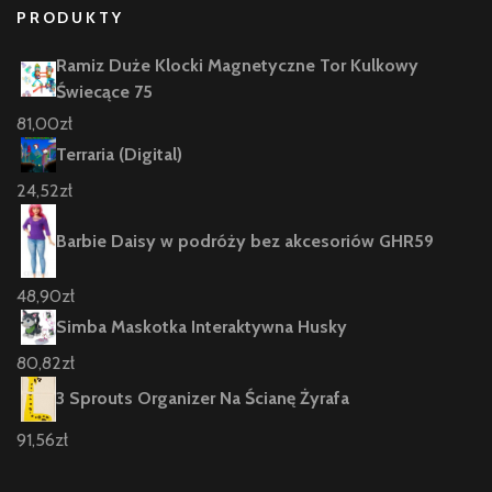
PRODUKTY
Ramiz Duże Klocki Magnetyczne Tor Kulkowy
Świecące 75
81,00
zł
Terraria (Digital)
24,52
zł
Barbie Daisy w podróży bez akcesoriów GHR59
48,90
zł
Simba Maskotka Interaktywna Husky
80,82
zł
3 Sprouts Organizer Na Ścianę Żyrafa
91,56
zł