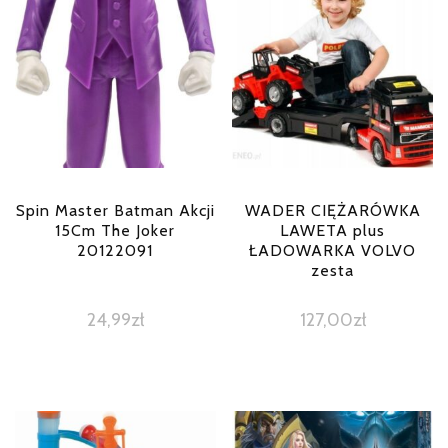
Spin Master Batman Akcji
WADER CIĘŻARÓWKA
15Cm The Joker
LAWETA plus
20122091
ŁADOWARKA VOLVO
zesta
24,99
zł
127,00
zł