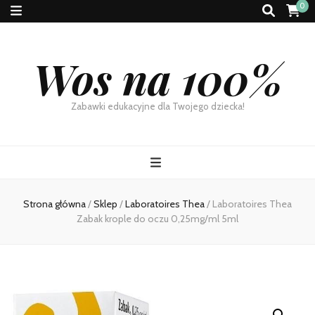
0
Wos na 100%
Zabawki edukacyjne dla Twojego dziecka!
Strona główna
/
Sklep
/
Laboratoires Thea
/
Laboratoires Thea
Zabak krople do oczu 0,25mg/ml 5ml