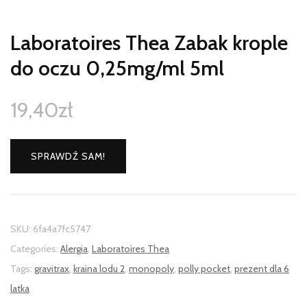
Laboratoires Thea Zabak krople
do oczu 0,25mg/ml 5ml
19,40
zł
SPRAWDŹ SAM!
SKU:
6fa4a7fc5747
Categories:
Alergia
,
Laboratoires Thea
Tags:
gravitrax
,
kraina lodu 2
,
monopoly
,
polly pocket
,
prezent dla 6
latka