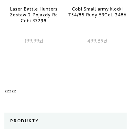
Laser Battle Hunters
Cobi Small army klocki
Zestaw 2 Pojazdy Rc
T34/85 Rudy 530el. 2486
Cobi 33298
199,99
zł
499,89
zł
zzzzz
PRODUKTY