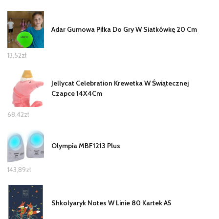
Adar Gumowa Piłka Do Gry W Siatkówkę 20 Cm
13,52
zł
Jellycat Celebration Krewetka W Świątecznej
Czapce 14X4Cm
68,42
zł
Olympia MBF1213 Plus
143,89
zł
Shkolyaryk Notes W Linie 80 Kartek A5