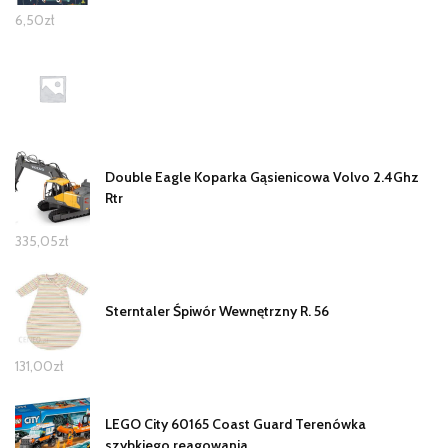
6,50
zł
Double Eagle Koparka Gąsienicowa Volvo 2.4Ghz
Rtr
335,05
zł
Sterntaler Śpiwór Wewnętrzny R. 56
131,00
zł
LEGO City 60165 Coast Guard Terenówka
szybkiego reagowania