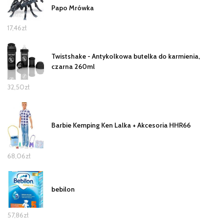
Papo Mrówka
17,46
zł
Twistshake - Antykolkowa butelka do karmienia,
czarna 260ml
32,50
zł
Barbie Kemping Ken Lalka + Akcesoria HHR66
68,06
zł
bebilon
57,86
zł