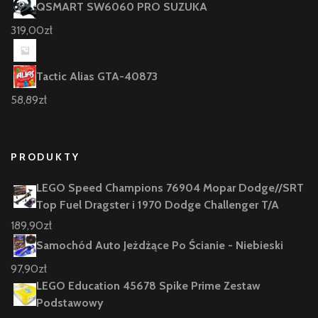
QSMART SW6060 PRO SUZUKA
319,00
zł
Tactic Alias GTA-40873
58,89
zł
PRODUKTY
LEGO Speed Champions 76904 Mopar Dodge//SRT
Top Fuel Dragster i 1970 Dodge Challenger T/A
189,90
zł
Samochód Auto Jeżdżące Po Ścianie - Niebieski
97,90
zł
LEGO Education 45678 Spike Prime Zestaw
Podstawowy