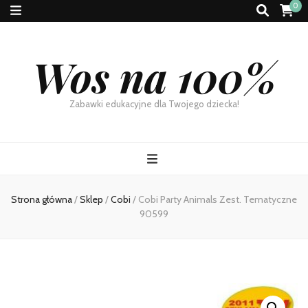
0
Wos na 100%
Zabawki edukacyjne dla Twojego dziecka!
Strona główna
/
Sklep
/
Cobi
/
Cobi Party Animals Zest. Tematyczne
90599