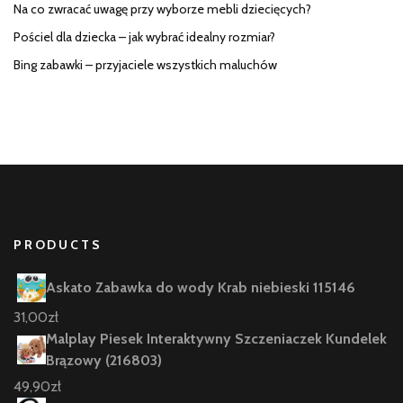
Na co zwracać uwagę przy wyborze mebli dziecięcych?
Pościel dla dziecka – jak wybrać idealny rozmiar?
Bing zabawki – przyjaciele wszystkich maluchów
PRODUCTS
Askato Zabawka do wody Krab niebieski 115146
31,00
zł
Malplay Piesek Interaktywny Szczeniaczek Kundelek
Brązowy (216803)
49,90
zł