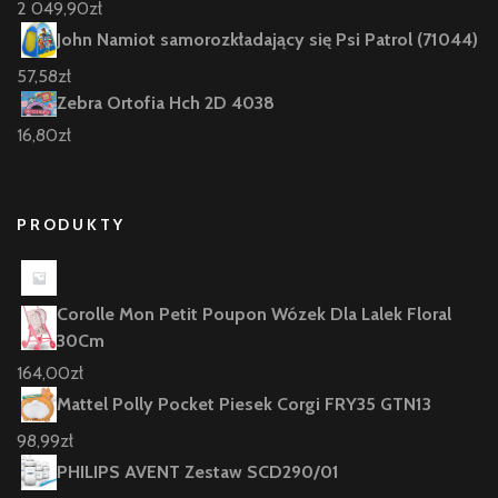
2 049,90
zł
John Namiot samorozkładający się Psi Patrol (71044)
57,58
zł
Zebra Ortofia Hch 2D 4038
16,80
zł
PRODUKTY
Corolle Mon Petit Poupon Wózek Dla Lalek Floral
30Cm
164,00
zł
Mattel Polly Pocket Piesek Corgi FRY35 GTN13
98,99
zł
PHILIPS AVENT Zestaw SCD290/01