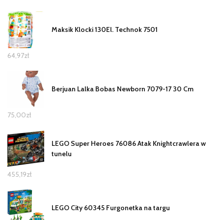
Maksik Klocki 130El. Technok 7501
64,97
zł
Berjuan Lalka Bobas Newborn 7079-17 30 Cm
75,00
zł
LEGO Super Heroes 76086 Atak Knightcrawlera w
tunelu
455,19
zł
LEGO City 60345 Furgonetka na targu