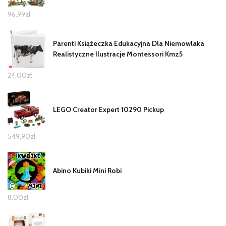
96,99
zł
Parenti Książeczka Edukacyjna Dla Niemowlaka
Realistyczne Ilustracje Montessori Kmz5
24,00
zł
LEGO Creator Expert 10290 Pickup
549,90
zł
Abino Kubiki Mini Robi
8,00
zł