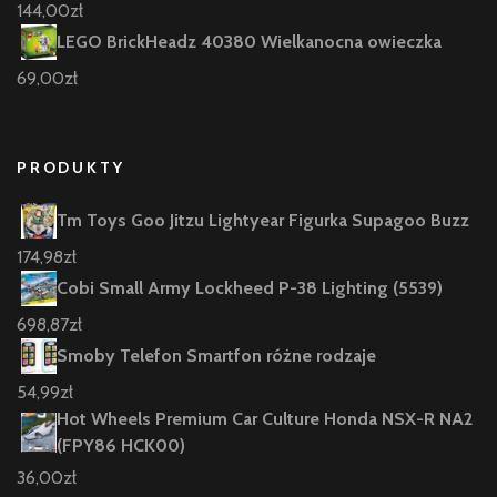
144,00
zł
LEGO BrickHeadz 40380 Wielkanocna owieczka
69,00
zł
PRODUKTY
Tm Toys Goo Jitzu Lightyear Figurka Supagoo Buzz
174,98
zł
Cobi Small Army Lockheed P-38 Lighting (5539)
698,87
zł
Smoby Telefon Smartfon różne rodzaje
54,99
zł
Hot Wheels Premium Car Culture Honda NSX-R NA2
(FPY86 HCK00)
36,00
zł