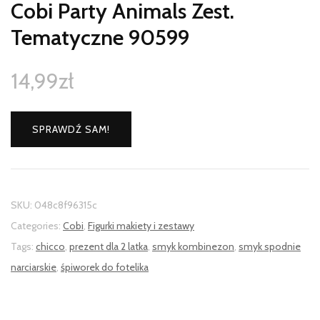
Cobi Party Animals Zest.
Tematyczne 90599
14,99
zł
SPRAWDŹ SAM!
SKU:
048c8f96315c
Categories:
Cobi
,
Figurki makiety i zestawy
Tags:
chicco
,
prezent dla 2 latka
,
smyk kombinezon
,
smyk spodnie
narciarskie
,
śpiworek do fotelika