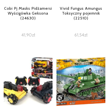
Cobi Pj Masks Pidżamersi
Vivid Fungus Amungus
Wyścigówka Geksona
Toksyczny pojemnik
(24630)
(22510)
41,90
zł
61,54
zł