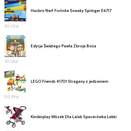
Hasbro Nerf Fortnite Sneaky Springer E6717
90,02
zł
Edycja Świętego Pawła Zbroja Boża
30,58
zł
LEGO Friends 41701 Stragany z jedzeniem
155,99
zł
Kinderplay Wózek Dla Lalek Spacerówka Lekki