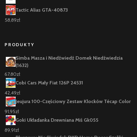
Tactic Alias GTA-40873
58,89
zł
PRODUKTY
Simba Masza i Niedźwiedź Domek Niedźwiedzia
(1632)
67,80
zł
Cobi Cars Mały Fiat 126P 24531
42,49
zł
Jeujura 100-Częściowy Zestaw Klocków Técap Color
91,95
zł
Goki Układanka Drewniana Miś Gk055
89,91
zł