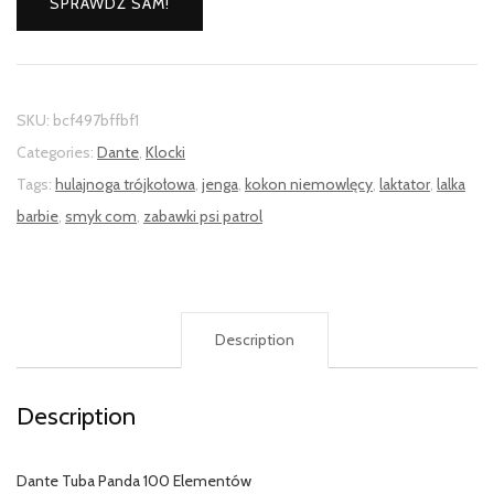
SPRAWDŹ SAM!
SKU:
bcf497bffbf1
Categories:
Dante
,
Klocki
Tags:
hulajnoga trójkołowa
,
jenga
,
kokon niemowlęcy
,
laktator
,
lalka
barbie
,
smyk com
,
zabawki psi patrol
Description
Description
Dante Tuba Panda 100 Elementów