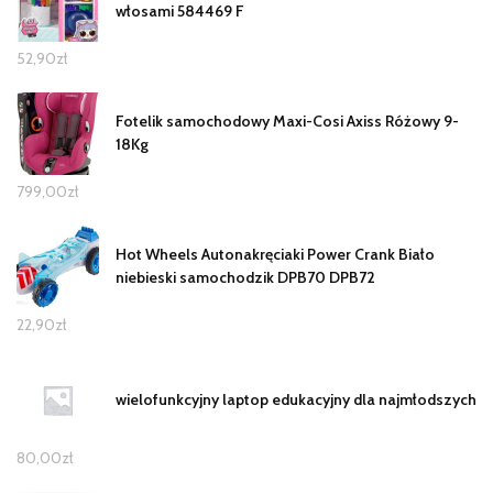
włosami 584469 F
52,90
zł
Fotelik samochodowy Maxi-Cosi Axiss Różowy 9-
18Kg
799,00
zł
Hot Wheels Autonakręciaki Power Crank Biało
niebieski samochodzik DPB70 DPB72
22,90
zł
wielofunkcyjny laptop edukacyjny dla najmłodszych
80,00
zł