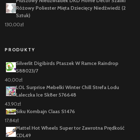
Pluszowy Niedźwiadek DKD Home Decor Szaliki
Różowy Poliester Mięta Dziecięcy Niedźwiedź (2
Sztuk)
130,00
zł
PRODUKTY
Silverlit Digibirds Ptaszek W Ramce Raindrop
S88023/7
40,00
zł
LOL Surprise Mebelki Winter Chill Strefa Lodu
Laleczka Ice Sk8er 576648
43,90
zł
Siku Kombajn Claas S1476
17,84
zł
Mattel Hot Wheels Super tor Zawrotna Prędkość
CDL49