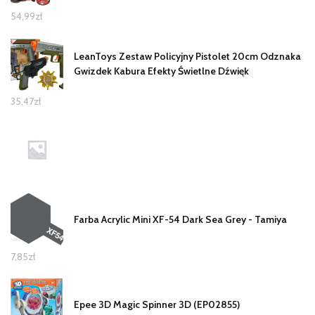
54,99
zł
LeanToys Zestaw Policyjny Pistolet 20cm Odznaka
Gwizdek Kabura Efekty Świetlne Dźwięk
35,47
zł
Farba Acrylic Mini XF-54 Dark Sea Grey - Tamiya
7,85
zł
Epee 3D Magic Spinner 3D (EP02855)