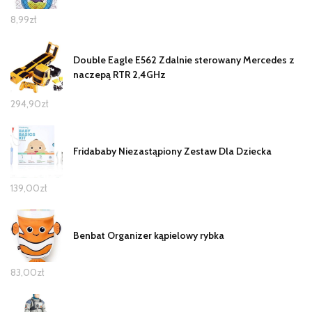
8,99
zł
Double Eagle E562 Zdalnie sterowany Mercedes z
naczepą RTR 2,4GHz
294,90
zł
Fridababy Niezastąpiony Zestaw Dla Dziecka
139,00
zł
Benbat Organizer kąpielowy rybka
83,00
zł