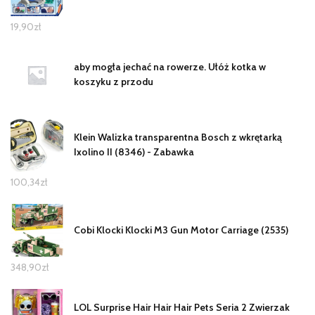
19,90
zł
aby mogła jechać na rowerze. Ułóż kotka w
koszyku z przodu
Klein Walizka transparentna Bosch z wkrętarką
Ixolino II (8346) - Zabawka
100,34
zł
Cobi Klocki Klocki M3 Gun Motor Carriage (2535)
348,90
zł
LOL Surprise Hair Hair Hair Pets Seria 2 Zwierzak