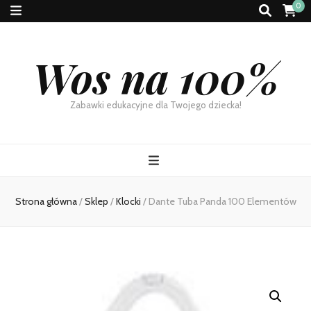
0
Wos na 100%
Zabawki edukacyjne dla Twojego dziecka!
Strona główna
/
Sklep
/
Klocki
/
Dante Tuba Panda 100 Elementów