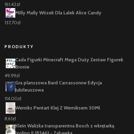
161,42
zł
Milly Mally Wózek Dla Lalek Alice Candy
137,70
zł
PRODUKTY
Cada Figurki Minecraft Mega Duży Zestaw Figurek
Bronie
49,99
zł
Gra planszowa Bard Carcassonne Edycja
Jubileuszowa
114,00
zł
Werniks Pentart Klej Z Werniksem 50Ml
8,61
zł
Klein Walizka transparentna Bosch z wkrętarką
Ixolino II (8346) - Zabawka