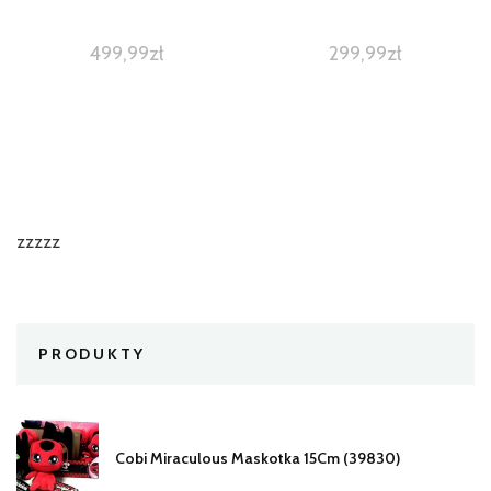
499,99
zł
299,99
zł
zzzzz
PRODUKTY
Cobi Miraculous Maskotka 15Cm (39830)