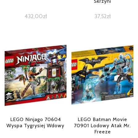
Skrzyni
432,00
zł
37,52
zł
LEGO Ninjago 70604
LEGO Batman Movie
Wyspa Tygrysiej Wdowy
70901 Lodowy Atak Mr.
Freeze