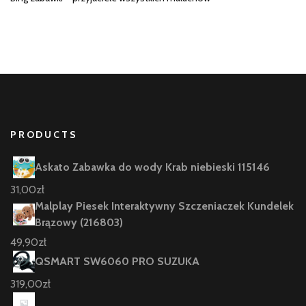
PRODUCTS
Askato Zabawka do wody Krab niebieski 115146
31,00
zł
Malplay Piesek Interaktywny Szczeniaczek Kundelek
Brązowy (216803)
49,90
zł
QSMART SW6060 PRO SUZUKA
319,00
zł