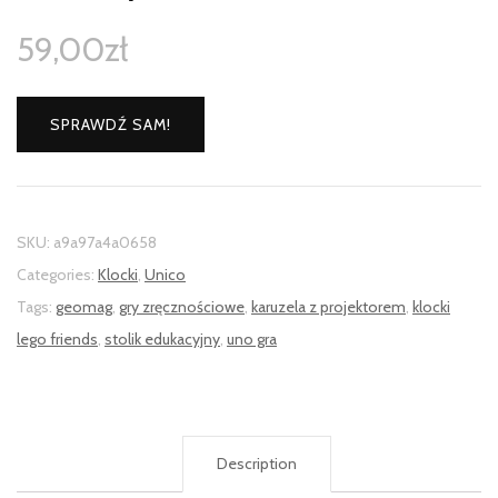
59,00
zł
SPRAWDŹ SAM!
SKU:
a9a97a4a0658
Categories:
Klocki
,
Unico
Tags:
geomag
,
gry zręcznościowe
,
karuzela z projektorem
,
klocki
lego friends
,
stolik edukacyjny
,
uno gra
Description