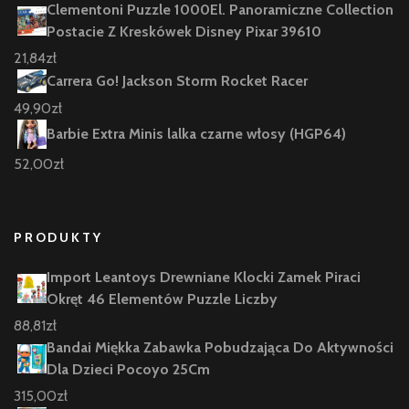
Clementoni Puzzle 1000El. Panoramiczne Collection
Postacie Z Kreskówek Disney Pixar 39610
21,84
zł
Carrera Go! Jackson Storm Rocket Racer
49,90
zł
Barbie Extra Minis lalka czarne włosy (HGP64)
52,00
zł
PRODUKTY
Import Leantoys Drewniane Klocki Zamek Piraci
Okręt 46 Elementów Puzzle Liczby
88,81
zł
Bandai Miękka Zabawka Pobudzająca Do Aktywności
Dla Dzieci Pocoyo 25Cm
315,00
zł