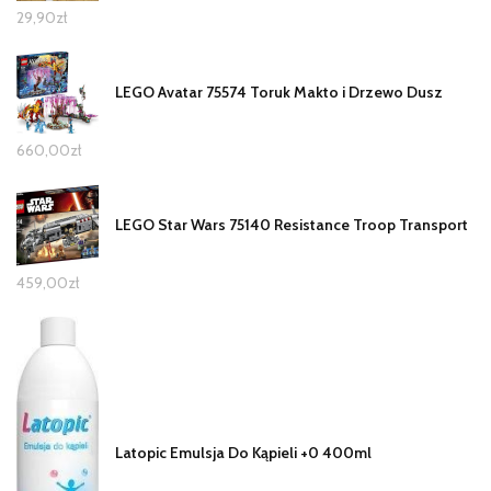
29,90
zł
LEGO Avatar 75574 Toruk Makto i Drzewo Dusz
660,00
zł
LEGO Star Wars 75140 Resistance Troop Transport
459,00
zł
Latopic Emulsja Do Kąpieli +0 400ml