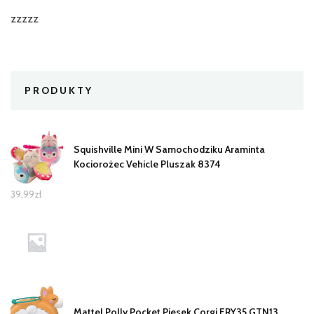
zzzzz
PRODUKTY
Squishville Mini W Samochodziku Araminta
Kociorożec Vehicle Pluszak 8374
39,99
zł
Mattel Polly Pocket Piesek Corgi FRY35 GTN13