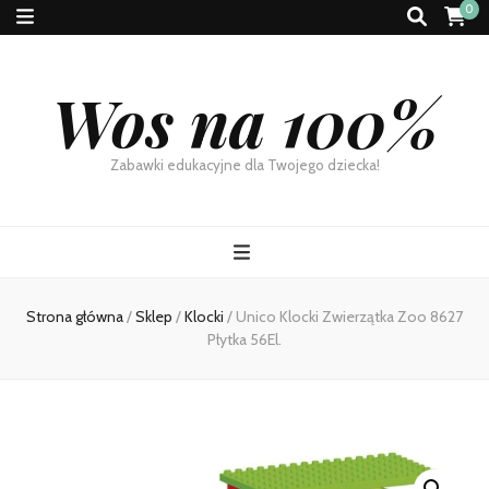
0
Wos na 100%
Zabawki edukacyjne dla Twojego dziecka!
Strona główna
/
Sklep
/
Klocki
/
Unico Klocki Zwierzątka Zoo 8627
Płytka 56El.