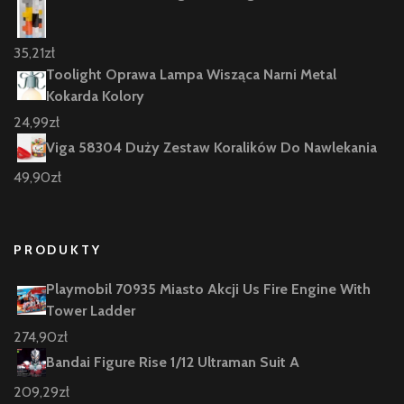
35,21
zł
Toolight Oprawa Lampa Wisząca Narni Metal
Kokarda Kolory
24,99
zł
Viga 58304 Duży Zestaw Koralików Do Nawlekania
49,90
zł
PRODUKTY
Playmobil 70935 Miasto Akcji Us Fire Engine With
Tower Ladder
274,90
zł
Bandai Figure Rise 1/12 Ultraman Suit A
209,29
zł