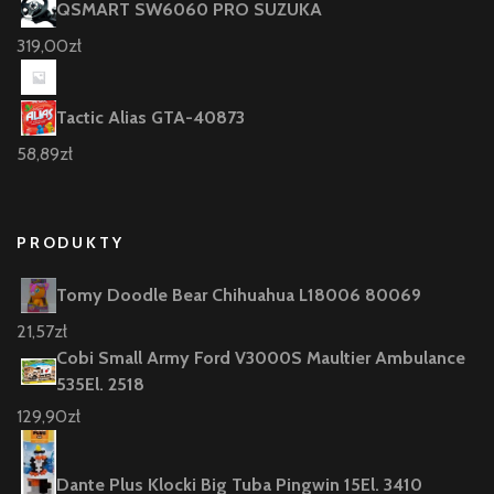
QSMART SW6060 PRO SUZUKA
319,00
zł
Tactic Alias GTA-40873
58,89
zł
PRODUKTY
Tomy Doodle Bear Chihuahua L18006 80069
21,57
zł
Cobi Small Army Ford V3000S Maultier Ambulance
535El. 2518
129,90
zł
Dante Plus Klocki Big Tuba Pingwin 15El. 3410