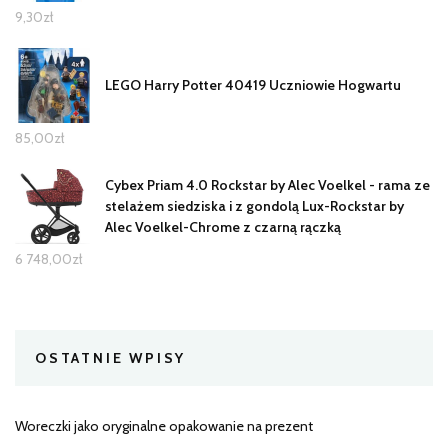
9,30
zł
LEGO Harry Potter 40419 Uczniowie Hogwartu
85,00
zł
Cybex Priam 4.0 Rockstar by Alec Voelkel - rama ze
stelażem siedziska i z gondolą Lux-Rockstar by
Alec Voelkel-Chrome z czarną rączką
6 748,00
zł
OSTATNIE WPISY
Woreczki jako oryginalne opakowanie na prezent