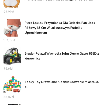
98,99
zł
Picca Loulou Przytulanka Dla Dziecka Pan Lisek
Różowy 18 Cm W Luksusowym Pudełku
Upominkowym
152,89
zł
Bruder Pojazd Wywrotka John Deere Gator 855D z
kierownicą
96,61
zł
Tooky Toy Drewniane Klocki Budowanie Miasta 50
el.
88,82
zł