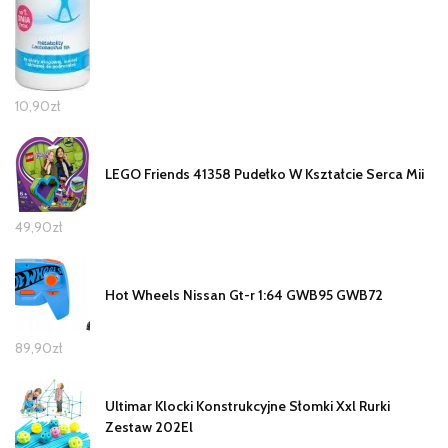
10,90
zł
LEGO Friends 41358 Pudełko W Kształcie Serca Mii
49,90
zł
Hot Wheels Nissan Gt-r 1:64 GWB95 GWB72
89,90
zł
Ultimar Klocki Konstrukcyjne Słomki Xxl Rurki
Zestaw 202El