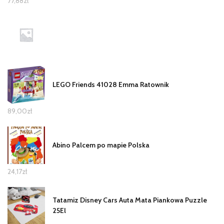
77,88
zł
LEGO Friends 41028 Emma Ratownik
89,00
zł
Abino Palcem po mapie Polska
24,17
zł
Tatamiz Disney Cars Auta Mata Piankowa Puzzle
25El