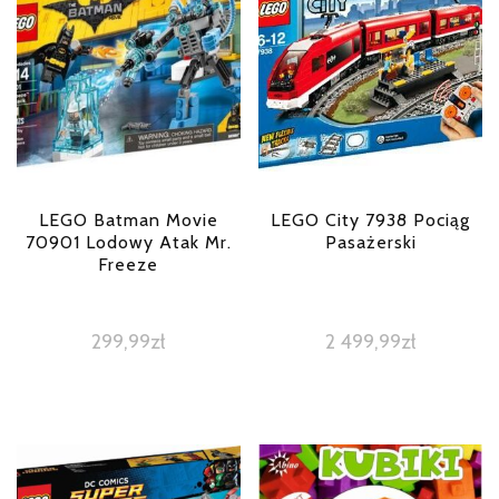
LEGO Batman Movie
LEGO City 7938 Pociąg
70901 Lodowy Atak Mr.
Pasażerski
Freeze
299,99
zł
2 499,99
zł