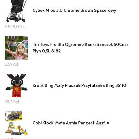
Cybex Mios 3.0 Chrome Brown Spacerowy
3 548,00
zł
Tm Toys Fru Blu Ogromne Bańki Sznurek 50Cm +
Płyn 0,5L 8182
22,99
zł
Królik Bing Mały Pluszak Przytulanka Bing 35110
28,50
zł
Cobi Klocki Mała Armia Panzer Ii Ausf. A