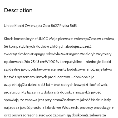
Description
Unico Klocki Zwierzątka Zoo 8627 Płytka 56El.
Klocki konstrukcyjne UNICO Moje pierwsze zwierzętaZestaw zawiera
56 kompatybilnych klocków z których zbudujesz sześć
zwierzątek:SłoniaPapugęKrokodylaRakaPingwinaWielorybaWymiary
opakowania 26x 25×13 cmW 100% kompatybilne – niedrogie klocki
są idealne jako podstawowe elementy budulcowe i można je łatwo
łączyć z systemami innych producentów – doskonale je
uzupełniająDla dzieci od 3 lat – brak ostrych krawędzi i końcówek,
proste punkty łączenia z dobrą siłą docisku i niezwykła jakość
sprawiają, że zabawa jest przyjemnaZnakomita jakość Made in Italy –
najlepsza jakość prosto z fabryki we Włoszech, procesy produkcyjne
oraz pierwszorzędne surowce zapewniają doskonałą zabawę za