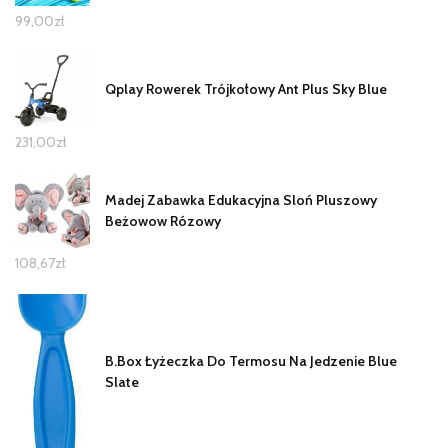
99,00
zł
Qplay Rowerek Trójkołowy Ant Plus Sky Blue
231,00
zł
Madej Zabawka Edukacyjna Sloń Pluszowy
Beżowow Rózowy
108,67
zł
B.Box Łyżeczka Do Termosu Na Jedzenie Blue
Slate