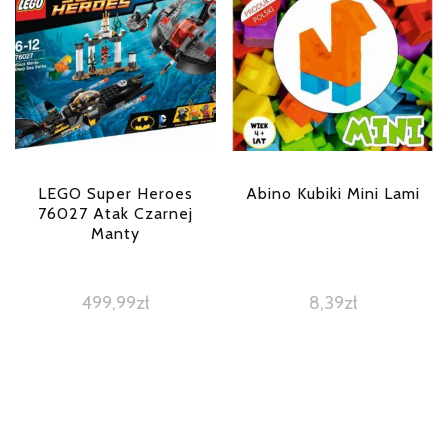
LEGO Super Heroes
Abino Kubiki Mini Lami
76027 Atak Czarnej
Manty
499,99
zł
8,39
zł