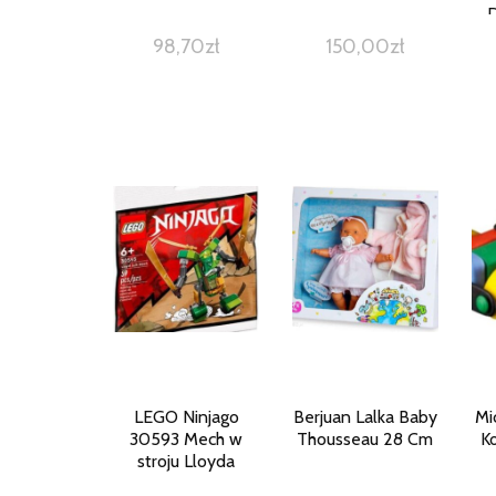
D
98,70
zł
150,00
zł
LEGO Ninjago
Berjuan Lalka Baby
Mi
30593 Mech w
Thousseau 28 Cm
K
stroju Lloyda