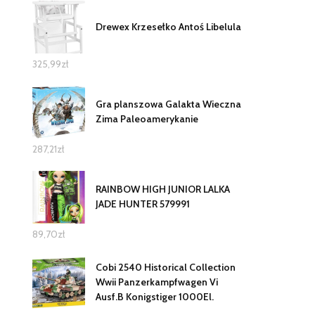
Drewex Krzesełko Antoś Libelula
325,99
zł
Gra planszowa Galakta Wieczna
Zima Paleoamerykanie
287,21
zł
RAINBOW HIGH JUNIOR LALKA
JADE HUNTER 579991
89,70
zł
Cobi 2540 Historical Collection
Wwii Panzerkampfwagen Vi
Ausf.B Konigstiger 1000El.