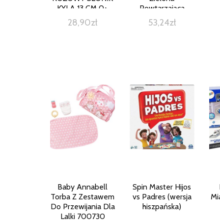
KYLA 13 CM 0+
Powtarzająca
Słowa
28,90
zł
53,24
zł
Baby Annabell
Spin Master Hijos
Torba Z Zestawem
vs Padres (wersja
Mi
Do Przewijania Dla
hiszpańska)
Lalki 700730