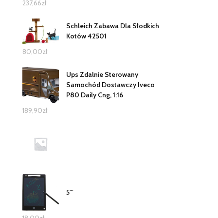
237,66
zł
Schleich Zabawa Dla Słodkich
Kotów 42501
80,00
zł
Ups Zdalnie Sterowany
Samochód Dostawczy Iveco
P80 Daily Cng, 1:16
189,90
zł
5'"
18,00
zł