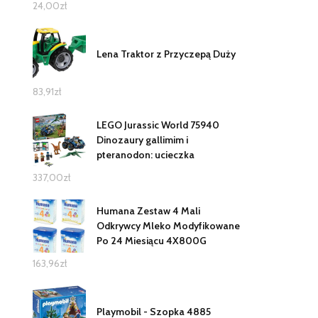
24,00
zł
Lena Traktor z Przyczepą Duży
83,91
zł
LEGO Jurassic World 75940
Dinozaury gallimim i
pteranodon: ucieczka
337,00
zł
Humana Zestaw 4 Mali
Odkrywcy Mleko Modyfikowane
Po 24 Miesiącu 4X800G
163,96
zł
Playmobil - Szopka 4885