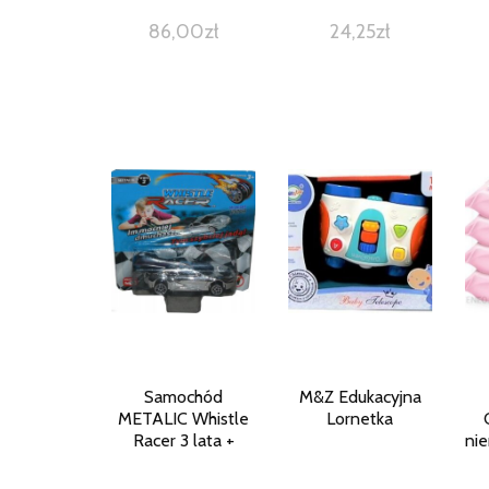
86,00
zł
24,25
zł
Samochód
M&Z Edukacyjna
METALIC Whistle
Lornetka
Racer 3 lata +
ni