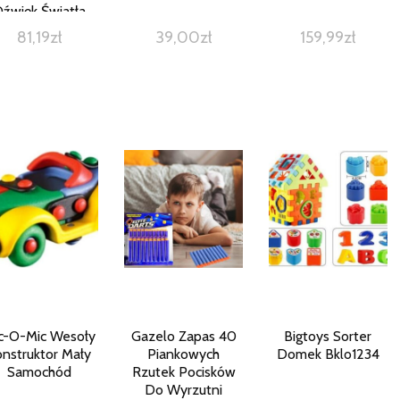
źwięk Światła
81,19
zł
39,00
zł
159,99
zł
c-O-Mic Wesoły
Gazelo Zapas 40
Bigtoys Sorter
onstruktor Mały
Piankowych
Domek Bklo1234
Samochód
Rzutek Pocisków
Do Wyrzutni