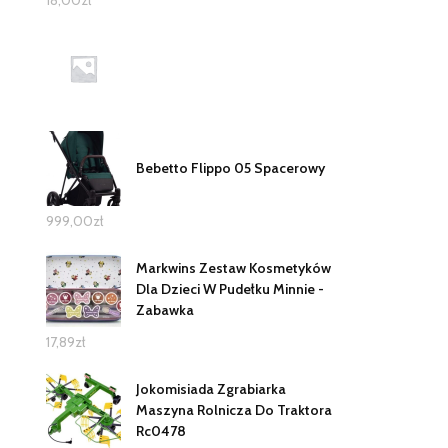
Bebetto Flippo 05 Spacerowy
999,00
zł
Markwins Zestaw Kosmetyków
Dla Dzieci W Pudełku Minnie -
Zabawka
17,89
zł
Jokomisiada Zgrabiarka
Maszyna Rolnicza Do Traktora
Rc0478