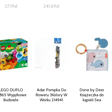
27,19
zł
241,69
zł
LEGO DUPLO
Adar Pompka Do
Done by Deer
865 Wyjątkowe
Roweru 3Kolory W
Książeczka do
Budowle
Worku 214941
kąpieli Sea