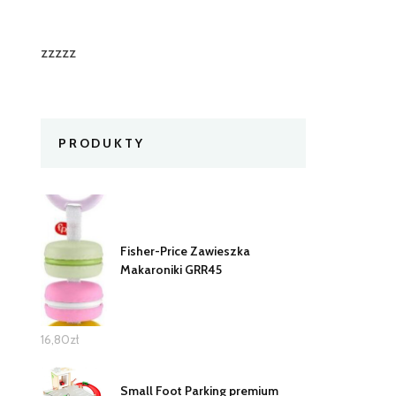
zzzzz
PRODUKTY
Fisher-Price Zawieszka
Makaroniki GRR45
16,80
zł
Small Foot Parking premium