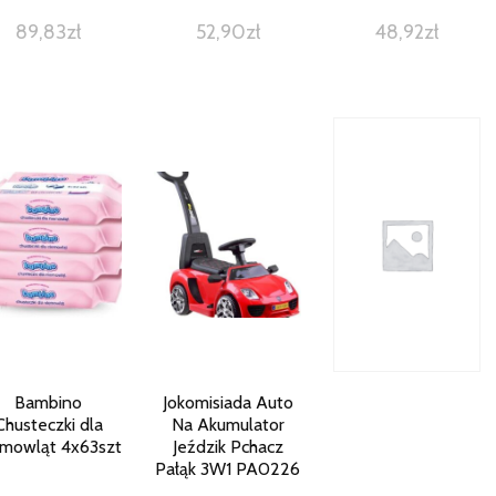
89,83
zł
52,90
zł
48,92
zł
Bambino
Jokomisiada Auto
Chusteczki dla
Na Akumulator
emowląt 4x63szt
Jeździk Pchacz
Pałąk 3W1 PA0226