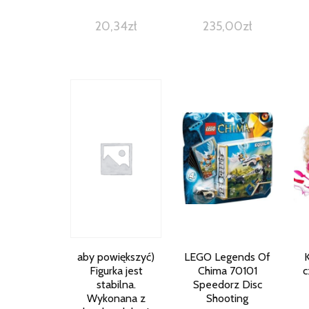
20,34
zł
235,00
zł
aby powiększyć)
LEGO Legends Of
Figurka jest
Chima 70101
c
stabilna.
Speedorz Disc
Wykonana z
Shooting