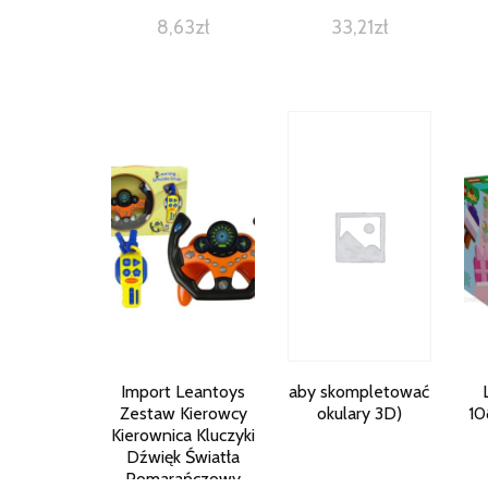
8,63
zł
33,21
zł
Import Leantoys
aby skompletować
Zestaw Kierowcy
okulary 3D)
10
Kierownica Kluczyki
Dźwięk Światła
Pomarańczowy