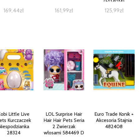
(5124014)
169,44
zł
161,99
zł
125,99
zł
obi Little Live
LOL Surprise Hair
Euro Trade Konik +
ets Kurczaczek
Hair Hair Pets Seria
Akcesoria Stajnia
Niespodzianka
2 Zwierzak
482408
28324
włosami 584469 D