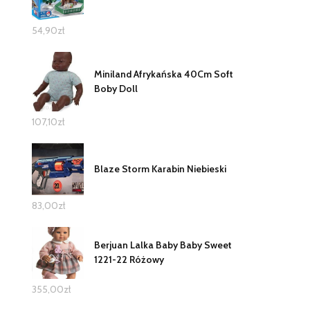
54,90
zł
Miniland Afrykańska 40Cm Soft
Boby Doll
107,10
zł
Blaze Storm Karabin Niebieski
83,00
zł
Berjuan Lalka Baby Baby Sweet
1221-22 Różowy
355,00
zł