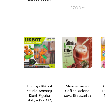
bardzo dobrej
jakości materiału.
57,00
zł
Posiada wysokość
29 cm.
Tm Toys Klikbot
Slimina Green
C
Studio Animacji
Coffee zielona
P
Klonk Figurka
kawa 15 saszetek
Statyw (S2032)