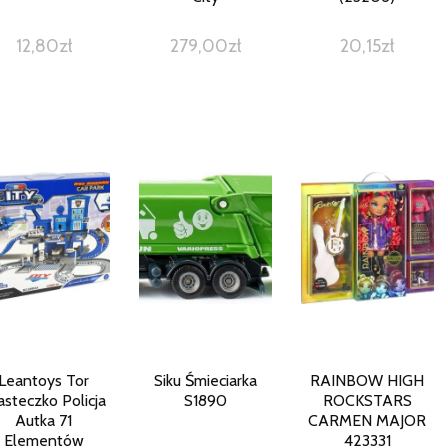
12,80
zł
279,00
zł
20,15
zł
Leantoys Tor
Siku Śmieciarka
RAINBOW HIGH
asteczko Policja
S1890
ROCKSTARS
Autka 71
CARMEN MAJOR
Elementów
423331