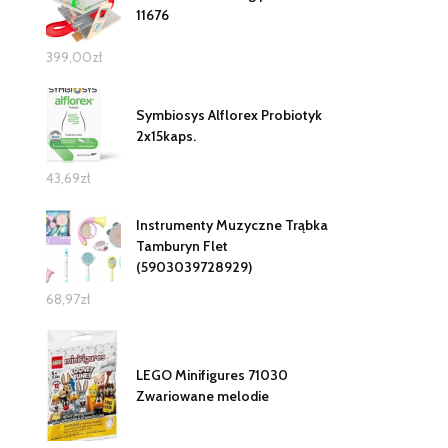
11676
399,00
zł
Symbiosys Alflorex Probiotyk
2x15kaps.
43,69
zł
Instrumenty Muzyczne Trąbka
Tamburyn Flet
(5903039728929)
68,97
zł
LEGO Minifigures 71030
Zwariowane melodie