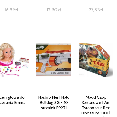
16,99
zł
12,90
zł
27,83
zł
Klein głowa do
Hasbro Nerf Halo
Madd Capp
zesania Emma
Bulldog SG + 10
Konturowe I Am
strzałek E9271
Tyranozaur Rex
Dinozaury 100El.