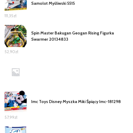
Samolot Myśliwski 5515
111,35
zł
Spin Master Bakugan Geogan Rising Figurka
Swarmer 20134833
52,90
zł
Imc Toys Disney Myszka Miki Śpiący Imc-181298
57,99
zł