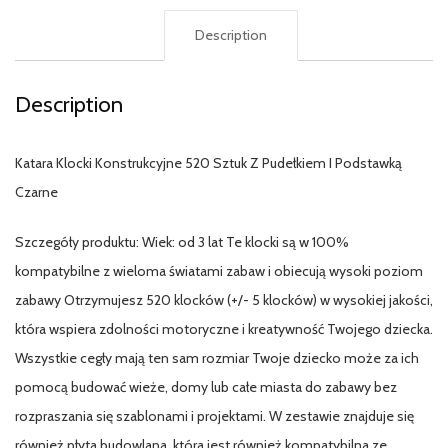
Description
Description
Katara Klocki Konstrukcyjne 520 Sztuk Z Pudełkiem I Podstawką
Czarne
Szczegóły produktu: Wiek: od 3 lat Te klocki są w 100%
kompatybilne z wieloma światami zabaw i obiecują wysoki poziom
zabawy Otrzymujesz 520 klocków (+/- 5 klocków) w wysokiej jakości,
która wspiera zdolności motoryczne i kreatywność Twojego dziecka.
Wszystkie cegły mają ten sam rozmiar Twoje dziecko może za ich
pomocą budować wieże, domy lub całe miasta do zabawy bez
rozpraszania się szablonami i projektami. W zestawie znajduje się
również płyta budowlana, która jest również kompatybilna ze