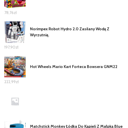
78,76
zł
Norimpex Robot Hydro 2.0 Zasilany Wodą Z
Wyrzutnią.
197,90
zł
Hot Wheels Mario Kart Forteca Bowsera GNM22
222,99
zł
Matchstick Monkey Łódka Do Kąpieli Z Małpką Blue