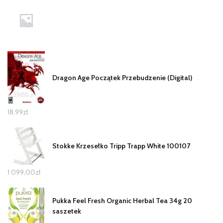
Dragon Age Początek Przebudzenie (Digital)
18,99
zł
Stokke Krzesełko Tripp Trapp White 100107
1 099,00
zł
Pukka Feel Fresh Organic Herbal Tea 34g 20
saszetek