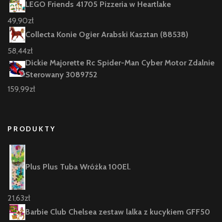
LEGO Friends 41705 Pizzeria w Heartlake
49,90
zł
Collecta Konie Ogier Arabski Kasztan (88538)
58,44
zł
Dickie Majorette Rc Spider-Man Cyber Motor Zdalnie
Sterowany 3089752
159,99
zł
PRODUKTY
Plus Plus Tuba Wróżka 100El.
21,63
zł
Barbie Club Chelsea zestaw lalka z kucykiem GFF50