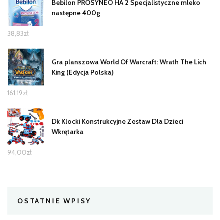
Bebilon PROSYNEO HA 2 Specjalistyczne mleko
następne 400g
38,83
zł
Gra planszowa World Of Warcraft: Wrath The Lich
King (Edycja Polska)
161,19
zł
Dk Klocki Konstrukcyjne Zestaw Dla Dzieci
Wkrętarka
94,00
zł
OSTATNIE WPISY