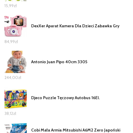
15,99
zł
DexXer Aparat Kamera Dla Dzieci Zabawka Gry
84,99
zł
Antonio Juan Pipo 40cm 3305
244,00
zł
Djeco Puzzle Tęczowy Autobus 16El.
38,12
zł
Cobi Mała Armia Mitsubishi A6M2 Zero Japoński