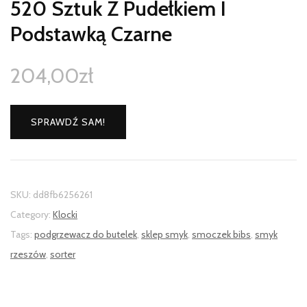
520 Sztuk Z Pudełkiem I
Podstawką Czarne
204,00
zł
SPRAWDŹ SAM!
SKU:
dd8fb6256261
Category:
Klocki
Tags:
podgrzewacz do butelek
,
sklep smyk
,
smoczek bibs
,
smyk
rzeszów
,
sorter