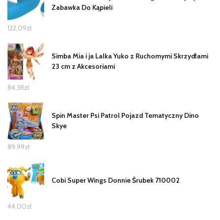
Zabawka Do Kąpieli
122,09
zł
Simba Mia i ja Lalka Yuko z Ruchomymi Skrzydłami
23 cm z Akcesoriami
84,38
zł
Spin Master Psi Patrol Pojazd Tematyczny Dino
Skye
89,99
zł
Cobi Super Wings Donnie Śrubek 710002
44,00
zł