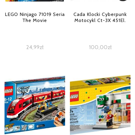
LEGO Ninjago 71019 Seria
Cada Klocki Cyberpunk
The Movie
Motocykl Ct-3X 451El.
24,99
zł
100,00
zł