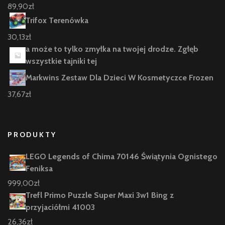
89,90
zł
Trifox Terenówka
30,13
zł
a może to tylko zmyłka na twojej drodze. Zgłęb
wszystkie tajniki tej
Markwins Zestaw Dla Dzieci W Kosmetyczce Frozen
37,67
zł
PRODUKTY
LEGO Legends of Chima 70146 Świątynia Ognistego
Feniksa
999,00
zł
Trefl Primo Puzzle Super Maxi 3w1 Bing z
przyjaciółmi 41003
26,36
zł