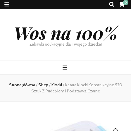
0
Wos na 100%
Zabawki edukacyjne dla Twojego dziecka!
Strona główna
/
Sklep
/
Klocki
/
Katara Klocki Konstrukcyjne 520
Sztuk Z Pudełkiem I Podstawką Czarne