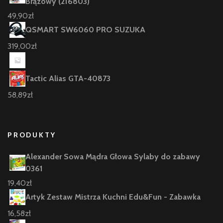
Brązowy (216803)
49,90
zł
QSMART SW6060 PRO SUZUKA
319,00
zł
Tactic Alias GTA-40873
58,89
zł
PRODUKTY
Alexander Sowa Mądra Głowa Sylaby do zabawy
0361
19,40
zł
Artyk Zestaw Mistrza Kuchni Edu&Fun - Zabawka
16,58
zł