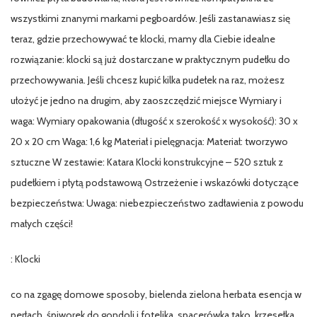
wszystkimi znanymi markami pegboardów. Jeśli zastanawiasz się
teraz, gdzie przechowywać te klocki, mamy dla Ciebie idealne
rozwiązanie: klocki są już dostarczane w praktycznym pudełku do
przechowywania. Jeśli chcesz kupić kilka pudełek na raz, możesz
ułożyć je jedno na drugim, aby zaoszczędzić miejsce Wymiary i
waga: Wymiary opakowania (długość x szerokość x wysokość): 30 x
20 x 20 cm Waga: 1,6 kg Materiał i pielęgnacja: Materiał: tworzywo
sztuczne W zestawie: Katara Klocki konstrukcyjne – 520 sztuk z
pudełkiem i płytą podstawową Ostrzeżenie i wskazówki dotyczące
bezpieczeństwa: Uwaga: niebezpieczeństwo zadławienia z powodu
małych części!
: Klocki
co na zgagę domowe sposoby, bielenda zielona herbata esencja w
perłach, śpiworek do gondoli i fotelika, spacerówka tako, krzesełka