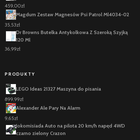
459,00
zł
Magdum Zestaw Magnesów Psi Patrol Ml4034-02
35,53
zł
Dr Browns Butelka Antykolkowa Z Szeroką Szyjką
120 Ml
36,99
zł
PRODUKTY
LEGO Ideas 21327 Maszyna do pisania
899,99
zł
Alexander Ale Pary Na Alarm
9,65
zł
Jokomisiada Auto na pilota 20 km/h napęd 4WD
czarno zielony Crazon