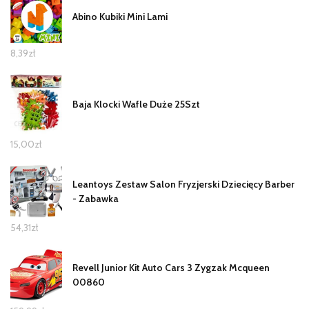
Abino Kubiki Mini Lami
8,39
zł
Baja Klocki Wafle Duże 25Szt
15,00
zł
Leantoys Zestaw Salon Fryzjerski Dziecięcy Barber
- Zabawka
54,31
zł
Revell Junior Kit Auto Cars 3 Zygzak Mcqueen
00860