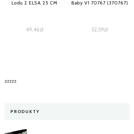
Lodu 2 ELSA 25 CM
Baby V1 70767 (370767)
49,46
zł
52,59
zł
zzzzz
PRODUKTY