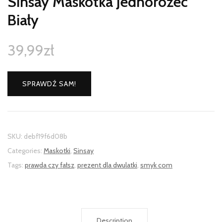
Sinsay Maskotka Jednorożec
Biały
39,99
zł
SPRAWDŹ SAM!
SKU:
debf19f6d08b
Categories:
Maskotki
,
Sinsay
Tags:
prawda czy fałsz
,
prezent dla dwulatki
,
smyk com
Description