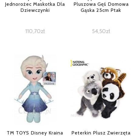
Jednorożec Maskotka Dla
Pluszowa Gęś Domowa
Dziewczynki
Gąska 25cm Ptak
110,70
zł
54,50
zł
TM TOYS Disney Kraina
Peterkin Plusz Zwierzęta