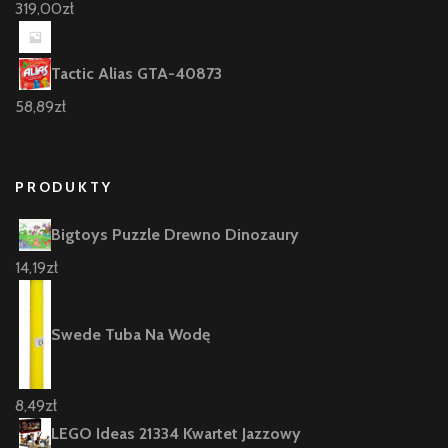
319,00
zł
Tactic Alias GTA-40873
58,89
zł
PRODUKTY
Bigtoys Puzzle Drewno Dinozaury
14,19
zł
Swede Tuba Na Wodę
8,49
zł
LEGO Ideas 21334 Kwartet Jazzowy