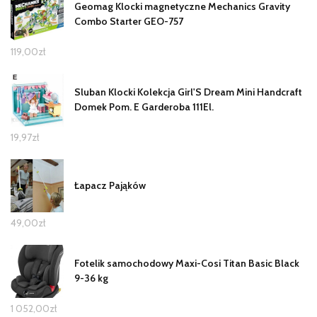
Geomag Klocki magnetyczne Mechanics Gravity
Combo Starter GEO-757
119,00
zł
Sluban Klocki Kolekcja Girl'S Dream Mini Handcraft
Domek Pom. E Garderoba 111El.
19,97
zł
Łapacz Pająków
49,00
zł
Fotelik samochodowy Maxi-Cosi Titan Basic Black
9-36 kg
1 052,00
zł