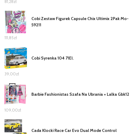
81,28
zł
Cobi Zestaw Figurek Capsule Chix Ultimix 2Pak Mo-
59211
111,85
zł
Cobi Syrenka 104 71El.
39,00
zł
Barbie Fashionistas Szafa Na Ubrania + Lalka Gbk12
109,00
zł
Cada Klocki Race Car Evo Dual Mode Control