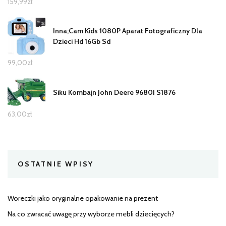
159,99
zł
Inna;Cam Kids 1080P Aparat Fotograficzny Dla
Dzieci Hd 16Gb Sd
99,00
zł
Siku Kombajn John Deere 9680I S1876
63,00
zł
OSTATNIE WPISY
Woreczki jako oryginalne opakowanie na prezent
Na co zwracać uwagę przy wyborze mebli dziecięcych?