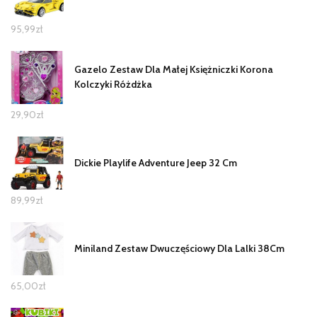
95,99
zł
Gazelo Zestaw Dla Małej Księżniczki Korona
Kolczyki Różdżka
29,90
zł
Dickie Playlife Adventure Jeep 32 Cm
89,99
zł
Miniland Zestaw Dwuczęściowy Dla Lalki 38Cm
65,00
zł