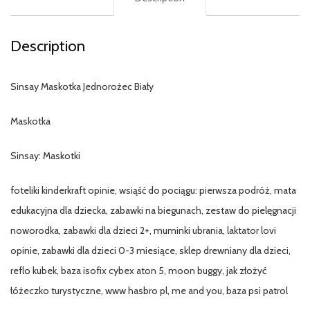
Description
Sinsay Maskotka Jednorożec Biały
Maskotka
Sinsay: Maskotki
foteliki kinderkraft opinie, wsiąść do pociągu: pierwsza podróż, mata
edukacyjna dla dziecka, zabawki na biegunach, zestaw do pielęgnacji
noworodka, zabawki dla dzieci 2+, muminki ubrania, laktator lovi
opinie, zabawki dla dzieci 0-3 miesiące, sklep drewniany dla dzieci,
reflo kubek, baza isofix cybex aton 5, moon buggy, jak złożyć
łóżeczko turystyczne, www hasbro pl, me and you, baza psi patrol