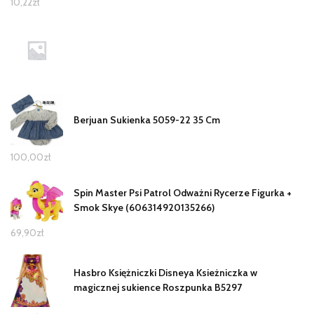
10,22
zł
Berjuan Sukienka 5059-22 35 Cm
100,00
zł
Spin Master Psi Patrol Odważni Rycerze Figurka +
Smok Skye (606314920135266)
69,90
zł
Hasbro Księżniczki Disneya Ksieżniczka w
magicznej sukience Roszpunka B5297