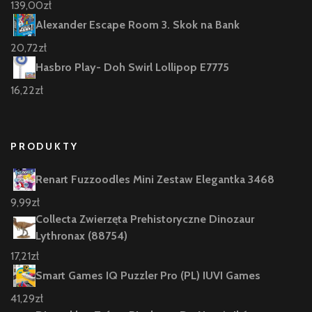
139,00
zł
Alexander Escape Room 3. Skok na Bank
20,72
zł
Hasbro Play- Doh Swirl Lollipop E7775
16,22
zł
PRODUKTY
Renart Fuzzoodles Mini Zestaw Elegantka 3468
9,99
zł
Collecta Zwierzęta Prehistoryczne Dinozaur
Lythronax (88754)
17,21
zł
Smart Games IQ Puzzler Pro (PL) IUVI Games
41,29
zł