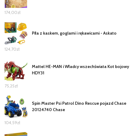
174,00
zł
Piła z kaskem, goglami i rękawicami - Askato
124,70
zł
Mattel HE-MAN i Władcy wszechświata Kot bojowy
HDY31
75,25
zł
Spin Master Psi Patrol Dino Rescue pojazd Chase
20124740 Chase
104,59
zł