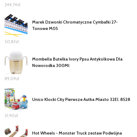
244,74
zł
Marek Dzwonki Chromatyczne Cymbałki 27-
Tonowe M05
50,83
zł
Mombella Butelka Ivory Ppsu Antykolkowa Dla
Noworodka 300Ml
89,09
zł
Unico Klocki City Pierwsze Autka Miasto 32El. 8528
51,90
zł
Hot Wheels - Monster Truck zestaw Podwójna