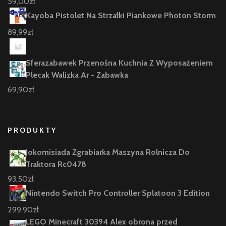
59,00
zł
Kayoba Pistolet Na Strzałki Piankowe Photon Storm
89,99
zł
Sferazabawek Przenośna Kuchnia Z Wyposażeniem
Plecak Walizka Ar - Zabawka
69,90
zł
PRODUKTY
Jokomisiada Zgrabiarka Maszyna Rolnicza Do
Traktora Rc0478
93,50
zł
Nintendo Switch Pro Controller Splatoon 3 Edition
299,90
zł
LEGO Minecraft 30394 Alex obrona przed