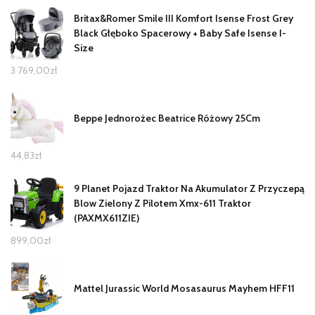
Britax&Romer Smile III Komfort Isense Frost Grey
Black Głęboko Spacerowy + Baby Safe Isense I-
Size
3 769,00
zł
Beppe Jednorożec Beatrice Różowy 25Cm
44,83
zł
9 Planet Pojazd Traktor Na Akumulator Z Przyczepą
Blow Zielony Z Pilotem Xmx-611 Traktor
(PAXMX611ZIE)
899,00
zł
Mattel Jurassic World Mosasaurus Mayhem HFF11