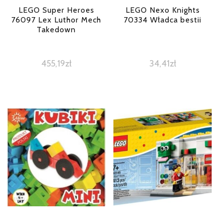
LEGO Super Heroes
LEGO Nexo Knights
76097 Lex Luthor Mech
70334 Władca bestii
Takedown
455,19
zł
34,41
zł