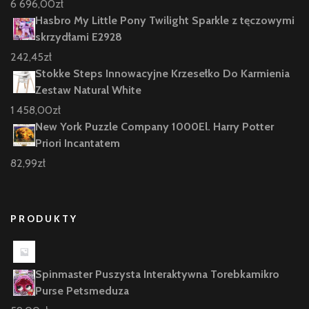
6 696,00
zł
Hasbro My Little Pony Twilight Sparkle z tęczowymi
skrzydłami E2928
242,45
zł
Stokke Steps Innowacyjne Krzesełko Do Karmienia
Zestaw Natural White
1 458,00
zł
New York Puzzle Company 1000El. Harry Potter
Priori Incantatem
82,99
zł
PRODUKTY
Spinmaster Puszysta Interaktywna Torebkamikro
Purse Petsmeduza