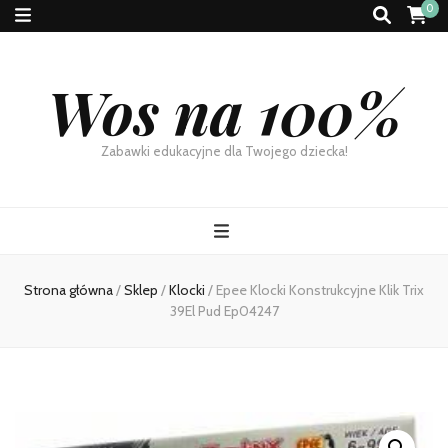
0
Wos na 100%
Zabawki edukacyjne dla Twojego dziecka!
Strona główna
/
Sklep
/
Klocki
/
Epee Klocki Konstrukcyjne Klik Trix
39El Pud Ep04247