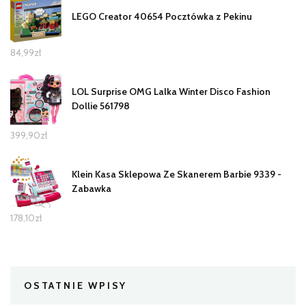
LEGO Creator 40654 Pocztówka z Pekinu
84,99
zł
LOL Surprise OMG Lalka Winter Disco Fashion
Dollie 561798
399,90
zł
Klein Kasa Sklepowa Ze Skanerem Barbie 9339 -
Zabawka
178,10
zł
OSTATNIE WPISY