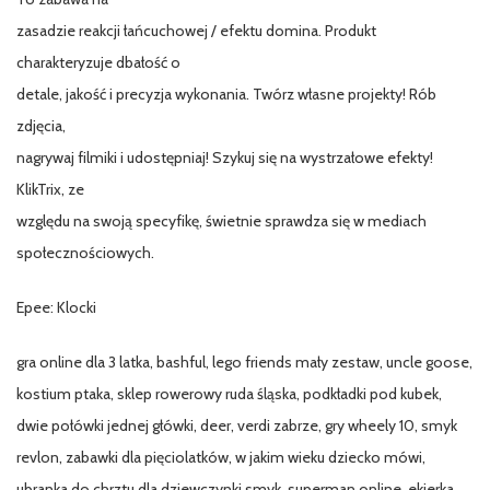
zasadzie reakcji łańcuchowej / efektu domina. Produkt
charakteryzuje dbałość o
detale, jakość i precyzja wykonania. Twórz własne projekty! Rób
zdjęcia,
nagrywaj filmiki i udostępniaj! Szykuj się na wystrzałowe efekty!
KlikTrix, ze
względu na swoją specyfikę, świetnie sprawdza się w mediach
społecznościowych.
Epee: Klocki
gra online dla 3 latka, bashful, lego friends mały zestaw, uncle goose,
kostium ptaka, sklep rowerowy ruda śląska, podkładki pod kubek,
dwie połówki jednej główki, deer, verdi zabrze, gry wheely 10, smyk
revlon, zabawki dla pięciolatków, w jakim wieku dziecko mówi,
ubranka do chrztu dla dziewczynki smyk, superman online, ekierka