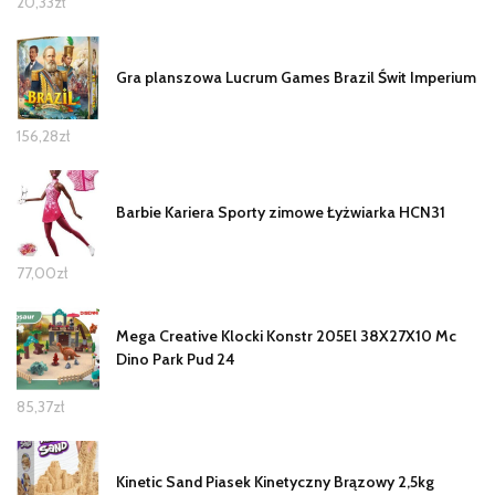
20,33
zł
Gra planszowa Lucrum Games Brazil Świt Imperium
156,28
zł
Barbie Kariera Sporty zimowe Łyżwiarka HCN31
77,00
zł
Mega Creative Klocki Konstr 205El 38X27X10 Mc
Dino Park Pud 24
85,37
zł
Kinetic Sand Piasek Kinetyczny Brązowy 2,5kg