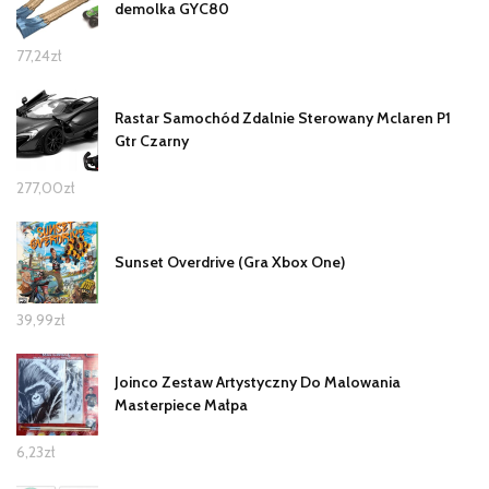
demolka GYC80
77,24
zł
Rastar Samochód Zdalnie Sterowany Mclaren P1
Gtr Czarny
277,00
zł
Sunset Overdrive (Gra Xbox One)
39,99
zł
Joinco Zestaw Artystyczny Do Malowania
Masterpiece Małpa
6,23
zł