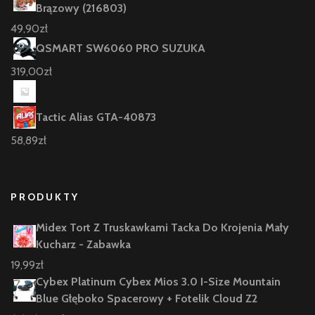
Brązowy (216803)
49,90
zł
QSMART SW6060 PRO SUZUKA
319,00
zł
Tactic Alias GTA-40873
58,89
zł
PRODUKTY
Midex Tort Z Truskawkami Tacka Do Krojenia Mały
Kucharz - Zabawka
19,99
zł
Cybex Platinum Cybex Mios 3.0 I-Size Mountain
Blue Głęboko Spacerowy + Fotelik Cloud Z2