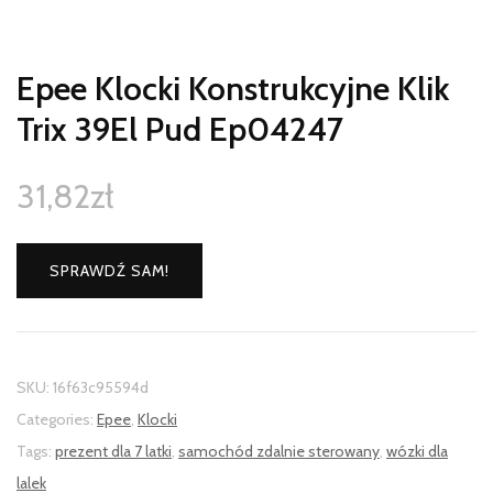
Epee Klocki Konstrukcyjne Klik
Trix 39El Pud Ep04247
31,82
zł
SPRAWDŹ SAM!
SKU:
16f63c95594d
Categories:
Epee
,
Klocki
Tags:
prezent dla 7 latki
,
samochód zdalnie sterowany
,
wózki dla
lalek