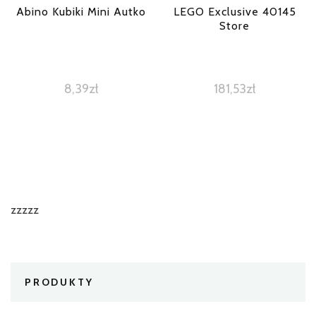
Abino Kubiki Mini Autko
LEGO Exclusive 40145
Store
8,39
zł
181,53
zł
zzzzz
PRODUKTY