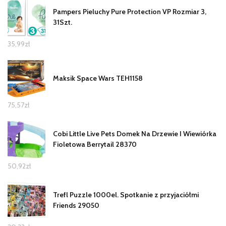
Pampers Pieluchy Pure Protection VP Rozmiar 3,
31Szt.
35,99
zł
Maksik Space Wars TEH1158
75,57
zł
Cobi Little Live Pets Domek Na Drzewie I Wiewiórka
Fioletowa Berrytail 28370
50,92
zł
Trefl Puzzle 1000el. Spotkanie z przyjaciółmi
Friends 29050