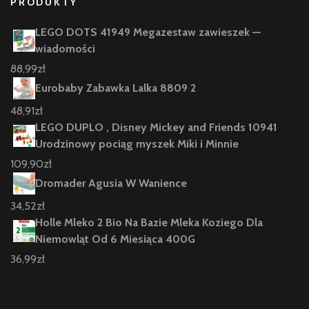
PRODUKTY
LEGO DOTS 41949 Megazestaw zawieszek —
wiadomości
88,99
zł
Eurobaby Zabawka Lalka 8809 2
48,91
zł
LEGO DUPLO , Disney Mickey and Friends 10941
Urodzinowy pociąg myszek Miki i Minnie
109,90
zł
Dromader Agusia W Wanience
34,52
zł
Holle Mleko 2 Bio Na Bazie Mleka Koziego Dla
Niemowląt Od 6 Miesiąca 400G
36,99
zł