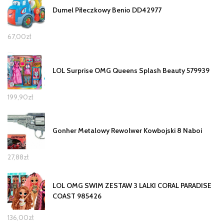
Dumel Piłeczkowy Benio DD42977
67,00
zł
LOL Surprise OMG Queens Splash Beauty 579939
199,90
zł
Gonher Metalowy Rewolwer Kowbojski 8 Naboi
27,88
zł
LOL OMG SWIM ZESTAW 3 LALKI CORAL PARADISE
COAST 985426
136,00
zł