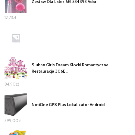
Zestaw Dla Lalek 6El 534393 Adar
12,73
zł
Sluban Girls Dream Klocki Romantyczna
Restauracja 306El.
84,90
zł
NotiOne GPS Plus Lokalizator Android
399,00
zł