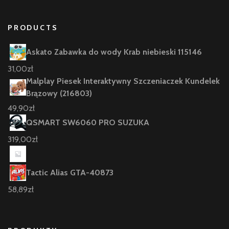
PRODUCTS
Askato Zabawka do wody Krab niebieski 115146
31,00
zł
Malplay Piesek Interaktywny Szczeniaczek Kundelek
Brązowy (216803)
49,90
zł
QSMART SW6060 PRO SUZUKA
319,00
zł
Tactic Alias GTA-40873
58,89
zł