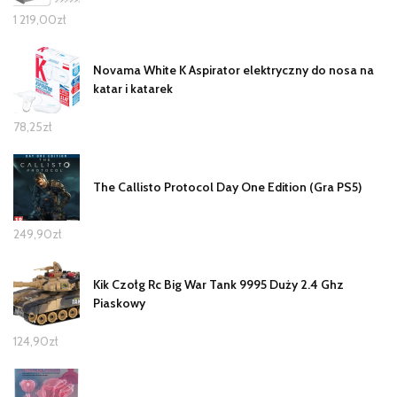
1 219,00
zł
Novama White K Aspirator elektryczny do nosa na
katar i katarek
78,25
zł
The Callisto Protocol Day One Edition (Gra PS5)
249,90
zł
Kik Czołg Rc Big War Tank 9995 Duży 2.4 Ghz
Piaskowy
124,90
zł