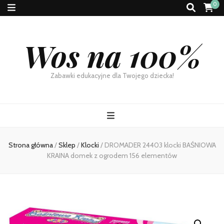
0
Wos na 100%
Zabawki edukacyjne dla Twojego dziecka!
Strona główna
/
Sklep
/
Klocki
/
DROMADER 24403 klocki BAŚNIOWA
KRAINA domek z ogrodem 156 elementów