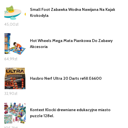
Small Foot Zabawka Wodna Nawijana Na Kajak
Krokodyla
45,00
zł
Hot Wheels Mega Mata Piankowa Do Zabawy
Akcesoria
64,99
zł
Hasbro Nerf Ultra 20 Darts refill E6600
32,90
zł
Kontext Klocki drewniane edukacyjne miasto
puzzle 128el.
105,21
zł