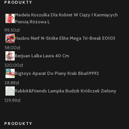
PRODUKTY
Medela Koszulka Dla Kobiet W Ciąży I Karmiących
Piersią Różowa L
99,50
zł
Hasbro Nerf N-Strike Elite Mega Tri-Break E0103
58,00
zł
Berjuan Lalka Laura 40 Cm
320,00
zł
Bigtoys Aparat Do Piany Krab Bbań9992
28,88
zł
Rabbit&Friends Lampka Budzik Króliczek Zielony
129,99
zł
PRODUKTY