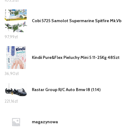
Cobi 5725 Samolot Supermarine Spitfire Mk.Vb
97,99
zł
Kindii Pure&Flex Pieluchy Mini 5 11-25Kg 48Szt
36,90
zł
Rastar Group R/C Auto Bmw I8 (1:14)
221,16
zł
magazynowa