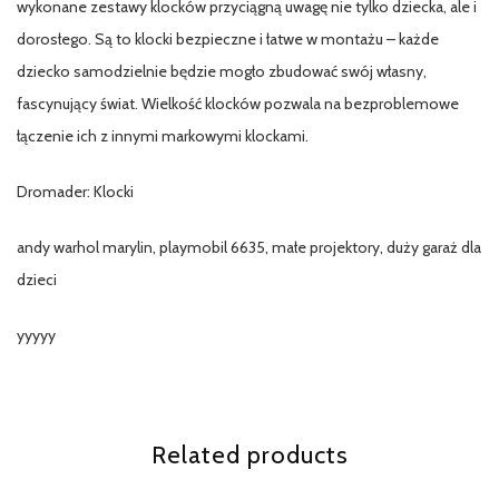
wykonane zestawy klocków przyciągną uwagę nie tylko dziecka, ale i
dorosłego. Są to klocki bezpieczne i łatwe w montażu – każde
dziecko samodzielnie będzie mogło zbudować swój własny,
fascynujący świat. Wielkość klocków pozwala na bezproblemowe
łączenie ich z innymi markowymi klockami.
Dromader: Klocki
andy warhol marylin, playmobil 6635, małe projektory, duży garaż dla
dzieci
yyyyy
Related products