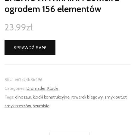
ogrodem 156 elementów
23,99
zł
SPRAWDŹ SAM!
SKU:
e62a24b8b496
Categories:
Dromader
,
Klocki
Tags:
dinozaur
,
klocki konstrukcyjne
,
rowerek biegowy
,
smyk outlet
,
smyk rzeszów
,
szumisie