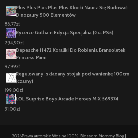
Plus Plus Plus Plus Plus Klocki Naucz Się Budować
Dinozaury 500 Elementów
86,77
zł
Rycerze Gotham Edycja Specjalna (Gra PS5)
294,90
zł
Depesche 11472 Koraliki Do Robienia Bransoletek
Princess Mimi
97,99
zł
Regulowany, składany stojak pod wanienkę 100cm
(czarny)
199,00
zł
LOL Surprise Boys Arcade Heroes MIX 569374
31,00
zł
2026Prawa autorskie
Wos na 100%
.
Blossom Mommy Blog |