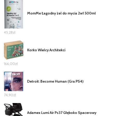
MomMe Łagodny żel do mycia 2w1 500ml
45,28
zł
Korko Wielcy Architekci
166,00
zł
Detroit: Become Human (Gra PS4)
74,90
zł
Adamex Lumi Air Ps37 Głęboko Spacerowy