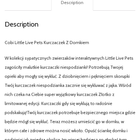
Description
Description
Cobi Little Live Pets Kurczaczek Z Domkiem
W kolekcji sypatycznych zwierzaków interaktywnych Little Live Pets
zagościły malutkie kurczaczki niespodzianki! Potrzebują Twojej
opieki aby mogły się wykluć. Z dziobnięciem i pęknięciem skorupki
Twój kurczaczek niespodzianka zacznie się wykluwać z jajka. Wśród
nich czeka na Ciebie super wyjątkowy kurczaczek Złotko z
limitowanej edycji. Kurczaczki gdy się wyklują to radośnie
podskakują!Twój kurczaczek potrzebuje bezpiecznego miejsca gdzie
będzie mógł się wykluć. Teraz możesz umieścić go w domku, w
którym całe i zdrowe można nosić wkoło. Opuść ściankę domku i
podziwiaj jak zwiedza okolicę. Im więcej będziesz go głaskać tym