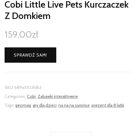
Cobi Little Live Pets Kurczaczek
Z Domkiem
159,00
zł
SPRAWDŹ SAM!
SKU:
b89a5103fdb3
Categories:
Cobi
,
Zabawki interaktywne
Tags:
geomag
,
gry dla dzieci
,
na na na surprise
,
prezent dla 8 latki