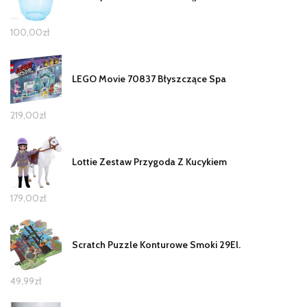
100,00
zł
LEGO Movie 70837 Błyszczące Spa
219,00
zł
Lottie Zestaw Przygoda Z Kucykiem
179,00
zł
Scratch Puzzle Konturowe Smoki 29El.
49,99
zł