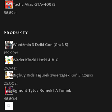
Tactic Alias GTA-40873
58,89
zł
PRODUKTY
Wiedźmin 3 Dziki Gon (Gra NS)
159,99
zł
Wader Klocki Listki 41810
29,94
zł
Bigbuy Kids Figurek zwierzątek Koń 3 Części
25,00
zł
Egmont Tytus Romek I A'Tomek
48,80
zł