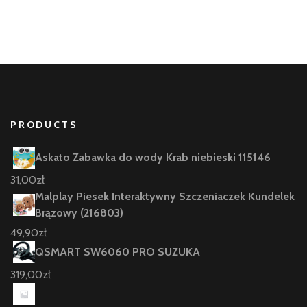
PRODUCTS
Askato Zabawka do wody Krab niebieski 115146
31,00
zł
Malplay Piesek Interaktywny Szczeniaczek Kundelek
Brązowy (216803)
49,90
zł
QSMART SW6060 PRO SUZUKA
319,00
zł