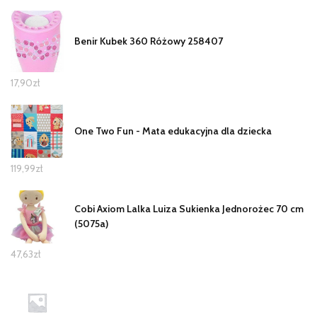
Benir Kubek 360 Różowy 258407
17,90
zł
One Two Fun - Mata edukacyjna dla dziecka
119,99
zł
Cobi Axiom Lalka Luiza Sukienka Jednorożec 70 cm
(5075a)
47,63
zł