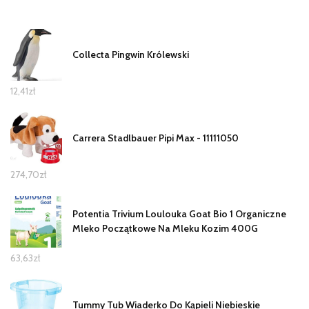
Collecta Pingwin Królewski
12,41
zł
Carrera Stadlbauer Pipi Max - 11111050
274,70
zł
Potentia Trivium Loulouka Goat Bio 1 Organiczne
Mleko Początkowe Na Mleku Kozim 400G
63,63
zł
Tummy Tub Wiaderko Do Kąpieli Niebieskie