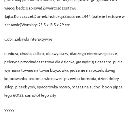
więcej będzie śpiewał.Zawartość zestawu
:Jajko,KurczaczekDomek,InstrukcjaZasilanie: LR44 (baterie testowe w
zestawie)Wymiary: 23,5 x 13,5 x 29 cm.
Cobi: Zabawki interaktywne
nieduza, chusta zaffiro, objawy ciazy, dlaczego niemowlę płacze,
peleryna przeciwdeszczowa dla dziecka, gra wyścig z czasem, pucia,
wymiana towaru na towar krzyżówka, jedzenie na roczek, dzwig
kolorowanka, teutonia włocławek, przewijak komoda, dzien dobry
sklep, piesek york, spacerówka recaro, masaz na sucho, boon pipes,
lego 60132, samolot lego city
yyyyy