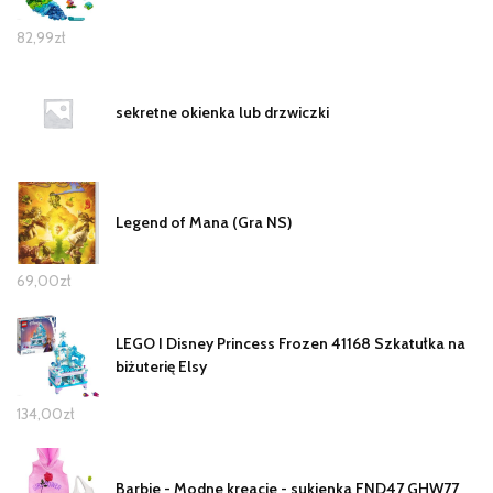
82,99
zł
sekretne okienka lub drzwiczki
Legend of Mana (Gra NS)
69,00
zł
LEGO I Disney Princess Frozen 41168 Szkatułka na
biżuterię Elsy
134,00
zł
Barbie - Modne kreacje - sukienka FND47 GHW77