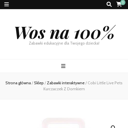
0
Wos na 100%
Zabawki edukacyjne dla Twojego dziecka!
Strona główna
/
Sklep
/
Zabawki interaktywne
/
Cobi Little Live Pets
Kurczaczek Z Domkiem