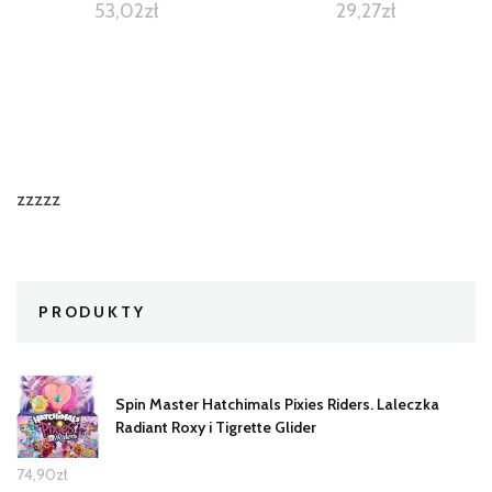
53,02
zł
29,27
zł
zzzzz
PRODUKTY
Spin Master Hatchimals Pixies Riders. Laleczka
Radiant Roxy i Tigrette Glider
74,90
zł