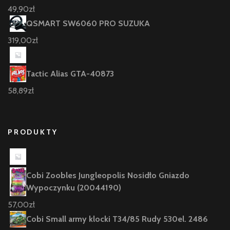
49,90
zł
QSMART SW6060 PRO SUZUKA
319,00
zł
Tactic Alias GTA-40873
58,89
zł
PRODUKTY
Cobi Zoobles Jungleopolis Nosidło Gniazdo
Wypoczynku (20044190)
57,00
zł
Cobi Small army klocki T34/85 Rudy 530el. 2486