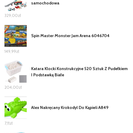
samochodowa
329,00
zł
Spin Master Monster Jam Arena 6046704
149,99
zł
Katara Klocki Konstrukcyjne 520 Sztuk Z Pudełkiem
I Podstawką Białe
204,00
zł
Alex Nakręcany Krokodyl Do Kąpieli A849
7,11
zł