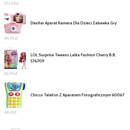
103,24
zł
DexXer Aparat Kamera Dla Dzieci Zabawka Gry
84,99
zł
LOL Surprise Tweens Lalka Fashion Cherry B.B.
576709
82,95
zł
Chicco Telefon Z Aparatem Fotograficznym 60067
48,41
zł