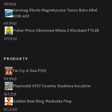
74,99
zł
Geomag Klocki Magnetyczne Tazoo Beto 68el.
KOR-601
69,99
zł
Fisher-Price Obrotowa Wieża Z Klockami FYL38
37,00
zł
PRODUKTY
Far Cry 6 (Gra PS5)
99,99
zł
Playmobil 6927 Country Stadnina Kucyków
163,31
zł
Golden Bear Bing Maskotka Flop
60,23
zł