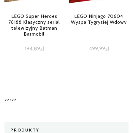
LEGO Super Heroes
LEGO Ninjago 70604
76188 Klasyczny serial
Wyspa Tygrysiej Wdowy
telewizyjny Batman
Batmobil
194,89
zł
499,99
zł
zzzzz
PRODUKTY