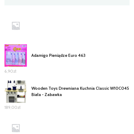
Adamigo Pieniądze Euro 463
6,90
zł
Wooden Toys Drewniana Kuchnia Classic W10C045
Biała - Zabawka
189,00
zł