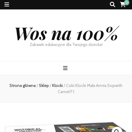
0
Wos na 100%
Zabawki edukacyjne dla Twojego dziecka!
Strona główna
/
Sklep
/
Klocki
/
Cobi Klocki Mała Armia Sopwith
Camel F.1