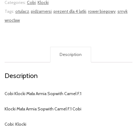
Categories:
Cobi
,
Klocki
Tags:
otulacz
,
pidżamersi
,
prezent dla 4 latki
,
rower biegowy
,
smyk
wrocław
Description
Description
Cobi Klocki Mała Armia Sopwith Camel F.1
Klocki Mała Armia Sopwith Camel F.1 Cobi
Cobi: Klocki