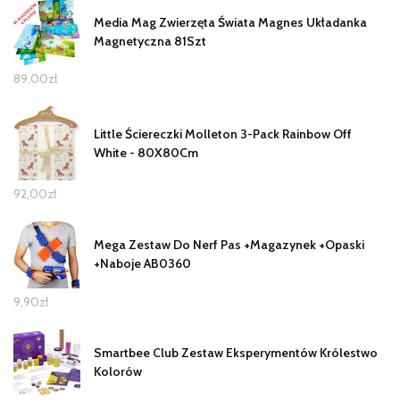
Media Mag Zwierzęta Świata Magnes Układanka
Magnetyczna 81Szt
89,00
zł
Little Ściereczki Molleton 3-Pack Rainbow Off
White - 80X80Cm
92,00
zł
Mega Zestaw Do Nerf Pas +Magazynek +Opaski
+Naboje AB0360
9,90
zł
Smartbee Club Zestaw Eksperymentów Królestwo
Kolorów