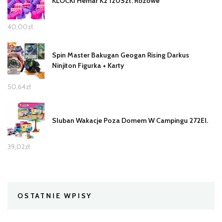
KLOCKI Hemar K2 120Szt. Różowe
40,00
zł
Spin Master Bakugan Geogan Rising Darkus
Ninjiton Figurka + Karty
50,64
zł
Sluban Wakacje Poza Domem W Campingu 272El.
39,02
zł
OSTATNIE WPISY