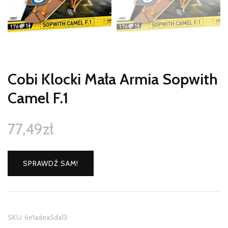
Cobi Klocki Mała Armia Sopwith
Camel F.1
77,49
zł
SPRAWDŹ SAM!
SKU:
6e1adea5da13