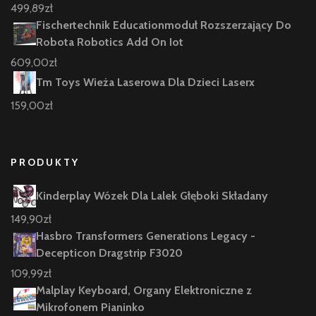
499,89
zł
Fischertechnik Educationmoduł Rozszerzający Do
Robota Robotics Add On Iot
609,00
zł
Tm Toys Wieża Laserowa Dla Dzieci Laserx
159,00
zł
PRODUKTY
Kinderplay Wózek Dla Lalek Głęboki Składany
149,90
zł
Hasbro Transformers Generations Legacy -
Decepticon Dragstrip F3020
109,99
zł
Malplay Keyboard, Organy Elektroniczne z
Mikrofonem Pianinko