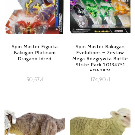
Spin Master Figurka
Spin Master Bakugan
Bakugan Platinum
Evolutions – Zestaw
Dragano Idred
Mega Rozgrywka Battle
Strike Pack 20134751
6062874
50,57
zł
174,90
zł