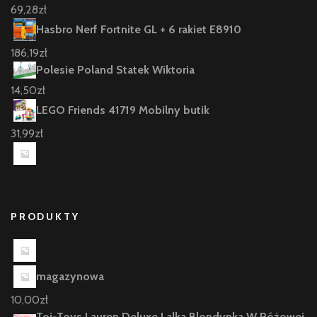
69,28
zł
Hasbro Nerf Fortnite GL + 6 rakiet E8910
186,19
zł
Polesie Poland Statek Wiktoria
14,50
zł
LEGO Friends 41719 Mobilny butik
31,99
zł
PRODUKTY
magazynowa
10,00
zł
Toi-Toys Lauren Deluxe Lalka Blondynka W Różowej