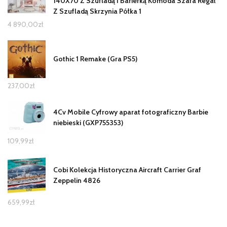
140X70 Z Szufladą I Barierką Komoda Szafa Regał
Z Szufladą Skrzynia Półka 1
4 890,00
zł
Gothic 1 Remake (Gra PS5)
237,00
zł
4Cv Mobile Cyfrowy aparat fotograficzny Barbie
niebieski (GXP755353)
109,99
zł
Cobi Kolekcja Historyczna Aircraft Carrier Graf
Zeppelin 4826
659,99
zł