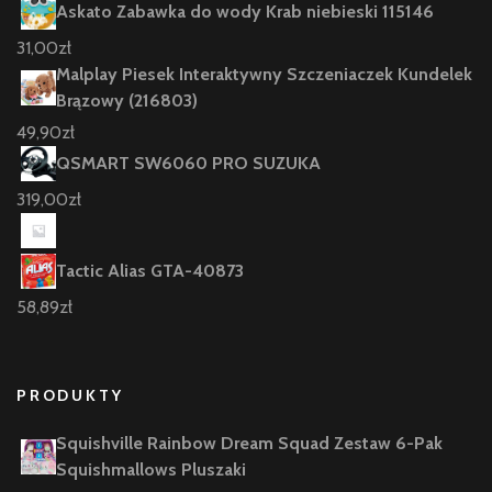
Askato Zabawka do wody Krab niebieski 115146
31,00
zł
Malplay Piesek Interaktywny Szczeniaczek Kundelek
Brązowy (216803)
49,90
zł
QSMART SW6060 PRO SUZUKA
319,00
zł
Tactic Alias GTA-40873
58,89
zł
PRODUKTY
Squishville Rainbow Dream Squad Zestaw 6-Pak
Squishmallows Pluszaki