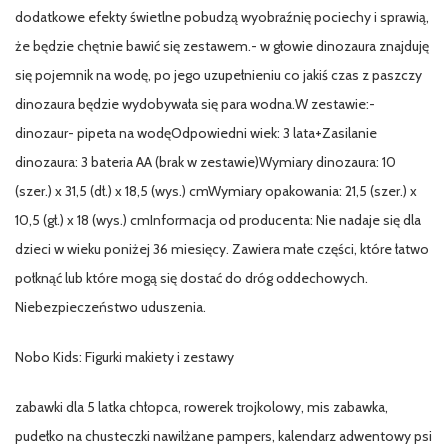
dodatkowe efekty świetlne pobudzą wyobraźnię pociechy i sprawią,
że będzie chętnie bawić się zestawem.- w głowie dinozaura znajduję
się pojemnik na wodę, po jego uzupełnieniu co jakiś czas z paszczy
dinozaura będzie wydobywała się para wodna.W zestawie:-
dinozaur- pipeta na wodęOdpowiedni wiek: 3 lata+Zasilanie
dinozaura: 3 bateria AA (brak w zestawie)Wymiary dinozaura: 10
(szer.) x 31,5 (dł.) x 18,5 (wys.) cmWymiary opakowania: 21,5 (szer.) x
10,5 (gł.) x 18 (wys.) cmInformacja od producenta: Nie nadaje się dla
dzieci w wieku poniżej 36 miesięcy. Zawiera małe części, które łatwo
połknąć lub które mogą się dostać do dróg oddechowych.
Niebezpieczeństwo uduszenia.
Nobo Kids: Figurki makiety i zestawy
zabawki dla 5 latka chłopca, rowerek trojkolowy, mis zabawka,
pudełko na chusteczki nawilżane pampers, kalendarz adwentowy psi