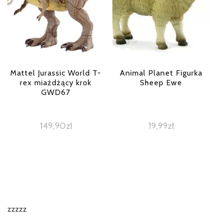
Mattel Jurassic World T-
Animal Planet Figurka
rex miażdżący krok
Sheep Ewe
GWD67
149,90
zł
19,99
zł
zzzzz