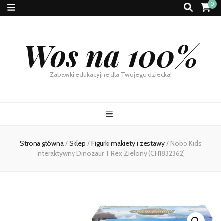
0
Wos na 100%
Zabawki edukacyjne dla Twojego dziecka!
Strona główna
/
Sklep
/
Figurki makiety i zestawy
/
Nobo Kids
Interaktywny Dinozaur T Rex Zielony (CH1832362)