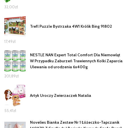
32,00
zł
Trefl Puzzle Bystrzaka 4W1 Królik Bing 91802
17,49
zł
NESTLE NAN Expert Total Comfort Dla Niemowląt
W Przypadku Zaburzeń Trawiennych Kolki Zaparcia
Ulewania od urodzenia 6x400g
201,89
zł
Artyk Uroczy Zwierzaczek Natalia
55,41
zł
Novelies Bianka Zestaw Nr 1 Łóżeczko-Tapczanik