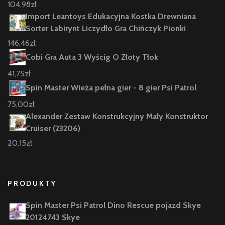
104,98
zł
Import Leantoys Edukacyjna Kostka Drewniana
Sorter Labirynt Liczydło Gra Chińczyk Pionki
146,46
zł
Cobi Gra Auta 3 Wyścig O Złoty Tłok
41,75
zł
Spin Master Wieża pełna gier - 8 gier Psi Patrol
75,00
zł
Alexander Zestaw Konstrukcyjny Mały Konstruktor
Cruiser (23206)
20,15
zł
PRODUKTY
Spin Master Psi Patrol Dino Rescue pojazd Skye
20124743 Skye