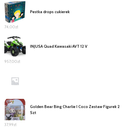
Pestka drops cukierek
74,00
zł
INJUSA Quad Kawasaki AVT 12 V
957,00
zł
Golden Bear Bing Charlie I Coco Zestaw Figurek 2
Szt
37,99
zł