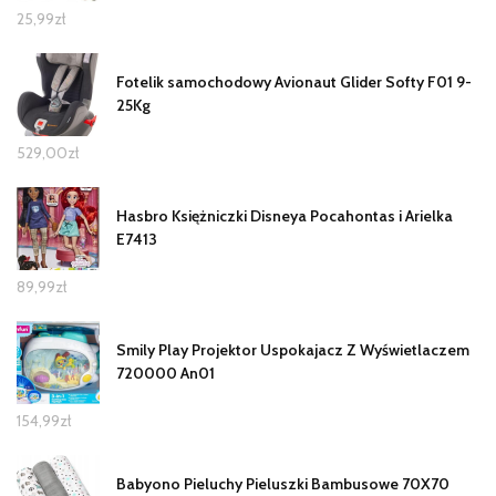
25,99
zł
Fotelik samochodowy Avionaut Glider Softy F01 9-
25Kg
529,00
zł
Hasbro Księżniczki Disneya Pocahontas i Arielka
E7413
89,99
zł
Smily Play Projektor Uspokajacz Z Wyświetlaczem
720000 An01
154,99
zł
Babyono Pieluchy Pieluszki Bambusowe 70X70