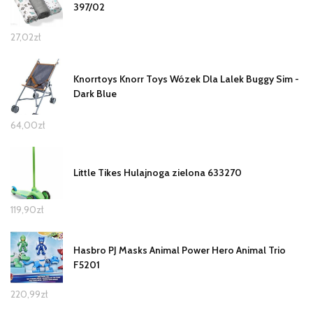
397/02
27,02
zł
Knorrtoys Knorr Toys Wózek Dla Lalek Buggy Sim -
Dark Blue
64,00
zł
Little Tikes Hulajnoga zielona 633270
119,90
zł
Hasbro PJ Masks Animal Power Hero Animal Trio
F5201
220,99
zł