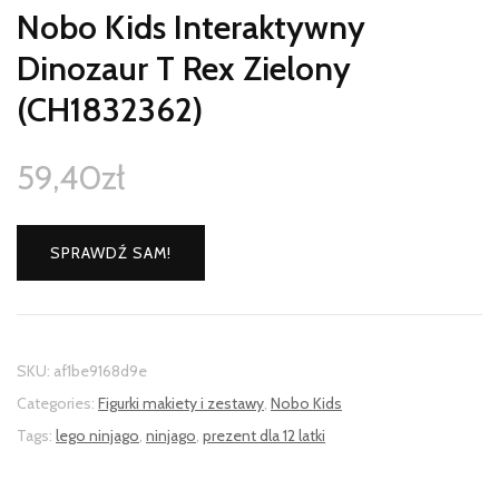
Nobo Kids Interaktywny
Dinozaur T Rex Zielony
(CH1832362)
59,40
zł
SPRAWDŹ SAM!
SKU:
af1be9168d9e
Categories:
Figurki makiety i zestawy
,
Nobo Kids
Tags:
lego ninjago
,
ninjago
,
prezent dla 12 latki