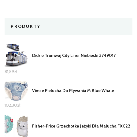
PRODUKTY
Dickie Tramwaj City Liner Niebieski 3749017
81,89
zł
Vimse Pielucha Do Pływania M Blue Whale
102,30
zł
Fisher-Price Grzechotka Jeżyki Dla Malucha FXC22