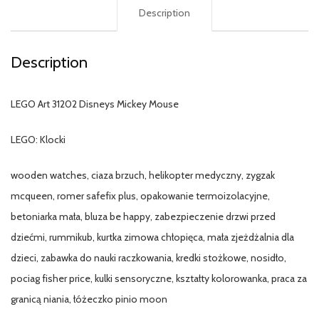
Description
Description
LEGO Art 31202 Disneys Mickey Mouse
LEGO: Klocki
wooden watches, ciaza brzuch, helikopter medyczny, zygzak
mcqueen, romer safefix plus, opakowanie termoizolacyjne,
betoniarka mała, bluza be happy, zabezpieczenie drzwi przed
dziećmi, rummikub, kurtka zimowa chłopięca, mała zjeżdżalnia dla
dzieci, zabawka do nauki raczkowania, kredki stożkowe, nosidło,
pociag fisher price, kulki sensoryczne, kształty kolorowanka, praca za
granicą niania, łóżeczko pinio moon