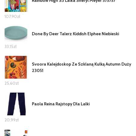
Rainbow High S3 Lalka Sheryl Meyer 575757
107,90
zł
Done By Deer Talerz Kiddish Elphee Niebieski
33,15
zł
Svoora Kalejdoskop Ze Szklaną Kulką Autumn Duży
23051
25,60
zł
Paola Reina Rajstopy Dla Lalki
20,99
zł