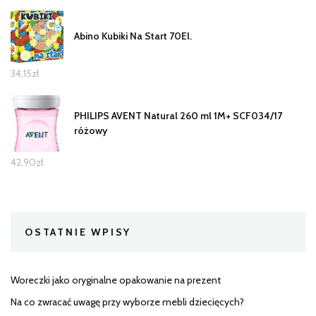
Abino Kubiki Na Start 70El.
34,15
zł
PHILIPS AVENT Natural 260 ml 1M+ SCF034/17
różowy
42,90
zł
OSTATNIE WPISY
Woreczki jako oryginalne opakowanie na prezent
Na co zwracać uwagę przy wyborze mebli dziecięcych?