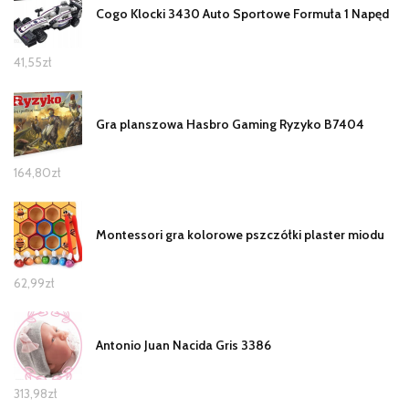
Cogo Klocki 3430 Auto Sportowe Formuła 1 Napęd
41,55
zł
Gra planszowa Hasbro Gaming Ryzyko B7404
164,80
zł
Montessori gra kolorowe pszczółki plaster miodu
62,99
zł
Antonio Juan Nacida Gris 3386
313,98
zł