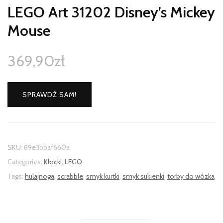
LEGO Art 31202 Disney’s Mickey
Mouse
369,90
zł
SPRAWDŹ SAM!
SKU:
89e3bbaf660a
Categories:
Klocki
,
LEGO
Tags:
hulajnoga
,
scrabble
,
smyk kurtki
,
smyk sukienki
,
torby do wózka