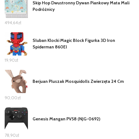
Skip Hop Dwustronny Dywan Piankowy Mata Mali
Podróżnicy
494,64
zł
Sluban Klocki Magic Block Figurka 3D Iron
Spiderman 860El
19,90
zł
Berjuan Pluszak Mosquidolls Zwierzęta 24 Cm
90,00
zł
Genesis Mangan PV58 (NJG-0692)
78,90
zł