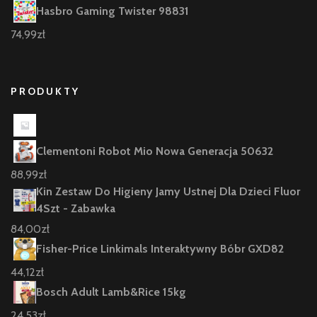
Hasbro Gaming Twister 98831
74,99
zł
PRODUKTY
Clementoni Robot Mio Nowa Generacja 50632
88,99
zł
Kin Zestaw Do Higieny Jamy Ustnej Dla Dzieci Fluor
4Szt - Zabawka
84,00
zł
Fisher-Price Linkimals Interaktywny Bóbr GXD82
44,12
zł
Bosch Adult Lamb&Rice 15kg
24,53
zł