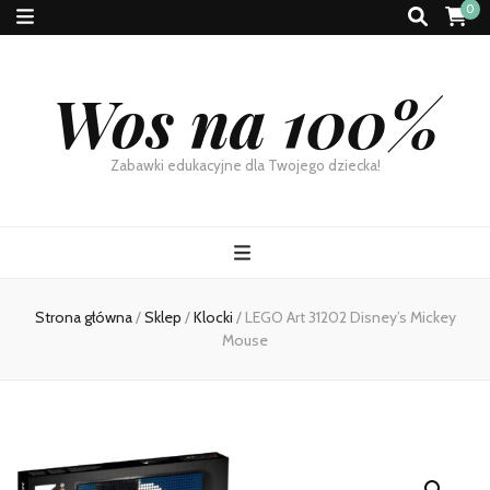
0
Wos na 100%
Zabawki edukacyjne dla Twojego dziecka!
Strona główna
/
Sklep
/
Klocki
/
LEGO Art 31202 Disney’s Mickey
Mouse