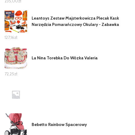
235,00
zł
Leantoys Zestaw Majsterkowicza Plecak Kask
Narzędzia Pomarańczowy Okulary - Zabawka
127,16
zł
La Nina Torebka Do Wózka Valeria
72,25
zł
Bebetto Rainbow Spacerowy