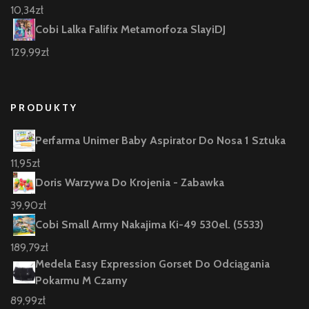
10,34
zł
Cobi Lalka Falifix Metamorfoza SlayiDJ
129,99
zł
PRODUKTY
Perfarma Unimer Baby Aspirator Do Nosa 1 Sztuka
11,95
zł
Doris Warzywa Do Krojenia - Zabawka
39,90
zł
Cobi Small Army Nakajima Ki-49 530el. (5533)
189,79
zł
Medela Easy Expression Gorset Do Odciągania
Pokarmu M Czarny
89,99
zł