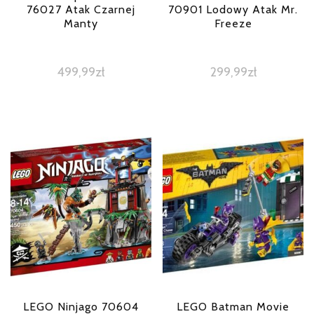
76027 Atak Czarnej
70901 Lodowy Atak Mr.
Manty
Freeze
499,99
zł
299,99
zł
LEGO Ninjago 70604
LEGO Batman Movie