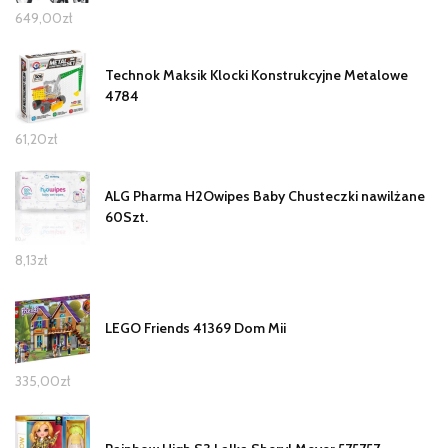
649,00
zł
Technok Maksik Klocki Konstrukcyjne Metalowe
4784
61,20
zł
ALG Pharma H2Owipes Baby Chusteczki nawilżane
60Szt.
8,13
zł
LEGO Friends 41369 Dom Mii
335,00
zł