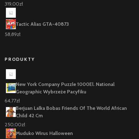
319,00
zł
Tactic Alias GTA-40873
58,89
zł
PRODUKTY
New York Company Puzzle 1000El. National
Geographic Wybrzeże Pacyfiku
64,77
zł
Berjuan Lalka Bobas Friends Of The World African
Child 42 Cm
250,00
zł
Muduko Wirus Halloween