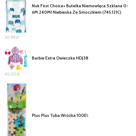
Nuk First Choice+ Butelka Niemowlęca Szklana 0-
6M 240Ml Niebieska Ze Smoczkiem (745.121C)
30,99
zł
Barbie Extra Owieczka HDJ38
45,00
zł
Plus Plus Tuba Wróżka 100El.