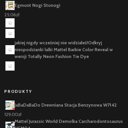
Egmont Nogi Stonogi
25,06
zł
jakiej nigdy wcześniej nie widziałeś!Odkryj
niespodzianki lalki Mattel Barbie Color Reveal w
wersji Totally Neon Fashion Tie Dye
PRODUKTY
JaBaDaBaDo Drewniana Stacja Benzynowa W7142
129,00
zł
Mattel Jurassic World Demolka Carcharodontosaurus