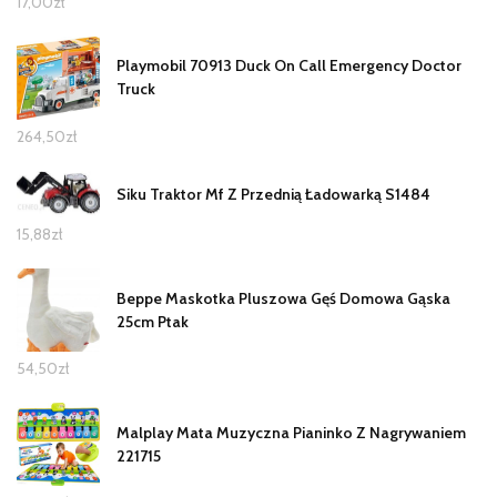
17,00
zł
Playmobil 70913 Duck On Call Emergency Doctor
Truck
264,50
zł
Siku Traktor Mf Z Przednią Ładowarką S1484
15,88
zł
Beppe Maskotka Pluszowa Gęś Domowa Gąska
25cm Ptak
54,50
zł
Malplay Mata Muzyczna Pianinko Z Nagrywaniem
221715