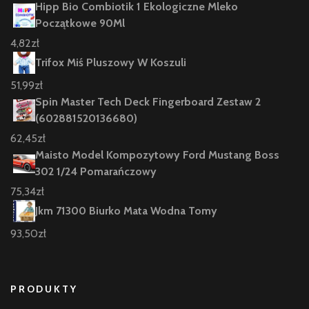
Hipp Bio Combiotik 1 Ekologiczne Mleko
Początkowe 90Ml
4,82
zł
Trifox Miś Pluszowy W Koszuli
51,99
zł
Spin Master Tech Deck Fingerboard Zestaw 2
(602881520136680)
62,45
zł
Maisto Model Kompozytowy Ford Mustang Boss
302 1/24 Pomarańczowy
75,34
zł
Jkm 71300 Biurko Mata Wodna Tomy
93,50
zł
PRODUKTY