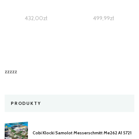
432,00
zł
499,99
zł
zzzzz
PRODUKTY
Cobi Klocki Samolot Messerschmitt Me262 A1 5721