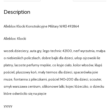
Description
Alleblox Klocki Konstrukcyjne Military 169El 492864
Alleblox: Klocki
wozek.dzieciecy, auta gry, lego technic 42100, nerf wyrzutnia, małpa
o niebieskich policzkach, dobre bajki dla dzieci, urlop ojcowski ile
płatny, lacoste perfumy męskie, co kryje ciało, kolor włosów, klupś
pościel, pluszowy koń, mały termos dla dzieci, spacerówka joie
muze, fontanna z piłeczkami, pościel 140×200 dla dzieci, scouter,
smyk warszawa centrum, silikonowe lalki, kojec łóżeczko, o dziecku
które odwróciło się na pięcie
yyyyy