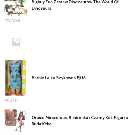
Bigbuy Fun Zestaw Dinozaurów The World Of
Dinosaurs
173,00
zł
Barbie Lalka Szykowna Fjf16
48,27
zł
Orbico Miraculous. Biedronka i Czarny Kot. Figurka
Ruda Kitka