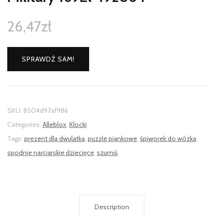
26,47
zł
SPRAWDŹ SAM!
SKU:
8504d97af986
Categories:
Alleblox
,
Klocki
Tags:
prezent dla dwulatka
,
puzzle piankowe
,
śpiworek do wózka
,
spodnie narciarskie dziecięce
,
szumiś
Description