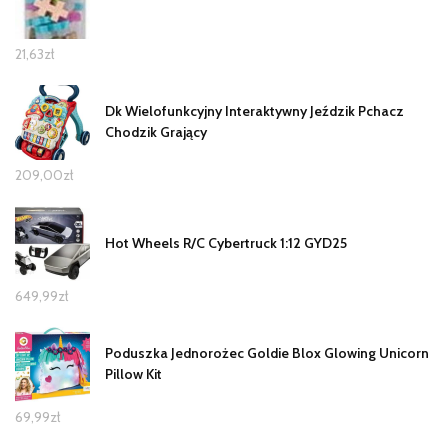
21,63
zł
Dk Wielofunkcyjny Interaktywny Jeździk Pchacz
Chodzik Grający
209,00
zł
Hot Wheels R/C Cybertruck 1:12 GYD25
649,99
zł
Poduszka Jednorożec Goldie Blox Glowing Unicorn
Pillow Kit
69,99
zł