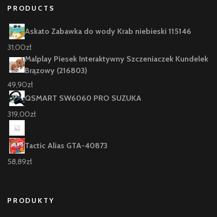
PRODUCTS
Askato Zabawka do wody Krab niebieski 115146
31,00
zł
Malplay Piesek Interaktywny Szczeniaczek Kundelek
Brązowy (216803)
49,90
zł
QSMART SW6060 PRO SUZUKA
319,00
zł
Tactic Alias GTA-40873
58,89
zł
PRODUKTY