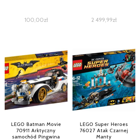
100,00
zł
2 499,99
zł
LEGO Batman Movie
LEGO Super Heroes
70911 Arktyczny
76027 Atak Czarnej
samochód Pingwina
Manty