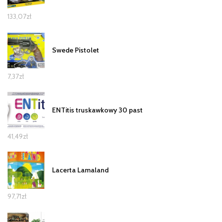
133,07
zł
Swede Pistolet
7,37
zł
ENTitis truskawkowy 30 past
41,49
zł
Lacerta Lamaland
97,71
zł