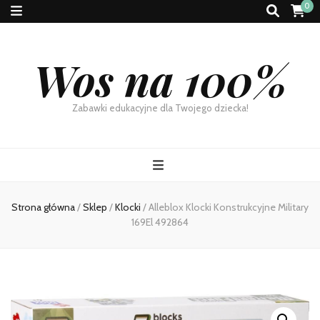
0
Wos na 100%
Zabawki edukacyjne dla Twojego dziecka!
Strona główna
/
Sklep
/
Klocki
/
Alleblox Klocki Konstrukcyjne Military
169El 492864