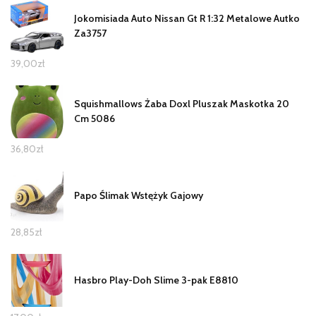
Jokomisiada Auto Nissan Gt R 1:32 Metalowe Autko
Za3757
39,00
zł
Squishmallows Żaba Doxl Pluszak Maskotka 20
Cm 5086
36,80
zł
Papo Ślimak Wstężyk Gajowy
28,85
zł
Hasbro Play-Doh Slime 3-pak E8810