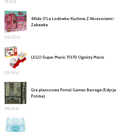
51,32
zł
4Kidz O'La Lodówka-Kuchnia Z Akcesoriami -
Zabawka
125,00
zł
LEGO Super Mario 71370 Ognisty Mario
129,99
zł
Gra planszowa Portal Games Barrage (Edycja
Polska)
218,26
zł