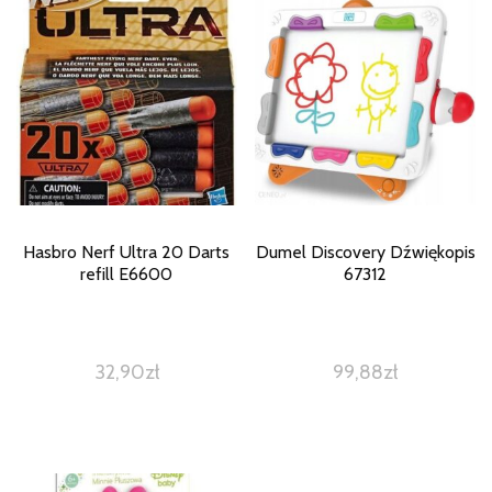
Hasbro Nerf Ultra 20 Darts
Dumel Discovery Dźwiękopis
refill E6600
67312
32,90
zł
99,88
zł