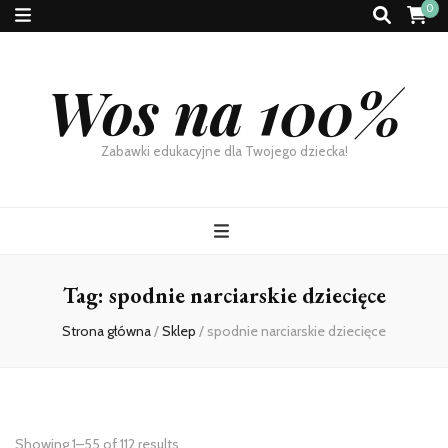
0
Wos na 100%
Zabawki edukacyjne dla Twojego dziecka!
Tag:
spodnie narciarskie dziecięce
Strona główna
/
Sklep
/
spodnie narciarskie dziecięce
Showing 1–55 of 112 results