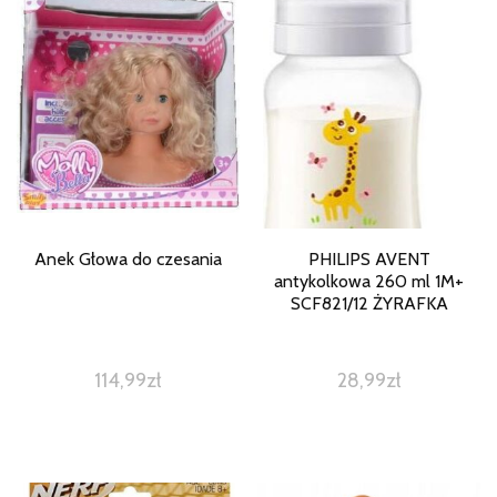
Anek Głowa do czesania
PHILIPS AVENT
antykolkowa 260 ml 1M+
SCF821/12 ŻYRAFKA
114,99
zł
28,99
zł