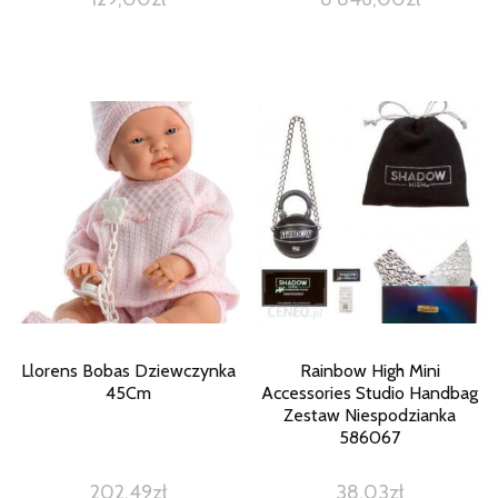
Llorens Bobas Dziewczynka
Rainbow High Mini
45Cm
Accessories Studio Handbag
Zestaw Niespodzianka
586067
202,49
zł
38,03
zł