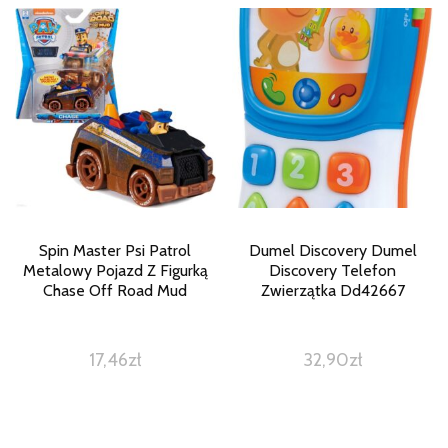
Spin Master Psi Patrol
Dumel Discovery Dumel
Metalowy Pojazd Z Figurką
Discovery Telefon
Chase Off Road Mud
Zwierzątka Dd42667
17,46
zł
32,90
zł