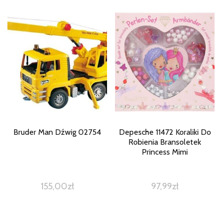
Bruder Man Dźwig 02754
Depesche 11472 Koraliki Do
Robienia Bransoletek
Princess Mimi
155,00
zł
97,99
zł