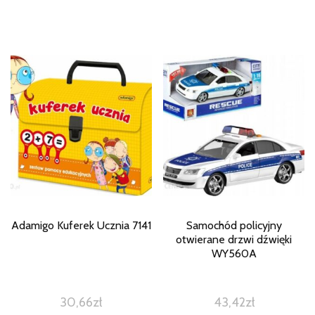
Adamigo Kuferek Ucznia 7141
Samochód policyjny
otwierane drzwi dźwięki
WY560A
30,66
zł
43,42
zł