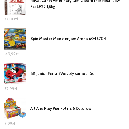
Royal Canin Veterinary Diet Gastro Intestinal Low
Fat LF22 1,5kg
32,00
zł
Spin Master Monster Jam Arena 6046704
149,99
zł
BB Junior Ferrari Wesoły samochód
79,99
zł
Art And Play Piankolina 6 Kolorów
5,99
zł