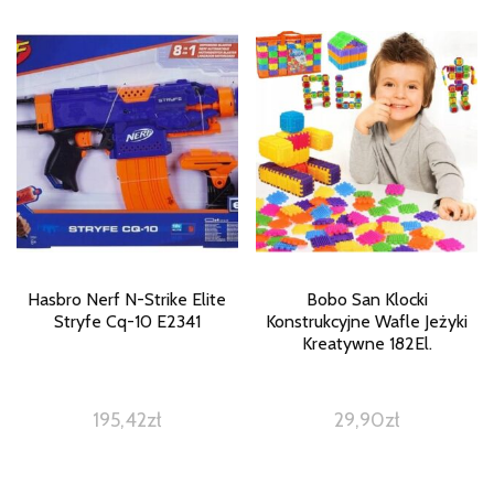
Hasbro Nerf N-Strike Elite
Bobo San Klocki
Stryfe Cq-10 E2341
Konstrukcyjne Wafle Jeżyki
Kreatywne 182El.
195,42
zł
29,90
zł