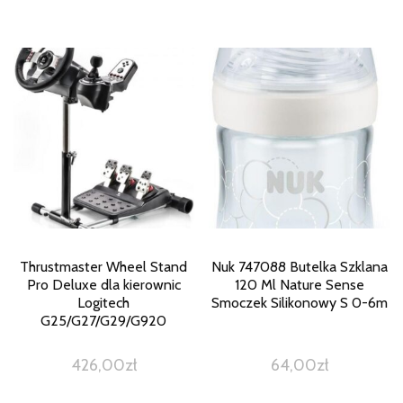
Thrustmaster Wheel Stand
Nuk 747088 Butelka Szklana
Pro Deluxe dla kierownic
120 Ml Nature Sense
Logitech
Smoczek Silikonowy S 0-6m
G25/G27/G29/G920
426,00
zł
64,00
zł