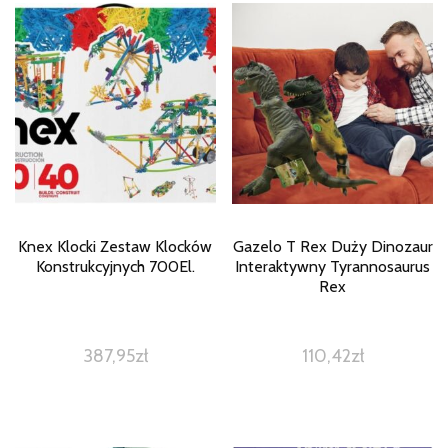
Knex Klocki Zestaw Klocków
Gazelo T Rex Duży Dinozaur
Konstrukcyjnych 700El.
Interaktywny Tyrannosaurus
Rex
387,95
zł
110,42
zł