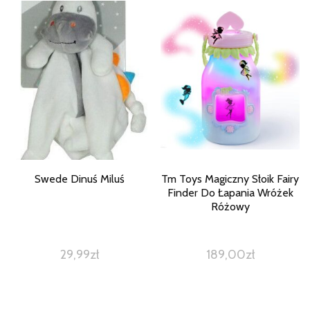
Swede Dinuś Miluś
Tm Toys Magiczny Słoik Fairy
Finder Do Łapania Wróżek
Różowy
29,99
zł
189,00
zł