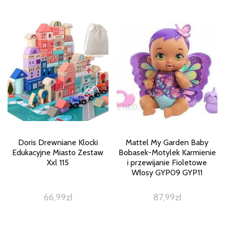
Doris Drewniane Klocki
Mattel My Garden Baby
Edukacyjne Miasto Zestaw
Bobasek-Motylek Karmienie
Xxl 115
i przewijanie Fioletowe
Włosy GYP09 GYP11
66,99
zł
87,99
zł