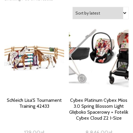
Schleich Lisa’S Tournament
Cybex Platinum Cybex Mios
Training 42433
3.0 Spring Blossom Light
Głęboko Spacerowy + Fotelik
Cybex Cloud Z2 I-Size
129,00
zł
8 846,00
zł