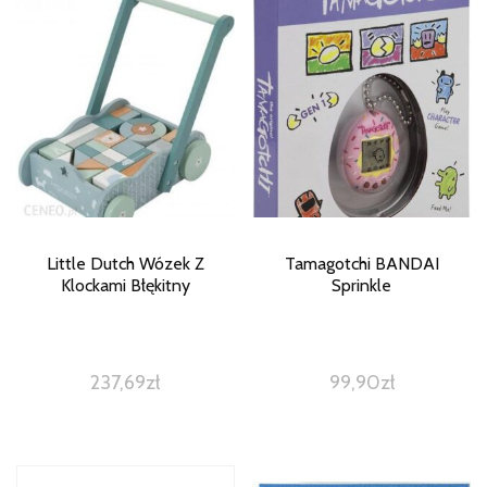
Little Dutch Wózek Z
Tamagotchi BANDAI
Klockami Błękitny
Sprinkle
237,69
zł
99,90
zł