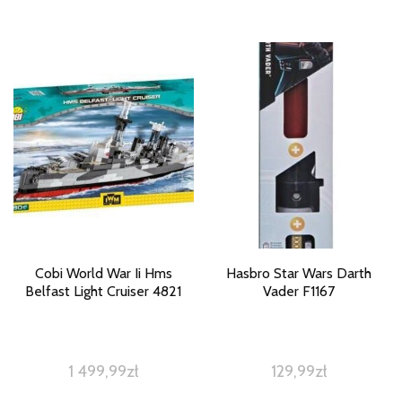
Cobi World War Ii Hms
Hasbro Star Wars Darth
Belfast Light Cruiser 4821
Vader F1167
1 499,99
zł
129,99
zł