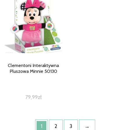
Clementoni Interaktywna
Pluszowa Minnie 50130
79,99
zł
1
2
3
→