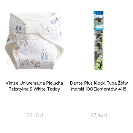
Vimse Uniwersalna Pielucha
Dante Plus Klocki Tuba Żółw
Tekstylna S White Teddy
Morski 100Elementów 4115
133,10
zł
27,36
zł