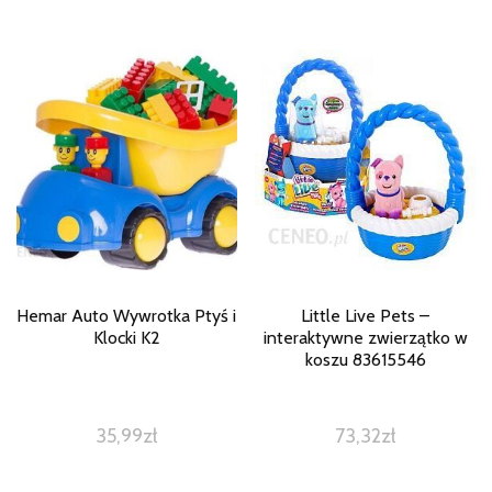
Hemar Auto Wywrotka Ptyś i
Little Live Pets –
Klocki K2
interaktywne zwierzątko w
koszu 83615546
35,99
zł
73,32
zł