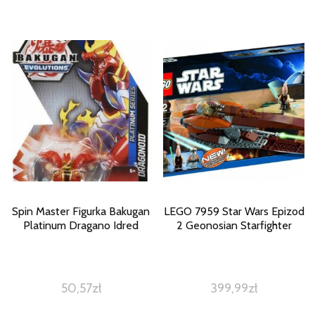
Spin Master Figurka Bakugan
LEGO 7959 Star Wars Epizod
Platinum Dragano Idred
2 Geonosian Starfighter
50,57
zł
399,99
zł