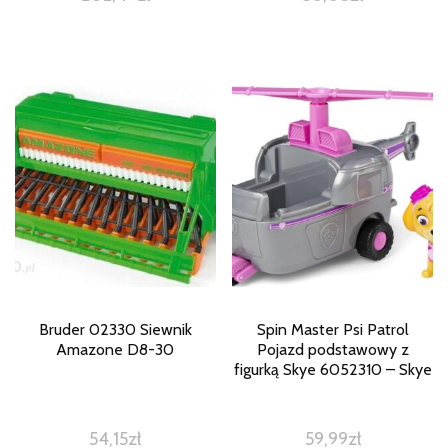
Bruder 02330 Siewnik
Spin Master Psi Patrol
Amazone D8-30
Pojazd podstawowy z
figurką Skye 6052310 – Skye
54,15
zł
59,99
zł