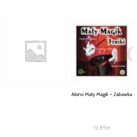
Abino Mały Magik – Zabawka
12,89
zł