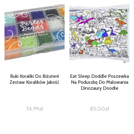
Buki Koraliki Do Biżuterii
Eat Sleep Doddle Poszewka
Zestaw Koralików Jakość
Na Poduszkę Do Malowania
Dinozaury Doodle
74,99
zł
85,00
zł