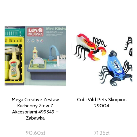
Mega Creative Zestaw
Cobi Vild Pets Skorpion
Kuchenny Zlew Z
29004
Akcesoriami 499349 –
Zabawka
90,60
zł
71,26
zł