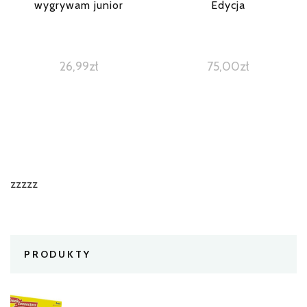
wygrywam junior
Edycja
26,99
zł
75,00
zł
zzzzz
PRODUKTY