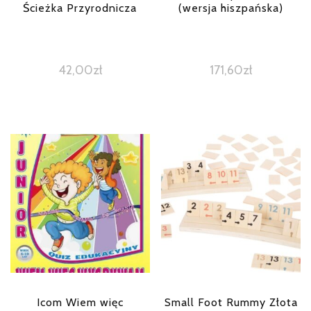
Ścieżka Przyrodnicza
(wersja hiszpańska)
42,00
zł
171,60
zł
Icom Wiem więc
Small Foot Rummy Złota