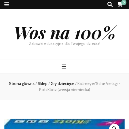
0
Wos na 100%
Zabawki edukacyjne dla Twojego dziecka!
Strona główna
/
Sklep
/
Gry dziecięce
/
Kallmeyer’Sche Verlags-
PotzKlotz (wersja niemiecka)