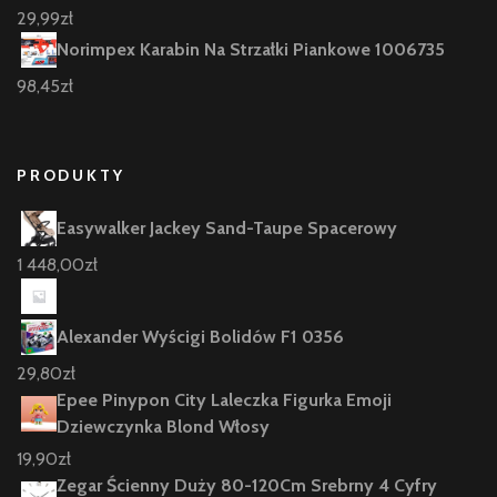
29,99
zł
Norimpex Karabin Na Strzałki Piankowe 1006735
98,45
zł
PRODUKTY
Easywalker Jackey Sand-Taupe Spacerowy
1 448,00
zł
Alexander Wyścigi Bolidów F1 0356
29,80
zł
Epee Pinypon City Laleczka Figurka Emoji
Dziewczynka Blond Włosy
19,90
zł
Zegar Ścienny Duży 80-120Cm Srebrny 4 Cyfry