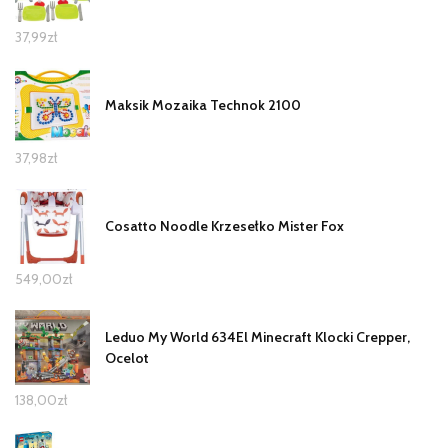
37,99
zł
Maksik Mozaika Technok 2100
37,98
zł
Cosatto Noodle Krzesełko Mister Fox
549,00
zł
Leduo My World 634El Minecraft Klocki Crepper,
Ocelot
138,00
zł