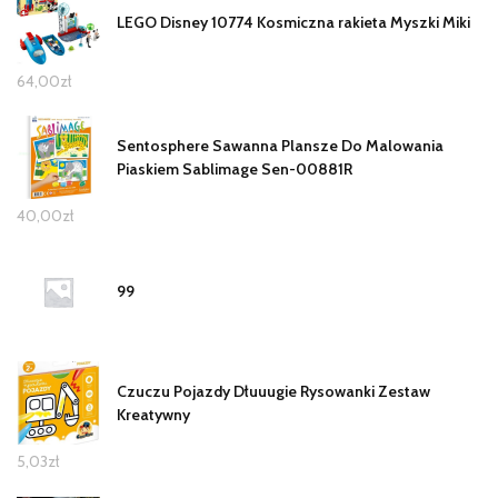
LEGO Disney 10774 Kosmiczna rakieta Myszki Miki
64,00
zł
Sentosphere Sawanna Plansze Do Malowania
Piaskiem Sablimage Sen-00881R
40,00
zł
99
Czuczu Pojazdy Dłuuugie Rysowanki Zestaw
Kreatywny
5,03
zł