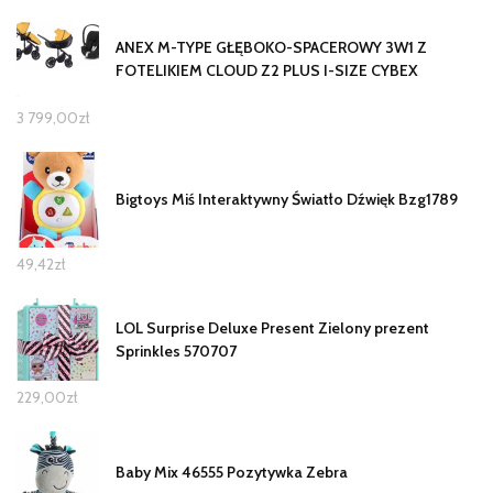
ANEX M-TYPE GŁĘBOKO-SPACEROWY 3W1 Z
FOTELIKIEM CLOUD Z2 PLUS I-SIZE CYBEX
3 799,00
zł
Bigtoys Miś Interaktywny Światło Dźwięk Bzg1789
49,42
zł
LOL Surprise Deluxe Present Zielony prezent
Sprinkles 570707
229,00
zł
Baby Mix 46555 Pozytywka Zebra