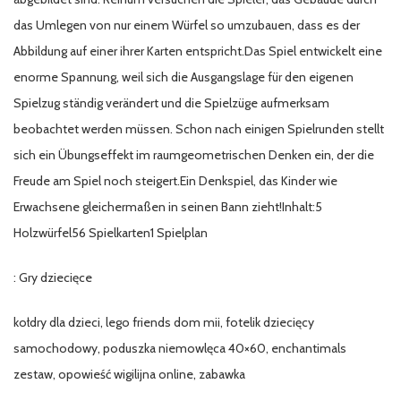
das Umlegen von nur einem Würfel so umzubauen, dass es der
Abbildung auf einer ihrer Karten entspricht.Das Spiel entwickelt eine
enorme Spannung, weil sich die Ausgangslage für den eigenen
Spielzug ständig verändert und die Spielzüge aufmerksam
beobachtet werden müssen. Schon nach einigen Spielrunden stellt
sich ein Übungseffekt im raumgeometrischen Denken ein, der die
Freude am Spiel noch steigert.Ein Denkspiel, das Kinder wie
Erwachsene gleichermaßen in seinen Bann zieht!Inhalt:5
Holzwürfel56 Spielkarten1 Spielplan
: Gry dziecięce
kołdry dla dzieci, lego friends dom mii, fotelik dziecięcy
samochodowy, poduszka niemowlęca 40×60, enchantimals
zestaw, opowieść wigilijna online, zabawka