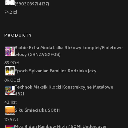
(5903039714137)
74,21
zł
PRODUKTY
Barbie Extra Moda Lalka Różowy komplet/Fioletowe
włosy (GRN27/GXF08)
89,90
zł
Epoch Sylvanian Families Rodzinka Jeży
89,00
zł
Technok Maksik Klocki Konstrukcyjne Metalowe
4821
42,11
zł
Siku Śmieciarka S0811
10,57
zł
Mga Bidon Rainbow High 450Ml Undercover