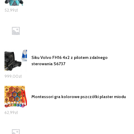
52,99
zł
Siku Volvo FH16 4x2 z pilotem zdalnego
sterowania S6737
999,00
zł
Montessori gra kolorowe pszczółki plaster miodu
62,99
zł