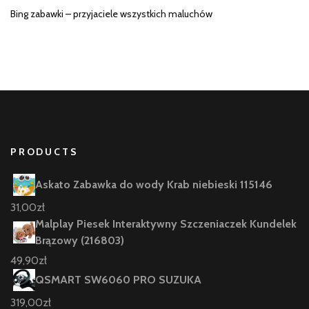
Bing zabawki – przyjaciele wszystkich maluchów
PRODUCTS
Askato Zabawka do wody Krab niebieski 115146
31,00
zł
Malplay Piesek Interaktywny Szczeniaczek Kundelek
Brązowy (216803)
49,90
zł
QSMART SW6060 PRO SUZUKA
319,00
zł