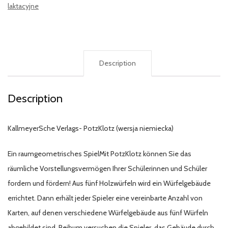
laktacyjne
Description
Description
KallmeyerSche Verlags- PotzKlotz (wersja niemiecka)
Ein raumgeometrisches SpielMit PotzKlotz können Sie das
räumliche Vorstellungsvermögen Ihrer Schülerinnen und Schüler
fordern und fördern! Aus fünf Holzwürfeln wird ein Würfelgebäude
errichtet. Dann erhält jeder Spieler eine vereinbarte Anzahl von
Karten, auf denen verschiedene Würfelgebäude aus fünf Würfeln
abgebildet sind. Reihum versuchen die Spieler, das Gebäude durch