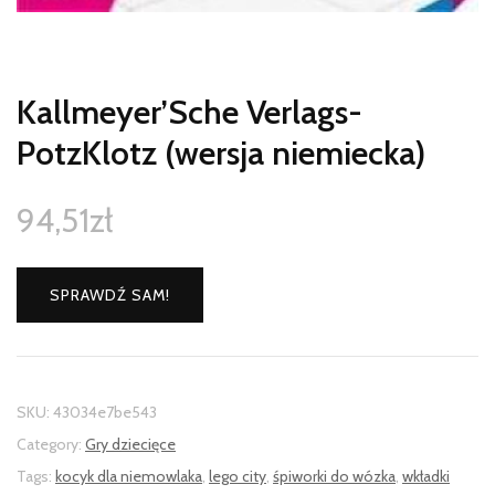
Kallmeyer’Sche Verlags-
PotzKlotz (wersja niemiecka)
94,51
zł
SPRAWDŹ SAM!
SKU:
43034e7be543
Category:
Gry dziecięce
Tags:
kocyk dla niemowlaka
,
lego city
,
śpiworki do wózka
,
wkładki