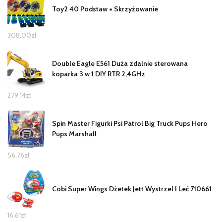
Toy2 40 Podstaw + Skrzyżowanie
308,00
zł
Double Eagle E561 Duża zdalnie sterowana
koparka 3 w 1 DIY RTR 2,4GHz
279,14
zł
Spin Master Figurki Psi Patrol Big Truck Pups Hero
Pups Marshall
56,76
zł
Cobi Super Wings Dżetek Jett Wystrzel I Leć 710661
16,61
zł