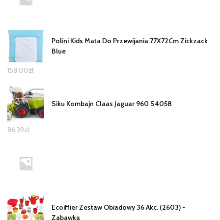
Polini Kids Mata Do Przewijania 77X72Cm Zickzack
Blue
158,00
zł
Siku Kombajn Claas Jaguar 960 S4058
86,39
zł
Ecoiffier Zestaw Obiadowy 36 Akc. (2603) -
Zabawka