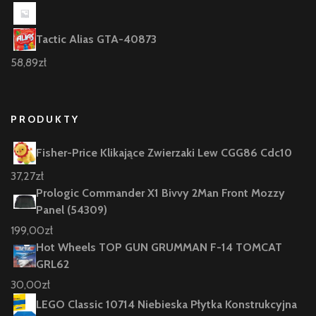
Tactic Alias GTA-40873
58,89
zł
PRODUKTY
Fisher-Price Klikające Zwierzaki Lew CGG86 Cdc10
37,27
zł
Prologic Commander X1 Bivvy 2Man Front Mozzy
Panel (54309)
199,00
zł
Hot Wheels TOP GUN GRUMMAN F-14 TOMCAT
GRL62
30,00
zł
LEGO Classic 10714 Niebieska Płytka Konstrukcyjna