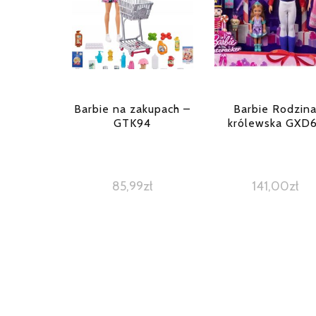
Barbie na zakupach –
Barbie Rodzin
GTK94
królewska GXD6
85,99
zł
141,00
zł