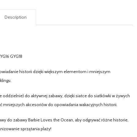
Description
GYG16 GYG18
powiadanie historii dzięki większym elementom i mniejszym
lingu.
wane oddzielnie) do aktywnej zabawy, dzięki siatce do siatkówki w żywych
więć mniejszych akcesoriów do opowiadania wakacyjnych historii.
estawy do zabawy Barbie Loves the Ocean, aby odgrywać różne historie,
anizowanie sprzątania plaży!