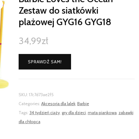
Zestaw do siatkówki
plażowej GYG16 GYG18
34,99
zł
SPRAWDŹ SAM!
SKU:
17c7d73ae2f5
Categories:
Akcesoria dla lalek
,
Barbie
Tags:
34 tydzień ciąży
,
gry dla dzieci
,
mata piankowa
,
zabawki
dla chłopca