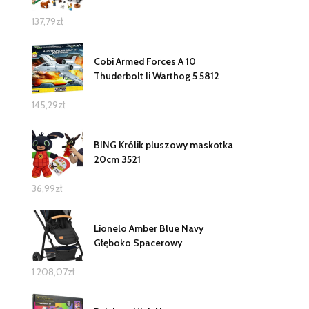
137,79
zł
Cobi Armed Forces A 10
Thuderbolt Ii Warthog 5 5812
145,29
zł
BING Królik pluszowy maskotka
20cm 3521
36,99
zł
Lionelo Amber Blue Navy
Głęboko Spacerowy
1 208,07
zł