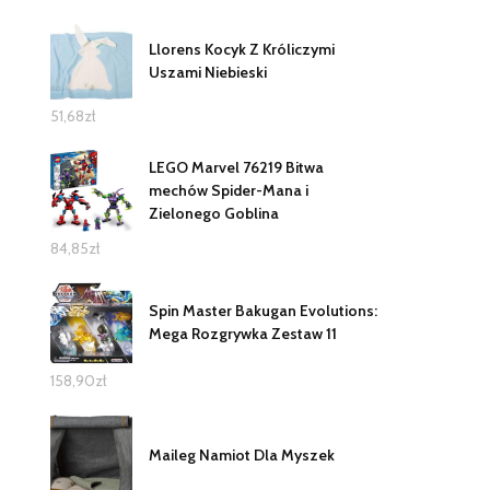
Llorens Kocyk Z Króliczymi
Uszami Niebieski
51,68
zł
LEGO Marvel 76219 Bitwa
mechów Spider-Mana i
Zielonego Goblina
84,85
zł
Spin Master Bakugan Evolutions:
Mega Rozgrywka Zestaw 11
158,90
zł
Maileg Namiot Dla Myszek