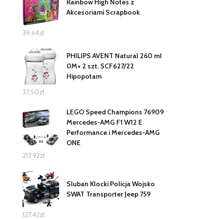
Rainbow High Notes z
Akcesoriami Scrapbook
39,64
zł
PHILIPS AVENT Natural 260 ml
0M+ 2 szt. SCF627/22
Hipopotam
37,50
zł
LEGO Speed Champions 76909
Mercedes-AMG F1 W12 E
Performance i Mercedes-AMG
ONE
217,92
zł
Sluban Klocki Policja Wojsko
SWAT Transporter Jeep 759
127,42
zł