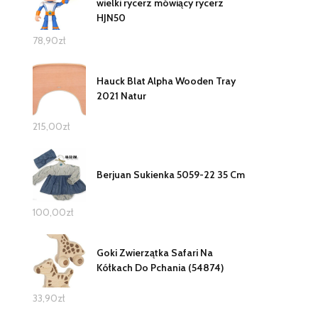
wielki rycerz mówiący rycerz
HJN50
78,90
zł
Hauck Blat Alpha Wooden Tray
2021 Natur
215,00
zł
Berjuan Sukienka 5059-22 35 Cm
100,00
zł
Goki Zwierzątka Safari Na
Kółkach Do Pchania (54874)
33,90
zł