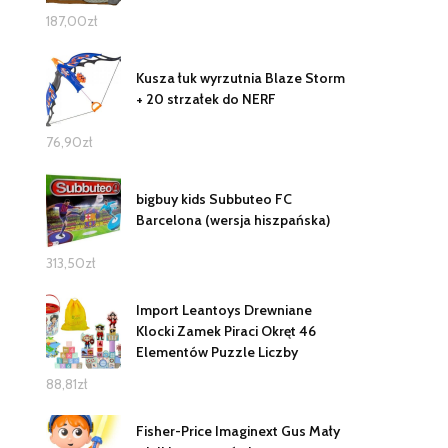
187,00
zł
Kusza łuk wyrzutnia Blaze Storm
+ 20 strzałek do NERF
76,90
zł
bigbuy kids Subbuteo FC
Barcelona (wersja hiszpańska)
313,50
zł
Import Leantoys Drewniane
Klocki Zamek Piraci Okręt 46
Elementów Puzzle Liczby
88,81
zł
Fisher-Price Imaginext Gus Mały