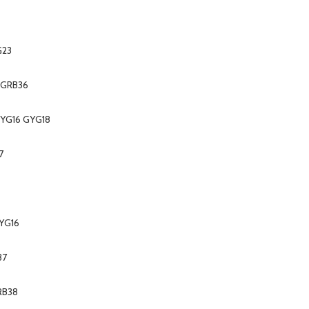
G23
5 GRB36
GYG16 GYG18
7
GYG16
37
RB38