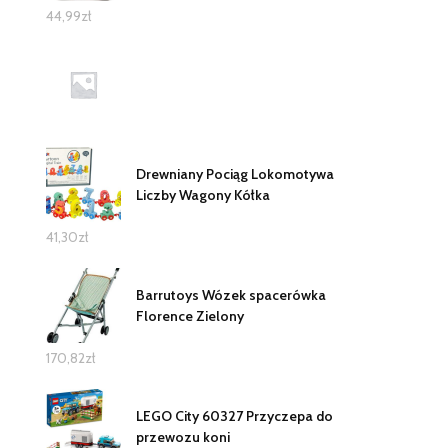
44,99
zł
Drewniany Pociąg Lokomotywa
Liczby Wagony Kółka
41,30
zł
Barrutoys Wózek spacerówka
Florence Zielony
170,82
zł
LEGO City 60327 Przyczepa do
przewozu koni