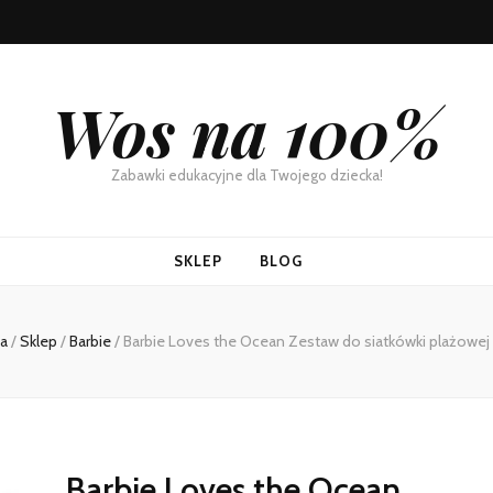
Wos na 100%
Zabawki edukacyjne dla Twojego dziecka!
SKLEP
BLOG
a
/
Sklep
/
Barbie
/
Barbie Loves the Ocean Zestaw do siatkówki plażowe
Barbie Loves the Ocean