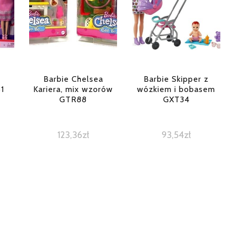
a
Barbie Chelsea
Barbie Skipper z
1
Kariera, mix wzorów
wózkiem i bobasem
GTR88
GXT34
123,36
zł
93,54
zł