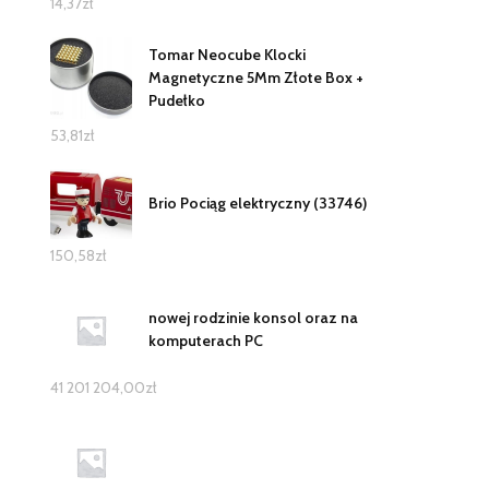
14,37
zł
Tomar Neocube Klocki
Magnetyczne 5Mm Złote Box +
Pudełko
53,81
zł
Brio Pociąg elektryczny (33746)
150,58
zł
nowej rodzinie konsol oraz na
komputerach PC
41 201 204,00
zł