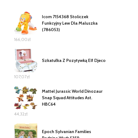
Icom 7154368 Stoliczek
Funkcyjny Lew Dla Maluszka
(786053)
166,00
zł
Szkatułka Z Pozytywką Elf Djeco
107,07
zł
Mattel Jurassic World Dinozaur
Snap Squad Attitudes Ast.
HBC64
44,32
zł
Epoch Sylvanian Families