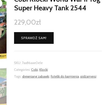
Super Heavy Tank 2544
229,00
zł
SPRAWDŹ SAM!
SKU:
7aa86aae0e1e
Categories:
Cobi
,
Klocki
Tags:
drewniane zabawki
,
fotelik do karmienia
,
pidżamersi