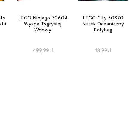
ts
LEGO Ninjago 70604
LEGO City 30370
tii
Wyspa Tygrysiej
Nurek Oceaniczny
Wdowy
Polybag
499,99
zł
18,99
zł