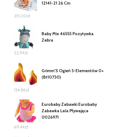
12141-21 26 Cm
215,00
zł
Baby Mix 46555 Pozytywka
Zebra
52,99
zł
Grimm'S Ogień 5-Elementów 0+
(Bt10730)
134,86
zł
Eurobaby Zabawki Eurobaby
Zabawka Lala Pływająca
0026971
69,44
zł