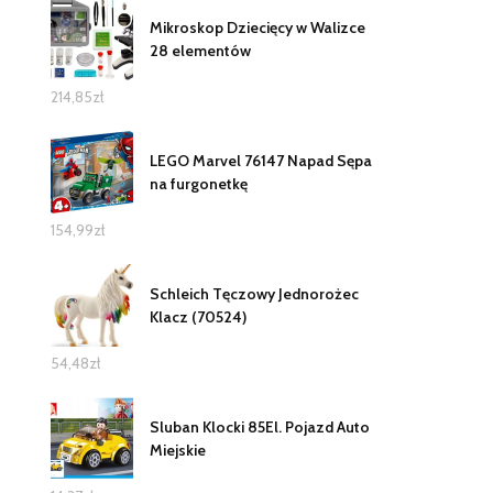
Mikroskop Dziecięcy w Walizce
28 elementów
214,85
zł
LEGO Marvel 76147 Napad Sępa
na furgonetkę
154,99
zł
Schleich Tęczowy Jednorożec
Klacz (70524)
54,48
zł
Sluban Klocki 85El. Pojazd Auto
Miejskie