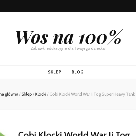
Wos na 100%
Zabawki edukacyjne dla Twojego dziecka!
SKLEP
BLOG
na główna
/
Sklep
/
Klocki
/
Cobi Klocki World War Ii Tog Super Heavy Tank
Cobi Klocki World War Ii Tog