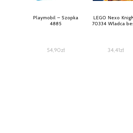
Playmobil – Szopka
LEGO Nexo Knigh
4885
70334 Władca bes
54,90
zł
34,41
zł