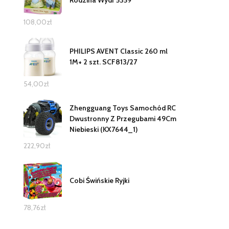
Rodzina Wydr 5359
108,00
zł
PHILIPS AVENT Classic 260 ml
1M+ 2 szt. SCF813/27
54,00
zł
Zhengguang Toys Samochód RC
Dwustronny Z Przegubami 49Cm
Niebieski (KX7644_1)
222,90
zł
Cobi Świńskie Ryjki
78,76
zł