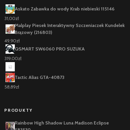
Askato Zabawka do wody Krab niebieski 115146
31,00
zł
Malplay Piesek Interaktywny Szczeniaczek Kundelek
Brązowy (216803)
49,90
zł
QSMART SW6060 PRO SUZUKA
319,00
zł
Tactic Alias GTA-40873
58,89
zł
PRODUKTY
Rainbow High Shadow Luna Madison Eclipse
583530