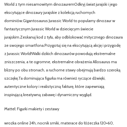
World z tym niesamowitym dinozauremOdkryj świat jurajski i jego
ekscytujące dinozaury jurajskie z kolekcją ruchomych
dominiów.Gigantosaurus Jurassic World to popularny dinozaur w
fantastycznym Jurassic World w dziecięcym świecie
jurajskim.Zeskanuj kod z tyłu, aby odblokować mitycznego dinozaura
ze swojego smartfona.Przygotuj się na ekscytującą akcję i przygodę
z Jurassic World!Walki dzikich dinozaurów powodują ekstremalne
zniszczenia, a te ogromne, ekstremalne obrażenia Allosaurus ma
blizny po obu stronach, a ruchome stawy obejmują bardzo szeroką
szczękę.Ta dominująca figurka ma również ryczące dźwięki,
autentyczne kolory i realistyczną fakturę, które zapewniają
inspirującą kreatywną zabawę i dynamiczny wygląd.
Mattel: Figurki makiety i zestawy
wrozka online 24h, nocnik smiki, materace do łóżeczka 120×60,