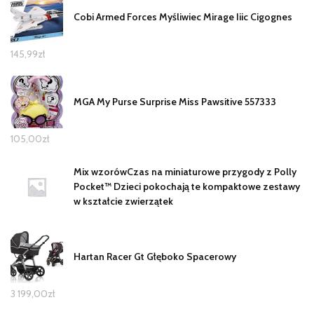
Cobi Armed Forces Myśliwiec Mirage Iiic Cigognes
145,99
zł
MGA My Purse Surprise Miss Pawsitive 557333
105,00
zł
Mix wzorówCzas na miniaturowe przygody z Polly
Pocket™ Dzieci pokochają te kompaktowe zestawy
w kształcie zwierzątek
Hartan Racer Gt Głęboko Spacerowy
3 199,00
zł