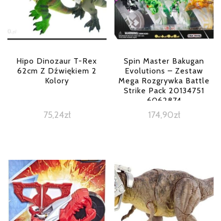
Hipo Dinozaur T-Rex
Spin Master Bakugan
62cm Z Dźwiękiem 2
Evolutions – Zestaw
Kolory
Mega Rozgrywka Battle
Strike Pack 20134751
6062874
75,24
zł
174,90
zł