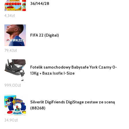
36/144/28
4,34
zł
FIFA 22 (Digital)
79,43
zł
Fotelik samochodowy Babysafe York Czarny 0-
13Kg + Baza Isofix I-Size
999,00
zł
Silverlit DigiFriends DigiStage zestaw ze sceną
(88268)
24,90
zł