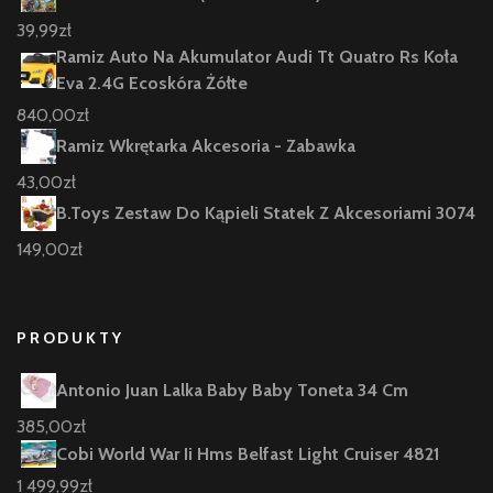
39,99
zł
Ramiz Auto Na Akumulator Audi Tt Quatro Rs Koła
Eva 2.4G Ecoskóra Żółte
840,00
zł
Ramiz Wkrętarka Akcesoria - Zabawka
43,00
zł
B.Toys Zestaw Do Kąpieli Statek Z Akcesoriami 3074
149,00
zł
PRODUKTY
Antonio Juan Lalka Baby Baby Toneta 34 Cm
385,00
zł
Cobi World War Ii Hms Belfast Light Cruiser 4821
1 499,99
zł