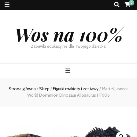
0
Wos na 100%
Zabawki edukacyjne dla Twojego dziecka!
Strona główna
/
Sklep
/
Figurki makiety i zestawy
/
Mattel Jurassic
World Dominion Dinozaur Allosaurus HFK06