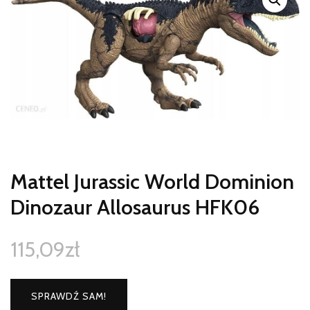
Mattel Jurassic World Dominion
Dinozaur Allosaurus HFK06
115,09
zł
SPRAWDŹ SAM!