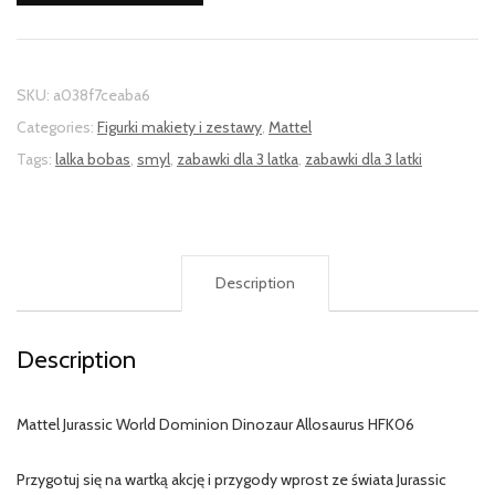
SKU:
a038f7ceaba6
Categories:
Figurki makiety i zestawy
,
Mattel
Tags:
lalka bobas
,
smyl
,
zabawki dla 3 latka
,
zabawki dla 3 latki
Description
Description
Mattel Jurassic World Dominion Dinozaur Allosaurus HFK06
Przygotuj się na wartką akcję i przygody wprost ze świata Jurassic