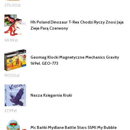
275,00
zł
Hh Poland Dinozaur T-Rex Chodzi Ryczy Znosi Jaja
Zieje Parą Czerwony
99,99
zł
Geomag Klocki Magnetyczne Mechanics Gravity
169el. GEO-773
197,00
zł
Nasza Księgarnia Kruki
27,99
zł
Mc Bańki Mydlane Battle Stars 55Ml My Bubble