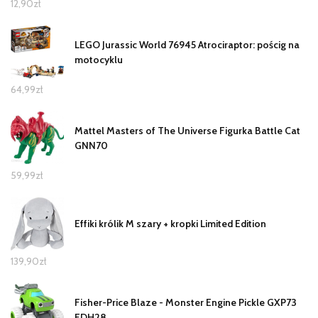
12,90
zł
LEGO Jurassic World 76945 Atrociraptor: pościg na
motocyklu
64,99
zł
Mattel Masters of The Universe Figurka Battle Cat
GNN70
59,99
zł
Effiki królik M szary + kropki Limited Edition
139,90
zł
Fisher-Price Blaze - Monster Engine Pickle GXP73
FDH28