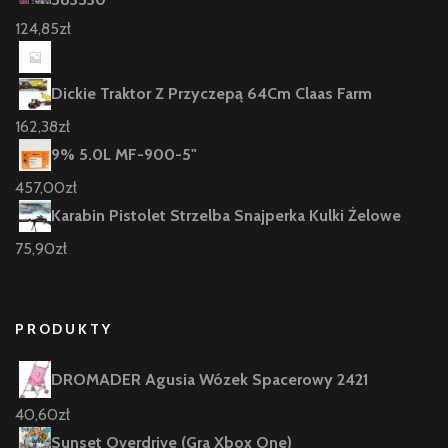
124,85
zł
Dickie Traktor Z Przyczepą 64Cm Claas Farm
162,38
zł
9% 5.0L MF-900-5"
457,00
zł
Karabin Pistolet Strzelba Snajperka Kulki Żelowe
75,90
zł
PRODUKTY
DROMADER Agusia Wózek Spacerowy 2421
40,60
zł
Sunset Overdrive (Gra Xbox One)