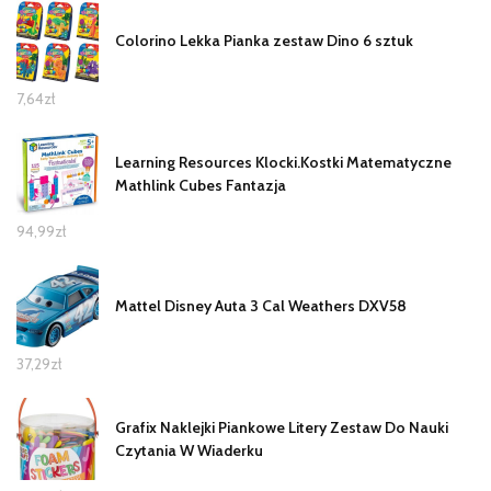
Colorino Lekka Pianka zestaw Dino 6 sztuk
7,64
zł
Learning Resources Klocki.Kostki Matematyczne
Mathlink Cubes Fantazja
94,99
zł
Mattel Disney Auta 3 Cal Weathers DXV58
37,29
zł
Grafix Naklejki Piankowe Litery Zestaw Do Nauki
Czytania W Wiaderku