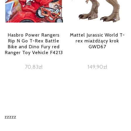
Hasbro Power Rangers
Mattel Jurassic World T-
Rip N Go T-Rex Battle
rex miażdżący krok
Bike and Dino Fury red
GWD67
Ranger Toy Vehicle F4213
70,83
zł
149,90
zł
zzzzz