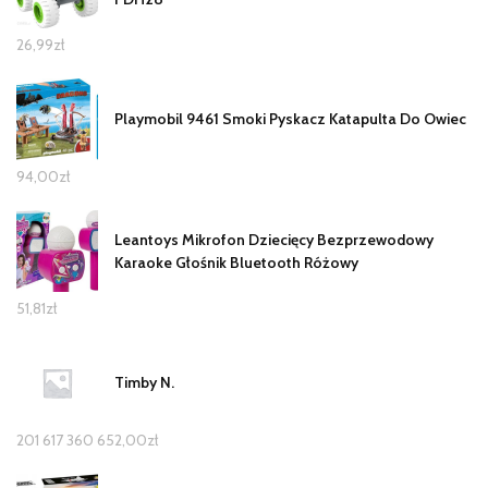
26,99
zł
Playmobil 9461 Smoki Pyskacz Katapulta Do Owiec
94,00
zł
Leantoys Mikrofon Dziecięcy Bezprzewodowy
Karaoke Głośnik Bluetooth Różowy
51,81
zł
Timby N.
201 617 360 652,00
zł