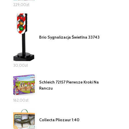
229,00
zł
Brio Sygnalizacja Świetlna 33743
30,00
zł
Schleich 72157 Pierwsze Kroki Na
Ranczu
162,00
zł
Collecta Pliozaur 1:40