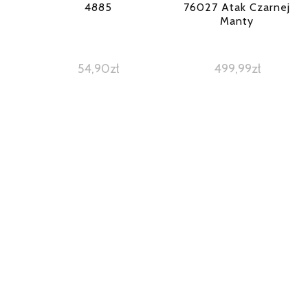
4885
76027 Atak Czarnej
Manty
54,90
zł
499,99
zł