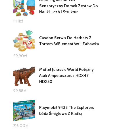
Sensoryczny Domek Zestaw Do
Nauki Liczb I Struktur
111,11
zł
Casdon Serwis Do Herbaty Z
Tortem 36Elementów - Zabawka
59,90
zł
Mattel Jurassic World Potężny
Atak Ampelosaurus HDX47
HDX50
99,88
zł
Playmobil 9433 The Explorers
Łódź Śmigłowa Z Klatką
216,00
zł