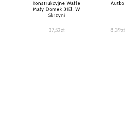
Konstrukcyjne Wafle
Autko
Mały Domek 31El. W
Skrzyni
37,52
zł
8,39
zł