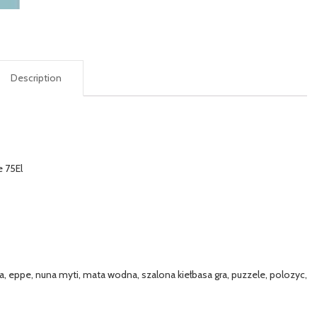
Description
 75El
sa, eppe, nuna myti, mata wodna, szalona kiełbasa gra, puzzele, polozyc,