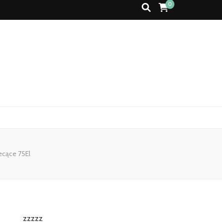
0
ecące 75El
zzzzz