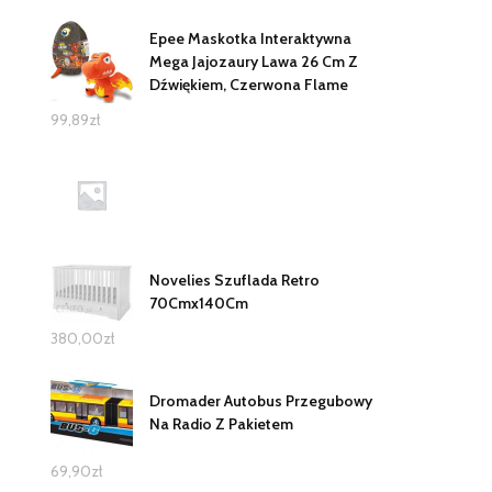
Epee Maskotka Interaktywna
Mega Jajozaury Lawa 26 Cm Z
Dźwiękiem, Czerwona Flame
99,89
zł
Novelies Szuflada Retro
70Cmx140Cm
380,00
zł
Dromader Autobus Przegubowy
Na Radio Z Pakietem
69,90
zł