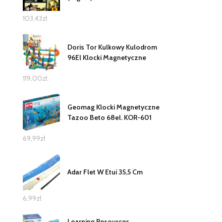
103,43
zł
Doris Tor Kulkowy Kulodrom
96El Klocki Magnetyczne
119,00
zł
Geomag Klocki Magnetyczne
Tazoo Beto 68el. KOR-601
69,99
zł
Adar Flet W Etui 35,5 Cm
6,99
zł
Learning Resources