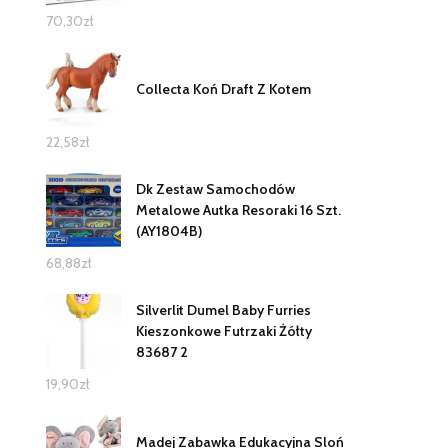
70,30
zł
Collecta Koń Draft Z Kotem
22,58
zł
Dk Zestaw Samochodów
Metalowe Autka Resoraki 16 Szt.
(AY1804B)
68,88
zł
Silverlit Dumel Baby Furries
Kieszonkowe Futrzaki Żółty
83687 2
19,90
zł
Madej Zabawka Edukacyjna Sloń