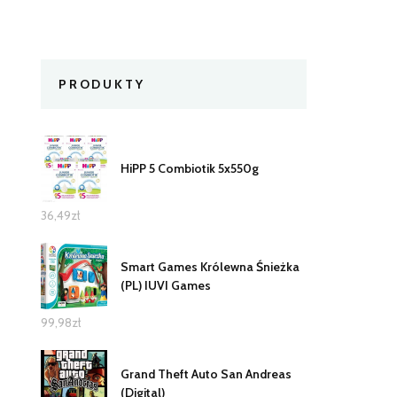
PRODUKTY
HiPP 5 Combiotik 5x550g
36,49
zł
Smart Games Królewna Śnieżka
(PL) IUVI Games
99,98
zł
Grand Theft Auto San Andreas
(Digital)