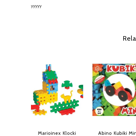
yyyyy
Rela
Marioinex Klocki
Abino Kubiki Mi