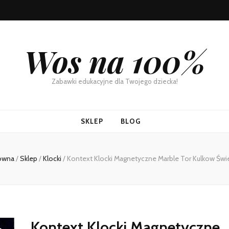
Wos na 100%
Zabawki edukacyjne dla Twojego dziecka!
SKLEP
BLOG
łówna
/
Sklep
/
Klocki
/
Kontext Klocki Magnetyczne Marble Tor Kulkow Świ
Kontext Klocki Magnetyczne