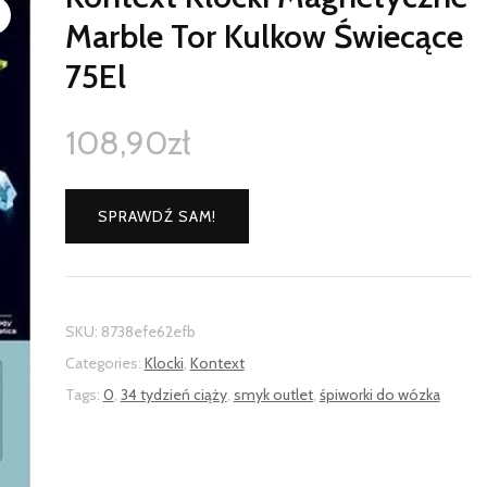
Marble Tor Kulkow Świecące
75El
108,90
zł
SPRAWDŹ SAM!
SKU:
8738efe62efb
Categories:
Klocki
,
Kontext
Tags:
0
,
34 tydzień ciąży
,
smyk outlet
,
śpiworki do wózka