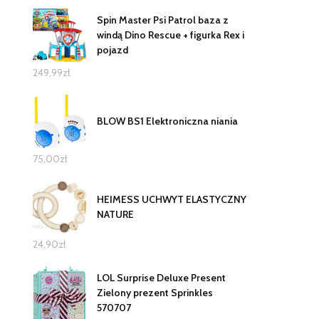
Spin Master Psi Patrol baza z
windą Dino Rescue + figurka Rex i
pojazd
249,99
zł
BLOW BS1 Elektroniczna niania
75,00
zł
HEIMESS UCHWYT ELASTYCZNY
NATURE
24,90
zł
LOL Surprise Deluxe Present
Zielony prezent Sprinkles
570707