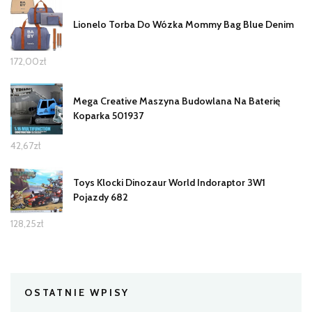
Lionelo Torba Do Wózka Mommy Bag Blue Denim
172,00
zł
Mega Creative Maszyna Budowlana Na Baterię
Koparka 501937
42,67
zł
Toys Klocki Dinozaur World Indoraptor 3W1
Pojazdy 682
128,25
zł
OSTATNIE WPISY