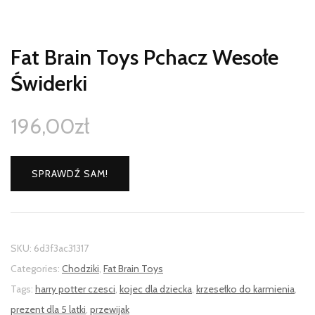
Fat Brain Toys Pchacz Wesołe
Świderki
196,00
zł
SPRAWDŹ SAM!
SKU:
6d3f3ac31317
Categories:
Chodziki
,
Fat Brain Toys
Tags:
harry potter czesci
,
kojec dla dziecka
,
krzesełko do karmienia
,
prezent dla 5 latki
,
przewijak