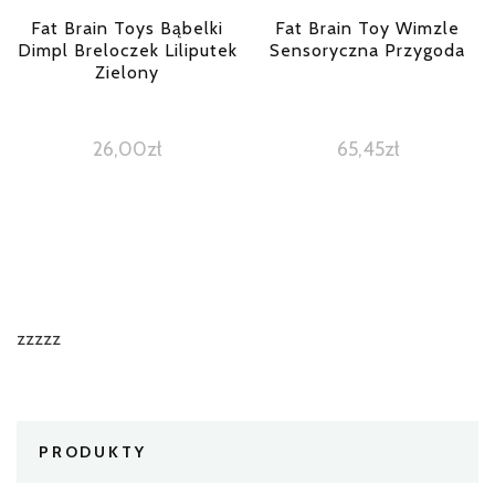
Fat Brain Toys Bąbelki
Fat Brain Toy Wimzle
Dimpl Breloczek Liliputek
Sensoryczna Przygoda
Zielony
26,00
zł
65,45
zł
zzzzz
PRODUKTY