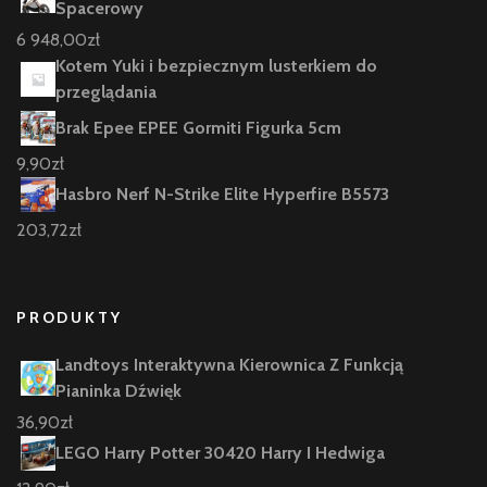
Spacerowy
6 948,00
zł
Kotem Yuki i bezpiecznym lusterkiem do
przeglądania
Brak Epee EPEE Gormiti Figurka 5cm
9,90
zł
Hasbro Nerf N-Strike Elite Hyperfire B5573
203,72
zł
PRODUKTY
Landtoys Interaktywna Kierownica Z Funkcją
Pianinka Dźwięk
36,90
zł
LEGO Harry Potter 30420 Harry I Hedwiga