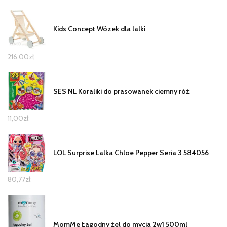
Kids Concept Wózek dla lalki
216,00
zł
SES NL Koraliki do prasowanek ciemny róż
11,00
zł
LOL Surprise Lalka Chloe Pepper Seria 3 584056
80,77
zł
MomMe Łagodny żel do mycia 2w1 500ml