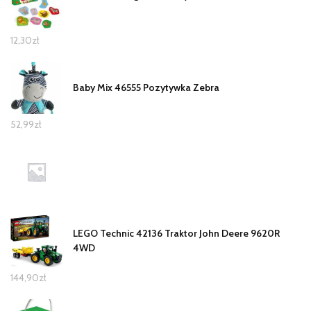
12,30
zł
Baby Mix 46555 Pozytywka Zebra
52,99
zł
LEGO Technic 42136 Traktor John Deere 9620R
4WD
144,90
zł