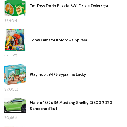
Tm Toys Dodo Puzzle 6W1 Dzikie Zwierzęta
32,90
zł
Tomy Lamaze Kolorowa Spirala
62,56
zł
Playmobil 9476 Sypialnia Lucky
87,00
zł
Maisto 15526 36 Mustang Shelby Gt500 2020
Samochód 1:64
20,66
zł