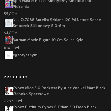
Spin Master Piasek Kinetyczny Kinetic Sand
Piekarnia
55,00
zł
Nuk 747088 Butelka Szklana 120 Ml Nature Sense
Smoczek Silikonowy S 0-6m
64,00
zł
Batman Movie Figure 10 Cm Selina Kyle
104,00
zł
egzotycznymi
PRODUKTY
Cybex Mios 3.0 Rockstar By Alec Voelkel Matt Black
Głęboko Spacerowe
7 297,00
zł
Cybex Platinum Cybex E-Priam 3.0 Deep Black