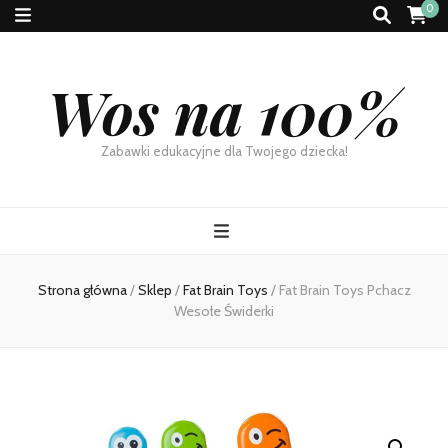
0
Wos na 100%
Zabawki edukacyjne dla Twojego dziecka!
Strona główna
/
Sklep
/
Fat Brain Toys
/
Fat Brain Toys Pchacz
Wesołe Świderki