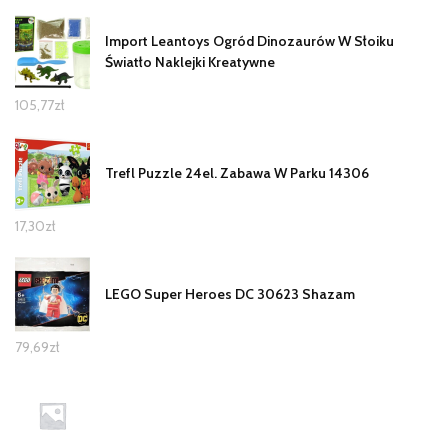
Import Leantoys Ogród Dinozaurów W Słoiku
Światło Naklejki Kreatywne
105,77
zł
Trefl Puzzle 24el. Zabawa W Parku 14306
17,30
zł
LEGO Super Heroes DC 30623 Shazam
79,69
zł