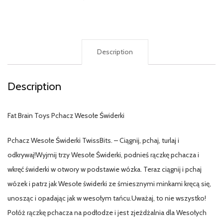
Description
Description
Fat Brain Toys Pchacz Wesołe Świderki
Pchacz Wesołe Świderki TwissBits. – Ciągnij, pchaj, turlaj i
odkrywaj!Wyjmij trzy Wesołe Świderki, podnieś rączkę pchacza i
wkręć świderki w otwory w podstawie wózka. Teraz ciągnij i pchaj
wózek i patrz jak Wesołe świderki ze śmiesznymi minkami kręcą się,
unosząc i opadając jak w wesołym tańcu.Uważaj, to nie wszystko!
Połóż rączkę pchacza na podłodze i jest zjeżdżalnia dla Wesołych