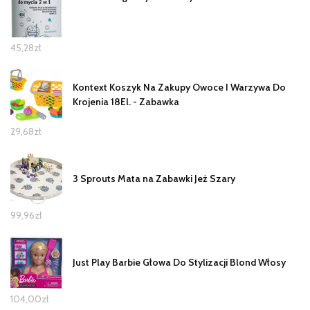
45,28
zł
Kontext Koszyk Na Zakupy Owoce I Warzywa Do
Krojenia 18El. - Zabawka
29,68
zł
3 Sprouts Mata na Zabawki Jeż Szary
99,96
zł
Just Play Barbie Głowa Do Stylizacji Blond Włosy
104,00
zł