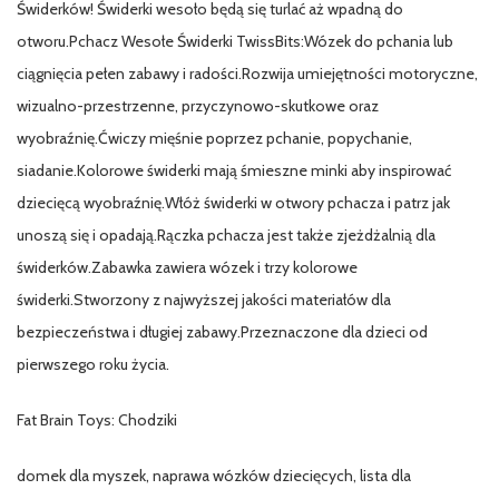
Świderków! Świderki wesoło będą się turlać aż wpadną do
otworu.Pchacz Wesołe Świderki TwissBits:Wózek do pchania lub
ciągnięcia pełen zabawy i radości.Rozwija umiejętności motoryczne,
wizualno-przestrzenne, przyczynowo-skutkowe oraz
wyobraźnię.Ćwiczy mięśnie poprzez pchanie, popychanie,
siadanie.Kolorowe świderki mają śmieszne minki aby inspirować
dziecięcą wyobraźnię.Włóż świderki w otwory pchacza i patrz jak
unoszą się i opadają.Rączka pchacza jest także zjeżdżalnią dla
świderków.Zabawka zawiera wózek i trzy kolorowe
świderki.Stworzony z najwyższej jakości materiałów dla
bezpieczeństwa i długiej zabawy.Przeznaczone dla dzieci od
pierwszego roku życia.
Fat Brain Toys: Chodziki
domek dla myszek, naprawa wózków dziecięcych, lista dla