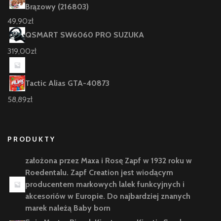
Brązowy (216803)
49,90
zł
QSMART SW6060 PRO SUZUKA
319,00
zł
Tactic Alias GTA-40873
58,89
zł
PRODUKTY
założona przez Maxa i Rosę Zapf w 1932 roku w
Roedentalu. Zapf Creation jest wiodącym
producentem markowych lalek funkcyjnych i
akcesoriów w Europie. Do najbardziej znanych
marek należą Baby born