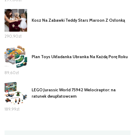
Kosz Na Zabawki Teddy Stars Maroon Z Osłonką
290,90
zł
Plan Toys Układanka Ubranka Na Każdą Porę Roku
89,60
zł
LEGO Jurassic World 75942 Welociraptor: na
ratunek dwupłatowcem
189,99
zł