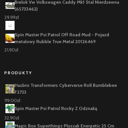
Brelok Vw Volkswagen Caddy Mk1 Stal Nierdzewna
(65733462)
29,99
zł
Spin Master Psi Patrol Off Road Mud - Pojazd
metalowy Rubble True Metal 20126469
21,90
zł
PRODUKTY
Hasbro Transformers Cyberverse Roll Bumblebee
F2733
119,00
zł
Spin Master Psi Patrol Rocky Z Odznaką
32,90
zł
Magic Box Superthings Pluszak Energetic 25 Cm