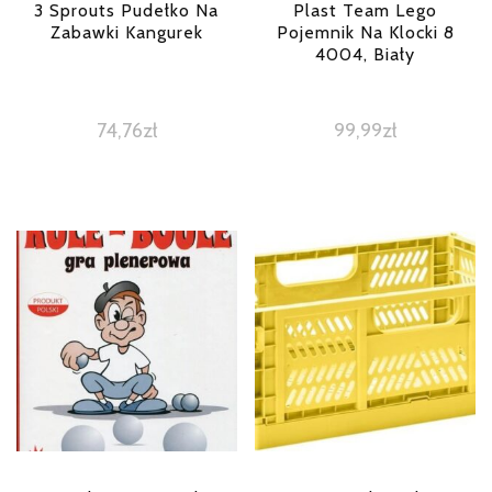
3 Sprouts Pudełko Na
Plast Team Lego
Zabawki Kangurek
Pojemnik Na Klocki 8
4004, Biały
74,76
zł
99,99
zł