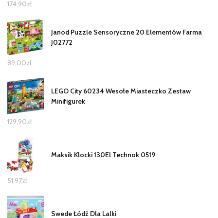
174,90
zł
Janod Puzzle Sensoryczne 20 Elementów Farma
J02772
89,00
zł
LEGO City 60234 Wesołe Miasteczko Zestaw
Minifigurek
129,90
zł
Maksik Klocki 130El Technok 0519
51,97
zł
Swede Łódź Dla Lalki