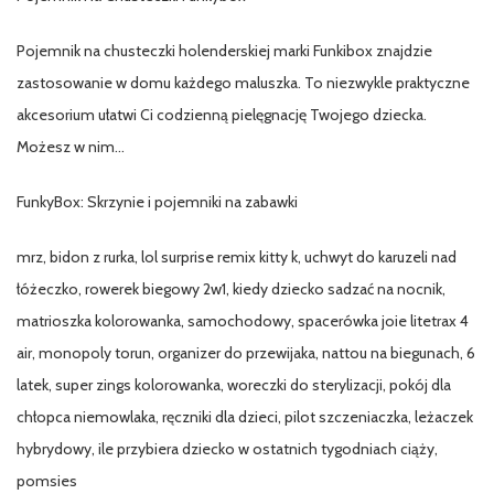
Pojemnik na chusteczki holenderskiej marki Funkibox znajdzie
zastosowanie w domu każdego maluszka. To niezwykle praktyczne
akcesorium ułatwi Ci codzienną pielęgnację Twojego dziecka.
Możesz w nim…
FunkyBox: Skrzynie i pojemniki na zabawki
mrz, bidon z rurka, lol surprise remix kitty k, uchwyt do karuzeli nad
łóżeczko, rowerek biegowy 2w1, kiedy dziecko sadzać na nocnik,
matrioszka kolorowanka, samochodowy, spacerówka joie litetrax 4
air, monopoly torun, organizer do przewijaka, nattou na biegunach, 6
latek, super zings kolorowanka, woreczki do sterylizacji, pokój dla
chłopca niemowlaka, ręczniki dla dzieci, pilot szczeniaczka, leżaczek
hybrydowy, ile przybiera dziecko w ostatnich tygodniach ciąży,
pomsies