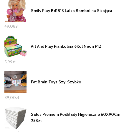
Smily Play Bd1813 Lalka Bambolina Sikająca
49,08
zł
Art And Play Piankolina 6Kol Neon P12
5,99
zł
Fat Brain Toys Szyj Szybko
89,00
zł
Salus Premium Podkłady Higieniczne 60X90Cm
25Szt