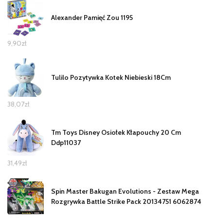
Alexander Pamięć Zou 1195
9,90
zł
Tulilo Pozytywka Kotek Niebieski 18Cm
38,07
zł
Tm Toys Disney Osiołek Kłapouchy 20 Cm
Ddp11037
31,49
zł
Spin Master Bakugan Evolutions - Zestaw Mega
Rozgrywka Battle Strike Pack 20134751 6062874