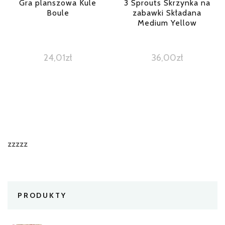
Gra planszowa Kule
3 Sprouts Skrzynka na
Boule
zabawki Składana
Medium Yellow
24,01
zł
36,00
zł
zzzzz
PRODUKTY