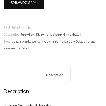
SPRAWDŹ SAM!
SKU:
7b4e5bdfe3c1
Categories:
FunkyBox
,
Skrzynie i pojemniki na zabawki
Tags:
puzzle piankowe
,
tor hot wheels
,
torba do wózka
,
uno gra
,
zabawki psi patrol
Description
Description
Pojemnik Na Chusteczki Funkybox