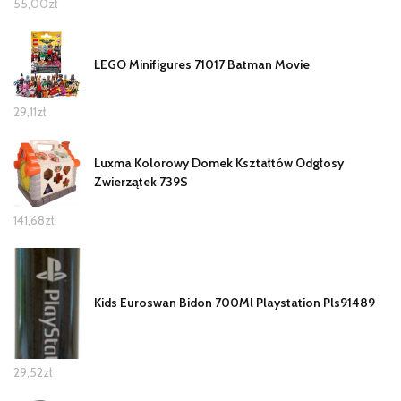
55,00
zł
LEGO Minifigures 71017 Batman Movie
29,11
zł
Luxma Kolorowy Domek Kształtów Odgłosy
Zwierzątek 739S
141,68
zł
Kids Euroswan Bidon 700Ml Playstation Pls91489
29,52
zł