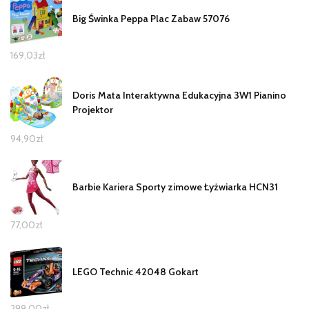
Big Świnka Peppa Plac Zabaw 57076
169,03
zł
Doris Mata Interaktywna Edukacyjna 3W1 Pianino
Projektor
94,90
zł
Barbie Kariera Sporty zimowe Łyżwiarka HCN31
77,00
zł
LEGO Technic 42048 Gokart
299,00
zł