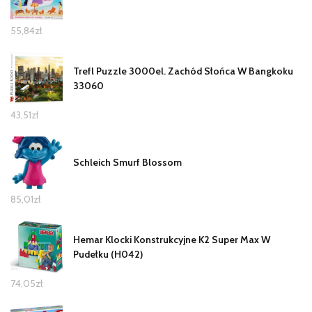
55,84
zł
Trefl Puzzle 3000el. Zachód Słońca W Bangkoku
33060
43,51
zł
Schleich Smurf Blossom
85,01
zł
Hemar Klocki Konstrukcyjne K2 Super Max W
Pudełku (H042)
74,05
zł