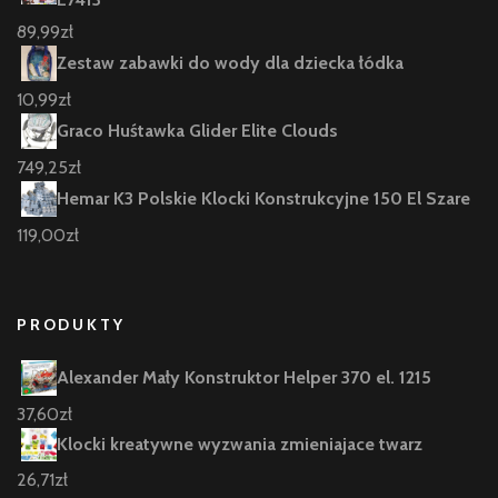
89,99
zł
Zestaw zabawki do wody dla dziecka łódka
10,99
zł
Graco Huśtawka Glider Elite Clouds
749,25
zł
Hemar K3 Polskie Klocki Konstrukcyjne 150 El Szare
119,00
zł
PRODUKTY
Alexander Mały Konstruktor Helper 370 el. 1215
37,60
zł
Klocki kreatywne wyzwania zmieniajace twarz
26,71
zł