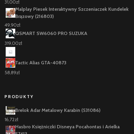
31,00
zł
Malplay Piesek Interaktywny Szczeniaczek Kundelek
Brązowy (216803)
49,90
zł
QSMART SW6060 PRO SUZUKA
319,00
zł
Tactic Alias GTA-40873
58,89
zł
PRODUKTY
Brelok Adar Metalowy Karabin (531086)
16,72
zł
Hasbro Księżniczki Disneya Pocahontas i Arielka
E7413