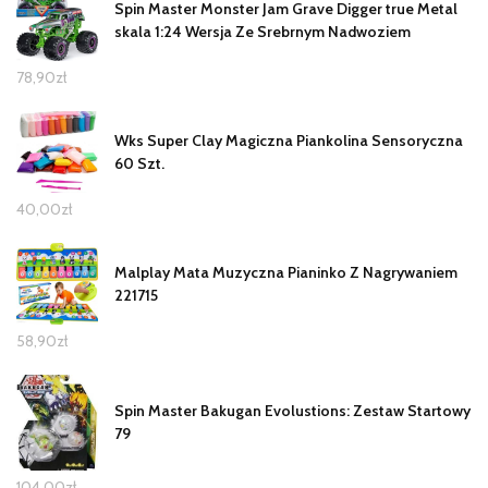
Spin Master Monster Jam Grave Digger true Metal
skala 1:24 Wersja Ze Srebrnym Nadwoziem
78,90
zł
Wks Super Clay Magiczna Piankolina Sensoryczna
60 Szt.
40,00
zł
Malplay Mata Muzyczna Pianinko Z Nagrywaniem
221715
58,90
zł
Spin Master Bakugan Evolustions: Zestaw Startowy
79
104,00
zł