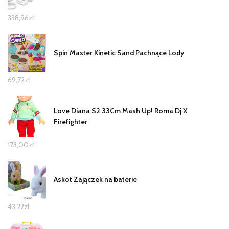
338,96
zł
Spin Master Kinetic Sand Pachnące Lody
69,72
zł
Love Diana S2 33Cm Mash Up! Roma Dj X
Firefighter
173,00
zł
Askot Zajączek na baterie
43,22
zł