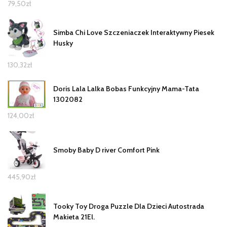
79,50
zł
Simba Chi Love Szczeniaczek Interaktywny Piesek
Husky
130,32
zł
Doris Lala Lalka Bobas Funkcyjny Mama-Tata
1302082
124,00
zł
Smoby Baby D river Comfort Pink
445,90
zł
Tooky Toy Droga Puzzle Dla Dzieci Autostrada
Makieta 21El.