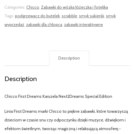
Categories:
Chicco
,
Zabawki do wózka łóżeczka i fotelika
Tags:
podgrzewacz do butelek
,
scrabble
,
smyk sukienki
,
smyk
wyprzedaż
,
zabawki dla chłopca
,
zabawki interaktywne
Description
Description
Chicco First Dreams Karuzela Next2Dreams Special Edition
Linia First Dreams marki Chicco to piękne zabawki, które towarzyszą
dzieciom w czasie snu czy odpoczynku dzięki muzyce, dźwiękom i
efektom świetlnym, tworząc magiczną i relaksującą atmosferę.-