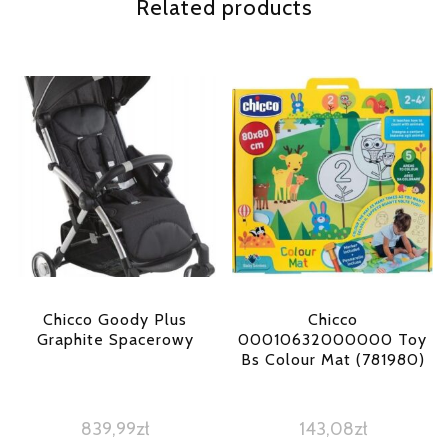
Related products
Chicco Goody Plus
Chicco
Graphite Spacerowy
00010632000000 Toy
Bs Colour Mat (781980)
839,99
zł
143,08
zł