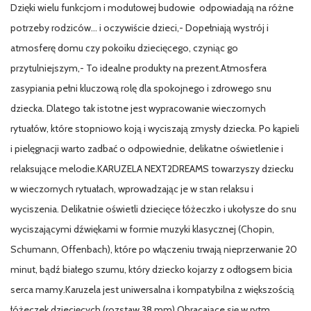
Dzięki wielu funkcjom i modułowej budowie odpowiadają na różne
potrzeby rodziców… i oczywiście dzieci,- Dopełniają wystrój i
atmosferę domu czy pokoiku dziecięcego, czyniąc go
przytulniejszym,- To idealne produkty na prezent.Atmosfera
zasypiania pełni kluczową rolę dla spokojnego i zdrowego snu
dziecka. Dlatego tak istotne jest wypracowanie wieczornych
rytuałów, które stopniowo koją i wyciszają zmysły dziecka. Po kąpieli
i pielęgnacji warto zadbać o odpowiednie, delikatne oświetlenie i
relaksujące melodie.KARUZELA NEXT2DREAMS towarzyszy dziecku
w wieczornych rytuałach, wprowadzając je w stan relaksu i
wyciszenia. Delikatnie oświetli dziecięce łóżeczko i ukołysze do snu
wyciszającymi dźwiękami w formie muzyki klasycznej (Chopin,
Schumann, Offenbach), które po włączeniu trwają nieprzerwanie 20
minut, bądź białego szumu, który dziecko kojarzy z odłogsem bicia
serca mamy.Karuzela jest uniwersalna i kompatybilna z większością
łóżeczek dziecięcych (rozstaw 38 mm).Obracające się w rytm