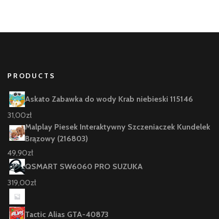
PRODUCTS
Askato Zabawka do wody Krab niebieski 115146
31,00
zł
Malplay Piesek Interaktywny Szczeniaczek Kundelek
Brązowy (216803)
49,90
zł
QSMART SW6060 PRO SUZUKA
319,00
zł
Tactic Alias GTA-40873