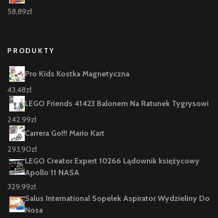
58,89
zł
PRODUKTY
Pro Kids Kostka Magnetyczna
43,48
zł
LEGO Friends 41423 Balonem Na Ratunek Tygrysowi
242,99
zł
Carrera Go!!! Mario Kart
293,90
zł
LEGO Creator Expert 10266 Lądownik księżycowy
Apollo 11 NASA
329,99
zł
Salus International Sopelek Aspirator Wydzieliny Do
Nosa