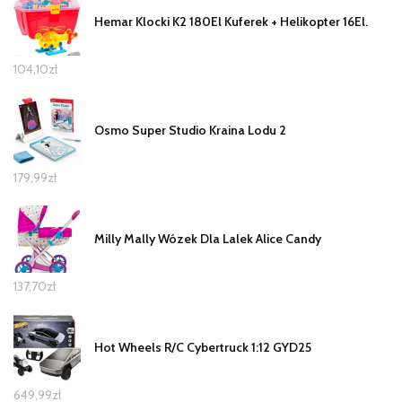
Hemar Klocki K2 180El Kuferek + Helikopter 16El.
104,10
zł
Osmo Super Studio Kraina Lodu 2
179,99
zł
Milly Mally Wózek Dla Lalek Alice Candy
137,70
zł
Hot Wheels R/C Cybertruck 1:12 GYD25
649,99
zł