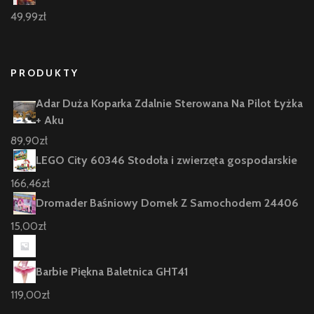
49,99
zł
PRODUKTY
Adar Duża Koparka Zdalnie Sterowana Na Pilot Łyżka
+ Aku
89,90
zł
LEGO City 60346 Stodoła i zwierzęta gospodarskie
166,46
zł
Dromader Baśniowy Domek Z Samochodem 24406
15,00
zł
Barbie Piękna Baletnica GHT41
119,00
zł