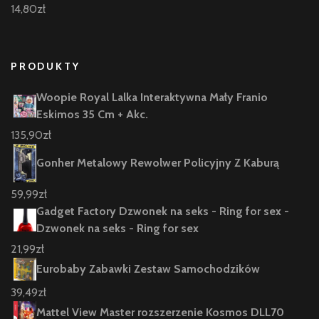
14,80
zł
PRODUKTY
Woopie Royal Lalka Interaktywna Mały Franio
Eskimos 35 Cm + Akc.
135,90
zł
Gonher Metalowy Rewolwer Policyjny Z Kaburą
59,99
zł
Gadget Factory Dzwonek na seks - Ring for sex -
Dzwonek na seks - Ring for sex
21,99
zł
Eurobaby Zabawki Zestaw Samochodzików
39,49
zł
Mattel View Master rozszerzenie Kosmos DLL70