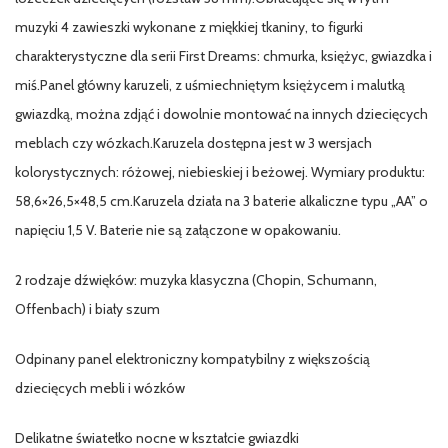
muzyki 4 zawieszki wykonane z miękkiej tkaniny, to figurki
charakterystyczne dla serii First Dreams: chmurka, księżyc, gwiazdka i
miś.Panel główny karuzeli, z uśmiechniętym księżycem i malutką
gwiazdką, można zdjąć i dowolnie montować na innych dziecięcych
meblach czy wózkach.Karuzela dostępna jest w 3 wersjach
kolorystycznych: różowej, niebieskiej i beżowej. Wymiary produktu:
58,6×26,5×48,5 cm.Karuzela działa na 3 baterie alkaliczne typu „AA” o
napięciu 1,5 V. Baterie nie są załączone w opakowaniu.
2 rodzaje dźwięków: muzyka klasyczna (Chopin, Schumann,
Offenbach) i biały szum
Odpinany panel elektroniczny kompatybilny z większością
dziecięcych mebli i wózków
Delikatne światełko nocne w kształcie gwiazdki