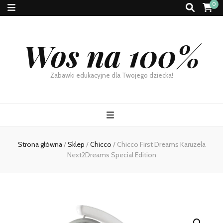
0
Wos na 100%
Zabawki edukacyjne dla Twojego dziecka!
Strona główna
/
Sklep
/
Chicco
/
Chicco First Dreams Karuzela
Next2Dreams Special Edition