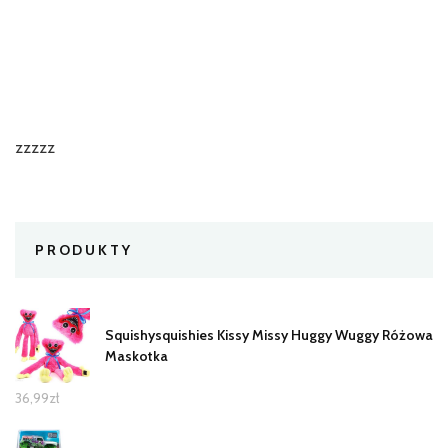
zzzzz
PRODUKTY
Squishysquishies Kissy Missy Huggy Wuggy Różowa
Maskotka
36,99
zł