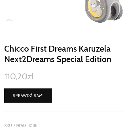
Chicco First Dreams Karuzela
Next2Dreams Special Edition
110,20
zł
SPRAWDŹ SAM!
SKU:
398763d101fb