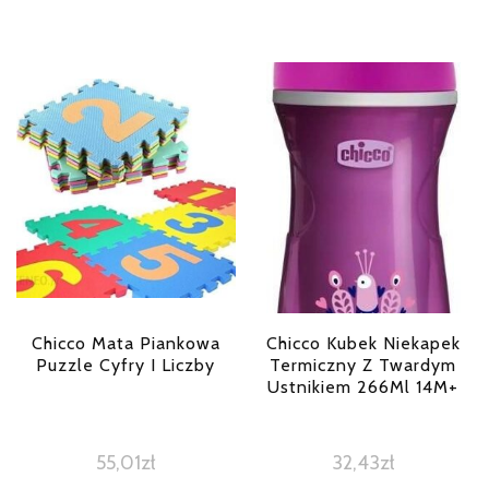
Chicco Mata Piankowa
Chicco Kubek Niekapek
Puzzle Cyfry I Liczby
Termiczny Z Twardym
Ustnikiem 266Ml 14M+
55,01
zł
32,43
zł