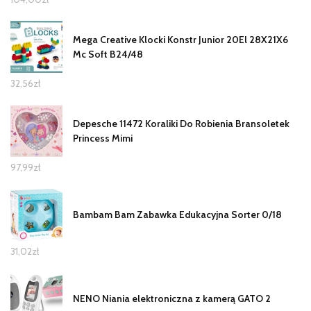
Mega Creative Klocki Konstr Junior 20El 28X21X6
Mc Soft B24/48
32,56
zł
Depesche 11472 Koraliki Do Robienia Bransoletek
Princess Mimi
97,99
zł
Bambam Bam Zabawka Edukacyjna Sorter 0/18
31,02
zł
NENO Niania elektroniczna z kamerą GATO 2