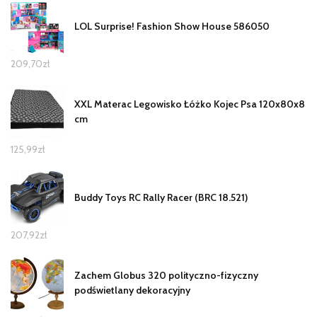
LOL Surprise! Fashion Show House 586050
209,70
zł
XXL Materac Legowisko Łóżko Kojec Psa 120x80x8
cm
125,99
zł
Buddy Toys RC Rally Racer (BRC 18.521)
207,92
zł
Zachem Globus 320 polityczno-fizyczny
podświetlany dekoracyjny