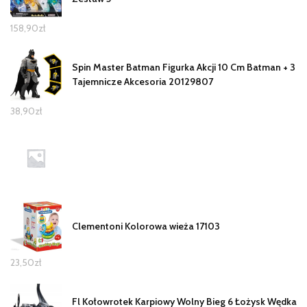
158,90
zł
Spin Master Batman Figurka Akcji 10 Cm Batman + 3
Tajemnicze Akcesoria 20129807
38,90
zł
Clementoni Kolorowa wieża 17103
23,50
zł
Fl Kołowrotek Karpiowy Wolny Bieg 6 Łożysk Wędka