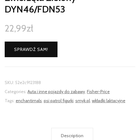
DYN46/FDN53
22,99
zł
SPRAWDŹ SAM!
SKU:
52e2c9123188
Categories:
Auta i inne pojazdy do zabawy
,
Fisher-Price
Tags:
enchantimals
,
psi patrol figurki
,
smyk.pl
,
wkładki laktacyjne
Description