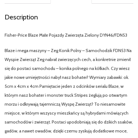
Description
Fisher-Price Blaze Małe Pojazdy Zwierzęta Zielony DYN46/FDN53
Blaze i mega maszyny – Zeg Konik Polny – Samochodzik FDN53 Na
Wyspie Zwierząt Zeg nabrał zwierzęcych cech, a konkretnie zmienił
się do postaci samochodu – konika polnego na kółkach. Czy wiesz
jakie nowe umiejętności nabył nasz bohater? Wymiary zabawki: ok.
5cm x 4cm x 4cm Pamiętacie jeden z odcinków serialu Blaze, w
którym nasz bohater i monster truck Stripes żeglują po otwartym
morzu i odkrywają tajemniczą Wyspę Zwierząt? To niesamowite
miejsce, w którym wszyscy mieszkańcy są hybrydami mówiących
samochodów i zwierząt. Postaci upodobniają się do dzikich ssaków,
gadów, a nawet owadów, dzięki czemu zyskują dodatkowe moce,