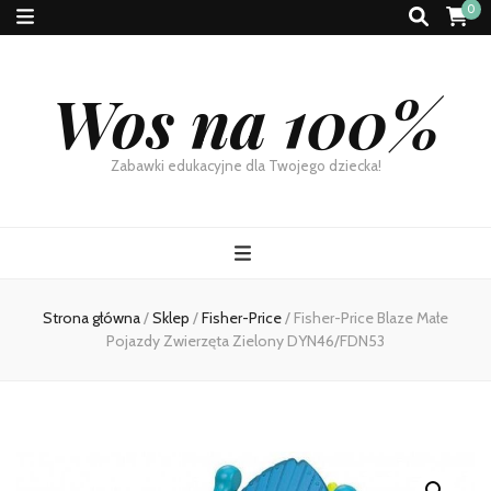
0
Wos na 100%
Zabawki edukacyjne dla Twojego dziecka!
Strona główna
/
Sklep
/
Fisher-Price
/
Fisher-Price Blaze Małe
Pojazdy Zwierzęta Zielony DYN46/FDN53