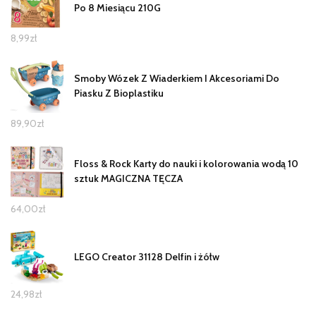
Po 8 Miesiącu 210G
8,99
zł
Smoby Wózek Z Wiaderkiem I Akcesoriami Do
Piasku Z Bioplastiku
89,90
zł
Floss & Rock Karty do nauki i kolorowania wodą 10
sztuk MAGICZNA TĘCZA
64,00
zł
LEGO Creator 31128 Delfin i żółw
24,98
zł