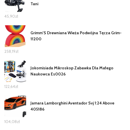
Tani
45,90
zł
Grimm'S Drewniana Wieża Podwójna Tęcza Grim-
11200
258,19
zł
Jokomisiada Mikroskop Zabawka Dla Małego
Naukowca Es0026
122,64
zł
Jamara Lamborghini Aventador Svj 1:24 Above
405186
104,08
zł