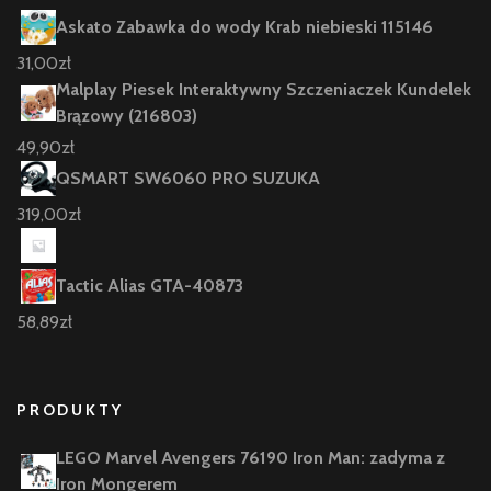
Askato Zabawka do wody Krab niebieski 115146
31,00
zł
Malplay Piesek Interaktywny Szczeniaczek Kundelek
Brązowy (216803)
49,90
zł
QSMART SW6060 PRO SUZUKA
319,00
zł
Tactic Alias GTA-40873
58,89
zł
PRODUKTY
LEGO Marvel Avengers 76190 Iron Man: zadyma z
Iron Mongerem