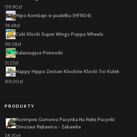
139,90
zł
Hipo Kombajn w pudełku (HFR04)
78,48
zł
Coki Klocki Super Wings Poppa Wheels
119,08
zł
Balansujące Potworki
31,23
zł
Happy Hippo Zestaw Klocków Klocki Tor Kulek
169,00
zł
PRODUKTY
Norimpex Gumowa Pacynka Na Rękę Pacynki
Dinozaur Rękawica - Zabawka
28,70
zł