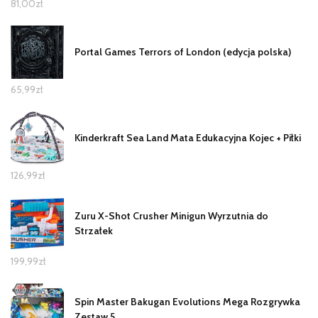
81,00
zł
Portal Games Terrors of London (edycja polska)
65,99
zł
Kinderkraft Sea Land Mata Edukacyjna Kojec + Piłki
126,99
zł
Zuru X-Shot Crusher Minigun Wyrzutnia do
Strzałek
199,99
zł
Spin Master Bakugan Evolutions Mega Rozgrywka
Zestaw 5