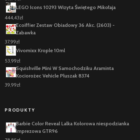
LEGO Icons 10293 Wizyta Świętego Mikołaja
444,43
zł
Ecoiffier Zestaw Obiadowy 36 Akc. (2603) -
Zabawka
37,99
zł
Vivomixx Krople 10ml
53,99
zł
Squishville Mini W Samochodziku Araminta
Kociorożec Vehicle Pluszak 8374
39,99
zł
PRODUKTY
Barbie Color Reveal Lalka Kolorowa niespodzianka
Imprezowa GTR96