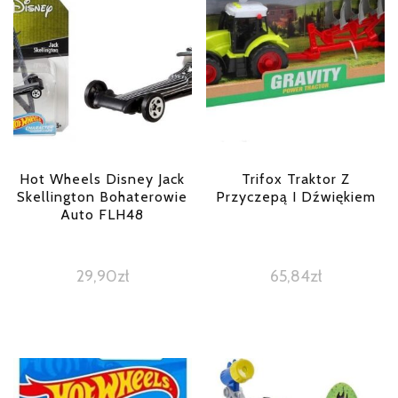
Hot Wheels Disney Jack
Trifox Traktor Z
Skellington Bohaterowie
Przyczepą I Dźwiękiem
Auto FLH48
29,90
zł
65,84
zł