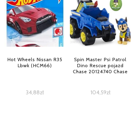
Hot Wheels Nissan R35
Spin Master Psi Patrol
Lbwk (HCM66)
Dino Rescue pojazd
Chase 20124740 Chase
34,88
zł
104,59
zł