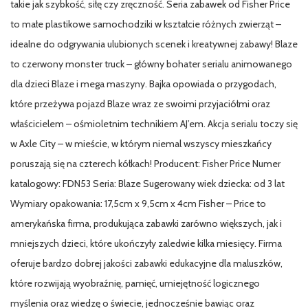
takie jak szybkość, siłę czy zręczność. Seria zabawek od Fisher Price
to małe plastikowe samochodziki w kształcie różnych zwierząt –
idealne do odgrywania ulubionych scenek i kreatywnej zabawy! Blaze
to czerwony monster truck – główny bohater serialu animowanego
dla dzieci Blaze i mega maszyny. Bajka opowiada o przygodach,
które przeżywa pojazd Blaze wraz ze swoimi przyjaciółmi oraz
właścicielem – ośmioletnim technikiem AJ’em. Akcja serialu toczy się
w Axle City – w mieście, w którym niemal wszyscy mieszkańcy
poruszają się na czterech kółkach! Producent: Fisher Price Numer
katalogowy: FDN53 Seria: Blaze Sugerowany wiek dziecka: od 3 lat
Wymiary opakowania: 17,5cm x 9,5cm x 4cm Fisher – Price to
amerykańska firma, produkująca zabawki zarówno większych, jak i
mniejszych dzieci, które ukończyły zaledwie kilka miesięcy. Firma
oferuje bardzo dobrej jakości zabawki edukacyjne dla maluszków,
które rozwijają wyobraźnię, pamięć, umiejętność logicznego
myślenia oraz wiedzę o świecie, jednocześnie bawiąc oraz