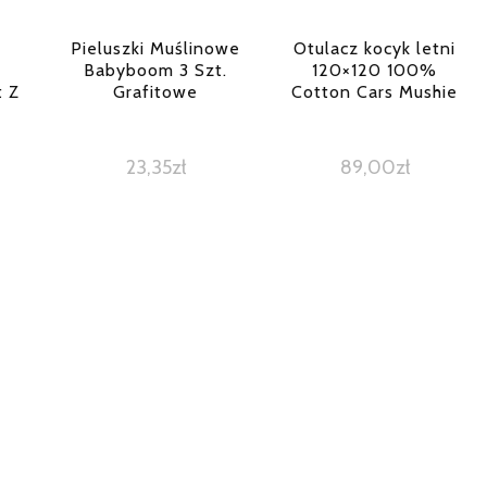
Pieluszki Muślinowe
Otulacz kocyk letni
Babyboom 3 Szt.
120×120 100%
t Z
Grafitowe
Cotton Cars Mushie
23,35
zł
89,00
zł