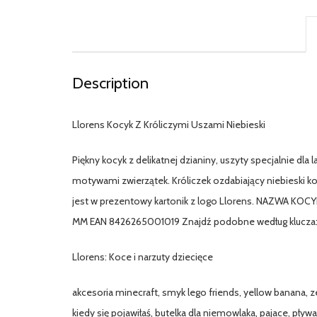
Description
Llorens Kocyk Z Króliczymi Uszami Niebieski
Piękny kocyk z delikatnej dzianiny, uszyty specjalnie dla 
motywami zwierzątek. Króliczek ozdabiający niebieski k
jest w prezentowy kartonik z logo Llorens. NAZWA KO
MM EAN 8426265001019 Znajdź podobne według klucza
Llorens: Koce i narzuty dziecięce
akcesoria minecraft, smyk lego friends, yellow banana, z
kiedy się pojawiłaś, butelka dla niemowlaka, pajace, pływa