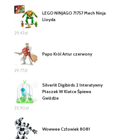
LEGO NINJAGO 71757 Mech Ninja
Lloyda
29,43
zł
Papo Król Artur czerwony
29,77
zł
Silverlit Digibirds 2 Interatywny
Ptaszek W Klatce Śpiewa
Gwiżdże
25,90
zł
Wowwee Człowiek 8081