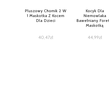
Pluszowy Chomik 2 W
Kocyk Dla
1 Maskotka Z Kocem
Niemowlaka
Dla Dzieci
Bawełniany Fore
Maskotką
40,47
zł
44,99
zł