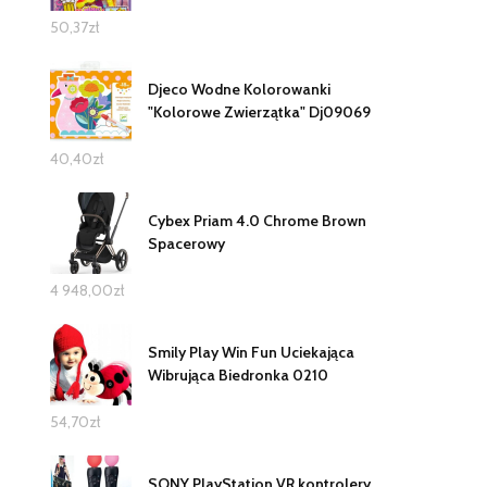
50,37
zł
Djeco Wodne Kolorowanki
"Kolorowe Zwierzątka" Dj09069
40,40
zł
Cybex Priam 4.0 Chrome Brown
Spacerowy
4 948,00
zł
Smily Play Win Fun Uciekająca
Wibrująca Biedronka 0210
54,70
zł
SONY PlayStation VR kontrolery