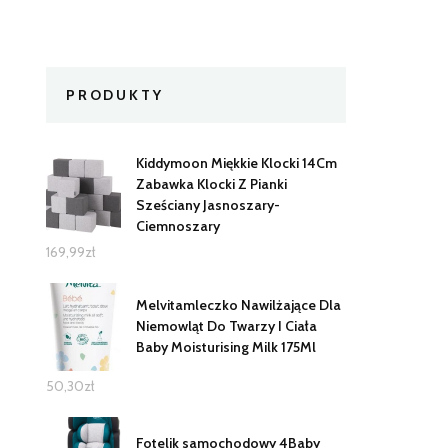
PRODUKTY
Kiddymoon Miękkie Klocki 14Cm
Zabawka Klocki Z Pianki
Sześciany Jasnoszary-
Ciemnoszary
169,99
zł
Melvitamleczko Nawilżające Dla
Niemowląt Do Twarzy I Ciała
Baby Moisturising Milk 175Ml
50,30
zł
Fotelik samochodowy 4Baby