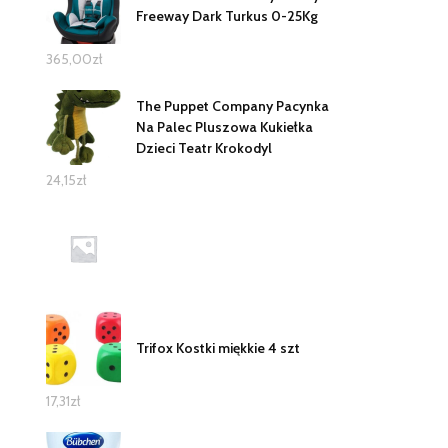
Freeway Dark Turkus 0-25Kg
365,00
zł
The Puppet Company Pacynka
Na Palec Pluszowa Kukiełka
Dzieci Teatr Krokodyl
24,15
zł
Trifox Kostki miękkie 4 szt
17,31
zł