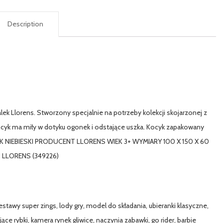
Description
lalek Llorens. Stworzony specjalnie na potrzeby kolekcji skojarzonej z
ocyk ma miły w dotyku ogonek i odstające uszka. Kocyk zapakowany
CYK NIEBIESKI PRODUCENT LLORENS WIEK 3+ WYMIARY 100 X 150 X 60
: LLORENS (349226)
estawy super zings, lody gry, model do składania, ubieranki klasyczne,
jące rybki, kamera rynek gliwice, naczynia zabawki, go rider, barbie