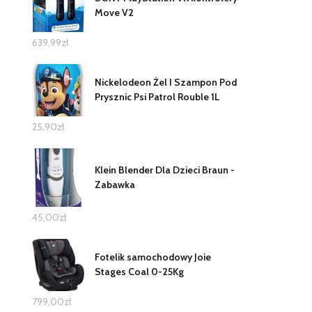
Move V2
639,99
zł
Nickelodeon Żel I Szampon Pod
Prysznic Psi Patrol Rouble 1L
25,90
zł
Klein Blender Dla Dzieci Braun -
Zabawka
45,00
zł
Fotelik samochodowy Joie
Stages Coal 0-25Kg
799,00
zł