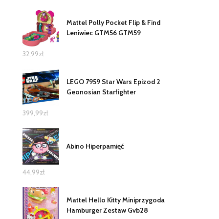
Mattel Polly Pocket Flip & Find
Leniwiec GTM56 GTM59
32,99
zł
LEGO 7959 Star Wars Epizod 2
Geonosian Starfighter
399,99
zł
Abino Hiperpamięć
44,99
zł
Mattel Hello Kitty Miniprzygoda
Hamburger Zestaw Gvb28