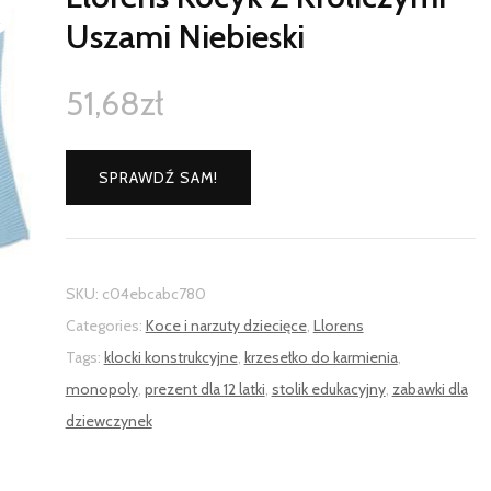
Uszami Niebieski
51,68
zł
SPRAWDŹ SAM!
SKU:
c04ebcabc780
Categories:
Koce i narzuty dziecięce
,
Llorens
Tags:
klocki konstrukcyjne
,
krzesełko do karmienia
,
monopoly
,
prezent dla 12 latki
,
stolik edukacyjny
,
zabawki dla
dziewczynek