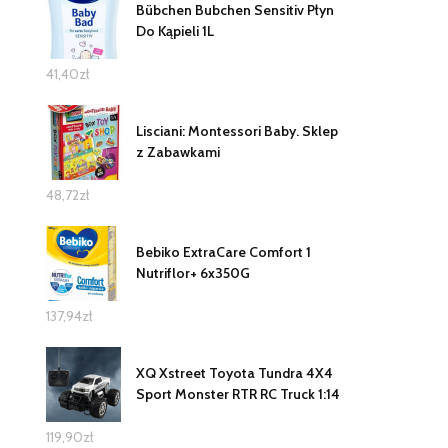
Bübchen Bubchen Sensitiv Płyn
Do Kąpieli 1L
41,40
zł
Lisciani: Montessori Baby. Sklep
z Zabawkami
48,72
zł
Bebiko ExtraCare Comfort 1
Nutriflor+ 6x350G
137,94
zł
XQ Xstreet Toyota Tundra 4X4
Sport Monster RTR RC Truck 1:14
119,90
zł