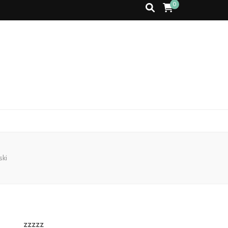
0
ski
zzzzz