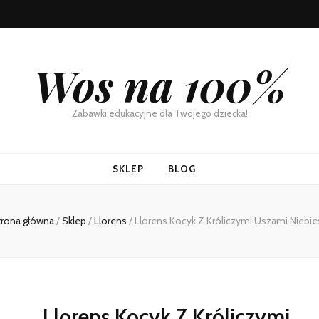
Wos na 100%
Zabawki edukacyjne dla Twojego dziecka!
SKLEP
BLOG
trona główna
/
Sklep
/
Llorens
/
Llorens Kocyk Z Króliczymi Uszami Niebie
Llorens Kocyk Z Króliczymi