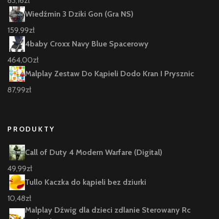
83,16
zł
Wiedźmin 3 Dziki Gon (Gra NS)
159,99
zł
4baby Croxx Navy Blue Spacerowy
464,00
zł
Malplay Zestaw Do Kąpieli Dodo Kran I Prysznic
87,99
zł
PRODUKTY
Call of Duty 4 Modern Warfare (Digital)
49,99
zł
Tullo Kaczka do kąpieli bez dziurki
10,48
zł
Malplay Dźwig dla dzieci zdlanie Sterowany Rc