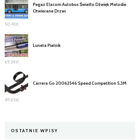
Pegaz Elacom Autobus Światło Dźwięk Melodie
Otwierane Drzwi
50,41
zł
Luneta Piatnik
69,24
zł
Carrera Go 20062546 Speed Competition 5,3M
411,63
zł
OSTATNIE WPISY