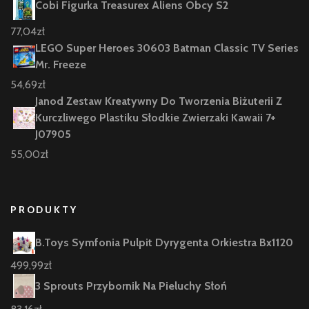
Cobi Figurka Treasurex Aliens Obcy S2
77,04
zł
LEGO Super Heroes 30603 Batman Classic TV Series
Mr. Freeze
54,69
zł
Janod Zestaw Kreatywny Do Tworzenia Biżuterii Z
Kurczliwego Plastiku Słodkie Zwierzaki Kawaii 7+
J07905
55,00
zł
PRODUKTY
B.Toys Symfonia Pulpit Dyrygenta Orkiestra Bx1120
499,99
zł
3 Sprouts Przybornik Na Pieluchy Słoń