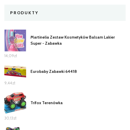
PRODUKTY
Martinelia Zestaw Kosmetyków Balsam Lakier
Super - Zabawka
14,09
zł
Eurobaby Zabawki 64418
9,44
zł
Trifox Terenówka
30,13
zł