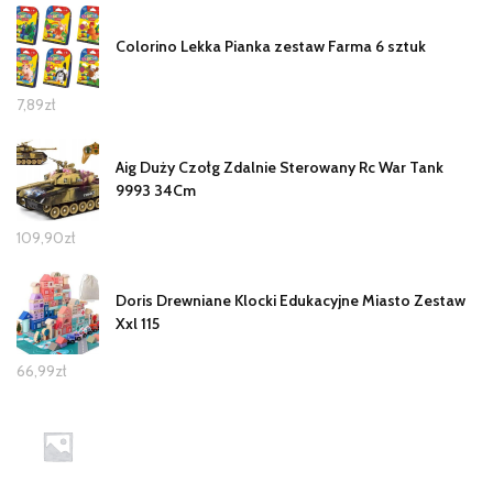
Colorino Lekka Pianka zestaw Farma 6 sztuk
7,89
zł
Aig Duży Czołg Zdalnie Sterowany Rc War Tank
9993 34Cm
109,90
zł
Doris Drewniane Klocki Edukacyjne Miasto Zestaw
Xxl 115
66,99
zł