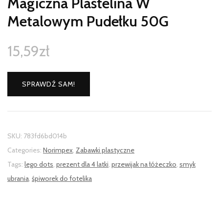
Magiczna Plastelina W
Metalowym Pudełku 50G
15,59
zł
SPRAWDŹ SAM!
SKU:
783fd6bd014b
Categories:
Norimpex
,
Zabawki plastyczne
Tags:
lego dots
,
prezent dla 4 latki
,
przewijak na łóżeczko
,
smyk
ubrania
,
śpiworek do fotelika