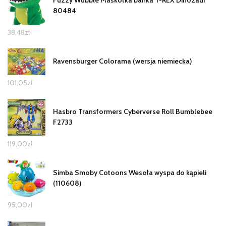
Fuzzy Wubble Maskotka bańka T-REX Dinozaur
80484
38,48
zł
Ravensburger Colorama (wersja niemiecka)
101,05
zł
Hasbro Transformers Cyberverse Roll Bumblebee
F2733
119,00
zł
Simba Smoby Cotoons Wesoła wyspa do kąpieli
(110608)
95,00
zł