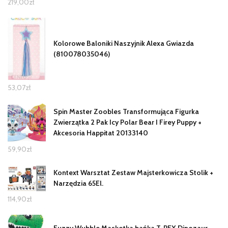
219,00
zł
Kolorowe Baloniki Naszyjnik Alexa Gwiazda
(810078035046)
53,07
zł
Spin Master Zoobles Transformująca Figurka
Zwierzątka 2 Pak Icy Polar Bear I Firey Puppy +
Akcesoria Happitat 20133140
59,90
zł
Kontext Warsztat Zestaw Majsterkowicza Stolik +
Narzędzia 65El.
114,90
zł