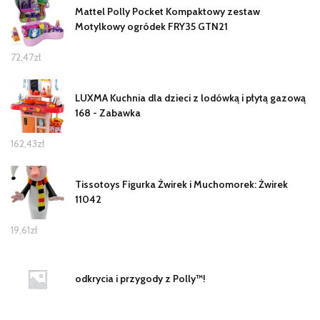
Mattel Polly Pocket Kompaktowy zestaw
Motylkowy ogródek FRY35 GTN21
72,47
zł
LUXMA Kuchnia dla dzieci z lodówką i płytą gazową
168 - Zabawka
162,43
zł
Tissotoys Figurka Żwirek i Muchomorek: Żwirek
11042
19,61
zł
odkrycia i przygody z Polly™!