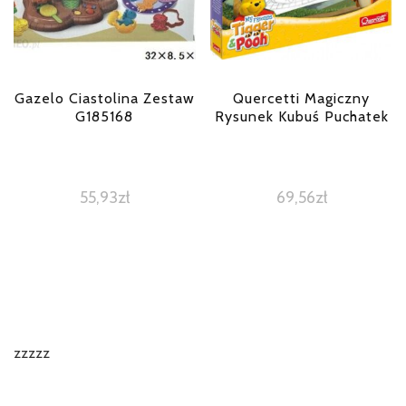
Gazelo Ciastolina Zestaw
Quercetti Magiczny
G185168
Rysunek Kubuś Puchatek
55,93
zł
69,56
zł
zzzzz