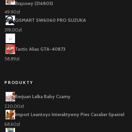
Brązowy (216803)
49,90
zł
QSMART SW6060 PRO SUZUKA
319,00
zł
Tactic Alias GTA-40873
58,89
zł
PRODUKTY
Berjuan Lalka Baby Czarny
220,00
zł
Import Leantoys Interaktywny Pies Cavalier Spaniel
68,60
zł