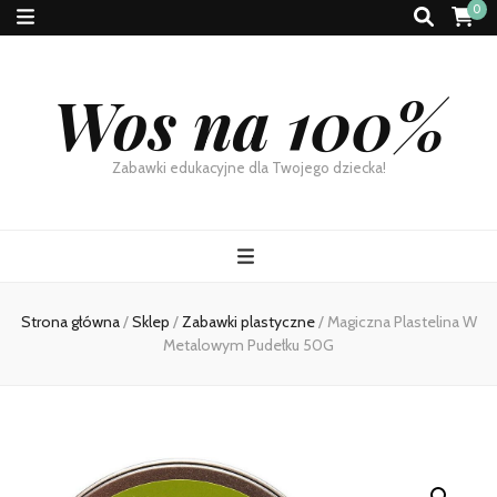
0
Wos na 100%
Zabawki edukacyjne dla Twojego dziecka!
Strona główna
/
Sklep
/
Zabawki plastyczne
/
Magiczna Plastelina W
Metalowym Pudełku 50G