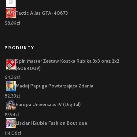
Tactic Alias GTA-40873
58,89
zł
PRODUKTY
Spin Master Zestaw Kostka Rubika 3x3 oraz 2x2
(6064009)
64,36
zł
Madej Papuga Powtarzająca Zdania
82,39
zł
Europa Universalis IV (Digital)
19,94
zł
Lisciani Barbie Fashion Boutique
114,08
zł