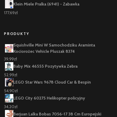
Klein Miele Pralka (6941) - Zabawka
177,69
zł
PRODUKTY
Squishville Mini W Samochodziku Araminta
Kociorożec Vehicle Pluszak 8374
39,99
zł
Baby Mix 46555 Pozytywka Zebra
52,99
zł
LEGO Star Wars 9678 Cloud Car & Bespin
54,90
zł
LEGO City 60275 Helikopter policyjny
34,20
zł
Berjuan Lalka Bobas 7056-17 38 Cm Europejski