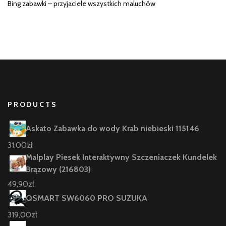
Bing zabawki – przyjaciele wszystkich maluchów
PRODUCTS
Askato Zabawka do wody Krab niebieski 115146
31,00
zł
Malplay Piesek Interaktywny Szczeniaczek Kundelek
Brązowy (216803)
49,90
zł
QSMART SW6060 PRO SUZUKA
319,00
zł