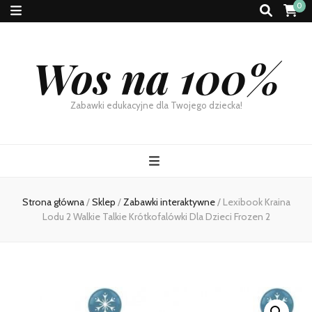
0
Wos na 100%
Zabawki edukacyjne dla Twojego dziecka!
Strona główna
/
Sklep
/
Zabawki interaktywne
/
Lexibook Kraina
Lodu 2 Walkie Talkie Krótkofalówki Dla Dzieci Frozen 2