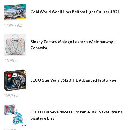
Cobi World War Ii Hms Belfast Light Cruiser 4821
1 499,99
zł
Sinsay Zestaw Małego Lekarza Wielobarwny -
Zabawka
45,99
zł
LEGO Star Wars 75128 TIE Advanced Prototype
169,99
zł
LEGO I Disney Princess Frozen 41168 Szkatułka na
biżuterię Elsy