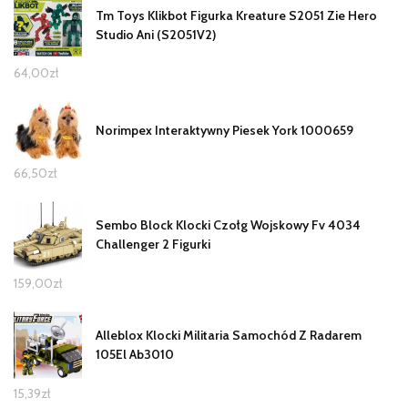
Tm Toys Klikbot Figurka Kreature S2051 Zie Hero
Studio Ani (S2051V2)
64,00
zł
Norimpex Interaktywny Piesek York 1000659
66,50
zł
Sembo Block Klocki Czołg Wojskowy Fv 4034
Challenger 2 Figurki
159,00
zł
Alleblox Klocki Militaria Samochód Z Radarem
105El Ab3010
15,39
zł