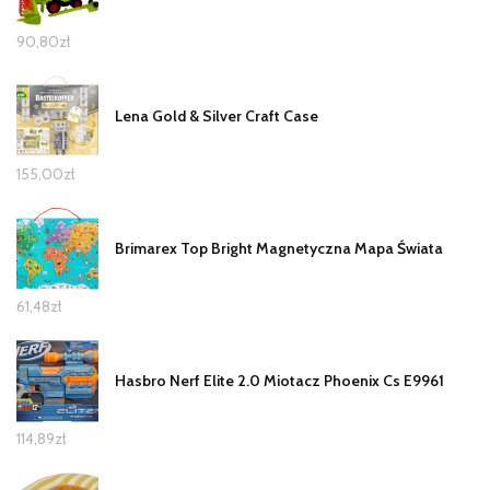
90,80
zł
Lena Gold & Silver Craft Case
155,00
zł
Brimarex Top Bright Magnetyczna Mapa Świata
61,48
zł
Hasbro Nerf Elite 2.0 Miotacz Phoenix Cs E9961
114,89
zł