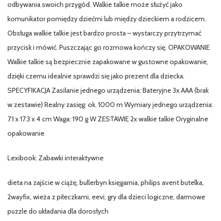
odbywania swoich przygód. Walkie talkie może służyć jako
komunikator pomiędzy dziećmi lub między dzieckiem a rodzicem.
Obsługa walkie talkie jest bardzo prosta – wystarczy przytrzymać
przycisk i mówić. Puszczając go rozmowa kończy się. OPAKOWANIE
Walkie talkie są bezpiecznie zapakowane w gustowne opakowanie,
dzięki czemu idealnie sprawdzi się jako prezent dla dziecka.
SPECYFIKACJA Zasilanie jednego urządzenia: Bateryjne 3x AAA (brak
w zestawie) Realny zasięg: ok. 1000 m Wymiary jednego urządzenia:
7.1 x 17.3 x 4 cm Waga: 190 g W ZESTAWIE 2x walkie talkie Oryginalne
opakowanie
Lexibook: Zabawki interaktywne
dieta na zajście w ciążę, bullerbyn księgarnia, philips avent butelka,
2wayfix, wieża z piłeczkami, eevi, gry dla dzieci logiczne, darmowe
puzzle do układania dla dorosłych