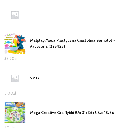
Malplay Masa Plastyczna Ciastolina Samolot +
Akcesoria (225423)
35,90
zł
5 x 12
5,00
zł
Mega Creative Gra Rybki B/o 31x36x6 B/c 18/36
40,11
zł