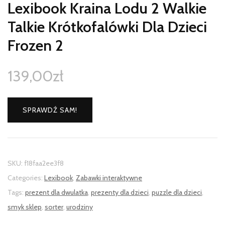
Lexibook Kraina Lodu 2 Walkie
Talkie Krótkofalówki Dla Dzieci
Frozen 2
139,00
zł
SPRAWDŹ SAM!
SKU:
f18faa2ee3f8
Categories:
Lexibook
,
Zabawki interaktywne
Tags:
prezent dla dwulatka
,
prezenty dla dzieci
,
puzzle dla dzieci
,
smyk sklep
,
sorter
,
urodziny