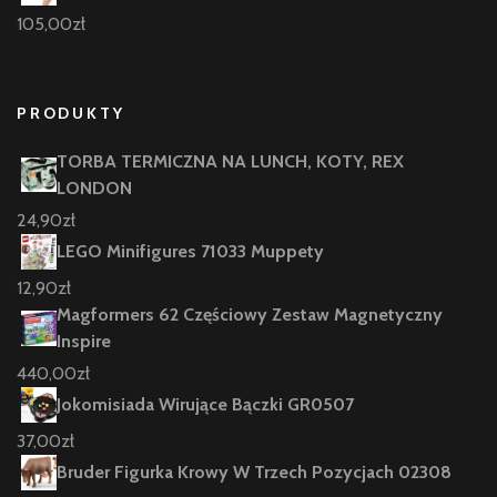
105,00
zł
PRODUKTY
TORBA TERMICZNA NA LUNCH, KOTY, REX
LONDON
24,90
zł
LEGO Minifigures 71033 Muppety
12,90
zł
Magformers 62 Częściowy Zestaw Magnetyczny
Inspire
440,00
zł
Jokomisiada Wirujące Bączki GR0507
37,00
zł
Bruder Figurka Krowy W Trzech Pozycjach 02308