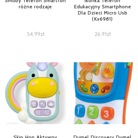
Smoby Telefon Smartfon
Ikonka Telefon
różne rodzaje
Edukacyjny Smartphone
Dla Dzieci Micro Usb
(Kx6981)
54,99
zł
26,91
zł
Skip Hop Aktywny
Dumel Discovery Dumel