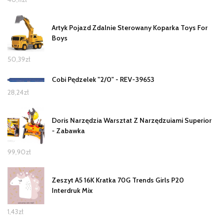
Artyk Pojazd Zdalnie Sterowany Koparka Toys For
Boys
50,39
zł
Cobi Pędzelek "2/0" - REV-39653
28,24
zł
Doris Narzędzia Warsztat Z Narzędzuiami Superior
- Zabawka
99,90
zł
Zeszyt A5 16K Kratka 70G Trends Girls P20
Interdruk Mix
1,43
zł