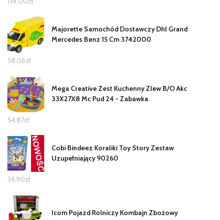
134,00
zł
Majorette Samochód Dostawczy Dhl Grand
Mercedes Benz 15 Cm 3742000
58,06
zł
Mega Creative Zest Kuchenny Zlew B/O Akc
33X27X8 Mc Pud 24 - Zabawka
54,87
zł
Cobi Bindeez Koraliki Toy Story Zestaw
Uzupełniający 90260
34,90
zł
Icom Pojazd Rolniczy Kombajn Zbożowy