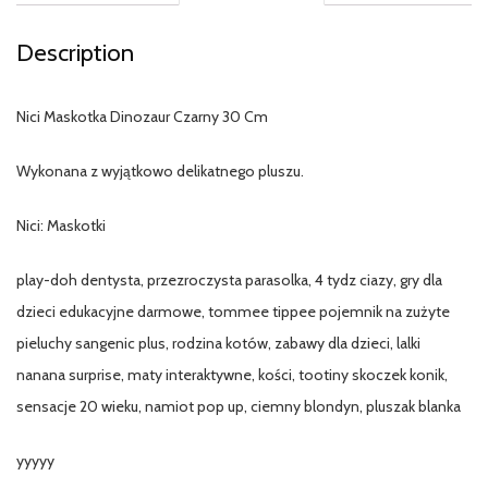
Description
Nici Maskotka Dinozaur Czarny 30 Cm
Wykonana z wyjątkowo delikatnego pluszu.
Nici: Maskotki
play-doh dentysta, przezroczysta parasolka, 4 tydz ciazy, gry dla
dzieci edukacyjne darmowe, tommee tippee pojemnik na zużyte
pieluchy sangenic plus, rodzina kotów, zabawy dla dzieci, lalki
nanana surprise, maty interaktywne, kości, tootiny skoczek konik,
sensacje 20 wieku, namiot pop up, ciemny blondyn, pluszak blanka
yyyyy