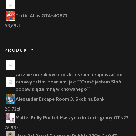
Tactic Alias GTA-40873
58,89
zł
PRODUKTY
zacznie on zakrywać oczka uszami i zapraszać do
zabawy takimi zdaniami jak: ""Cześć jestem Słoń
pobaw się ze mną w chowanego""
Alexander Escape Room 3. Skok na Bank
20,72
zł
Mattel Polly Pocket Maszyna do żucia gumy GTN23
78,98
zł