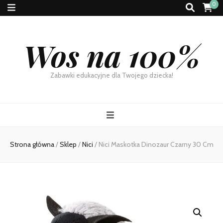
0
Wos na 100%
Zabawki edukacyjne dla Twojego dziecka!
Strona główna
/
Sklep
/
Nici
/
Nici Maskotka Dinozaur Czarny 30 Cm