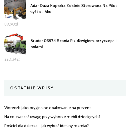
Adar Duża Koparka Zdalnie Sterowana Na Pilot
Łyżka + Aku
89,90
zł
Bruder 03524 Scania R z dźwigiem, przyczepą i
pniami
220,34
zł
OSTATNIE WPISY
Woreczki jako oryginalne opakowanie na prezent
Na co zwracać uwagę przy wyborze mebli dziecięcych?
Pościel dla dziecka – jak wybrać idealny rozmiar?