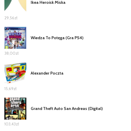
Ikea Heroisk Miska
29,56
zł
Wiedza To Potęga (Gra PS4)
38,00
zł
Alexander Poczta
15,69
zł
Grand Theft Auto San Andreas (Digital)
103,43
zł