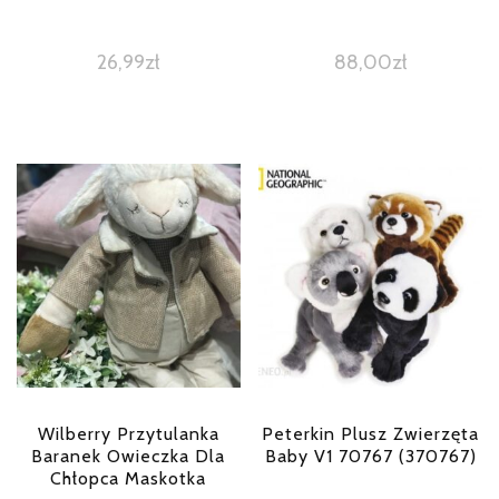
26,99
zł
88,00
zł
Wilberry Przytulanka
Peterkin Plusz Zwierzęta
Baranek Owieczka Dla
Baby V1 70767 (370767)
Chłopca Maskotka