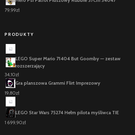
Hero Psi Patrol Pluszowy Rubble 37Cm 34047
79,99
zł
PRODUKTY
LEGO Super Mario 71404 But Goomby — zestaw
rozszerzający
34,10
zł
Gra planszowa Grammi Flirt Imprezowy
19,80
zł
LEGO Star Wars 75274 Hełm pilota myśliwca TIE
1 699,90
zł