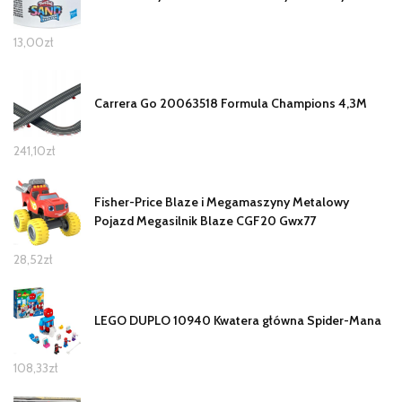
13,00
zł
Carrera Go 20063518 Formula Champions 4,3M
241,10
zł
Fisher-Price Blaze i Megamaszyny Metalowy
Pojazd Megasilnik Blaze CGF20 Gwx77
28,52
zł
LEGO DUPLO 10940 Kwatera główna Spider-Mana
108,33
zł