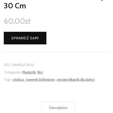
30 Cm
60,00
zł
SPRAWDŹ SAM!
SKU:
48482a374c1d
Categories:
Maskotki
,
Nici
Tags:
otulacz
,
rowerek trójkołowy
,
zestaw lekarski dla dzieci
Description