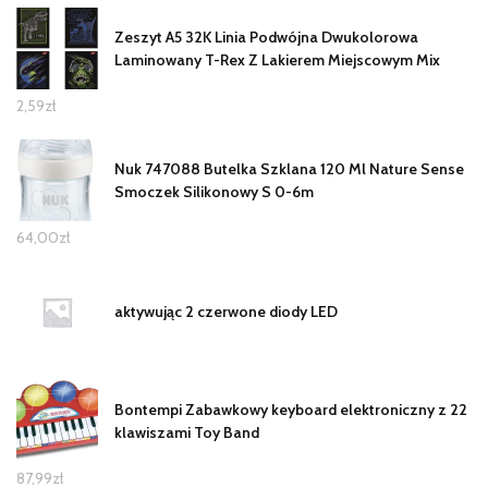
Zeszyt A5 32K Linia Podwójna Dwukolorowa
Laminowany T-Rex Z Lakierem Miejscowym Mix
2,59
zł
Nuk 747088 Butelka Szklana 120 Ml Nature Sense
Smoczek Silikonowy S 0-6m
64,00
zł
aktywując 2 czerwone diody LED
Bontempi Zabawkowy keyboard elektroniczny z 22
klawiszami Toy Band
87,99
zł