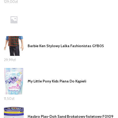
129,00
zł
Barbie Ken Stylowy Lalka Fashionistas GYB05
29,99
zł
My Little Pony Kids Piana Do Kąpieli
11,50
zł
Hasbro Play-Doh Sand Brokatowy fioletowy F0109