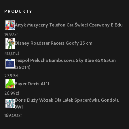
PRODUKTY
Artyk Muzyczny Telefon Gra Świeci Czerwony E Edu
19,97
zł
Disney Roadster Racers Goofy 25 cm
40,01
zł
Texpol Pielucha Bambusowa Sky Blue 65X65Cm
(26014)
27,99
zł
Bayer Decis Al 1l
26,99
zł
Doris Duży Wózek Dla Lalek Spacerówka Gondola
3W1
169,00
zł