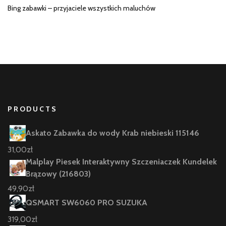
Bing zabawki – przyjaciele wszystkich maluchów
PRODUCTS
Askato Zabawka do wody Krab niebieski 115146
31,00
zł
Malplay Piesek Interaktywny Szczeniaczek Kundelek
Brązowy (216803)
49,90
zł
QSMART SW6060 PRO SUZUKA
319,00
zł