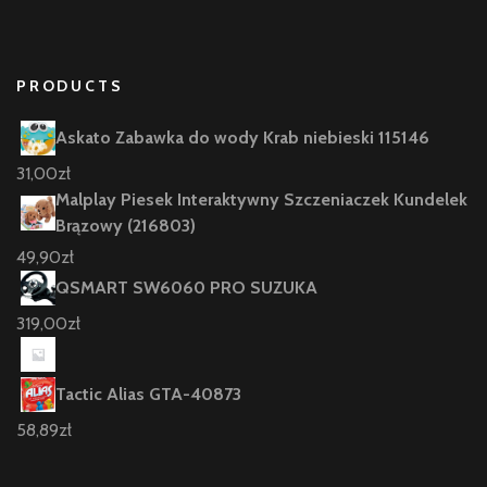
PRODUCTS
Askato Zabawka do wody Krab niebieski 115146
31,00
zł
Malplay Piesek Interaktywny Szczeniaczek Kundelek
Brązowy (216803)
49,90
zł
QSMART SW6060 PRO SUZUKA
319,00
zł
Tactic Alias GTA-40873
58,89
zł