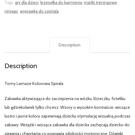
Tags:
gry dla dzieci
,
krzesełka do karmienia
,
majtki treningowe
,
ninjago
,
wyprawka do szpitala
Description
Description
Tomy Lamaze Kolorowa Spirala
Zabawka aktywizująca do zaczepienia na wózku, łóżeczku, foteliku
lub gdziekolwiek tylko chcesz. Wzory o wysokim kontraście, wiszące
lustro i jasne kolory zapewniają dziecku stymulację wizualną podczas
zabawy. Wstążki i wisząca zabawka dla dziecka zachęcają dziecko do
sięgania i chwytania co poprawia zdolności motoryczne. Dźwięki