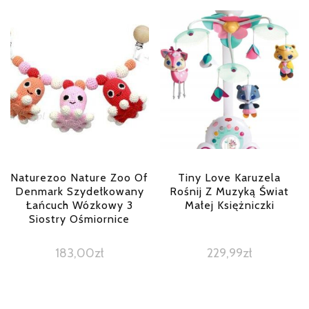
Naturezoo Nature Zoo Of
Tiny Love Karuzela
Denmark Szydełkowany
Rośnij Z Muzyką Świat
Łańcuch Wózkowy 3
Małej Księżniczki
Siostry Ośmiornice
183,00
zł
229,99
zł