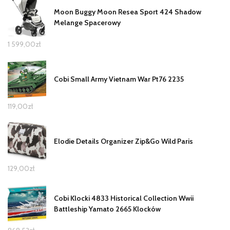
Moon Buggy Moon Resea Sport 424 Shadow
Melange Spacerowy
1 599,00
zł
Cobi Small Army Vietnam War Pt76 2235
119,00
zł
Elodie Details Organizer Zip&Go Wild Paris
129,00
zł
Cobi Klocki 4833 Historical Collection Wwii
Battleship Yamato 2665 Klocków