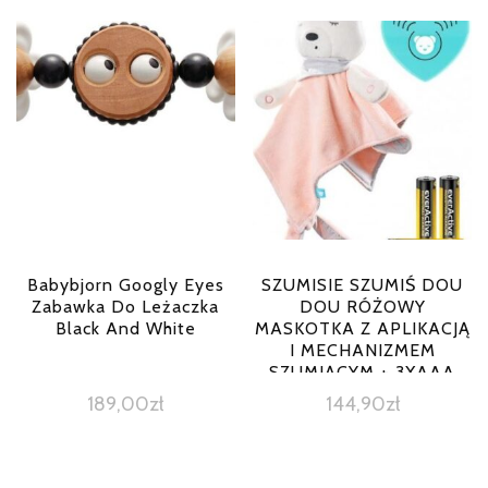
Babybjorn Googly Eyes
SZUMISIE SZUMIŚ DOU
Zabawka Do Leżaczka
DOU RÓŻOWY
Black And White
MASKOTKA Z APLIKACJĄ
I MECHANIZMEM
SZUMIĄCYM + 3XAAA
189,00
zł
144,90
zł