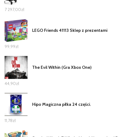
7 297,00
zł
LEGO Friends 41113 Sklep z prezentami
99,99
zł
The Evil Within (Gra Xbox One)
44,90
zł
Hipo Magiczna piłka 24 części.
11,78
zł