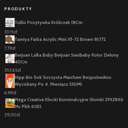
PRODUKTY
Tulilo Pozytywka Króliczek 18Cm
33,15
zł
Tamiya Farba Acrylic Mini Xf-72 Brown 81772
7,79
zł
Berjuan Lalka Baby Berjuan Sanibaby Kolor Zielony
40Cm
353,65
zł
Hipp Bio Sok Soczysta Marchew Bezpośrednio
Wyciskany Po 4. Miesiącu 330Ml
6,99
zł
Mega Creative Klocki Konstrukcyjne Slomki 29X28X6
Mc Pbh 60El.
29,00
zł