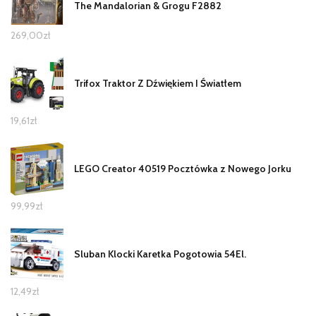
The Mandalorian & Grogu F2882
269,00
zł
Trifox Traktor Z Dźwiękiem I Światłem
19,61
zł
LEGO Creator 40519 Pocztówka z Nowego Jorku
99,99
zł
Sluban Klocki Karetka Pogotowia 54El.
12,49
zł