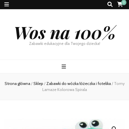
0
Wos na 100%
Zabawki edukacyjne dla Twojego dziecka!
Strona główna
/
Sklep
/
Zabawki do wózka łóżeczka i fotelika
/
Tomy
Lamaze Kolorowa Spirala