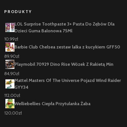
PRODUKTY
LOL Surprise Toothpaste 3+ Pasta Do Zębów Dla
Dzieci Guma Balonowa 75Ml
10,99
zł
Barbie Club Chelsea zestaw lalka z kucykiem GFF50
89,90
zł
Playmobil 70929 Dino Rise Wózek Z Rakietą Min
84,90
zł
Mattel Masters Of The Universe Pojazd Wind Raider
GYY34
112,00
zł
Welliebellies Ciepła Przytulanka Żaba
120,00
zł