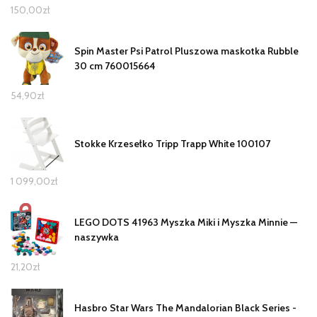
150,00
zł
Spin Master Psi Patrol Pluszowa maskotka Rubble
30 cm 760015664
54,90
zł
Stokke Krzesełko Tripp Trapp White 100107
1 099,00
zł
LEGO DOTS 41963 Myszka Miki i Myszka Minnie —
naszywka
21,20
zł
Hasbro Star Wars The Mandalorian Black Series -