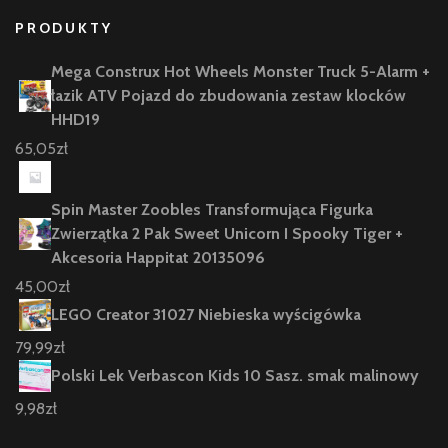
PRODUKTY
Mega Construx Hot Wheels Monster Truck 5-Alarm +
łazik ATV Pojazd do zbudowania zestaw klocków
HHD19
65,05
zł
Spin Master Zoobles Transformująca Figurka
Zwierzątka 2 Pak Sweet Unicorn I Spooky Tiger +
Akcesoria Happitat 20135096
45,00
zł
LEGO Creator 31027 Niebieska wyścigówka
79,99
zł
Polski Lek Verbascon Kids 10 Sasz. smak malinowy
9,98
zł