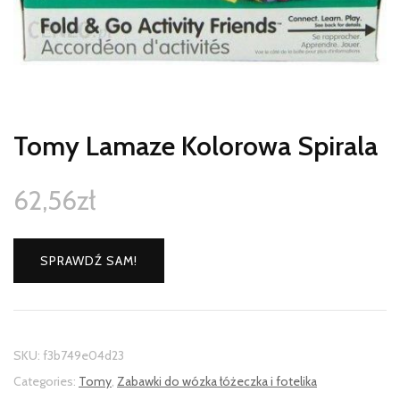
Tomy Lamaze Kolorowa Spirala
62,56
zł
SPRAWDŹ SAM!
SKU:
f3b749e04d23
Categories:
Tomy
,
Zabawki do wózka łóżeczka i fotelika