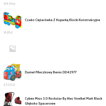
199,99
zł
Czako Ciężarówka Z Koparką Klocki Konstrukcyjne
14,81
zł
Dumel Piłeczkowy Benio DD42977
67,00
zł
Cybex Mios 3.0 Rockstar By Alec Voelkel Matt Black
Głęboko Spacerowe