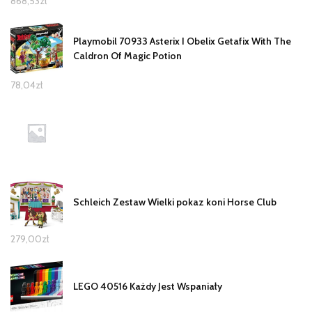
868,53
zł
Playmobil 70933 Asterix I Obelix Getafix With The
Caldron Of Magic Potion
78,04
zł
Schleich Zestaw Wielki pokaz koni Horse Club
279,00
zł
LEGO 40516 Każdy Jest Wspaniały