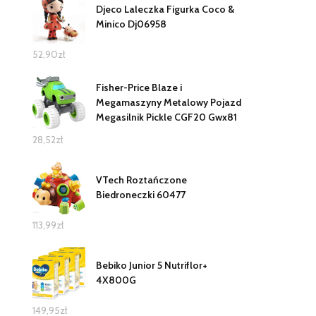
Djeco Laleczka Figurka Coco &
Minico Dj06958
52,90
zł
Fisher-Price Blaze i
Megamaszyny Metalowy Pojazd
Megasilnik Pickle CGF20 Gwx81
28,52
zł
VTech Roztańczone
Biedroneczki 60477
113,99
zł
Bebiko Junior 5 Nutriflor+
4X800G
149,95
zł