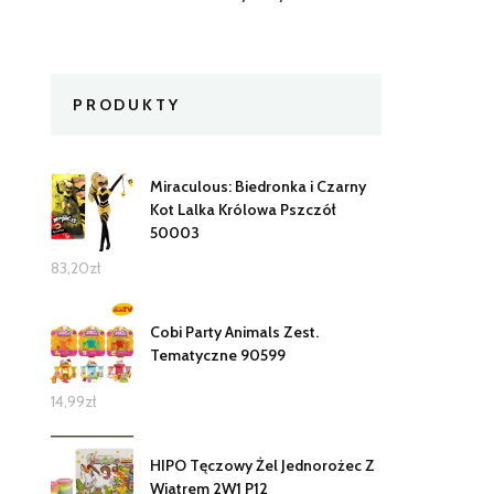
PRODUKTY
Miraculous: Biedronka i Czarny
Kot Lalka Królowa Pszczół
50003
83,20
zł
Cobi Party Animals Zest.
Tematyczne 90599
14,99
zł
HIPO Tęczowy Żel Jednorożec Z
Wiatrem 2W1 P12