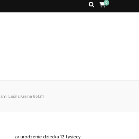
0
mi Leśna Kraina 861211
za urodzenie dziecka 12 tysiecy