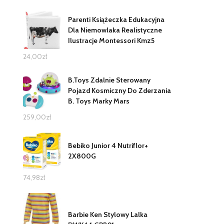
Parenti Książeczka Edukacyjna
Dla Niemowlaka Realistyczne
Ilustracje Montessori Kmz5
24,00
zł
B.Toys Zdalnie Sterowany
Pojazd Kosmiczny Do Zderzania
B. Toys Marky Mars
259,00
zł
Bebiko Junior 4 Nutriflor+
2X800G
74,98
zł
Barbie Ken Stylowy Lalka