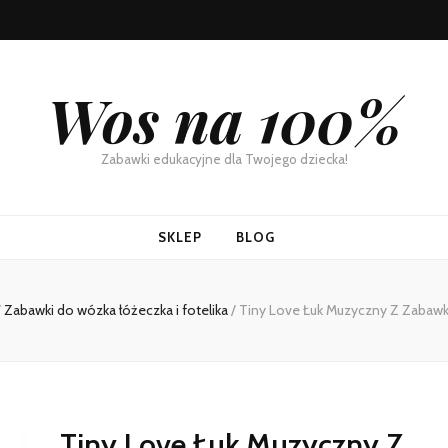
Wos na 100%
Zabawki edukacyjne dla Twojego dziecka!
SKLEP
BLOG
/
Zabawki do wózka łóżeczka i fotelika
/
Tiny Love Łuk Muzyczny Z Zabawka
Tiny Love Łuk Muzyczny Z