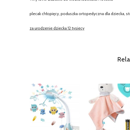
plecak chłopięcy, poduszka ortopedyczna dla dziecka, sto
za urodzenie dziecka 12 tysiecy
Rela