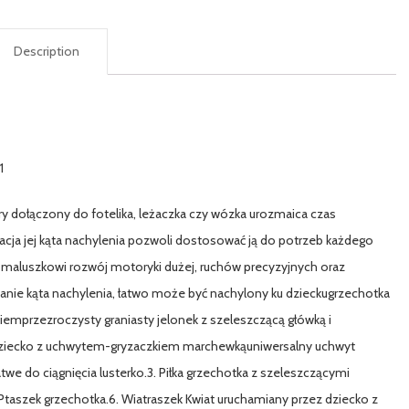
Description
1
ry dołączony do fotelika, leżaczka czy wózka urozmaica czas
cja jej kąta nachylenia pozwoli dostosować ją do potrzeb każdego
maluszkowi rozwój motoryki dużej, ruchów precyzyjnych oraz
ie kąta nachylenia, łatwo może być nachylony ku dzieckugrzechotka
iemprzezroczysty graniasty jelonek z szeleszczącą główką i
 dziecko z uchwytem-gryzaczkiem marchewkąuniwersalny uchwyt
atwe do ciągnięcia lusterko.3. Piłka grzechotka z szeleszczącymi
taszek grzechotka.6. Wiatraszek Kwiat uruchamiany przez dziecko z