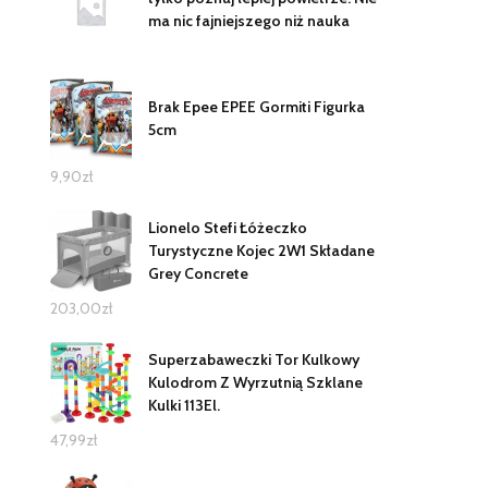
ma nic fajniejszego niż nauka
Brak Epee EPEE Gormiti Figurka
5cm
9,90
zł
Lionelo Stefi Łóżeczko
Turystyczne Kojec 2W1 Składane
Grey Concrete
203,00
zł
Superzabaweczki Tor Kulkowy
Kulodrom Z Wyrzutnią Szklane
Kulki 113El.
47,99
zł