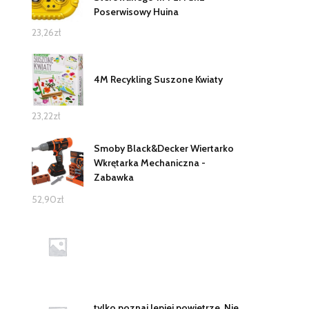
Poserwisowy Huina
23,26
zł
4M Recykling Suszone Kwiaty
23,22
zł
Smoby Black&Decker Wiertarko
Wkrętarka Mechaniczna -
Zabawka
52,90
zł
tylko poznaj lepiej powietrze. Nie