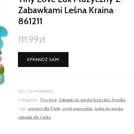
Zabawkami Leśna Kraina
861211
111,99
zł
SPRAWDŹ SAM!
SKU:
55cf1ebeb83a
Categories:
Tiny love
,
Zabawki do wózka łóżeczka i fotelika
Tags:
prezent dla 9 latki
,
smyk wyprzedaż
,
torba do wózka
,
zabawki dla 2 latka