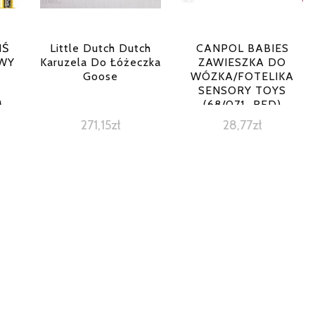
IŚ
Little Dutch Dutch
CANPOL BABIES
WY
Karuzela Do Łóżeczka
ZAWIESZKA DO
Goose
WÓZKA/FOTELIKA
SENSORY TOYS
M
(68/071_RED)
AAA
271,15
zł
28,77
zł