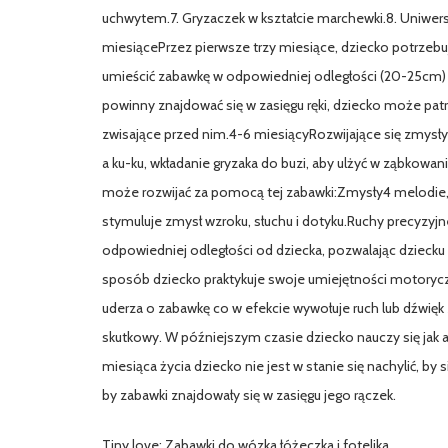
uchwytem.7. Gryzaczek w kształcie marchewki.8. Uniw
miesiącePrzez pierwsze trzy miesiące, dziecko potrzeb
umieścić zabawkę w odpowiedniej odległości (20-25cm) 
powinny znajdować się w zasięgu ręki, dziecko może patr
zwisające przed nim.4-6 miesiącyRozwijające się zmysły
a ku-ku, wkładanie gryzaka do buzi, aby ulżyć w ząbkowa
może rozwijać za pomocą tej zabawki:Zmysły4 melodie,
stymuluje zmysł wzroku, słuchu i dotyku.Ruchy precyzy
odpowiedniej odległości od dziecka, pozwalając dziecku 
sposób dziecko praktykuje swoje umiejętności motoryc
uderza o zabawkę co w efekcie wywołuje ruch lub dźwięk
skutkowy. W późniejszym czasie dziecko nauczy się jak 
miesiąca życia dziecko nie jest w stanie się nachylić, by
by zabawki znajdowały się w zasięgu jego rączek.
Tiny love: Zabawki do wózka łóżeczka i fotelika