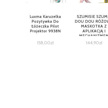
Luxma Karuzelka
SZUMISIE SZUM
Pozytywka Do
DOU DOU RÓŻO
Łóżeczka Pilot
MASKOTKA Z
Projektor 9938N
APLIKACJĄ I
MECHANIZME
SZUMIĄCYM + 3X
158,00
zł
144,90
zł