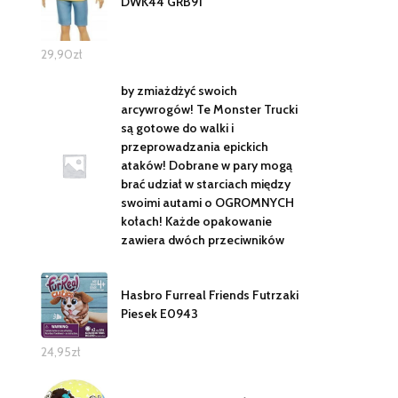
DWK44 GRB91
29,90
zł
by zmiażdżyć swoich
arcywrogów! Te Monster Trucki
są gotowe do walki i
przeprowadzania epickich
ataków! Dobrane w pary mogą
brać udział w starciach między
swoimi autami o OGROMNYCH
kołach! Każde opakowanie
zawiera dwóch przeciwników
Hasbro Furreal Friends Futrzaki
Piesek E0943
24,95
zł