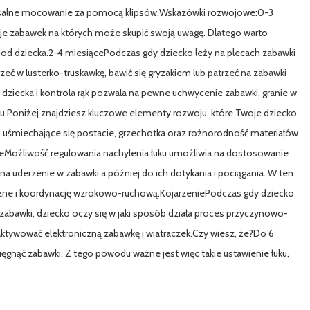
ersalne mocowanie za pomocą klipsów.Wskazówki rozwojowe:0-3
uje zabawek na których może skupić swoją uwagę. Dlatego warto
od dziecka.2-4 miesiącePodczas gdy dziecko leży na plecach zabawki
zeć w lusterko-truskawkę, bawić się gryzakiem lub patrzeć na zabawki
 dziecka i kontrola rąk pozwala na pewne uchwycenie zabawki, granie w
niu.Poniżej znajdziesz kluczowe elementy rozwoju, które Twoje dziecko
 uśmiechające się postacie, grzechotka oraz rożnorodność materiałów
jneMożliwość regulowania nachylenia łuku umożliwia na dostosowanie
na uderzenie w zabawki a później do ich dotykania i pociągania. W ten
zne i koordynację wzrokowo-ruchową.KojarzeniePodczas gdy dziecko
 zabawki, dziecko oczy się w jaki sposób działa proces przyczynowo-
aktywować elektroniczną zabawkę i wiatraczek.Czy wiesz, że?Do 6
 sięgnąć zabawki. Z tego powodu ważne jest więc takie ustawienie łuku,