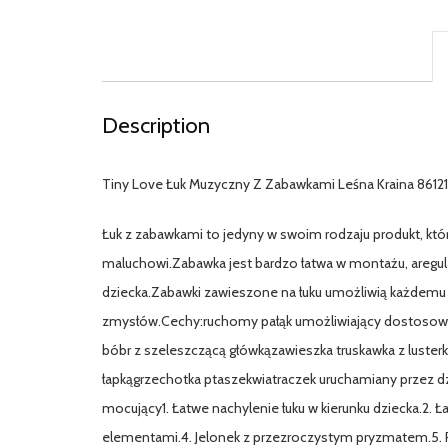
Description
Tiny Love Łuk Muzyczny Z Zabawkami Leśna Kraina 86121
Łuk z zabawkami to jedyny w swoim rodzaju produkt, któ
maluchowi.Zabawka jest bardzo łatwa w montażu, aregula
dziecka.Zabawki zawieszone na łuku umożliwią każdemu 
zmysłów.Cechy:ruchomy pałąk umożliwiający dostosowan
bóbr z szeleszczącą główkązawieszka truskawka z lusterk
łapkągrzechotka ptaszekwiatraczek uruchamiany przez
mocujący1. Łatwe nachylenie łuku w kierunku dziecka.2. Ł
elementami.4. Jelonek z przezroczystym pryzmatem.5. P