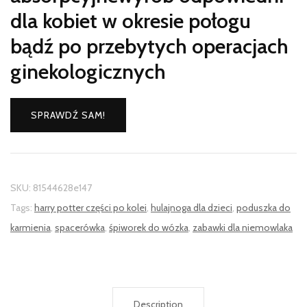
dla kobiet w okresie połogu
bądź po przebytych operacjach
ginekologicznych
SPRAWDŹ SAM!
SKU:
81544628e147
Tags:
harry potter części po kolei
,
hulajnoga dla dzieci
,
poduszka do
karmienia
,
spacerówka
,
śpiworek do wózka
,
zabawki dla niemowlaka
Description