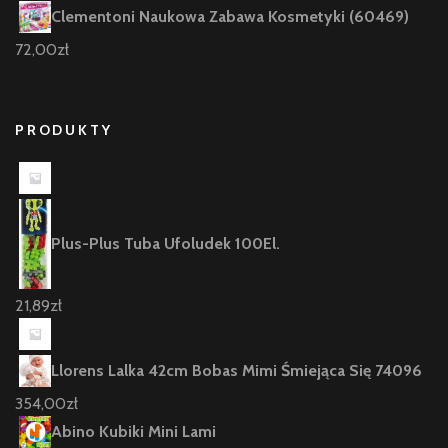
Clementoni Naukowa Zabawa Kosmetyki (60469)
72,00
zł
PRODUKTY
Plus-Plus Tuba Ufoludek 100El.
21,89
zł
Llorens Lalka 42cm Bobas Mimi Śmiejąca Się 74096
354,00
zł
Abino Kubiki Mini Lami