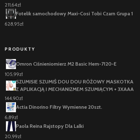
211,64
zł
Fotelik samochodowy Maxi-Cosi Tobi Czarn Grupa 1
628,95
zł
PRODUKTY
Omron Ciśnieniomierz M2 Basic Hem-7120-E
105,99
zł
SZUMISIE SZUMIŚ DOU DOU RÓŻOWY MASKOTKA
Z APLIKACJĄ I MECHANIZMEM SZUMIĄCYM + 3XAAA
144,90
zł
Actia Dinorino Filtry Wymienne 20szt.
6,89
zł
Paola Reina Rajstopy Dla Lalki
20,99
zł