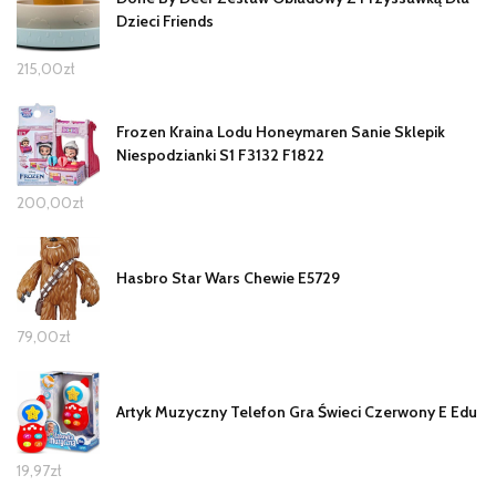
Dzieci Friends
215,00
zł
Frozen Kraina Lodu Honeymaren Sanie Sklepik
Niespodzianki S1 F3132 F1822
200,00
zł
Hasbro Star Wars Chewie E5729
79,00
zł
Artyk Muzyczny Telefon Gra Świeci Czerwony E Edu
19,97
zł