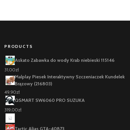
PRODUCTS
Askato Zabawka do wody Krab niebieski 115146
31,00
zł
Malplay Piesek Interaktywny Szczeniaczek Kundelek
Brązowy (216803)
49,90
zł
QSMART SW6060 PRO SUZUKA
319,00
zł
Tactic Alias GTA-40873