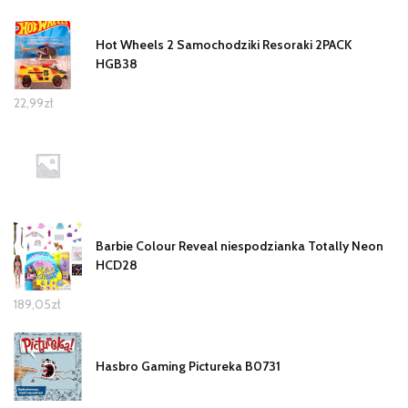
Hot Wheels 2 Samochodziki Resoraki 2PACK
HGB38
22,99
zł
Barbie Colour Reveal niespodzianka Totally Neon
HCD28
189,05
zł
Hasbro Gaming Pictureka B0731