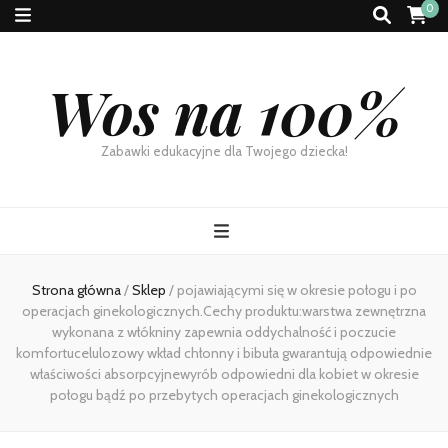
0
Wos na 100%
Zabawki edukacyjne dla Twojego dziecka!
Strona główna
/
Sklep
/
pojawiającymi się w okresie połogu i po
operacjach ginekologicznych.Cechy produktu:warstwa zewnętrzna
wykonana z włókniny zapewnia oddychalność i poczucie
komfortucelulozowy wkład chłonny i bibuła gwarantują odpowiednie
właściwości absorpcyjnewyrób odpowiedni dla kobiet w okresie
połogu bądź po przebytych operacjach ginekologicznych