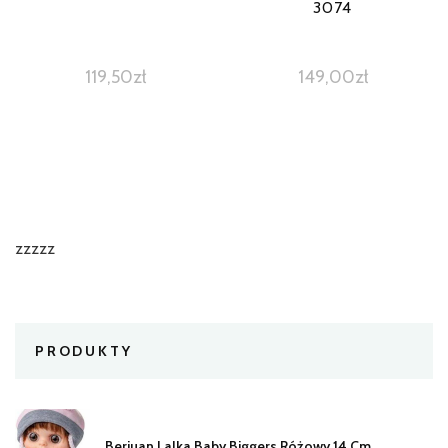
3074
119,50
zł
149,00
zł
zzzzz
PRODUKTY
Berjuan Lalka Baby Biggers Różowy 14 Cm