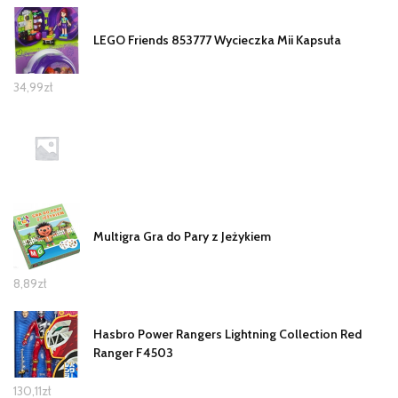
LEGO Friends 853777 Wycieczka Mii Kapsuła
34,99
zł
Multigra Gra do Pary z Jeżykiem
8,89
zł
Hasbro Power Rangers Lightning Collection Red
Ranger F4503
130,11
zł