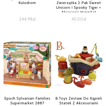
Kulodrom
Zwierzątka 2 Pak Sweet
Unicorn I Spooky Tiger +
Akcesoria Happitat
20135096
244,98
zł
45,00
zł
Epoch Sylvanian Families
B.Toys Zestaw Do Kąpieli
Supermarket 2887
Statek Z Akcesoriami