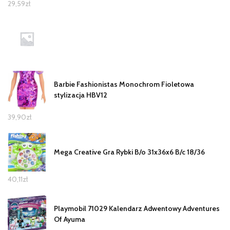
29,59
zł
Barbie Fashionistas Monochrom Fioletowa
stylizacja HBV12
39,90
zł
Mega Creative Gra Rybki B/o 31x36x6 B/c 18/36
40,11
zł
Playmobil 71029 Kalendarz Adwentowy Adventures
Of Ayuma