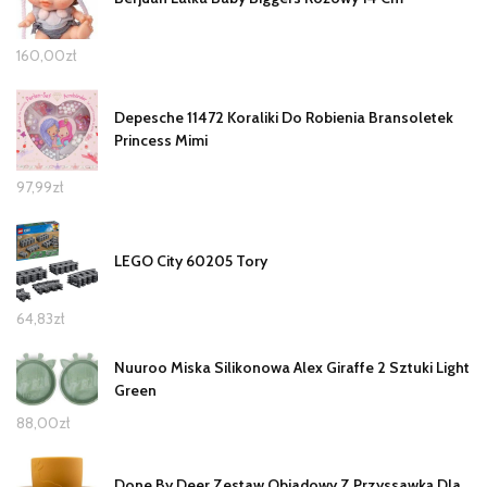
160,00
zł
Depesche 11472 Koraliki Do Robienia Bransoletek
Princess Mimi
97,99
zł
LEGO City 60205 Tory
64,83
zł
Nuuroo Miska Silikonowa Alex Giraffe 2 Sztuki Light
Green
88,00
zł
Done By Deer Zestaw Obiadowy Z Przyssawką Dla