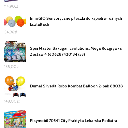
114,90
zł
InnoGIO Sensoryczne piłeczki do kąpieli w różnych
kształtach
54,96
zł
Spin Master Bakugan Evolutions: Mega Rozgrywka
Zestaw 4 (606287420134753)
155,00
zł
Dumel Silverlit Robo Kombat Balloon 2-pak 88038
148,00
zł
Playmobil 70541 City Praktyka Lekarska Pediatra