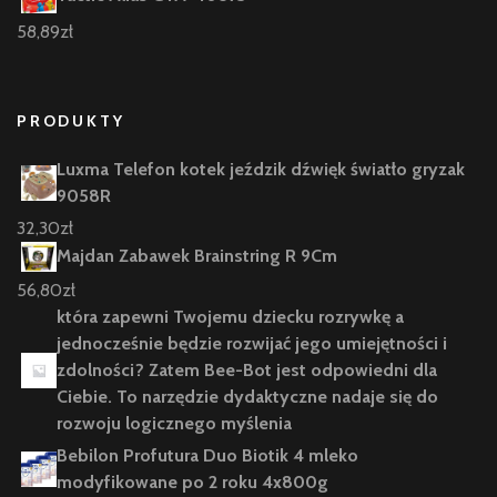
58,89
zł
PRODUKTY
Luxma Telefon kotek jeździk dźwięk światło gryzak
9058R
32,30
zł
Majdan Zabawek Brainstring R 9Cm
56,80
zł
która zapewni Twojemu dziecku rozrywkę a
jednocześnie będzie rozwijać jego umiejętności i
zdolności? Zatem Bee-Bot jest odpowiedni dla
Ciebie. To narzędzie dydaktyczne nadaje się do
rozwoju logicznego myślenia
Bebilon Profutura Duo Biotik 4 mleko
modyfikowane po 2 roku 4x800g