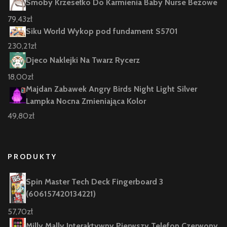
Smoby Krzesełko Do Karmienia Baby Nurse Beżowe
79,43
zł
Siku World Wykop pod fundament S5701
230,21
zł
Djeco Naklejki Na Twarz Rycerz
18,00
zł
Majdan Zabawek Angry Birds Night Light Silver
Lampka Nocna Zmieniająca Kolor
49,80
zł
PRODUKTY
Spin Master Tech Deck Fingerboard 3
(606157420134221)
57,70
zł
Milly Mally Interaktywny Pierwszy Telefon Czerwony