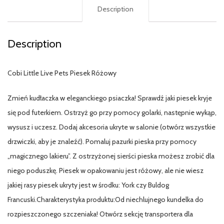
Description
Description
Cobi Little Live Pets Piesek Różowy
Zmień kudłaczka w eleganckiego psiaczka! Sprawdź jaki piesek kryje
się pod futerkiem. Ostrzyż go przy pomocy golarki, następnie wykąp,
wysusz i uczesz. Dodaj akcesoria ukryte w salonie (otwórz wszystkie
drzwiczki, aby je znaleźć). Pomaluj pazurki pieska przy pomocy
„magicznego lakieru”. Z ostrzyżonej sierści pieska możesz zrobić dla
niego poduszkę. Piesek w opakowaniu jest różowy, ale nie wiesz
jakiej rasy piesek ukryty jest w środku: York czy Buldog
Francuski.Charakterystyka produktu:Od niechlujnego kundelka do
rozpieszczonego szczeniaka! Otwórz sekcję transportera dla