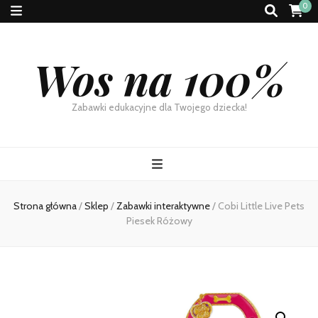
0
Wos na 100%
Zabawki edukacyjne dla Twojego dziecka!
Strona główna
/
Sklep
/
Zabawki interaktywne
/
Cobi Little Live Pets
Piesek Różowy