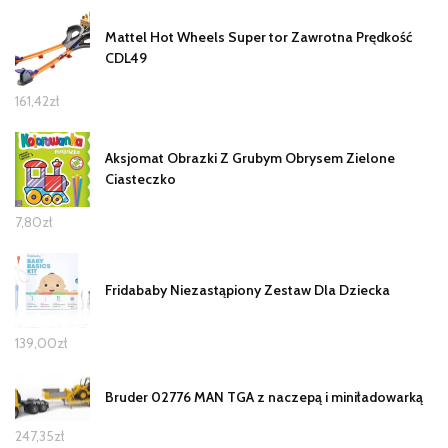
Mattel Hot Wheels Super tor Zawrotna Prędkość
CDL49
161,42
zł
Aksjomat Obrazki Z Grubym Obrysem Zielone
Ciasteczko
7,80
zł
Fridababy Niezastąpiony Zestaw Dla Dziecka
139,00
zł
Bruder 02776 MAN TGA z naczepą i miniładowarką
247,35
zł