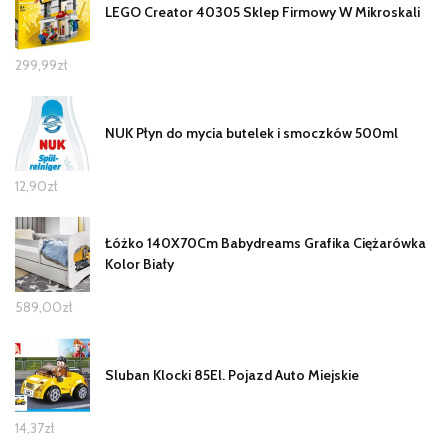
LEGO Creator 40305 Sklep Firmowy W Mikroskali
299,99
zł
NUK Płyn do mycia butelek i smoczków 500ml
12,90
zł
Łóżko 140X70Cm Babydreams Grafika Ciężarówka
Kolor Biały
589,00
zł
Sluban Klocki 85El. Pojazd Auto Miejskie
14,37
zł