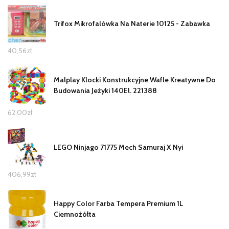
Trifox Mikrofalówka Na Naterie 10125 - Zabawka
40,56
zł
Malplay Klocki Konstrukcyjne Wafle Kreatywne Do
Budowania Jeżyki 140El. 221388
62,00
zł
LEGO Ninjago 71775 Mech Samuraj X Nyi
406,99
zł
Happy Color Farba Tempera Premium 1L
Ciemnożółta