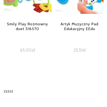
Smily Play Rozmowny
Artyk Muzyczny Pad
duet S16570
Edukacyjny EEdu
65,00
zł
25,51
zł
zzzzz