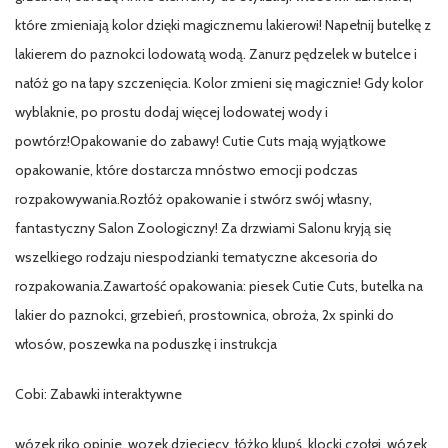
które zmieniają kolor dzięki magicznemu lakierowi! Napełnij butelkę z
lakierem do paznokci lodowatą wodą. Zanurz pędzelek w butelce i
nałóż go na łapy szczenięcia. Kolor zmieni się magicznie! Gdy kolor
wyblaknie, po prostu dodaj więcej lodowatej wody i
powtórz!Opakowanie do zabawy! Cutie Cuts mają wyjątkowe
opakowanie, które dostarcza mnóstwo emocji podczas
rozpakowywania.Rozłóż opakowanie i stwórz swój własny,
fantastyczny Salon Zoologiczny! Za drzwiami Salonu kryją się
wszelkiego rodzaju niespodzianki tematyczne akcesoria do
rozpakowania.Zawartość opakowania: piesek Cutie Cuts, butelka na
lakier do paznokci, grzebień, prostownica, obroża, 2x spinki do
włosów, poszewka na poduszkę i instrukcja
Cobi: Zabawki interaktywne
wózek riko opinie, wozek.dzieciecy, łóżko klupś, klocki czołgi, wózek