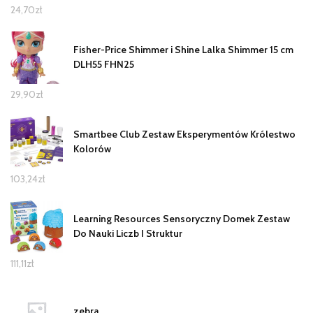
24,70
zł
Fisher-Price Shimmer i Shine Lalka Shimmer 15 cm
DLH55 FHN25
29,90
zł
Smartbee Club Zestaw Eksperymentów Królestwo
Kolorów
103,24
zł
Learning Resources Sensoryczny Domek Zestaw
Do Nauki Liczb I Struktur
111,11
zł
zebra