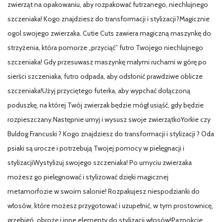
zwierząt na opakowaniu, aby rozpakować futrzanego, niechlujnego
szczeniaka! Kogo znajdziesz do transformacji i stylizacji?Magicznie
ogol swojego zwierzaka. Cutie Cuts zawiera magiczną maszynkę do
strzyżenia, która pomorze „przyciąć” futro Twojego niechlujnego
szczeniaka! Gdy przesuwasz maszynkę małymi ruchami w górę po
sierści szczeniaka, futro odpada, aby odsłonić prawdziwe oblicze
szczeniaka!Użyj przyciętego futerka, aby wypchać dołączoną
poduszkę, na której Twój zwierzak będzie mógł usiąść, gdy będzie
rozpieszczany.Następnie umyj i wysusz swoje zwierzątkoYorkie czy
Buldog Francuski ? Kogo znajdziesz do transformacji i stylizacji ? Oda
psiaki są urocze i potrzebują Twojej pomocy w pielęgnacji i
stylizacjiWystylizuj swojego szczeniaka! Po umyciu zwierzaka
możesz go pielęgnować i stylizować dzięki magicznej
metamorfozie w swoim salonie! Rozpakujesz niespodzianki do
włosów, które możesz przygotować i uzupełnić, w tym prostownicę,
grzebień, obrożę i inne elementy do stylizacji włosów!Paznokcie,