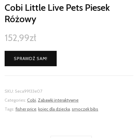
Cobi Little Live Pets Piesek
Różowy
152,99
zł
SPRAWDŹ SAM!
SKU:
5eca99133e07
Categories:
Cobi
,
Zabawki interaktywne
Tags:
fisher price
,
kojec dla dziecka
,
smoczek bibs