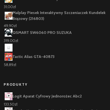
31,00
zł
Malplay Piesek Interaktywny Szczeniaczek Kundelek
Brązowy (216803)
49,90
zł
QSMART SW6060 PRO SUZUKA
319,00
zł
Tactic Alias GTA-40873
58,89
zł
PRODUKTY
Logit Aparat Cyfrowy Jednorożec Abc2
133,50
zł