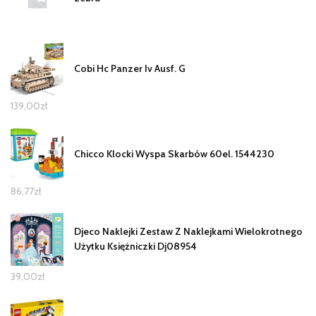
Cobi Hc Panzer Iv Ausf. G
139,00
zł
Chicco Klocki Wyspa Skarbów 60el. 1544230
86,77
zł
Djeco Naklejki Zestaw Z Naklejkami Wielokrotnego
Użytku Księżniczki Dj08954
39,00
zł