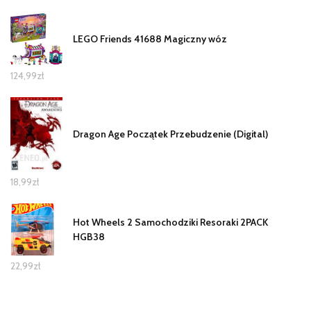
LEGO Friends 41688 Magiczny wóz
124,99
zł
Dragon Age Początek Przebudzenie (Digital)
18,99
zł
Hot Wheels 2 Samochodziki Resoraki 2PACK
HGB38
22,99
zł