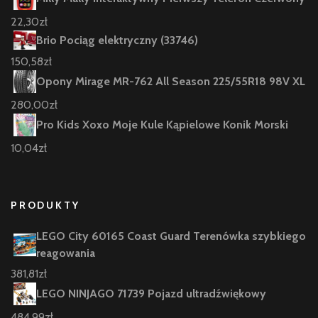
22,30
zł
Brio Pociąg elektryczny (33746)
150,58
zł
Opony Mirage MR-762 All Season 225/55R18 98V XL
280,00
zł
Pro Kids Xoxo Moje Kule Kąpielowe Konik Morski
10,04
zł
PRODUKTY
LEGO City 60165 Coast Guard Terenówka szybkiego
reagowania
381,81
zł
LEGO NINJAGO 71739 Pojazd ultradźwiękowy
484,99
zł