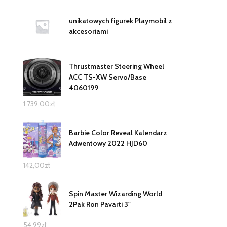
unikatowych figurek Playmobil z
akcesoriami
Thrustmaster Steering Wheel
ACC TS-XW Servo/Base
4060199
1 739,00
zł
Barbie Color Reveal Kalendarz
Adwentowy 2022 HJD60
142,00
zł
Spin Master Wizarding World
2Pak Ron Pavarti 3"
54,99
zł