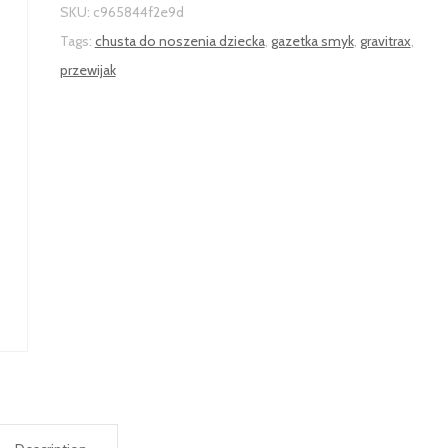
SKU:
c965844f2e9d
Tags:
chusta do noszenia dziecka
,
gazetka smyk
,
gravitrax
,
przewijak