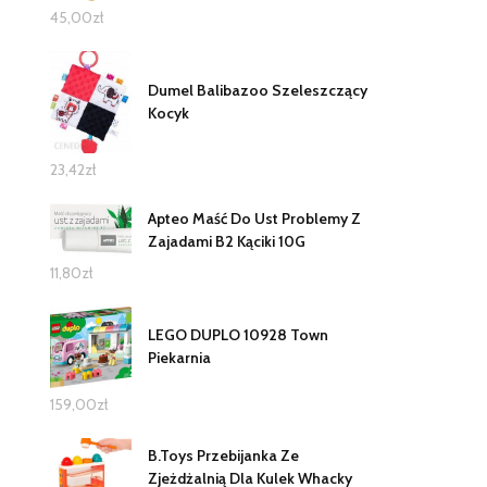
45,00
zł
Dumel Balibazoo Szeleszczący
Kocyk
23,42
zł
Apteo Maść Do Ust Problemy Z
Zajadami B2 Kąciki 10G
11,80
zł
LEGO DUPLO 10928 Town
Piekarnia
159,00
zł
B.Toys Przebijanka Ze
Zjeżdżalnią Dla Kulek Whacky