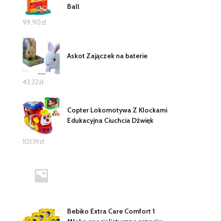
Ball
99,90
zł
Askot Zajączek na baterie
43,22
zł
Copter Lokomotywa Z Klockami
Edukacyjna Ciuchcia Dźwięk
101,19
zł
Bebiko Extra Care Comfort 1