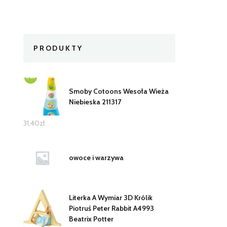
PRODUKTY
Smoby Cotoons Wesoła Wieża
Niebieska 211317
31,40
zł
owoce i warzywa
Literka A Wymiar 3D Królik
Piotruś Peter Rabbit A4993
Beatrix Potter