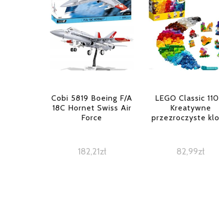
Cobi 5819 Boeing F/A
LEGO Classic 110
18C Hornet Swiss Air
Kreatywne
Force
przezroczyste klo
182,21
zł
82,99
zł