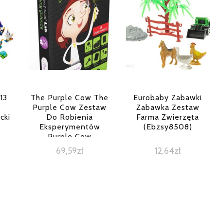
13
The Purple Cow The
Eurobaby Zabawki
Purple Cow Zestaw
Zabawka Zestaw
cki
Do Robienia
Farma Zwierzęta
Eksperymentów
(Ebzsy8508)
Purple Cow
69,59
zł
12,64
zł