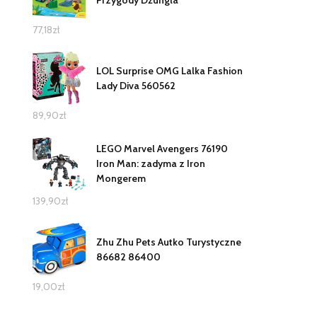
77,18
zł
LOL Surprise OMG Lalka Fashion
Lady Diva 560562
89,90
zł
LEGO Marvel Avengers 76190
Iron Man: zadyma z Iron
Mongerem
139,90
zł
Zhu Zhu Pets Autko Turystyczne
86682 86400
19,00
zł