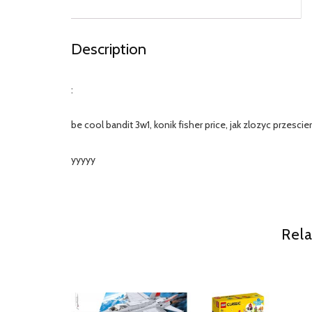
Description
:
be cool bandit 3w1, konik fisher price, jak zlozyc przesci
yyyyy
Rela