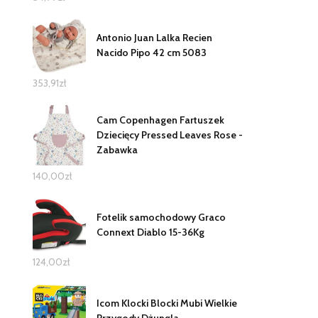
Antonio Juan Lalka Recien
Nacido Pipo 42 cm 5083
353,91
zł
Cam Copenhagen Fartuszek
Dziecięcy Pressed Leaves Rose -
Zabawka
140,00
zł
Fotelik samochodowy Graco
Connext Diablo 15-36Kg
124,00
zł
Icom Klocki Blocki Mubi Wielkie
Przygody Dżungla