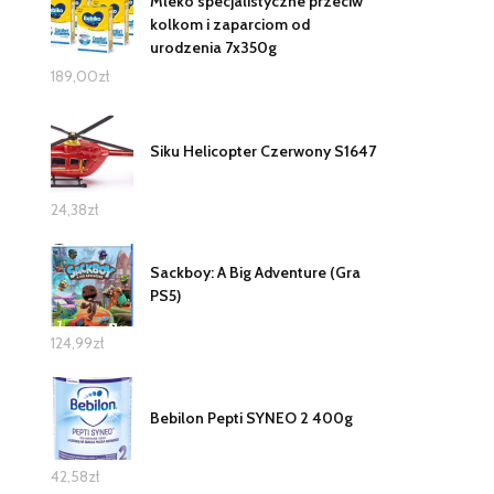
Mleko specjalistyczne przeciw
kolkom i zaparciom od
urodzenia 7x350g
189,00
zł
Siku Helicopter Czerwony S1647
24,38
zł
Sackboy: A Big Adventure (Gra
PS5)
124,99
zł
Bebilon Pepti SYNEO 2 400g
42,58
zł