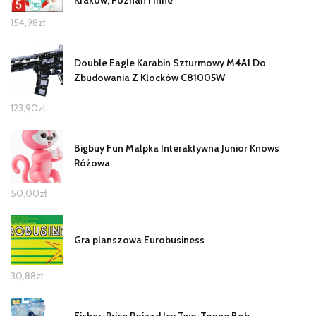
154,98
zł
Double Eagle Karabin Szturmowy M4A1 Do
Zbudowania Z Klocków C81005W
123,90
zł
Bigbuy Fun Małpka Interaktywna Junior Knows
Różowa
50,00
zł
Gra planszowa Eurobusiness
30,88
zł