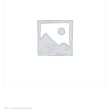
SKU:
47563121ad76