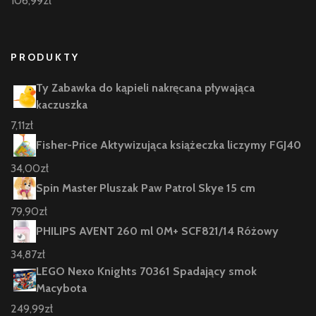
106,99
zł
PRODUKTY
Ty Zabawka do kąpieli nakręcana pływająca
kaczuszka
7,11
zł
Fisher-Price Aktywizująca książeczka liczymy FGJ40
34,00
zł
Spin Master Pluszak Paw Patrol Skye 15 cm
79,90
zł
PHILIPS AVENT 260 ml 0M+ SCF821/14 Różowy
34,87
zł
LEGO Nexo Knights 70361 Spadający smok
Macybota
249,99
zł