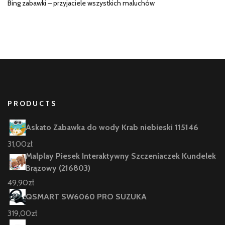
Bing zabawki – przyjaciele wszystkich maluchów
PRODUCTS
Askato Zabawka do wody Krab niebieski 115146
31,00
zł
Malplay Piesek Interaktywny Szczeniaczek Kundelek
Brązowy (216803)
49,90
zł
QSMART SW6060 PRO SUZUKA
319,00
zł