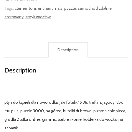
Tags:
clementoni
,
enchantimals
,
puzzle
,
samochód zdalnie
sterowany
,
smyk wrocław
Description
Description
:
płyn do kąpieli dla noworodka, jaki fotelik 15 36, trefl na jagody, cbx
etu plus, puzzle 3000, na górze, butelki dr brown, pizama chlopieca,
gra dla 2 latka online, grimms, barbie i konie, kolderka do wozka, na
zabawki