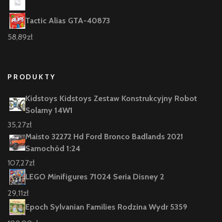
Tactic Alias GTA-40873
58,89
zł
PRODUKTY
Kidstoys Kidstoys Zestaw Konstrukcyjny Robot
Solarny 14W1
35,27
zł
Maisto 32272 Hd Ford Bronco Badlands 2021
Samochód 1:24
107,27
zł
LEGO Minifigures 71024 Seria Disney 2
29,11
zł
Epoch Sylvanian Families Rodzina Wydr 5359