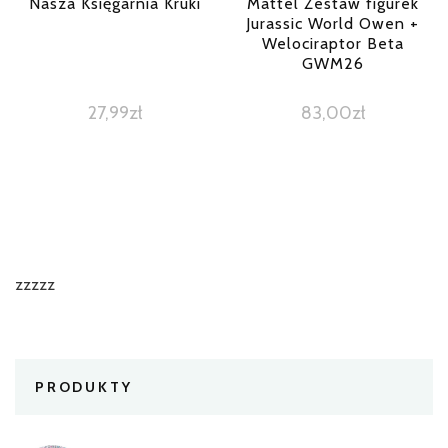
Nasza Księgarnia Kruki
Mattel Zestaw figurek
Jurassic World Owen +
Welociraptor Beta
GWM26
27,99
zł
83,00
zł
zzzzz
PRODUKTY