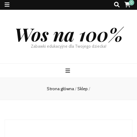
0
Wos na 100%
Zabawki edukacyjne dla Twojego dziecka!
Strona główna
/
Sklep
/