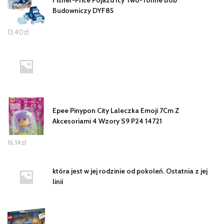
Fisher-Price Pojazd Icy Two-Tonne Bob
Budowniczy DYF85
13,40
zł
Epee Pinypon City Laleczka Emoji 7Cm Z
Akcesoriami 4 Wzory S9 P24 14721
16,14
zł
która jest w jej rodzinie od pokoleń. Ostatnia z jej
linii