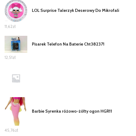
LOL Surprise Talerzyk Deserowy Do Mikrofali
11,62
zł
Pisarek Telefon Na Baterie Cht382371
12,51
zł
Barbie Syrenka różowo-żółty ogon HGR11
45,76
zł