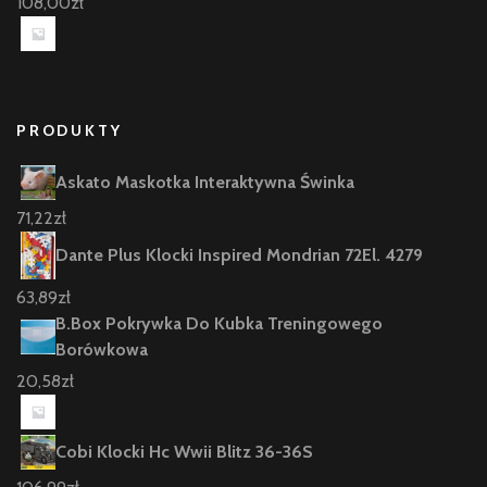
108,00
zł
PRODUKTY
Askato Maskotka Interaktywna Świnka
71,22
zł
Dante Plus Klocki Inspired Mondrian 72El. 4279
63,89
zł
B.Box Pokrywka Do Kubka Treningowego
Borówkowa
20,58
zł
Cobi Klocki Hc Wwii Blitz 36-36S