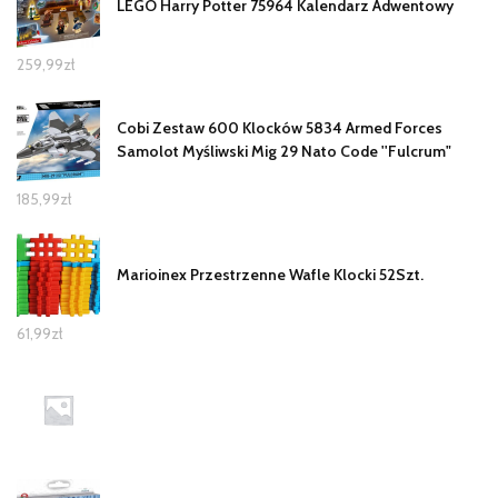
LEGO Harry Potter 75964 Kalendarz Adwentowy
259,99
zł
Cobi Zestaw 600 Klocków 5834 Armed Forces
Samolot Myśliwski Mig 29 Nato Code ''Fulcrum"
185,99
zł
Marioinex Przestrzenne Wafle Klocki 52Szt.
61,99
zł