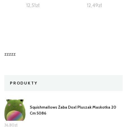
12,51
zł
12,49
zł
zzzzz
PRODUKTY
Squishmallows Żaba Doxl Pluszak Maskotka 20
Cm 5086
36,80
zł