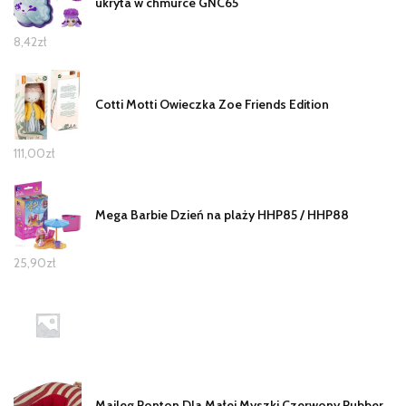
ukryta w chmurce GNC65
8,42
zł
Cotti Motti Owieczka Zoe Friends Edition
111,00
zł
Mega Barbie Dzień na plaży HHP85 / HHP88
25,90
zł
Maileg Ponton Dla Małej Myszki Czerwony Rubber