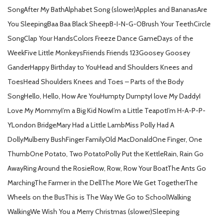
SongAfter My BathAlphabet Song (slower)Apples and BananasAre
You SleepingBaa Baa Black SheepB-I-N-G-OBrush Your TeethCircle
SongClap Your HandsColors Freeze Dance GameDays of the
WeekFive Little MonkeysFriends Friends 123Goosey Goosey
GanderHappy Birthday to YouHead and Shoulders Knees and
ToesHead Shoulders Knees and Toes – Parts of the Body
SongHello, Hello, How Are YouHumpty DumptyI love My DaddyI
Love My MommyI’m a Big Kid NowI’m a Little TeapotI’m H-A-P-P-
YLondon BridgeMary Had a Little LambMiss Polly Had A
DollyMulberry BushFinger FamilyOld MacDonaldOne Finger, One
ThumbOne Potato, Two PotatoPolly Put the KettleRain, Rain Go
AwayRing Around the RosieRow, Row, Row Your BoatThe Ants Go
MarchingThe Farmer in the DellThe More We Get TogetherThe
Wheels on the BusThis is The Way We Go to SchoolWalking
WalkingWe Wish You a Merry Christmas (slower)Sleeping