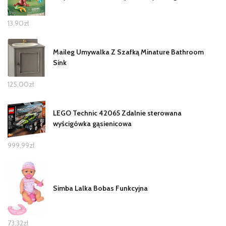
13,90
zł
Maileg Umywalka Z Szafką Minature Bathroom
Sink
125,00
zł
LEGO Technic 42065 Zdalnie sterowana
wyścigówka gąsienicowa
999,99
zł
Simba Lalka Bobas Funkcyjna
73,32
zł