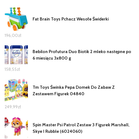
Fat Brain Toys Pchacz Wesołe Świderki
196,00
zł
Bebilon Profutura Duo Biotik 2 mleko następne po
6 miesiącu 3x800 g
158,55
zł
Tm Toys Świnka Pepa Domek Do Zabaw Z
Zestawem Figurek 04840
249,99
zł
Spin Master Psi Patrol Zestaw 3 Figurek Marshall,
Skye I Rubble (6024060)