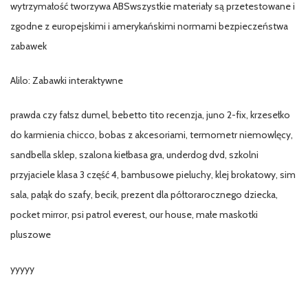
wytrzymałość tworzywa ABSwszystkie materiały są przetestowane i
zgodne z europejskimi i amerykańskimi normami bezpieczeństwa
zabawek
Alilo: Zabawki interaktywne
prawda czy fałsz dumel, bebetto tito recenzja, juno 2-fix, krzesełko
do karmienia chicco, bobas z akcesoriami, termometr niemowlęcy,
sandbella sklep, szalona kiełbasa gra, underdog dvd, szkolni
przyjaciele klasa 3 część 4, bambusowe pieluchy, klej brokatowy, sim
sala, pałąk do szafy, becik, prezent dla półtorarocznego dziecka,
pocket mirror, psi patrol everest, our house, małe maskotki
pluszowe
yyyyy