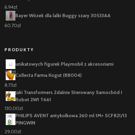
6,94
zł
Bayer Wózek dla lalki Buggy szary 30533AA
60,70
zł
PRODUKTY
unikatowych figurek Playmobil z akcesoriami
Collecta Farma Kogut (88004)
8,73
zł
Jaki Transformers Zdalnie Sterowany Samochód I
Robot 2W1 T661
130,00
zł
PHILIPS AVENT antykolkowa 260 ml 1M+ SCF821/13
PINGWIN
29,00
zł