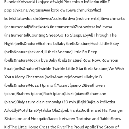
BunniesKołysanki i kojące dźwięki:Piosenka o króliczku AliloZ
popielnika na WojtusiaAaa kotki dwaSiwa chmurkaWlazł
kotekZłotowłosa królewnaAaa kotki dwa (instrumental)Siwa chmurka
(instrumental)Wlazł kotek (instrumental)Złotowłosa królewna
(instrumental)Counting SheepGo To SleepBabyAll Through The
Night (bells&nature)Brahms Lullaby (bells&nature)Hush LIttle Baby
(bells&nature)Jack and Jill (bells&nature)LIttle Bo Peep
(bells&nature)Rock a bye Baby (bells&nature)Row, Row, Row Your
Boat (bells&nature)Twinkle Twinkle Little Star (bells&nature)We Wish
You A Merry Christmas (bells&nature)Mozart Lullaby in D
(bells&nature)Mozart (piano 1)Mozart (piano 2)Beethoven
(piano)Brahms (piano)Rach (piano)Liszt (piano)Schumann
(piano)Biały szum dla niemowląt (30 min.)Bajki:Bajka o króliczku
AliloElfyMotyl EmilPytalska OlaZąbek FrankaBrother and His Younger
SisterLion and MosquitoRaces between Tortoise and RabbitSnow
KidThe Little Horse Cross the RiverThe Proud ApolloThe Story of