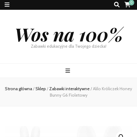
0
Wos na 100%
Zabawki edukacyjne dla Twojego dziecka!
Strona główna
/
Sklep
/
Zabawki interaktywne
/
Alilo Króliczek Honey
Bunny G6 Fioletowy