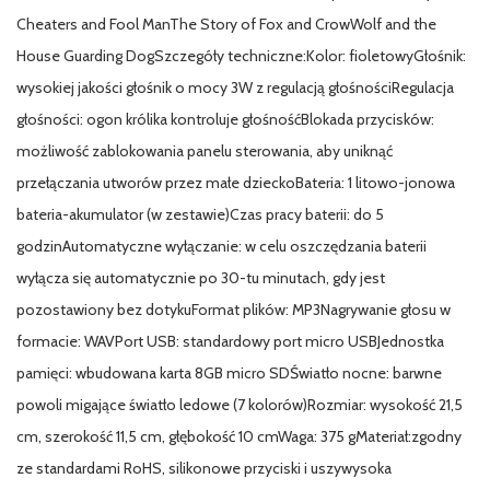
Cheaters and Fool ManThe Story of Fox and CrowWolf and the
House Guarding DogSzczegóły techniczne:Kolor: fioletowyGłośnik:
wysokiej jakości głośnik o mocy 3W z regulacją głośnościRegulacja
głośności: ogon królika kontroluje głośnośćBlokada przycisków:
możliwość zablokowania panelu sterowania, aby uniknąć
przełączania utworów przez małe dzieckoBateria: 1 litowo-jonowa
bateria-akumulator (w zestawie)Czas pracy baterii: do 5
godzinAutomatyczne wyłączanie: w celu oszczędzania baterii
wyłącza się automatycznie po 30-tu minutach, gdy jest
pozostawiony bez dotykuFormat plików: MP3Nagrywanie głosu w
formacie: WAVPort USB: standardowy port micro USBJednostka
pamięci: wbudowana karta 8GB micro SDŚwiatło nocne: barwne
powoli migające światło ledowe (7 kolorów)Rozmiar: wysokość 21,5
cm, szerokość 11,5 cm, głębokość 10 cmWaga: 375 gMateriał:zgodny
ze standardami RoHS, silikonowe przyciski i uszywysoka