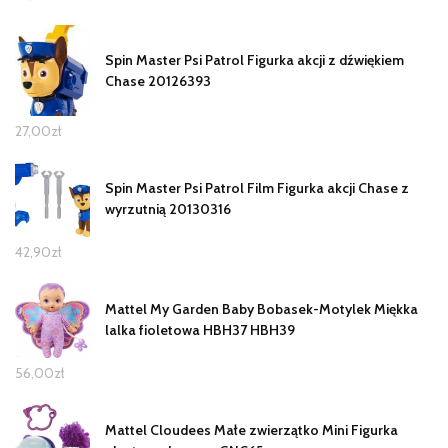
Spin Master Psi Patrol Figurka akcji z dźwiękiem
Chase 20126393
27,00
zł
Spin Master Psi Patrol Film Figurka akcji Chase z
wyrzutnią 20130316
42,90
zł
Mattel My Garden Baby Bobasek-Motylek Miękka
lalka fioletowa HBH37 HBH39
56,00
zł
Mattel Cloudees Małe zwierzątko Mini Figurka