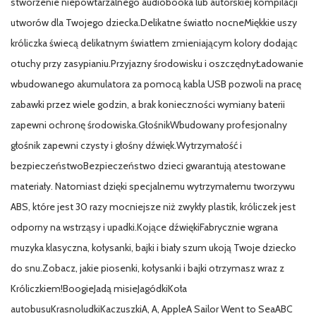
stworzenie niepowtarzalnego audiobooka lub autorskiej kompilacji
utworów dla Twojego dziecka.Delikatne światło nocneMiękkie uszy
króliczka świecą delikatnym światłem zmieniającym kolory dodając
otuchy przy zasypianiu.Przyjazny środowisku i oszczędnyŁadowanie
wbudowanego akumulatora za pomocą kabla USB pozwoli na pracę
zabawki przez wiele godzin, a brak konieczności wymiany baterii
zapewni ochronę środowiska.GłośnikWbudowany profesjonalny
głośnik zapewni czysty i głośny dźwięk.Wytrzymałość i
bezpieczeństwoBezpieczeństwo dzieci gwarantują atestowane
materiały. Natomiast dzięki specjalnemu wytrzymałemu tworzywu
ABS, które jest 30 razy mocniejsze niż zwykły plastik, króliczek jest
odporny na wstrząsy i upadki.Kojące dźwiękiFabrycznie wgrana
muzyka klasyczna, kołysanki, bajki i biały szum ukoją Twoje dziecko
do snu.Zobacz, jakie piosenki, kołysanki i bajki otrzymasz wraz z
Króliczkiem!BoogieJadą misieJagódkiKoła
autobusuKrasnoludkiKaczuszkiA, A, AppleA Sailor Went to SeaABC