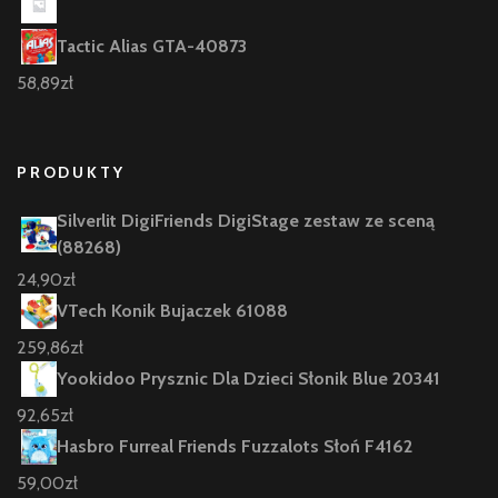
Tactic Alias GTA-40873
58,89
zł
PRODUKTY
Silverlit DigiFriends DigiStage zestaw ze sceną
(88268)
24,90
zł
VTech Konik Bujaczek 61088
259,86
zł
Yookidoo Prysznic Dla Dzieci Słonik Blue 20341
92,65
zł
Hasbro Furreal Friends Fuzzalots Słoń F4162
59,00
zł