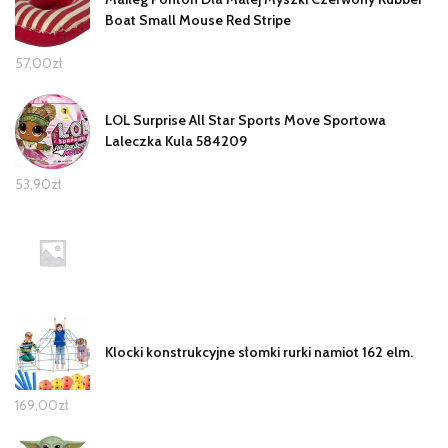
Boat Small Mouse Red Stripe
57,00
zł
LOL Surprise All Star Sports Move Sportowa
Laleczka Kula 584209
53,90
zł
Klocki konstrukcyjne słomki rurki namiot 162 elm.
169,00
zł