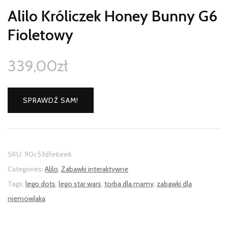
Alilo Króliczek Honey Bunny G6
Fioletowy
339,00
zł
SPRAWDŹ SAM!
SKU:
90c53dfe6ee6
Categories:
Alilo
,
Zabawki interaktywne
Tags:
lego dots
,
lego star wars
,
torba dla mamy
,
zabawki dla
niemowlaka