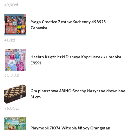
49,90
zł
Mega Creative Zestaw Kuchenny 498925 -
Zabawka
41,21
zł
Hasbro Księżniczki Disneya Kopciuszek + ubranka
E9591
60,00
zł
Gra planszowa ABINO Szachy klasyczne drewniane
31 cm
96,00
zł
Playmobil 71074 Wiltopia Młody Orangutan