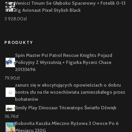
Venicci Tinum Se Głęboko Spacerowy + Fotelik 0-13
Kg Avionaut Pixel Stylish Black
3 928,00
zł
PRODUKTY
Spin Master Psi Patrol Rescue Knights Pojazd
Policyjny Z Wyrzutnią + Figurka Rycerz Chase
20133696
79,90
zł
zanurz się w ekscytujących opowieściach o dobru
kontra złu na tle wszechświata zamieszkałego przez
bohaterów
Smily Play Dinozaur Triceratops Światło Dźwięk
36,74
zł
Bobovita Kaszka Mleczno Ryżowa 3 Owoce Po 6
Miesiącu 230G