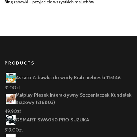
Bing zabawki – przyjaciele wszystkich maluchów
PRODUCTS
Askato Zabawka do wody Krab niebieski 115146
31,00
zł
Malplay Piesek Interaktywny Szczeniaczek Kundelek
Brązowy (216803)
49,90
zł
QSMART SW6060 PRO SUZUKA
319,00
zł