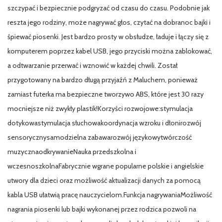
szczypać i bezpiecznie podgryzać od czasu do czasu. Podobnie jak
reszta jego rodziny, może nagrywać głos, czytać na dobranoc bajki i
śpiewać piosenki. Jest bardzo prosty w obsłudze, ładuje i łączy się z
komputerem poprzez kabel USB, jego przyciski można zablokować,
a odtwarzanie przerwać i wznowić w każdej chwili. Został
przygotowany na bardzo długą przyjaźń z Maluchem, ponieważ
zamiast futerka ma bezpieczne tworzywo ABS, które jest 30 razy
mocniejsze niż zwykły plastik!Korzyści rozwojowe:stymulacja
dotykowastymulacja słuchowakoordynacja wzroku i dłonirozwój
sensorycznysamodzielna zabawarozwój językowytwórczość
muzycznaodkrywanieNauka przedszkolna i
wczesnoszkolnaFabrycznie wgrane popularne polskie i angielskie
utwory dla dzieci oraz możliwość aktualizacji danych za pomocą
kabla USB ułatwią pracę nauczycielom.Funkcja nagrywaniaMożliwość
nagrania piosenki lub bajki wykonanej przez rodzica pozwoli na