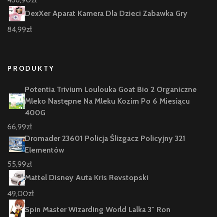
DexXer Aparat Kamera Dla Dzieci Zabawka Gry
84,99
zł
PRODUKTY
Potentia Trivium Loulouka Goat Bio 2 Organiczne
Mleko Następne Na Mleku Kozim Po 6 Miesiącu
400G
66,99
zł
Dromader 23601 Policja Ślizgacz Policyjny 321
Elementów
55,99
zł
Mattel Disney Auta Kris Revstopski
49,00
zł
Spin Master Wizarding World Lalka 3" Ron