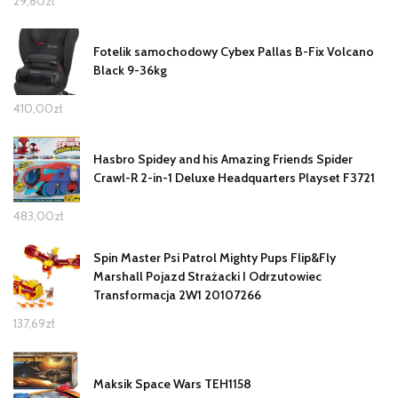
29,80
zł
Fotelik samochodowy Cybex Pallas B-Fix Volcano
Black 9-36kg
410,00
zł
Hasbro Spidey and his Amazing Friends Spider
Crawl-R 2-in-1 Deluxe Headquarters Playset F3721
483,00
zł
Spin Master Psi Patrol Mighty Pups Flip&Fly
Marshall Pojazd Strażacki I Odrzutowiec
Transformacja 2W1 20107266
137,69
zł
Maksik Space Wars TEH1158