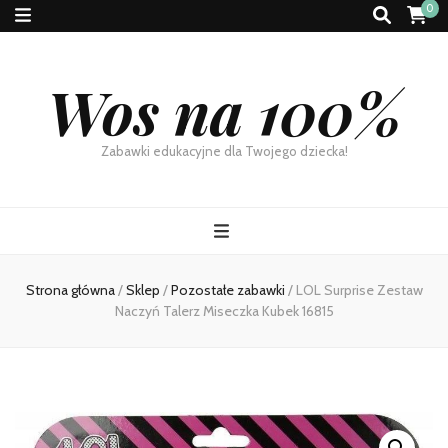
0
Wos na 100%
Zabawki edukacyjne dla Twojego dziecka!
Strona główna
/
Sklep
/
Pozostałe zabawki
/
LOL Surprise Zestaw
Naczyń Talerz Miseczka Kubek 16815