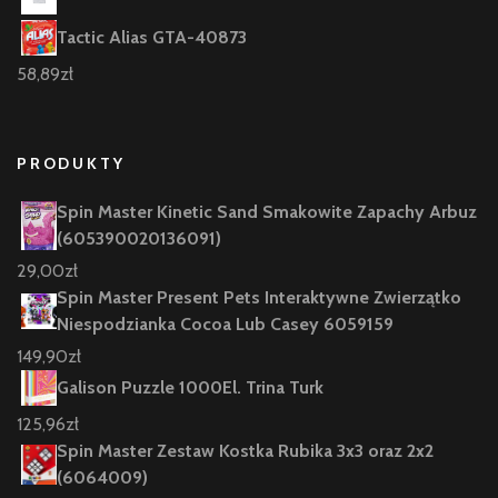
Tactic Alias GTA-40873
58,89
zł
PRODUKTY
Spin Master Kinetic Sand Smakowite Zapachy Arbuz
(605390020136091)
29,00
zł
Spin Master Present Pets Interaktywne Zwierzątko
Niespodzianka Cocoa Lub Casey 6059159
149,90
zł
Galison Puzzle 1000El. Trina Turk
125,96
zł
Spin Master Zestaw Kostka Rubika 3x3 oraz 2x2
(6064009)