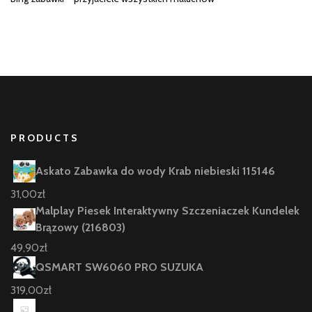
PRODUCTS
Askato Zabawka do wody Krab niebieski 115146
31,00
zł
Malplay Piesek Interaktywny Szczeniaczek Kundelek
Brązowy (216803)
49,90
zł
QSMART SW6060 PRO SUZUKA
319,00
zł