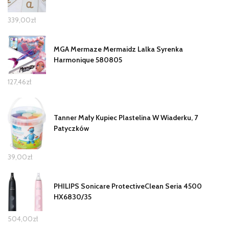
339,00
zł
MGA Mermaze Mermaidz Lalka Syrenka
Harmonique 580805
127,46
zł
Tanner Mały Kupiec Plastelina W Wiaderku, 7
Patyczków
39,00
zł
PHILIPS Sonicare ProtectiveClean Seria 4500
HX6830/35
504,00
zł