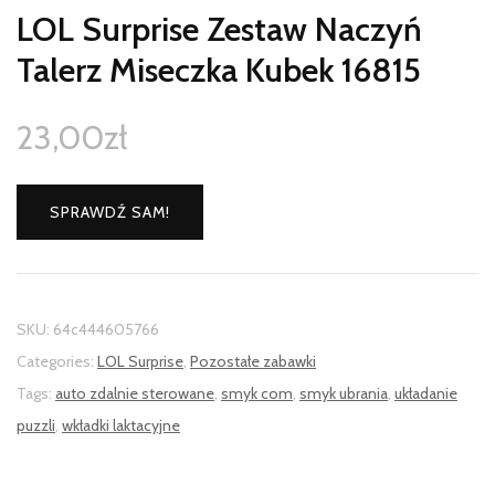
LOL Surprise Zestaw Naczyń
Talerz Miseczka Kubek 16815
23,00
zł
SPRAWDŹ SAM!
SKU:
64c444605766
Categories:
LOL Surprise
,
Pozostałe zabawki
Tags:
auto zdalnie sterowane
,
smyk com
,
smyk ubrania
,
układanie
puzzli
,
wkładki laktacyjne