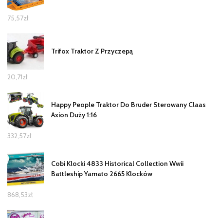
75,57
zł
Trifox Traktor Z Przyczepą
20,71
zł
Happy People Traktor Do Bruder Sterowany Claas
Axion Duży 1:16
332,57
zł
Cobi Klocki 4833 Historical Collection Wwii
Battleship Yamato 2665 Klocków
868,53
zł