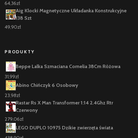
64,36
zł
Aig Klocki Magnetyczne Układanka Konstrukcyjne
138 Szt
49,90
zł
PRODUKTY
Beppe Lalka Szmaciana Cornelia 38Cm Różowa
31,99
zł
Abino Chińczyk 6 Osobowy
23,98
zł
Rastar Rs X Man Transformer 1:14 2.4Ghz Rtr
Czerwony
279,06
zł
LEGO DUPLO 10975 Dzikie zwierzęta świata
438,90
zł