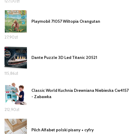
127,00
zł
Playmobil 71057 Wiltopia Orangutan
27,90
zł
Dante Puzzle 3D Led Titanic 20521
115,86
zł
Classic World Kuchnia Drewniana Niebieska Cw4157
- Zabawka
212,90
zł
Pilch Alfabet polski pisany + cyfry