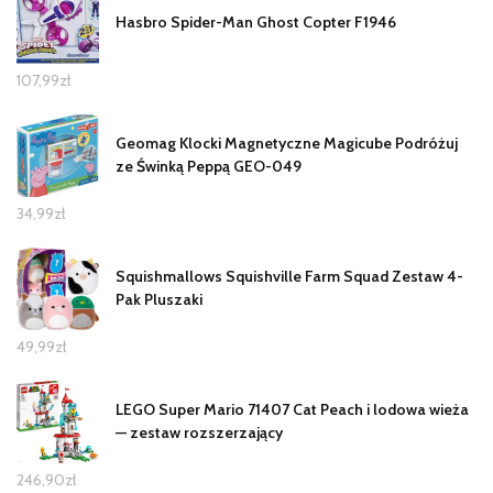
Hasbro Spider-Man Ghost Copter F1946
107,99
zł
Geomag Klocki Magnetyczne Magicube Podróżuj
ze Świnką Peppą GEO-049
34,99
zł
Squishmallows Squishville Farm Squad Zestaw 4-
Pak Pluszaki
49,99
zł
LEGO Super Mario 71407 Cat Peach i lodowa wieża
— zestaw rozszerzający
246,90
zł