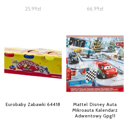
25,99
zł
66,99
zł
Eurobaby Zabawki 64418
Mattel Disney Auta
Mikroauta Kalendarz
Adwentowy Gpg11