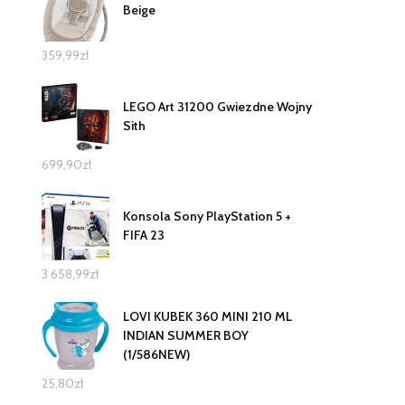
Beige
359,99
zł
LEGO Art 31200 Gwiezdne Wojny
Sith
699,90
zł
Konsola Sony PlayStation 5 +
FIFA 23
3 658,99
zł
LOVI KUBEK 360 MINI 210 ML
INDIAN SUMMER BOY
(1/586NEW)
25,80
zł