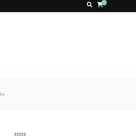
0
ka
zzzzz