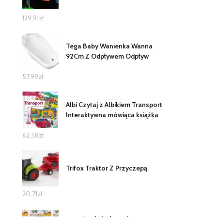
129,91
zł
Tega Baby Wanienka Wanna
92Cm Z Odpływem Odpływ
57,99
zł
Albi Czytaj z Albikiem Transport
Interaktywna mówiąca książka
62,58
zł
Trifox Traktor Z Przyczepą
20,71
zł