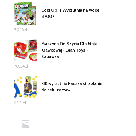
Cobi Qixils Wyrzutnia na wodę
87007
90,16
zł
Maszyna Do Szycia Dla Małej
Krawcowej - Lean Toys -
Zabawka
70,54
zł
KIK wyrzutnia Kaczka strzelanie
do celu zestaw
113,31
zł