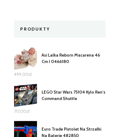
PRODUKTY
Asi Lalka Reborn Macarena 46
Cm I 0466180
499,00
zł
LEGO Star Wars 75104 Kylo Ren's
Command Shuttle
717,00
zł
Euro Trade Pistolet Na Strzałki
Na Baterie 482850