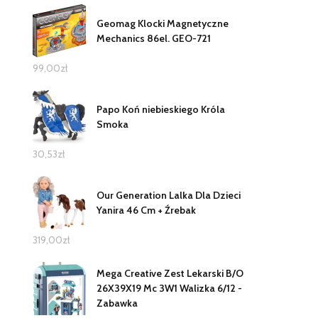
Geomag Klocki Magnetyczne
Mechanics 86el. GEO-721
99,00
zł
Papo Koń niebieskiego Króla
Smoka
30,53
zł
Our Generation Lalka Dla Dzieci
Yanira 46 Cm + Źrebak
319,00
zł
Mega Creative Zest Lekarski B/O
26X39X19 Mc 3W1 Walizka 6/12 -
Zabawka