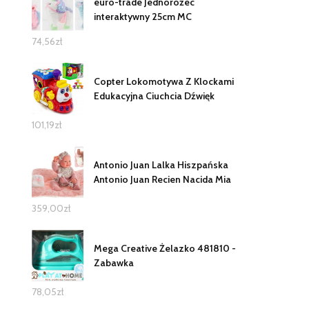
euro-trade Jednorożec
interaktywny 25cm MC
74,56
zł
Copter Lokomotywa Z Klockami
Edukacyjna Ciuchcia Dźwięk
101,19
zł
Antonio Juan Lalka Hiszpańska
Antonio Juan Recien Nacida Mia
359,00
zł
Mega Creative Żelazko 481810 -
Zabawka
78,05
zł