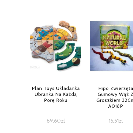
Plan Toys Układanka
Hipo Zwierzęt
Ubranka Na Każdą
Gumowy Wąż 
Porę Roku
Groszkiem 32C
A018P
89,60
zł
15,51
zł