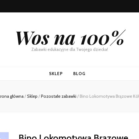
Wos na 100%
Zabawki edukacyjne dla Twojego dziecka!
SKLEP
BLOG
trona główna
/
Sklep
/
Pozostałe zabawki
/
Bino Lokomotywa Brązowe Kół
Bino Lokomotywa Brązowe