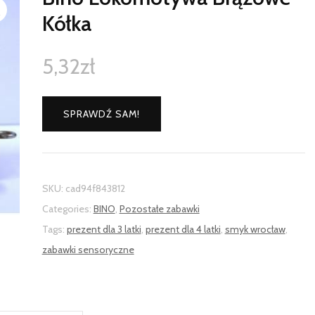
Kółka
5,32
zł
SPRAWDŹ SAM!
SKU:
cad94f843812
Categories:
BINO
,
Pozostałe zabawki
Tags:
prezent dla 3 latki
,
prezent dla 4 latki
,
smyk wrocław
,
zabawki sensoryczne