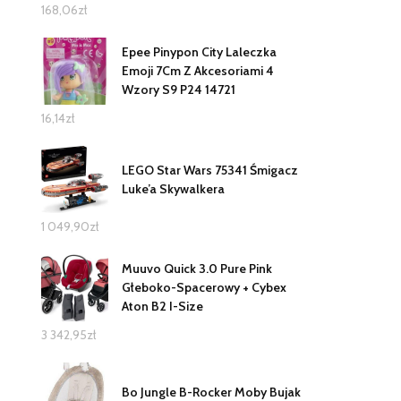
168,06
zł
Epee Pinypon City Laleczka
Emoji 7Cm Z Akcesoriami 4
Wzory S9 P24 14721
16,14
zł
LEGO Star Wars 75341 Śmigacz
Luke’a Skywalkera
1 049,90
zł
Muuvo Quick 3.0 Pure Pink
Głeboko-Spacerowy + Cybex
Aton B2 I-Size
3 342,95
zł
Bo Jungle B-Rocker Moby Bujak