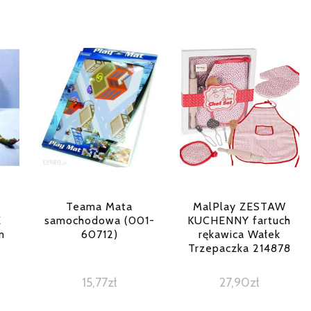
a
Teama Mata
MalPlay ZESTAW
Z
samochodowa (001-
KUCHENNY fartuch
m
60712)
rękawica Wałek
Trzepaczka 214878
15,77
zł
27,90
zł