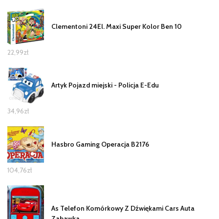
Clementoni 24El. Maxi Super Kolor Ben 10
22,99
zł
Artyk Pojazd miejski - Policja E-Edu
34,96
zł
Hasbro Gaming Operacja B2176
104,76
zł
As Telefon Komórkowy Z Dźwiękami Cars Auta
Zabawka