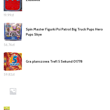
19,99
zł
Spin Master Figurki Psi Patrol Big Truck Pups Hero
Pups Skye
56,76
zł
Gra planszowa Trefl 5 Sekund 01778
59,82
zł