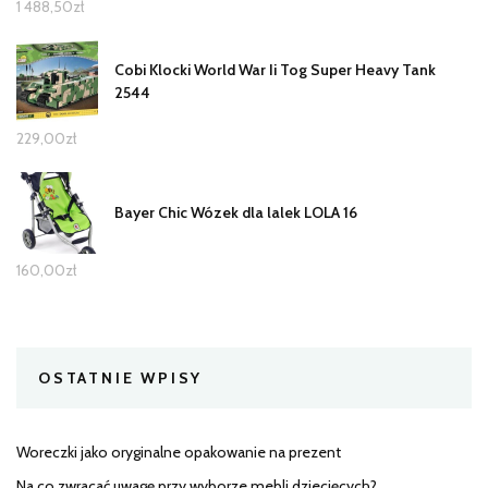
1 488,50
zł
Cobi Klocki World War Ii Tog Super Heavy Tank
2544
229,00
zł
Bayer Chic Wózek dla lalek LOLA 16
160,00
zł
OSTATNIE WPISY
Woreczki jako oryginalne opakowanie na prezent
Na co zwracać uwagę przy wyborze mebli dziecięcych?