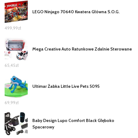
LEGO Ninjago 70640 Kwatera Główna S.O.G.
499,99
zł
Mega Creative Auto Ratunkowe Zdalnie Sterowane
65,45
zł
Ultimar Żabka Little Live Pets 5095
69,99
zł
Baby Design Lupo Comfort Black Głęboko
Spacerowy