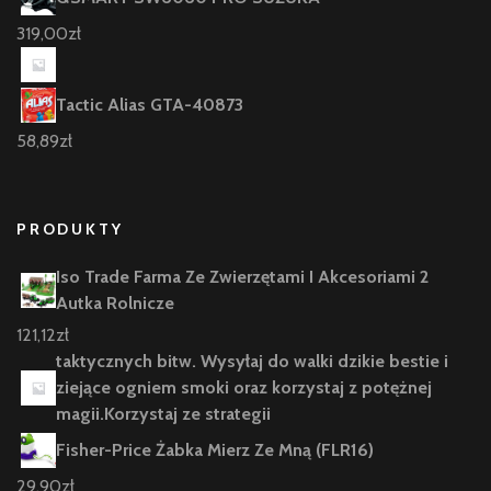
319,00
zł
Tactic Alias GTA-40873
58,89
zł
PRODUKTY
Iso Trade Farma Ze Zwierzętami I Akcesoriami 2
Autka Rolnicze
121,12
zł
taktycznych bitw. Wysyłaj do walki dzikie bestie i
ziejące ogniem smoki oraz korzystaj z potężnej
magii.Korzystaj ze strategii
Fisher-Price Żabka Mierz Ze Mną (FLR16)
29,90
zł