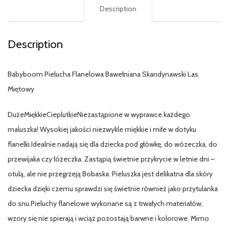
Description
Description
Babyboom Pielucha Flanelowa Bawełniana Skandynawski Las
Miętowy
DużeMiękkieCieplutkieNiezastąpione w wyprawce każdego
maluszka! Wysokiej jakości niezwykle miękkie i miłe w dotyku
flanelki.Idealnie nadają się dla dziecka pod główkę, do wózeczka, do
przewijaka czy łóżeczka. Zastąpią świetnie przykrycie w letnie dni –
otulą, ale nie przegrzeją Bobaska. Pieluszka jest delikatna dla skóry
dziecka dzięki czemu sprawdzi się świetnie również jako przytulanka
do snu.Pieluchy flanelowe wykonane są z trwałych materiałów,
wzory się nie spierają i wciąż pozostają barwne i kolorowe. Mimo