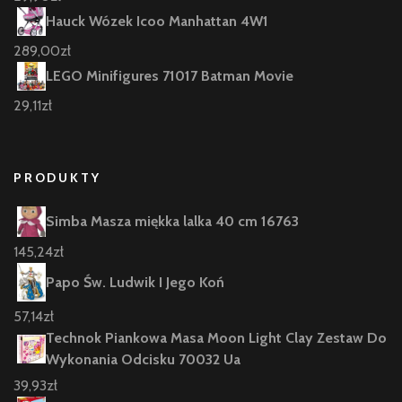
Hauck Wózek Icoo Manhattan 4W1
289,00
zł
LEGO Minifigures 71017 Batman Movie
29,11
zł
PRODUKTY
Simba Masza miękka lalka 40 cm 16763
145,24
zł
Papo Św. Ludwik I Jego Koń
57,14
zł
Technok Piankowa Masa Moon Light Clay Zestaw Do
Wykonania Odcisku 70032 Ua
39,93
zł