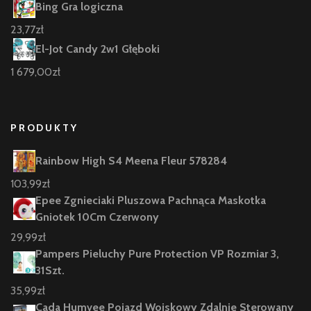
Bing Gra logiczna
23,77
zł
El-Jot Candy 2w1 Głęboki
1 679,00
zł
PRODUKTY
Rainbow High S4 Meena Fleur 578284
103,99
zł
Epee Zgnieciaki Pluszowa Pachnąca Maskotka
Gniotek 10Cm Czerwony
29,99
zł
Pampers Pieluchy Pure Protection VP Rozmiar 3,
31Szt.
35,99
zł
Cada Humvee Pojazd Wojskowy Zdalnie Sterowany