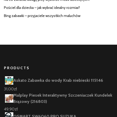
Pościel dla dziecka – jak wybrać idealny rozmiar?
Bing zabawki – przyjaciele wszystkich maluchów
PRODUCTS
Askato Zabawka do wody Krab niebieski 115146
31,00
zł
Malplay Piesek Interaktywny Szczeniaczek Kundelek
Brązowy (216803)
49,90
zł
QSMART SW6060 PRO SUZUKA