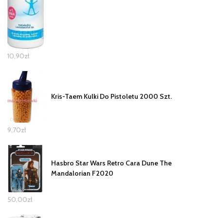
10,90
zł
Kris-Taem Kulki Do Pistoletu 2000 Szt.
9,70
zł
Hasbro Star Wars Retro Cara Dune The
Mandalorian F2020
50,00
zł