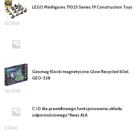
LEGO Minifigures 71025 Series 19 Construction Toys
22,00
zł
Geomag Klocki magnetyczne Glow Recycled 60el.
GEO-338
122,00
zł
C i D dla prawidłowego funkcjonowania układu
odpornościowego*Kwas ALA
3,00
zł