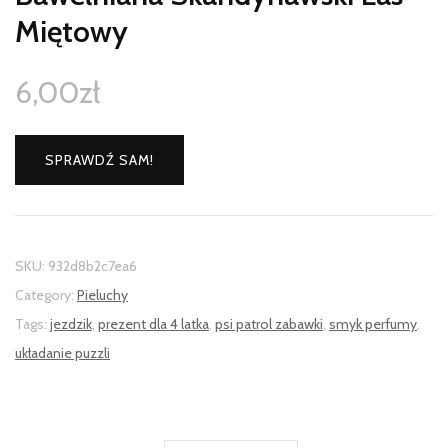
Miętowy
6,00
zł
SPRAWDŹ SAM!
SKU:
932d8b2c7ea6
Category:
Pieluchy
Tags:
jezdzik
,
prezent dla 4 latka
,
psi patrol zabawki
,
smyk perfumy
,
układanie puzzli