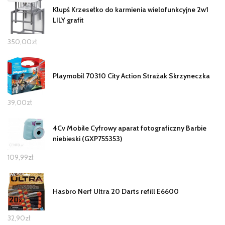
Klupś Krzesełko do karmienia wielofunkcyjne 2w1
LILY grafit
350,00
zł
Playmobil 70310 City Action Strażak Skrzyneczka
39,00
zł
4Cv Mobile Cyfrowy aparat fotograficzny Barbie
niebieski (GXP755353)
109,99
zł
Hasbro Nerf Ultra 20 Darts refill E6600
32,90
zł