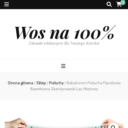
0
Wos na 100%
Zabawki edukacyjne dla Twojego dziecka!
Strona główna
/
Sklep
/
Pieluchy
/
Babyboom Pielucha Flanelowa
Bawełniana Skandynawski Las Miętowy