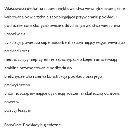
Właściwości:delikatna i super miękka warstwa wewnętrznaspecjalnie
karbowana powierzchnia zapobiegająca przywieraniu podkładu i
podrażnieniom skórycałkowicie oddychająca warstwa wierzchnia
umożliwiają
cyrkulację powietrza super absorbent zatrzymujący wilgoć wewnątrz
podkładu oraz
neutralizujący nieprzyjemne zapachypaski z klejem umożliwiają
stabilne przymocowanie podkładu do
bieliznyszeroka i cienka konstrukcja podkładu oraz jego
podwyższona
chłonnośćzapewniające dyskrecję noszenia i skuteczną ochronę,
nawet w
pozycji leżącej
BabyOno: Podkłady higieniczne