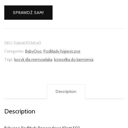
SPRAWDŹ SAM!
SKU:
0aba6303dca0
Categories:
BabyOno
,
Podkłady higieniczne
Tags:
kocyk dla niemowlaka
,
krzesełka do karmienia
Description
Description
Babyono Podkłady Poporodowe 10szt 502