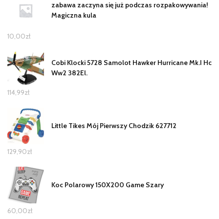
zabawa zaczyna się już podczas rozpakowywania!
Magiczna kula
10,00
zł
Cobi Klocki 5728 Samolot Hawker Hurricane Mk.I Hc
Ww2 382El.
114,99
zł
Little Tikes Mój Pierwszy Chodzik 627712
129,90
zł
Koc Polarowy 150X200 Game Szary
60,00
zł