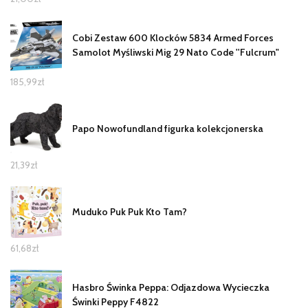
Cobi Zestaw 600 Klocków 5834 Armed Forces
Samolot Myśliwski Mig 29 Nato Code ''Fulcrum"
185,99
zł
Papo Nowofundland figurka kolekcjonerska
21,39
zł
Muduko Puk Puk Kto Tam?
61,68
zł
Hasbro Świnka Peppa: Odjazdowa Wycieczka
Świnki Peppy F4822