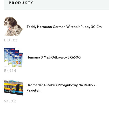
PRODUKTY
Teddy Hermann German Wirehair Puppy 30 Cm
133,00
zł
Humana 3 Mali Odkrywcy 3X650G
134,94
zł
Dromader Autobus Przegubowy Na Radio Z
Pakietem
69,90
zł