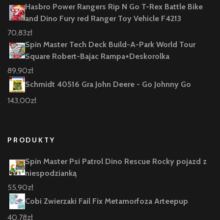
Hasbro Power Rangers Rip N Go T-Rex Battle Bike
and Dino Fury red Ranger Toy Vehicle F4213
70,83
zł
Spin Master Tech Deck Build-A-Park World Tour
Square Robert-Bajac Rampa+Deskorolka
89,90
zł
Schmidt 40516 Gra John Deere - Go Johnny Go
143,00
zł
PRODUKTY
Spin Master Psi Patrol Dino Rescue Rocky pojazd z
niespodzianką
55,90
zł
Cobi Zwierzaki Fail Fix Metamorfoza Arteepup
40,78
zł