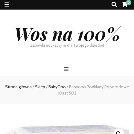
0
Wos na 100%
Zabawki edukacyjne dla Twojego dziecka!
Strona główna
/
Sklep
/
BabyOno
/
Babyono Podkłady Poporodowe
10szt 502