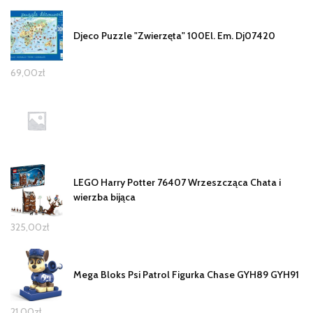
Djeco Puzzle "Zwierzęta" 100El. Em. Dj07420
69,00
zł
LEGO Harry Potter 76407 Wrzeszcząca Chata i
wierzba bijąca
325,00
zł
Mega Bloks Psi Patrol Figurka Chase GYH89 GYH91
21,00
zł