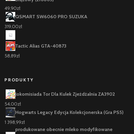
49,90
zł
QSMART SW6060 PRO SUZUKA
319,00
zł
Tactic Alias GTA-40873
58,89
zł
PRODUKTY
Jokomisiada Tor Dla Kulek Zjeżdżalnia ZA3902
54,00
zł
Hogwarts Legacy Edycja Kolekcjonerska (Gra PS5)
1 398,99
zł
produkowane obecnie mleko modyfikowane