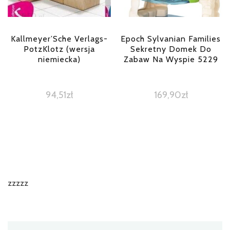
Kallmeyer’Sche Verlags-
Epoch Sylvanian Families
PotzKlotz (wersja
Sekretny Domek Do
niemiecka)
Zabaw Na Wyspie 5229
94,51
zł
169,90
zł
zzzzz