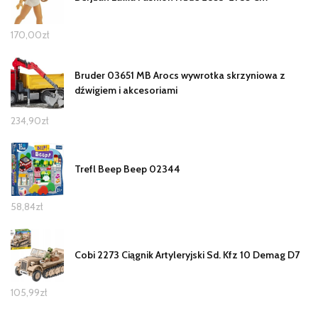
170,00
zł
Bruder 03651 MB Arocs wywrotka skrzyniowa z
dźwigiem i akcesoriami
234,90
zł
Trefl Beep Beep 02344
58,84
zł
Cobi 2273 Ciągnik Artyleryjski Sd. Kfz 10 Demag D7
105,99
zł