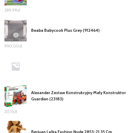
289,99
zł
Beaba Babycook Plus Grey (912464)
990,00
zł
Alexander Zestaw Konstrukcyjny Mały Konstruktor
Guardian (23183)
20,15
zł
Berjuan Lalka Fashion Nude 2853-21 35 Cm