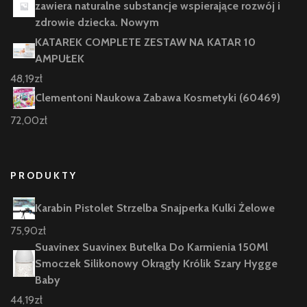
zawiera naturalne substancje wspierające rozwój i
zdrowie dziecka. Nowym
KATAREK COMPLETE ZESTAW NA KATAR 10
AMPUŁEK
48,19
zł
Clementoni Naukowa Zabawa Kosmetyki (60469)
72,00
zł
PRODUKTY
Karabin Pistolet Strzelba Snajperka Kulki Żelowe
75,90
zł
Suavinex Suavinex Butelka Do Karmienia 150Ml
Smoczek Silikonowy Okrągły Królik Szary Hygge
Baby
44,19
zł