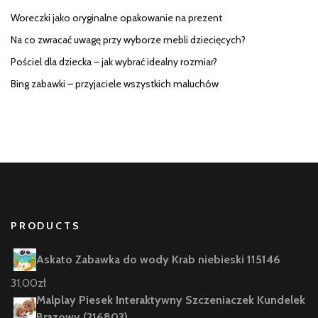
Woreczki jako oryginalne opakowanie na prezent
Na co zwracać uwagę przy wyborze mebli dziecięcych?
Pościel dla dziecka – jak wybrać idealny rozmiar?
Bing zabawki – przyjaciele wszystkich maluchów
PRODUCTS
Askato Zabawka do wody Krab niebieski 115146
31,00
zł
Malplay Piesek Interaktywny Szczeniaczek Kundelek
Brązowy (216803)