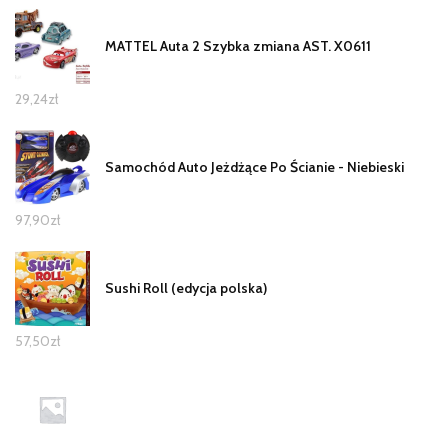
MATTEL Auta 2 Szybka zmiana AST. X0611
29,24
zł
Samochód Auto Jeżdżące Po Ścianie - Niebieski
97,90
zł
Sushi Roll (edycja polska)
57,50
zł