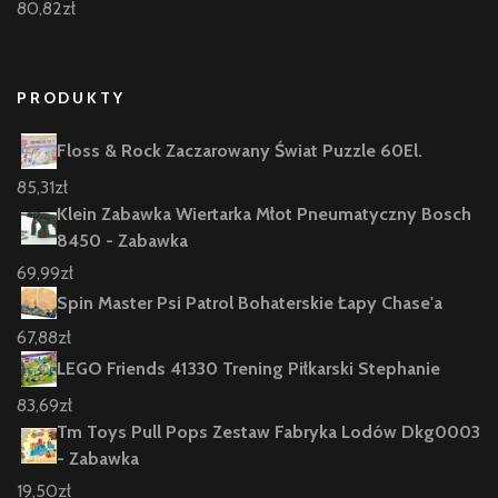
80,82
zł
PRODUKTY
Floss & Rock Zaczarowany Świat Puzzle 60El.
85,31
zł
Klein Zabawka Wiertarka Młot Pneumatyczny Bosch
8450 - Zabawka
69,99
zł
Spin Master Psi Patrol Bohaterskie Łapy Chase'a
67,88
zł
LEGO Friends 41330 Trening Piłkarski Stephanie
83,69
zł
Tm Toys Pull Pops Zestaw Fabryka Lodów Dkg0003
- Zabawka
19,50
zł