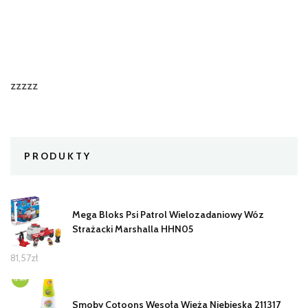
zzzzz
PRODUKTY
Mega Bloks Psi Patrol Wielozadaniowy Wóz
Strażacki Marshalla HHN05
81,57
zł
Smoby Cotoons Wesoła Wieża Niebieska 211317