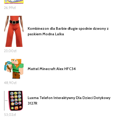
26,99
zł
Kombinezon dla Barbie długie spodnie dzwony z
paskiem Modna Lalka
23,00
zł
Mattel Minecraft Alex HFC34
48,90
zł
Luxma Telefon Interaktywny Dla Dzieci Dotykowy
3127R
53,02
zł