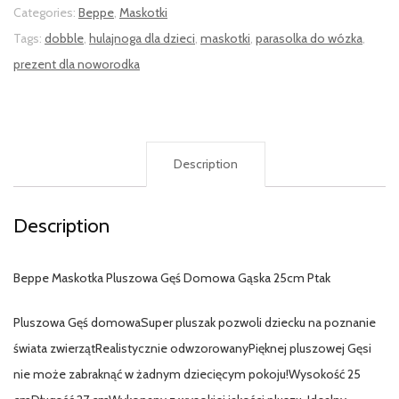
Categories:
Beppe
,
Maskotki
Tags:
dobble
,
hulajnoga dla dzieci
,
maskotki
,
parasolka do wózka
,
prezent dla noworodka
Description
Description
Beppe Maskotka Pluszowa Gęś Domowa Gąska 25cm Ptak
Pluszowa Gęś domowaSuper pluszak pozwoli dziecku na poznanie
świata zwierzątRealistycznie odwzorowanyPięknej pluszowej Gęsi
nie może zabraknąć w żadnym dziecięcym pokoju!Wysokość 25