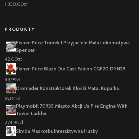
1 350,00
zł
PRODUKTY
Fisher-Price Tomek I Przyjaciele Mała Lokomotywa
Spencer
42,00
zł
Fisher-Price Blaze Die Cast Falcon CGF20 DYN29
49,99
zł
Dromader Konstruktorek Klocki Matal Koparka
16,00
zł
Playmobil 70935 Miasto Akcji Us Fire Engine With
Tower Ladder
274,90
zł
Simba Maskotka Interaktywna Husky