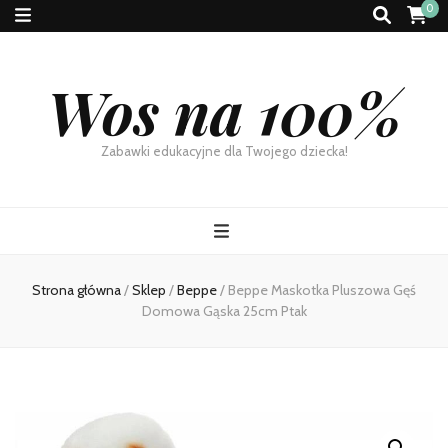
0
Wos na 100%
Zabawki edukacyjne dla Twojego dziecka!
Strona główna
/
Sklep
/
Beppe
/
Beppe Maskotka Pluszowa Gęś
Domowa Gąska 25cm Ptak