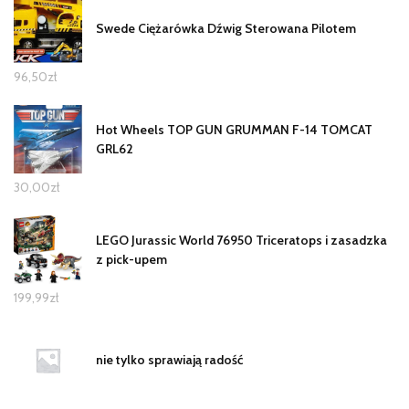
Swede Ciężarówka Dźwig Sterowana Pilotem
96,50
zł
Hot Wheels TOP GUN GRUMMAN F-14 TOMCAT
GRL62
30,00
zł
LEGO Jurassic World 76950 Triceratops i zasadzka
z pick-upem
199,99
zł
nie tylko sprawiają radość