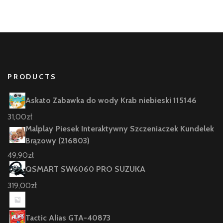
PRODUCTS
Askato Zabawka do wody Krab niebieski 115146
31,00
zł
Malplay Piesek Interaktywny Szczeniaczek Kundelek
Brązowy (216803)
49,90
zł
QSMART SW6060 PRO SUZUKA
319,00
zł
Tactic Alias GTA-40873