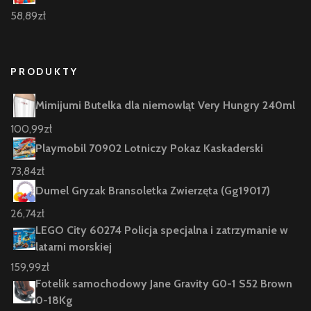
58,89
zł
PRODUKTY
Mimijumi Butelka dla niemowląt Very Hungry 240ml
100,99
zł
Playmobil 70902 Lotniczy Pokaz Kaskaderski
73,84
zł
Dumel Gryzak Bransoletka Zwierzęta (Gg19017)
26,74
zł
LEGO City 60274 Policja specjalna i zatrzymanie w
latarni morskiej
159,99
zł
Fotelik samochodowy Jane Gravity G0-1 S52 Brown
0-18Kg