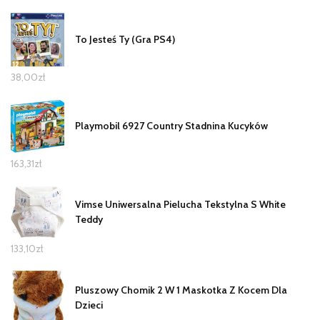
To Jesteś Ty (Gra PS4)
38,00
zł
Playmobil 6927 Country Stadnina Kucyków
163,31
zł
Vimse Uniwersalna Pielucha Tekstylna S White
Teddy
133,10
zł
Pluszowy Chomik 2 W 1 Maskotka Z Kocem Dla
Dzieci