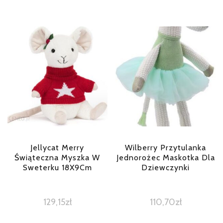
Jellycat Merry
Wilberry Przytulanka
Świąteczna Myszka W
Jednorożec Maskotka Dla
Sweterku 18X9Cm
Dziewczynki
129,15
zł
110,70
zł