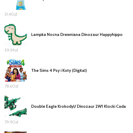
31,40
zł
Lampka Nocna Drewniana Dinozaur Happyhippo
59,99
zł
The Sims 4 Psy i Koty (Digital)
78,60
zł
Double Eagle Krokodyl/ Dinozaur 2W1 Klocki Cada
79,90
zł