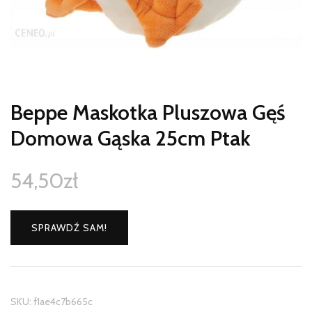
Beppe Maskotka Pluszowa Gęś
Domowa Gąska 25cm Ptak
54,50
zł
SPRAWDŹ SAM!
SKU:
f1ae4c7b665c