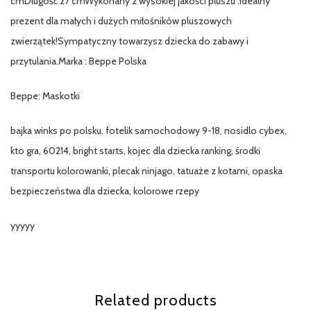
cmDługość 27 cmWykonany z wysokiej jakości pluszu .Idealny
prezent dla małych i dużych miłośników pluszowych
zwierzątek!Sympatyczny towarzysz dziecka do zabawy i
przytulania.Marka : Beppe Polska
Beppe: Maskotki
bajka winks po polsku, fotelik samochodowy 9-18, nosidlo cybex,
kto gra, 60214, bright starts, kojec dla dziecka ranking, środki
transportu kolorowanki, plecak ninjago, tatuaże z kotami, opaska
bezpieczeństwa dla dziecka, kolorowe rzepy
yyyyy
Related products