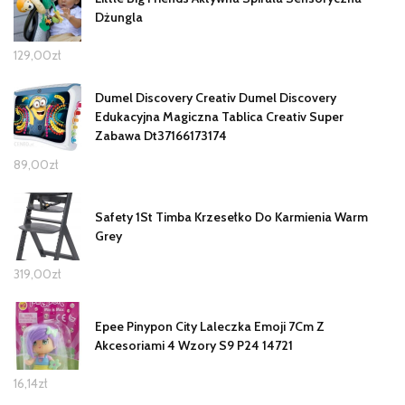
Dżungla
129,00
zł
Dumel Discovery Creativ Dumel Discovery
Edukacyjna Magiczna Tablica Creativ Super
Zabawa Dt37166173174
89,00
zł
Safety 1St Timba Krzesełko Do Karmienia Warm
Grey
319,00
zł
Epee Pinypon City Laleczka Emoji 7Cm Z
Akcesoriami 4 Wzory S9 P24 14721
16,14
zł