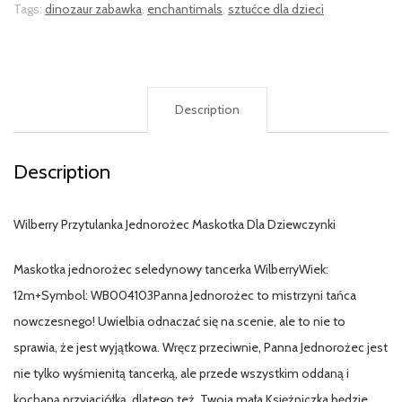
Tags:
dinozaur zabawka
,
enchantimals
,
sztućce dla dzieci
Description
Description
Wilberry Przytulanka Jednorożec Maskotka Dla Dziewczynki
Maskotka jednorożec seledynowy tancerka WilberryWiek:
12m+Symbol: WB004103Panna Jednorożec to mistrzyni tańca
nowczesnego! Uwielbia odnaczać się na scenie, ale to nie to
sprawia, że jest wyjątkowa. Wręcz przeciwnie, Panna Jednorożec jest
nie tylko wyśmienitą tancerką, ale przede wszystkim oddaną i
kochaną przyjaciółką, dlatego też, Twoja mała Księżniczka będzie