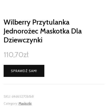
Wilberry Przytulanka
Jednorożec Maskotka Dla
Dziewczynki
110,70
zł
SPRAWDŹ SAM!
SKU:
d4d65270b1b8
Category:
Maskotki