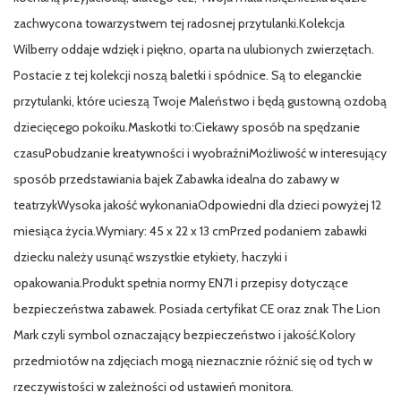
zachwycona towarzystwem tej radosnej przytulanki.Kolekcja
Wilberry oddaje wdzięk i piękno, oparta na ulubionych zwierzętach.
Postacie z tej kolekcji noszą baletki i spódnice. Są to eleganckie
przytulanki, które ucieszą Twoje Maleństwo i będą gustowną ozdobą
dziecięcego pokoiku.Maskotki to:Ciekawy sposób na spędzanie
czasuPobudzanie kreatywności i wyobraźniMożliwość w interesujący
sposób przedstawiania bajek Zabawka idealna do zabawy w
teatrzykWysoka jakość wykonaniaOdpowiedni dla dzieci powyżej 12
miesiąca życia.Wymiary: 45 x 22 x 13 cmPrzed podaniem zabawki
dziecku należy usunąć wszystkie etykiety, haczyki i
opakowania.Produkt spełnia normy EN71 i przepisy dotyczące
bezpieczeństwa zabawek. Posiada certyfikat CE oraz znak The Lion
Mark czyli symbol oznaczający bezpieczeństwo i jakość.Kolory
przedmiotów na zdjęciach mogą nieznacznie różnić się od tych w
rzeczywistości w zależności od ustawień monitora.