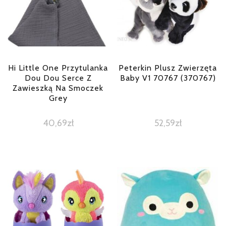
Hi Little One Przytulanka
Peterkin Plusz Zwierzęta
Dou Dou Serce Z
Baby V1 70767 (370767)
Zawieszką Na Smoczek
Grey
40,69
zł
52,59
zł