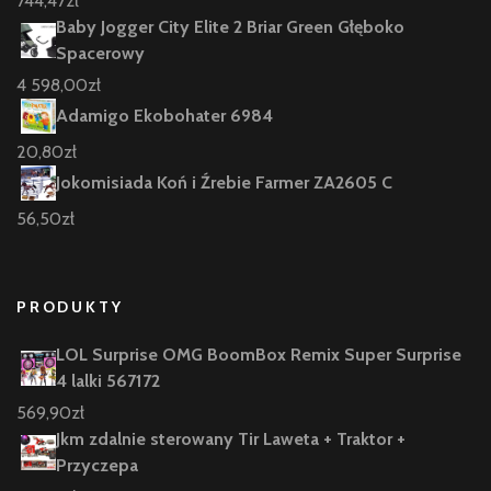
744,47
zł
Baby Jogger City Elite 2 Briar Green Głęboko
Spacerowy
4 598,00
zł
Adamigo Ekobohater 6984
20,80
zł
Jokomisiada Koń i Źrebie Farmer ZA2605 C
56,50
zł
PRODUKTY
LOL Surprise OMG BoomBox Remix Super Surprise
4 lalki 567172
569,90
zł
Jkm zdalnie sterowany Tir Laweta + Traktor +
Przyczepa