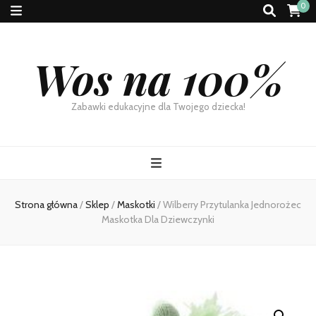
0
Wos na 100%
Zabawki edukacyjne dla Twojego dziecka!
Strona główna
/
Sklep
/
Maskotki
/
Wilberry Przytulanka Jednorożec
Maskotka Dla Dziewczynki