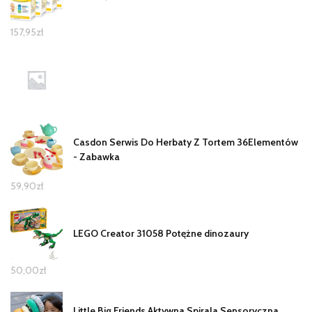
157,95
zł
Casdon Serwis Do Herbaty Z Tortem 36Elementów
- Zabawka
59,90
zł
LEGO Creator 31058 Potężne dinozaury
50,00
zł
Little Big Friends Aktywna Spirala Sensoryczna