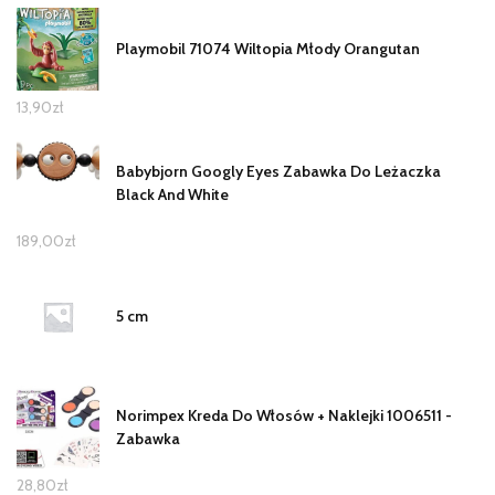
Playmobil 71074 Wiltopia Młody Orangutan
13,90
zł
Babybjorn Googly Eyes Zabawka Do Leżaczka
Black And White
189,00
zł
5 cm
Norimpex Kreda Do Włosów + Naklejki 1006511 -
Zabawka
28,80
zł