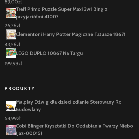
89,00
zł
Trefl Primo Puzzle Super Maxi 3w1 Bing z
przyjaciółmi 41003
26,36
zł
Clementoni Harry Potter Magiczne Tatuaże 18671
43,56
zł
LEGO DUPLO 10867 Na Targu
199,99
zł
PRODUKTY
Malplay Dźwig dla dzieci zdlanie Sterowany Rc
Budowlany
54,99
zł
Cobi Blinger Kryształki Do Ozdabiania Twarzy Niebo
(Jaz-00015)