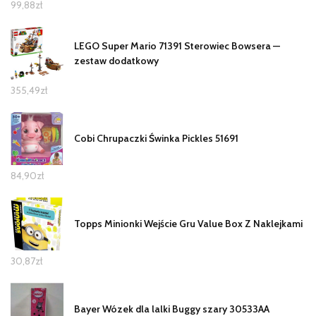
99,88
zł
LEGO Super Mario 71391 Sterowiec Bowsera —
zestaw dodatkowy
355,49
zł
Cobi Chrupaczki Świnka Pickles 51691
84,90
zł
Topps Minionki Wejście Gru Value Box Z Naklejkami
30,87
zł
Bayer Wózek dla lalki Buggy szary 30533AA