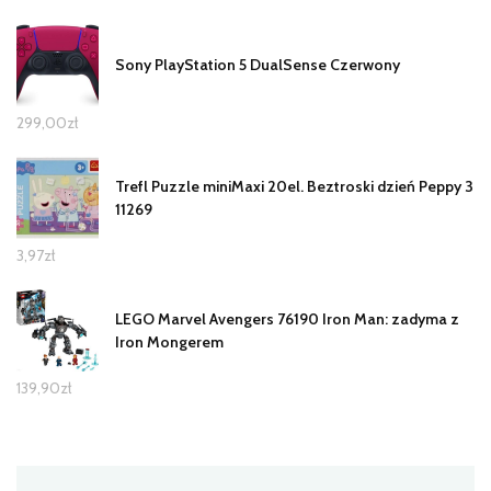
Sony PlayStation 5 DualSense Czerwony
299,00
zł
Trefl Puzzle miniMaxi 20el. Beztroski dzień Peppy 3
11269
3,97
zł
LEGO Marvel Avengers 76190 Iron Man: zadyma z
Iron Mongerem
139,90
zł