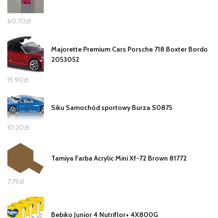
60,70
zł
Majorette Premium Cars Porsche 718 Boxter Bordo
2053052
15,90
zł
Siku Samochód sportowy Burza S0875
10,20
zł
Tamiya Farba Acrylic Mini Xf-72 Brown 81772
7,79
zł
Bebiko Junior 4 Nutriflor+ 4X800G