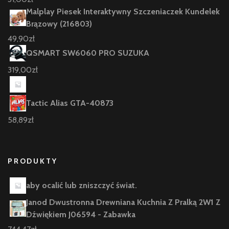
Malplay Piesek Interaktywny Szczeniaczek Kundelek
Brązowy (216803)
49,90
zł
QSMART SW6060 PRO SUZUKA
319,00
zł
Tactic Alias GTA-40873
58,89
zł
PRODUKTY
aby ocalić lub zniszczyć świat.
Janod Dwustronna Drewniana Kuchnia Z Pralką 2W1 Z
Dźwiękiem J06594 - Zabawka