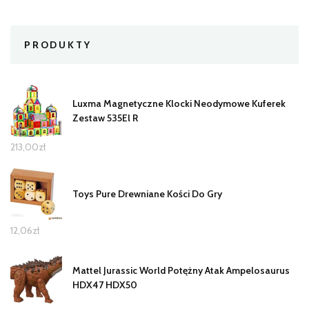
PRODUKTY
Luxma Magnetyczne Klocki Neodymowe Kuferek
Zestaw 535El R
213,00
zł
Toys Pure Drewniane Kości Do Gry
12,06
zł
Mattel Jurassic World Potężny Atak Ampelosaurus
HDX47 HDX50