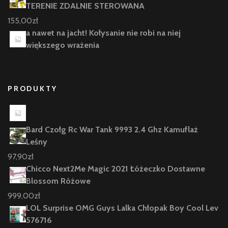
TERENIE ZDALNIE STEROWANA
155,00
zł
a nawet na jacht! Kołysanie nie robi na niej
większego wrażenia
PRODUKTY
Bard Czołg Rc War Tank 9993 2.4 Ghz Kamuflaż
Leśny
97,90
zł
Chicco Next2Me Magic 2021 Łóżeczko Dostawne
Blossom Różowe
999,00
zł
LOL Surprise OMG Guys Lalka Chłopak Boy Cool Lev
576716