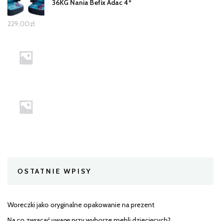
36KG Nania Befix Adac 4*
229,00
zł
OSTATNIE WPISY
Woreczki jako oryginalne opakowanie na prezent
Na co zwracać uwagę przy wyborze mebli dziecięcych?