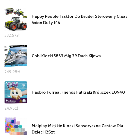
Happy People Traktor Do Bruder Sterowany Claas
Axion Duży 1:16
332,57
zł
Cobi Klocki 5833 Mig 29 Duch Kijowa
249,98
zł
Hasbro Furreal Friends Futrzaki Króliczek E0940
24,95
zł
Malplay Miękkie Klocki Sensoryczne Zestaw Dla
Dzieci 12Szt