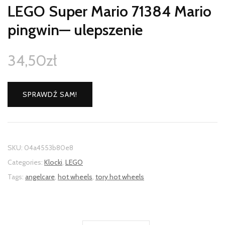
LEGO Super Mario 71384 Mario
pingwin— ulepszenie
34,50
zł
SPRAWDŹ SAM!
SKU:
04a4553b80e8
Categories:
Klocki
,
LEGO
Tags:
angelcare
,
hot wheels
,
tory hot wheels