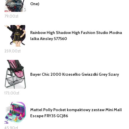
One)
79,00
zł
Rainbow High Shadow High Fashion Studio Modna
lalka Ainsley 577560
259,00
zł
Bayer Chic 2000 Krzesełko Gwiazdki Grey Szary
173,00
zł
Mattel Polly Pocket kompaktowy zestaw Mini Mall
Escape FRY35 GCJ86
45,90
zł