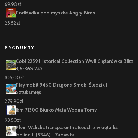
69,90
zł
Podkładka pod myszkę Angry Birds
23,52
zł
PRODUKTY
Cobi 2259 Historical Collection Wwii Ciężarówka Blitz
3,6-36S 242
105,00
zł
Playmobil 9460 Dragons Smoki Śledzik I
Sztukamięs
279,90
zł
Jkm 71300 Biurko Mata Wodna Tomy
93,50
zł
Klein Walizka transparentna Bosch z wkrętarką
Ixolino II (8346) - Zabawka