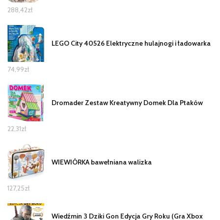
288,42
zł
LEGO City 40526 Elektryczne hulajnogi i ładowarka
74,99
zł
Dromader Zestaw Kreatywny Domek Dla Ptaków
22,31
zł
WIEWIÓRKA bawełniana walizka
127,25
zł
Wiedźmin 3 Dziki Gon Edycja Gry Roku (Gra Xbox