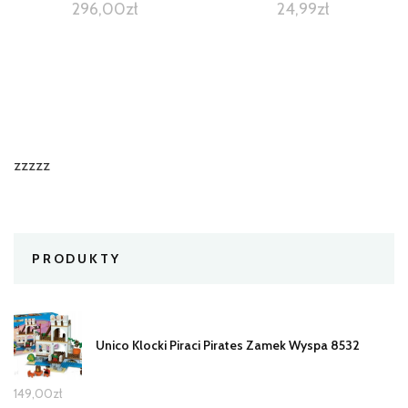
296,00
zł
24,99
zł
zzzzz
PRODUKTY
Unico Klocki Piraci Pirates Zamek Wyspa 8532
149,00
zł