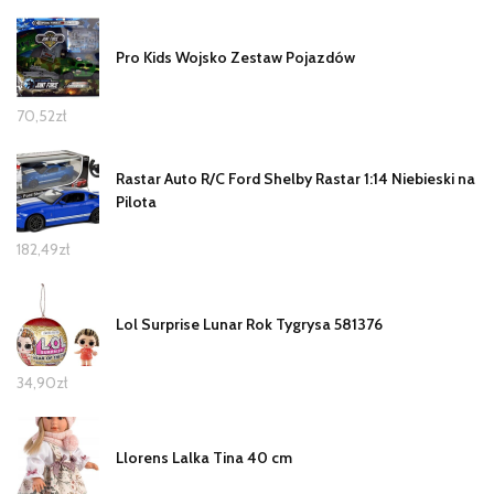
Pro Kids Wojsko Zestaw Pojazdów
70,52
zł
Rastar Auto R/C Ford Shelby Rastar 1:14 Niebieski na
Pilota
182,49
zł
Lol Surprise Lunar Rok Tygrysa 581376
34,90
zł
Llorens Lalka Tina 40 cm