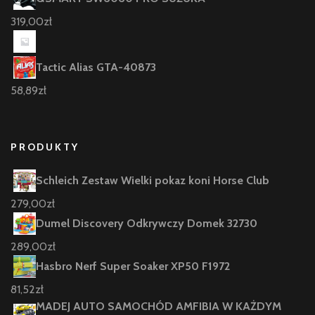
319,00
zł
Tactic Alias GTA-40873
58,89
zł
PRODUKTY
Schleich Zestaw Wielki pokaz koni Horse Club
279,00
zł
Dumel Discovery Odkrywczy Domek 32730
289,00
zł
Hasbro Nerf Super Soaker XP50 F1972
81,52
zł
MADEJ AUTO SAMOCHÓD AMFIBIA W KAŻDYM