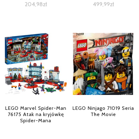
204,98
zł
499,99
zł
LEGO Marvel Spider-Man
LEGO Ninjago 71019 Seria
76175 Atak na kryjówkę
The Movie
Spider-Mana