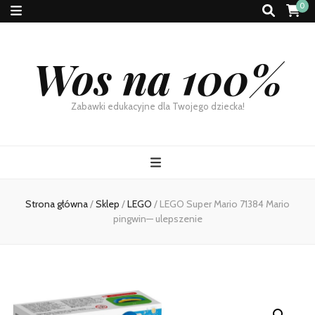
0
Wos na 100%
Zabawki edukacyjne dla Twojego dziecka!
Strona główna
/
Sklep
/
LEGO
/
LEGO Super Mario 71384 Mario
pingwin— ulepszenie