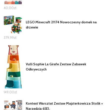
40,00
zł
LEGO Minecraft 21174 Nowoczesny domek na
drzewie
379,99
zł
Vulli Sophie La Girafe Zestaw Zabawek
Odkrywczych
149,00
zł
Kontext Warsztat Zestaw Majsterkowicza Stolik +
Narzędzia 65El.