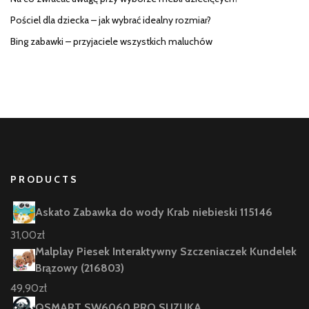
Pościel dla dziecka – jak wybrać idealny rozmiar?
Bing zabawki – przyjaciele wszystkich maluchów
PRODUCTS
Askato Zabawka do wody Krab niebieski 115146
31,00
zł
Malplay Piesek Interaktywny Szczeniaczek Kundelek
Brązowy (216803)
49,90
zł
QSMART SW6060 PRO SUZUKA