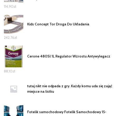
114,90
zł
Kids Concept Tor Droga Do Układania
242,76
zł
Cerone 480Sl 1L Regulator Wzrostu Antywylegacz
88,10
zł
tutaj nikt nie odpada z gry. Każdy komu uda się zająć
miejsce na listku
Fotelik samochodowy Fotelik Samochodowy 15-