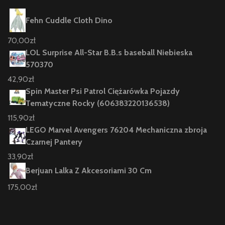
Fehn Cuddle Cloth Dino
70,00
zł
LOL Surprise All-Star B.B.s baseball Niebieska
570370
42,90
zł
Spin Master Psi Patrol Ciężarówka Pojazdy
Tematyczne Rocky (606383220136538)
115,90
zł
LEGO Marvel Avengers 76204 Mechaniczna zbroja
Czarnej Pantery
33,90
zł
Berjuan Lalka Z Akcesoriami 30 Cm
175,00
zł