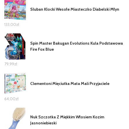
Sluban Klocki Wesołe Miasteczko Diabelski Młyn
133,00
zł
Spin Master Bakugan Evolutions Kula Podstawowa
Fire Fox Blue
79,99
zł
Clementoni Mięciutka Mata Mali Przyjaciele
64,00
zł
Nuk Szczotka Z Miękkim Włosiem Kozim
Jasnoniebieski