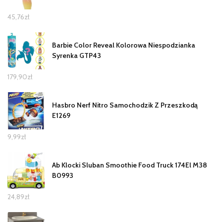
45,76
zł
Barbie Color Reveal Kolorowa Niespodzianka
Syrenka GTP43
179,90
zł
Hasbro Nerf Nitro Samochodzik Z Przeszkodą
E1269
9,99
zł
Ab Klocki Sluban Smoothie Food Truck 174El M38
B0993
24,89
zł