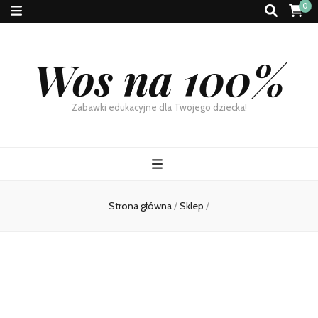
0
Wos na 100%
Zabawki edukacyjne dla Twojego dziecka!
Strona główna
/
Sklep
/