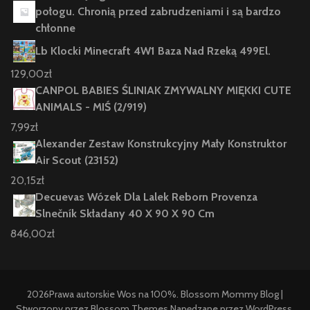
połogu. Chronią przed zabrudzeniami i są bardzo
chłonne
Lb Klocki Minecraft 4W1 Baza Nad Rzeką 499El.
129,00
zł
CANPOL BABIES ŚLINIAK ZMYWALNY MIĘKKI CUTE
ANIMALS - MIŚ (2/919)
7,99
zł
Alexander Zestaw Konstrukcyjny Mały Konstruktor
Air Scout (23152)
20,15
zł
Decuevas Wózek Dla Lalek Reborn Provenza
Slnečník Składany 40 X 90 X 90 Cm
846,00
zł
2026Prawa autorskie
Wos na 100%
.
Blossom Mommy Blog |
Stworzony przez
Blossom Themes
.Napędzane przez
WordPress
.