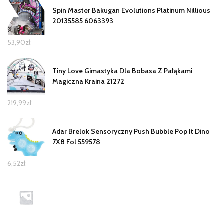
Spin Master Bakugan Evolutions Platinum Nillious
20135585 6063393
53,90
zł
Tiny Love Gimastyka Dla Bobasa Z Pałąkami
Magiczna Kraina 21272
219,99
zł
Adar Brelok Sensoryczny Push Bubble Pop It Dino
7X8 Fol 559578
6,52
zł