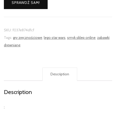
SPRAWDŹ SAM!
SKU:
f037e874dfcf
Tags:
gry zręcznościowe
,
lego star wars
,
smyk sklep online
,
zabawki
drewniane
Description
Description
: