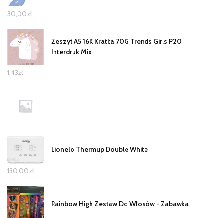
30,00
zł
Zeszyt A5 16K Kratka 70G Trends Girls P20
Interdruk Mix
1,43
zł
Lionelo Thermup Double White
130,00
zł
Rainbow High Zestaw Do Włosów - Zabawka