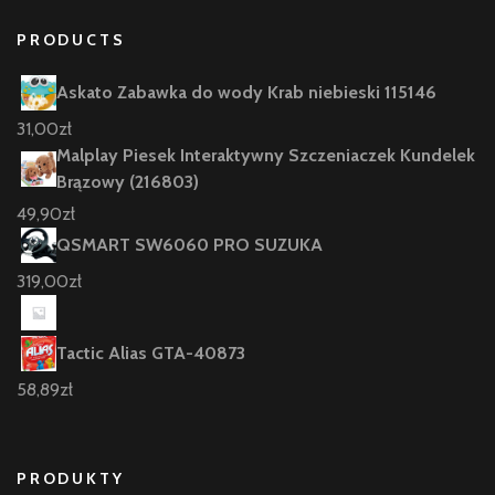
PRODUCTS
Askato Zabawka do wody Krab niebieski 115146
31,00
zł
Malplay Piesek Interaktywny Szczeniaczek Kundelek
Brązowy (216803)
49,90
zł
QSMART SW6060 PRO SUZUKA
319,00
zł
Tactic Alias GTA-40873
58,89
zł
PRODUKTY