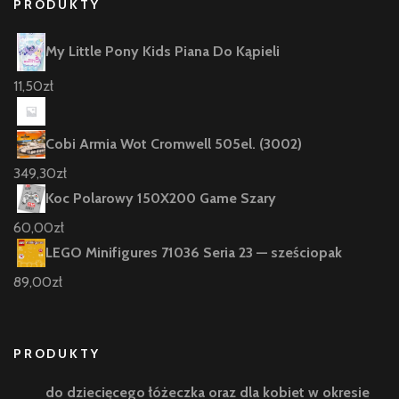
PRODUKTY
My Little Pony Kids Piana Do Kąpieli
11,50
zł
Cobi Armia Wot Cromwell 505el. (3002)
349,30
zł
Koc Polarowy 150X200 Game Szary
60,00
zł
LEGO Minifigures 71036 Seria 23 — sześciopak
89,00
zł
PRODUKTY
do dziecięcego łóżeczka oraz dla kobiet w okresie