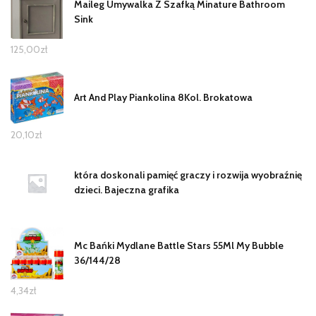
Maileg Umywalka Z Szafką Minature Bathroom
Sink
125,00
zł
Art And Play Piankolina 8Kol. Brokatowa
20,10
zł
która doskonali pamięć graczy i rozwija wyobraźnię
dzieci. Bajeczna grafika
Mc Bańki Mydlane Battle Stars 55Ml My Bubble
36/144/28
4,34
zł