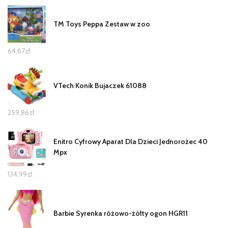
TM Toys Peppa Zestaw w zoo
64,67
zł
VTech Konik Bujaczek 61088
259,86
zł
Enitro Cyfrowy Aparat Dla Dzieci Jednorożec 40
Mpx
134,99
zł
Barbie Syrenka różowo-żółty ogon HGR11