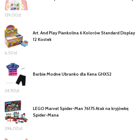
139,00
zł
Art. And Play Piankolina 6 Kolorów Standard Display
12 Kostek
6,50
zł
Barbie Modne Ubranko dla Kena GHX52
24,90
zł
LEGO Marvel Spider-Man 76175 Atak na kryjówkę
Spider-Mana
296,00
zł