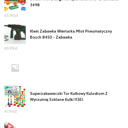
3498
65,90
zł
Klein Zabawka Wiertarka Młot Pneumatyczny
Bosch 8450 - Zabawka
69,99
zł
Superzabaweczki Tor Kulkowy Kulodrom Z
Wyrzutnią Szklane Kulki 113El.
47,99
zł