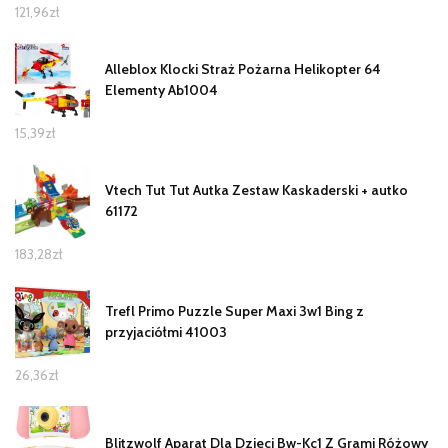
121,96
zł
Alleblox Klocki Straż Pożarna Helikopter 64
Elementy Ab1004
15,39
zł
Vtech Tut Tut Autka Zestaw Kaskaderski + autko
61172
183,28
zł
Trefl Primo Puzzle Super Maxi 3w1 Bing z
przyjaciółmi 41003
26,36
zł
Blitzwolf Aparat Dla Dzieci Bw-Kc1 Z Grami Różowy