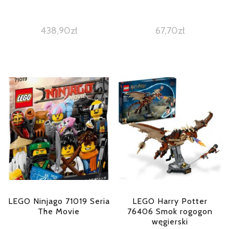
438,90
zł
67,70
zł
LEGO Ninjago 71019 Seria
LEGO Harry Potter
The Movie
76406 Smok rogogon
węgierski