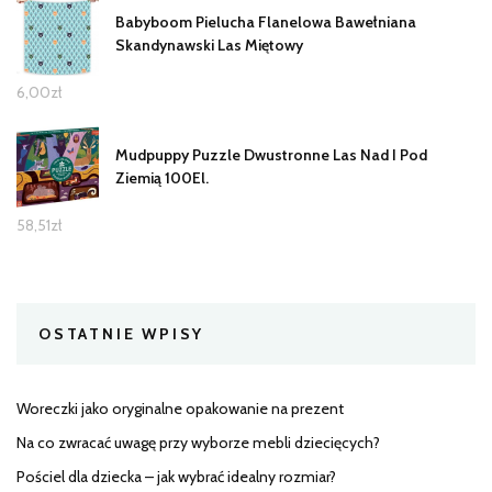
Babyboom Pielucha Flanelowa Bawełniana
Skandynawski Las Miętowy
6,00
zł
Mudpuppy Puzzle Dwustronne Las Nad I Pod
Ziemią 100El.
58,51
zł
OSTATNIE WPISY
Woreczki jako oryginalne opakowanie na prezent
Na co zwracać uwagę przy wyborze mebli dziecięcych?
Pościel dla dziecka – jak wybrać idealny rozmiar?