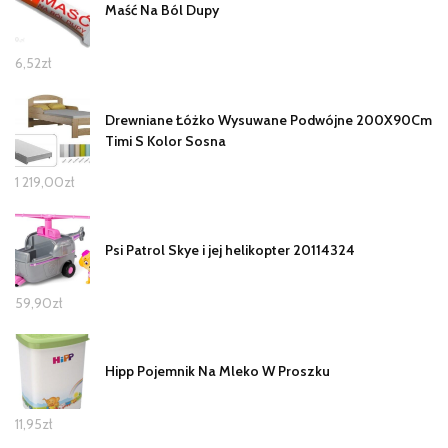
Maść Na Ból Dupy
6,52
zł
Drewniane Łóżko Wysuwane Podwójne 200X90Cm
Timi S Kolor Sosna
1 219,00
zł
Psi Patrol Skye i jej helikopter 20114324
59,90
zł
Hipp Pojemnik Na Mleko W Proszku
11,95
zł