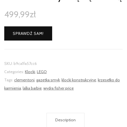
499,99
zł
SPRAWDŹ SAM!
SKU:
b9ca1fa57cc6
Categories:
Klocki
,
LEGO
Tags:
clementoni
,
gazetka smyk
,
klocki konstrukcyjne
,
krzesełko do
karmienia
,
lalka barbie
,
wydra fisher price
Description