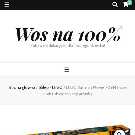
0
Wos na 100%
Zabawki edukacyjne dla Twojego dziecka!
Strona główna
/
Sklep
/
LEGO
/
LEGO Batman Movie 70914 Bane
atak toksyczną ciężarówką