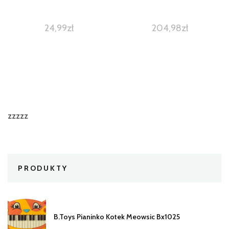
24,99
zł
204,98
zł
zzzzz
PRODUKTY
B.Toys Pianinko Kotek Meowsic Bx1025