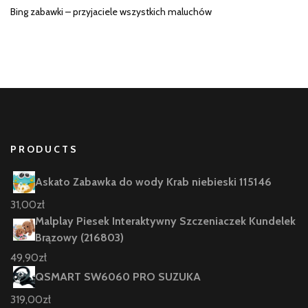
Bing zabawki – przyjaciele wszystkich maluchów
PRODUCTS
Askato Zabawka do wody Krab niebieski 115146
31,00
zł
Malplay Piesek Interaktywny Szczeniaczek Kundelek
Brązowy (216803)
49,90
zł
QSMART SW6060 PRO SUZUKA
319,00
zł