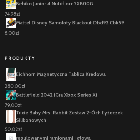
Bebiko Junior 4 Nutriflor+ 2X800G
74,98
zł
Mattel Disney Samoloty Blackout Dbd92 Cbk59
8,00
zł
PRODUKTY
Eichhorn Magnetyczna Tablica Kredowa
280,00
zł
Battlefield 2042 (Gra Xbox Series X)
79,00
zł
Trixie Baby Mrs. Rabbit Zestaw 2-Óch Łyżeczek
Silikonowych
50,02
zł
regulowanymi ramionami i głową