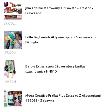
Jkm zdalnie sterowany Tir Laweta + Traktor +
Przyczepa
89,00
zł
Little Big Friends Aktywna Spirala Sensoryczna
Dżungla
129,00
zł
Barbie Extra Jasnoróżowe włosy kurtka
szachownica HHN10
109,89
zł
Mega Creative Pralka Plus Żelazko Z Akcesoriami
499035 - Zabawka