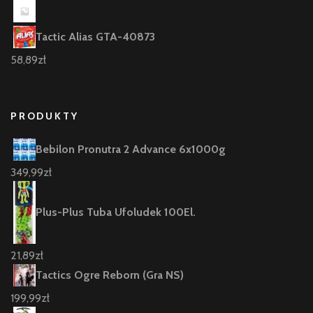
Tactic Alias GTA-40873
58,89
zł
PRODUKTY
Bebilon Pronutra 2 Advance 6x1000g
349,99
zł
Plus-Plus Tuba Ufoludek 100El.
21,89
zł
Tactics Ogre Reborn (Gra NS)
199,99
zł