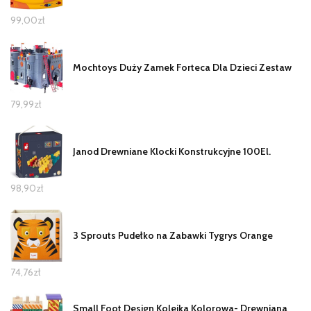
99,00
zł
Mochtoys Duży Zamek Forteca Dla Dzieci Zestaw
79,99
zł
Janod Drewniane Klocki Konstrukcyjne 100El.
98,90
zł
3 Sprouts Pudełko na Zabawki Tygrys Orange
74,76
zł
Small Foot Design Kolejka Kolorowa- Drewniana