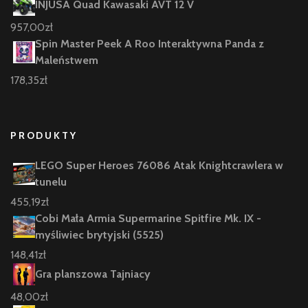
INJUSA Quad Kawasaki AVT 12 V
957,00
zł
Spin Master Peek A Roo Interaktywna Panda z
Maleństwem
178,35
zł
PRODUKTY
LEGO Super Heroes 76086 Atak Knightcrawlera w
tunelu
455,19
zł
Cobi Mała Armia Supermarine Spitfire Mk. IX -
myśliwiec brytyjski (5525)
148,41
zł
Gra planszowa Tajniacy
48,00
zł