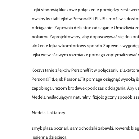
Lejki stanowią kluczowe połączenie pomiędzy zestawem 
owalny kształt lejków PersonalFit PLUS umożliwia dostos
odciąganie. Zapewnia delikatne odciąganie.Umożliwia z
pokarmu.Zaprojektowany, aby dopasowywać się do konturó
ułożenie lejka w komfortowy sposób.Zapewnia wygodę p
lejka we właściwym rozmiarze pomaga zoptymalizować
Korzystanie z lejków PersonalFit w połączeniu z laktato
PersonalFitLejek PersonalFit pomaga osiągnąć wysoką ilo
zapobiega urazom brodawek podczas odciągania. Aby uzy
Medela naśladującym naturalny, fizjologiczny sposób s
Medela: Laktatory
smyk plaza poznań, samochodziki zabawki, rowerek biegow
jesienna dziecięca