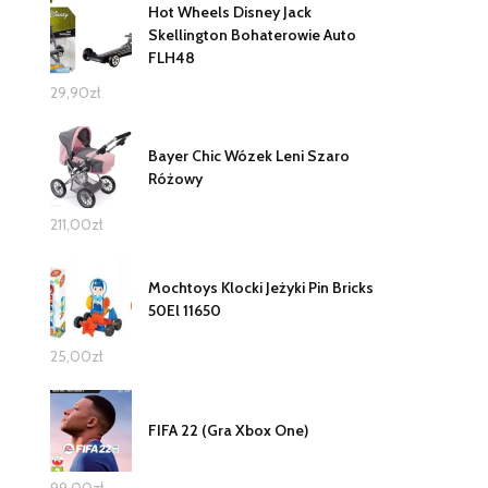
Hot Wheels Disney Jack
Skellington Bohaterowie Auto
FLH48
29,90
zł
Bayer Chic Wózek Leni Szaro
Różowy
211,00
zł
Mochtoys Klocki Jeżyki Pin Bricks
50El 11650
25,00
zł
FIFA 22 (Gra Xbox One)