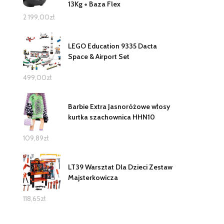
13Kg + Baza Flex
2 199,00
zł
LEGO Education 9335 Dacta
Space & Airport Set
499,00
zł
Barbie Extra Jasnoróżowe włosy
kurtka szachownica HHN10
109,89
zł
LT39 Warsztat Dla Dzieci Zestaw
Majsterkowicza
118,65
zł