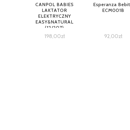
CANPOL BABIES
Esperanza Bebi
LAKTATOR
ECM001B
ELEKTRYCZNY
EASY&NATURAL
(12/207)
198,00
zł
92,00
zł