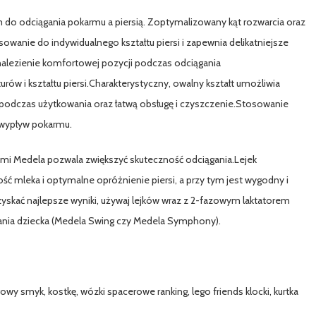
do odciągania pokarmu a piersią. Zoptymalizowany kąt rozwarcia oraz
owanie do indywidualnego kształtu piersi i zapewnia delikatniejsze
nalezienie komfortowej pozycji podczas odciągania
w i kształtu piersi.Charakterystyczny, owalny kształt umożliwia
odczas użytkowania oraz łatwą obsługę i czyszczenie.Stosowanie
 wypływ pokarmu.
rami Medela pozwala zwiększyć skuteczność odciągania.Lejek
ść mleka i optymalne opróżnienie piersi, a przy tym jest wygodny i
skać najlepsze wyniki, używaj lejków wraz z 2-fazowym laktatorem
sania dziecka (Medela Swing czy Medela Symphony).
y smyk, kostkę, wózki spacerowe ranking, lego friends klocki, kurtka