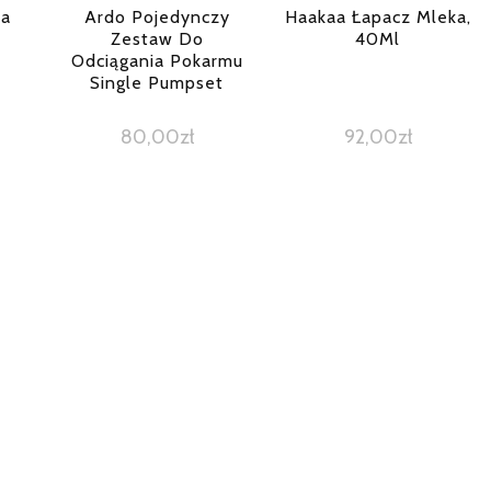
ta
Ardo Pojedynczy
Haakaa Łapacz Mleka,
Zestaw Do
40Ml
Odciągania Pokarmu
Single Pumpset
80,00
zł
92,00
zł