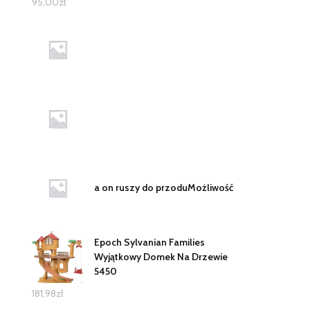
95,00
zł
a on ruszy do przoduMożliwość
Epoch Sylvanian Families
Wyjątkowy Domek Na Drzewie
5450
181,98
zł