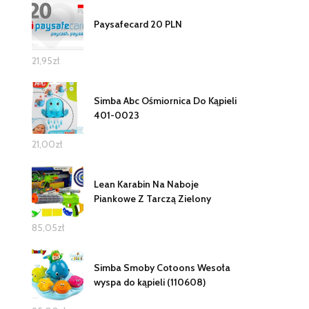
Paysafecard 20 PLN
21,95
zł
Simba Abc Ośmiornica Do Kąpieli
401-0023
21,00
zł
Lean Karabin Na Naboje
Piankowe Z Tarczą Zielony
85,05
zł
Simba Smoby Cotoons Wesoła
wyspa do kąpieli (110608)