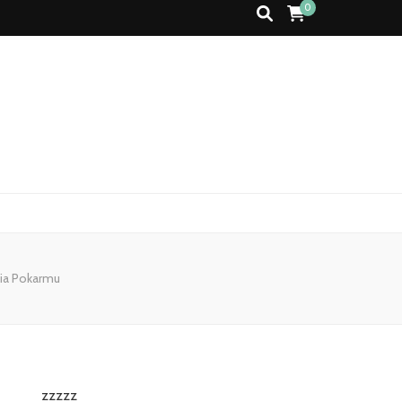
0
ia Pokarmu
zzzzz