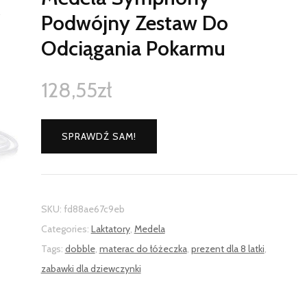
Podwójny Zestaw Do
Odciągania Pokarmu
128,55
zł
SPRAWDŹ SAM!
SKU:
fd88ae67c9eb
Categories:
Laktatory
,
Medela
Tags:
dobble
,
materac do łóżeczka
,
prezent dla 8 latki
,
zabawki dla dziewczynki