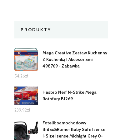
PRODUKTY
Mega Creative Zestaw Kuchenny
Z Kuchenką I Akcesoriami
498769 - Zabawka
54,26
zł
Hasbro Nerf N-Strike Mega
Rotofury B1269
239,92
zł
Fotelik samochodowy
Britax&Romer Baby Safe Isense
I-Size Isense Midnight Grey 0-