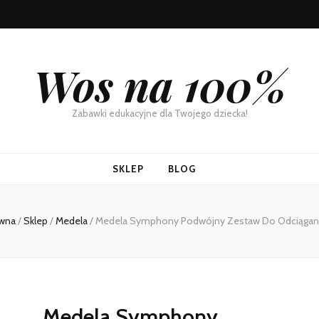
Wos na 100%
Zabawki edukacyjne dla Twojego dziecka!
SKLEP
BLOG
ówna
/
Sklep
/
Medela
/
Medela Symphony Podwójny Zestaw Do Odciągan
Medela Symphony