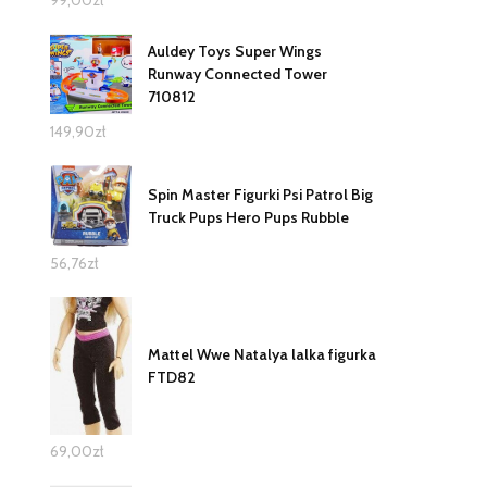
99,00
zł
Auldey Toys Super Wings
Runway Connected Tower
710812
149,90
zł
Spin Master Figurki Psi Patrol Big
Truck Pups Hero Pups Rubble
56,76
zł
Mattel Wwe Natalya lalka figurka
FTD82
69,00
zł