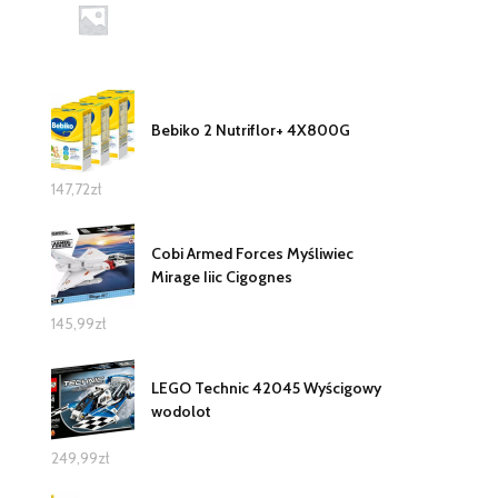
Bebiko 2 Nutriflor+ 4X800G
147,72
zł
Cobi Armed Forces Myśliwiec
Mirage Iiic Cigognes
145,99
zł
LEGO Technic 42045 Wyścigowy
wodolot
249,99
zł