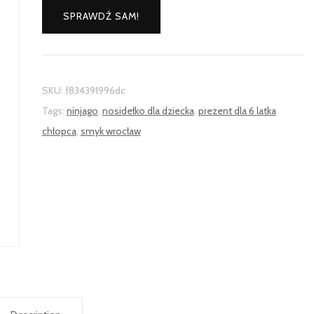
SPRAWDŹ SAM!
SKU:
f834391996dc
Tags:
ninjago
,
nosidełko dla dziecka
,
prezent dla 6 latka
chłopca
,
smyk wrocław