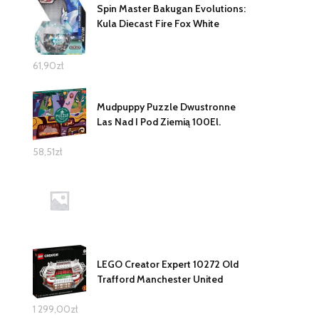
Spin Master Bakugan Evolutions:
Kula Diecast Fire Fox White
61,90
zł
Mudpuppy Puzzle Dwustronne
Las Nad I Pod Ziemią 100El.
58,51
zł
LEGO Creator Expert 10272 Old
Trafford Manchester United
1 299,00
zł