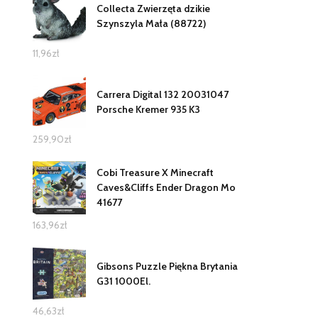
Collecta Zwierzęta dzikie
Szynszyla Mała (88722)
11,96
zł
Carrera Digital 132 20031047
Porsche Kremer 935 K3
259,90
zł
Cobi Treasure X Minecraft
Caves&Cliffs Ender Dragon Mo
41677
163,96
zł
Gibsons Puzzle Piękna Brytania
G31 1000El.
46,63
zł