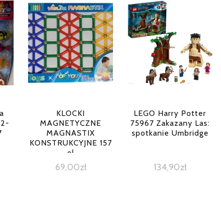
a
KLOCKI
LEGO Harry Potter
12-
MAGNETYCZNE
75967 Zakazany Las:
7
MAGNASTIX
spotkanie Umbridge
KONSTRUKCYJNE 157
el
69,00
zł
134,90
zł