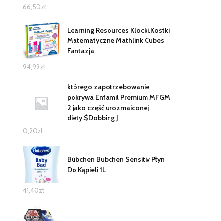
66,50
zł
Learning Resources Klocki.Kostki
Matematyczne Mathlink Cubes
Fantazja
94,99
zł
którego zapotrzebowanie
pokrywa Enfamil Premium MFGM
2 jako część urozmaiconej
diety.$Dobbing J
0,20
zł
Bübchen Bubchen Sensitiv Płyn
Do Kąpieli 1L
41,40
zł