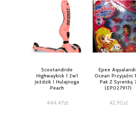
Scootandride
Epee Aqualandi
Highwaykick 1 2w1
Ocean Przyjaźni 
Jeździk I Hulajnoga
Pak Z Syrenką 
Peach
(EP027917)
444,47
zł
42,90
zł