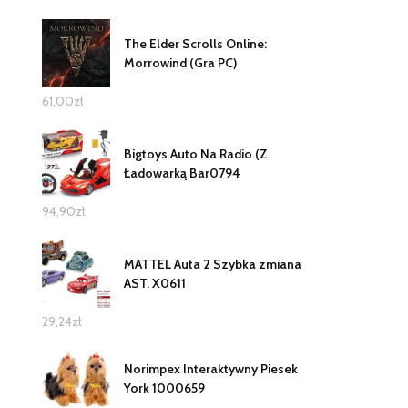
The Elder Scrolls Online:
Morrowind (Gra PC)
61,00
zł
Bigtoys Auto Na Radio (Z
Ładowarką Bar0794
94,90
zł
MATTEL Auta 2 Szybka zmiana
AST. X0611
29,24
zł
Norimpex Interaktywny Piesek
York 1000659