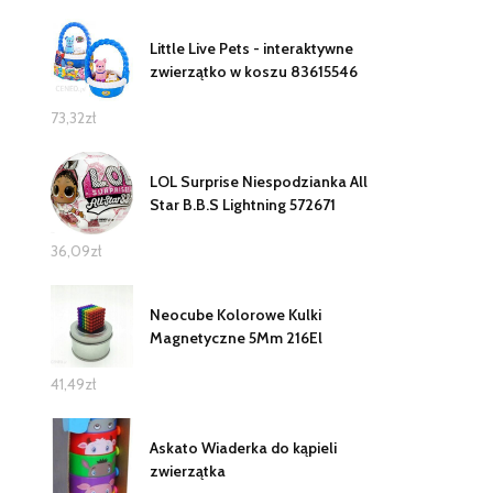
Little Live Pets - interaktywne
zwierzątko w koszu 83615546
73,32
zł
LOL Surprise Niespodzianka All
Star B.B.S Lightning 572671
36,09
zł
Neocube Kolorowe Kulki
Magnetyczne 5Mm 216El
41,49
zł
Askato Wiaderka do kąpieli
zwierzątka