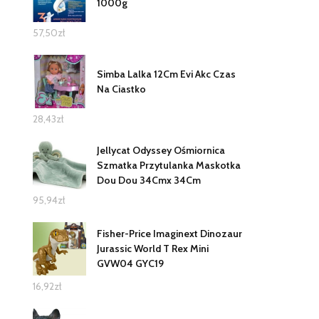
1000g
57,50
zł
Simba Lalka 12Cm Evi Akc Czas
Na Ciastko
28,43
zł
Jellycat Odyssey Ośmiornica
Szmatka Przytulanka Maskotka
Dou Dou 34Cmx 34Cm
95,94
zł
Fisher-Price Imaginext Dinozaur
Jurassic World T Rex Mini
GVW04 GYC19
16,92
zł