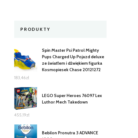
PRODUKTY
Spin Master Psi Patrol Mighty
Pups Charged Up Pojazd deluxe
ze światłem i dźwiękiem figurka
Kosmopiesek Chase 20121272
183,46
zł
LEGO Super Heroes 76097 Lex
Luthor Mech Takedown
455,19
zł
Bebilon Pronutra 3 ADVANCE