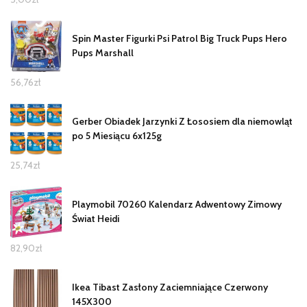
Spin Master Figurki Psi Patrol Big Truck Pups Hero
Pups Marshall
56,76
zł
Gerber Obiadek Jarzynki Z Łososiem dla niemowląt
po 5 Miesiącu 6x125g
25,74
zł
Playmobil 70260 Kalendarz Adwentowy Zimowy
Świat Heidi
82,90
zł
Ikea Tibast Zasłony Zaciemniające Czerwony
145X300