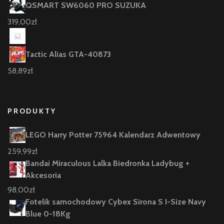
QSMART SW6060 PRO SUZUKA
319,00
zł
Tactic Alias GTA-40873
58,89
zł
PRODUKTY
LEGO Harry Potter 75964 Kalendarz Adwentowy
259,99
zł
Bandai Miraculous Lalka Biedronka Ladybug +
Akcesoria
98,00
zł
Fotelik samochodowy Cybex Sirona S I-Size Navy
Blue 0-18Kg