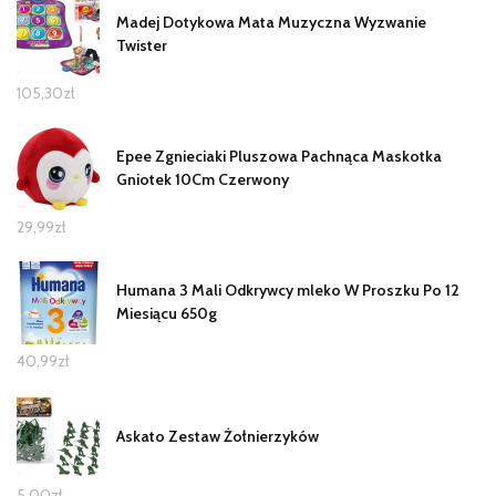
Madej Dotykowa Mata Muzyczna Wyzwanie
Twister
105,30
zł
Epee Zgnieciaki Pluszowa Pachnąca Maskotka
Gniotek 10Cm Czerwony
29,99
zł
Humana 3 Mali Odkrywcy mleko W Proszku Po 12
Miesiącu 650g
40,99
zł
Askato Zestaw Żołnierzyków
5,00
zł