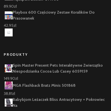
89,90
zł
Playbox 600 Częściowy Zestaw Koralików Do
Prasowanek
42,95
zł
PRODUKTY
Spin Master Present Pets Interaktywne Zwierzątko
Niespodzianka Cocoa Lub Casey 6059159
149,90
zł
MGA Flashback Bratz Minis 501868
38,81
zł
Babybjorn Leżaczek Bliss Antracytowy + Pokrowiec
Na