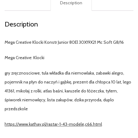
Description
Description
Mega Creative Klocki Konstr Junior 80El 30X19X21 Mc Soft G8/16
Mega Creative: Klocki
gry zręcznosciowe, tula wkładka dla niemowlaka, zabawki alegro,
pojemnik na płyn do naczyń i gąbkę, prezent dla chłopca 10 lat, lego
41361, mikołaj z rolki, atlas baśni, karuzele do łóżeczka, tyłem,
śpiworek niemowlęcy, lista zakupów, dzika przyroda, duplo
przedszkole
https://www.kathay.pl/rastar-1-43-modele,c66.html