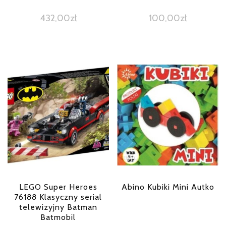
432,00
zł
100,00
zł
LEGO Super Heroes
Abino Kubiki Mini Autko
76188 Klasyczny serial
telewizyjny Batman
Batmobil