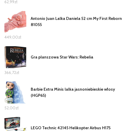
62,99
zł
Antonio Juan Lalka Daniela 52 cm My First Reborn
81055
449,00
zł
Gra planszowa Star Wars: Rebelia
366,72
zł
Barbie Extra Minis lalka jasnoniebieskie włosy
(HGP65)
52,00
zł
LEGO Technic 42145 Helikopter Airbus H175