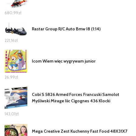
680,99
zł
Rastar Group R/C Auto Bmw I8 (1:14)
221,16
zł
Icom Wiem więc wygrywam junior
26,99
zł
Cobi S 5826 Armed Forces Francuski Samolot
Myśliwski Mirage Iiic Cigognes 436 Klocki
143,01
zł
Mega Creative Zest Kuchenny Fast Food 48X31X7