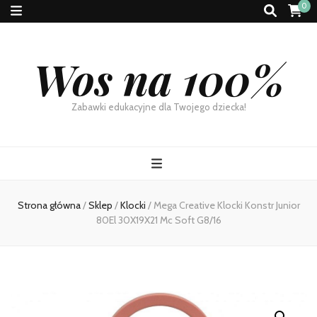
0
Wos na 100%
Zabawki edukacyjne dla Twojego dziecka!
Strona główna
/
Sklep
/
Klocki
/
Mega Creative Klocki Konstr Junior
80El 30X19X21 Mc Soft G8/16