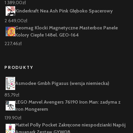
1 389,00
zł
Kinderkraft Nea Ash Pink Głęboko Spacerowy
2 649,00
zł
Geomag Klocki Magnetyczne Masterbox Panele
Kolory Ciepłe 148el. GEO-164
227,46
zł
PRODUKTY
Asmodee Gmbh Pigasus (wersja niemiecka)
85,79
zł
LEGO Marvel Avengers 76190 Iron Man: zadyma z
Iron Mongerem
139,90
zł
Mattel Polly Pocket Zakręcone niespodzianki Napój
Aquapark Zestaw GYW08