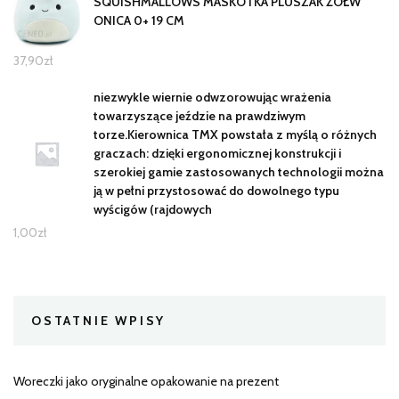
SQUISHMALLOWS MASKOTKA PLUSZAK ŻÓŁW
ONICA 0+ 19 CM
37,90
zł
niezwykle wiernie odwzorowując wrażenia
towarzyszące jeździe na prawdziwym
torze.Kierownica TMX powstała z myślą o różnych
graczach: dzięki ergonomicznej konstrukcji i
szerokiej gamie zastosowanych technologii można
ją w pełni przystosować do dowolnego typu
wyścigów (rajdowych
1,00
zł
OSTATNIE WPISY
Woreczki jako oryginalne opakowanie na prezent