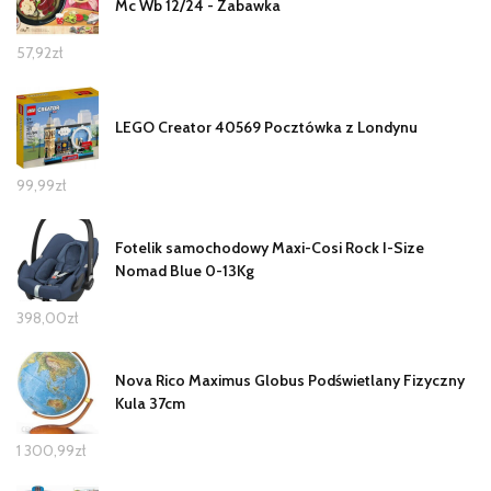
Mc Wb 12/24 - Zabawka
57,92
zł
LEGO Creator 40569 Pocztówka z Londynu
99,99
zł
Fotelik samochodowy Maxi-Cosi Rock I-Size
Nomad Blue 0-13Kg
398,00
zł
Nova Rico Maximus Globus Podświetlany Fizyczny
Kula 37cm
1 300,99
zł