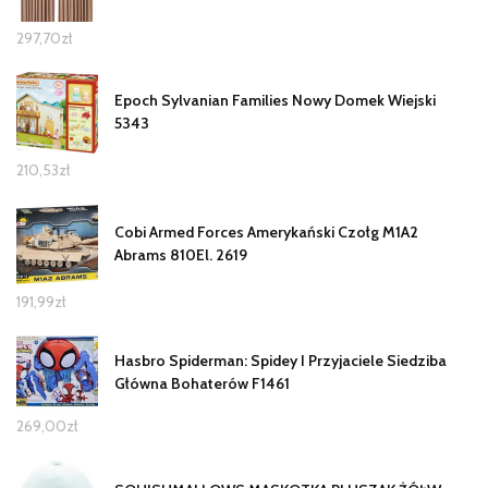
297,70
zł
Epoch Sylvanian Families Nowy Domek Wiejski
5343
210,53
zł
Cobi Armed Forces Amerykański Czołg M1A2
Abrams 810El. 2619
191,99
zł
Hasbro Spiderman: Spidey I Przyjaciele Siedziba
Główna Bohaterów F1461
269,00
zł