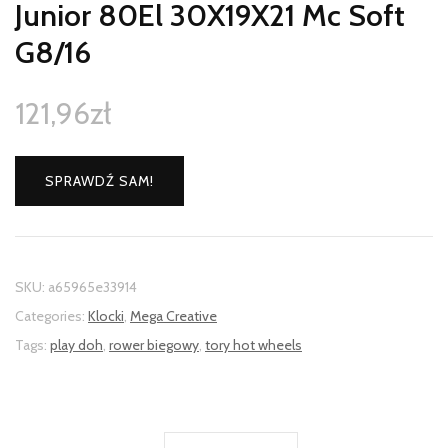
Junior 80El 30X19X21 Mc Soft
G8/16
121,96
zł
SPRAWDŹ SAM!
SKU:
a65965e33914
Categories:
Klocki
,
Mega Creative
Tags:
play doh
,
rower biegowy
,
tory hot wheels