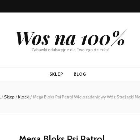
Wos na 100%
Zabawki edukacyjne dla Twojego dziecka!
SKLEP
BLOG
a
/
Sklep
/
Klocki
/
Mega Bloks Psi Patrol Wielozadaniowy Wóz Strażacki M
Mega Bloks Psi Patrol