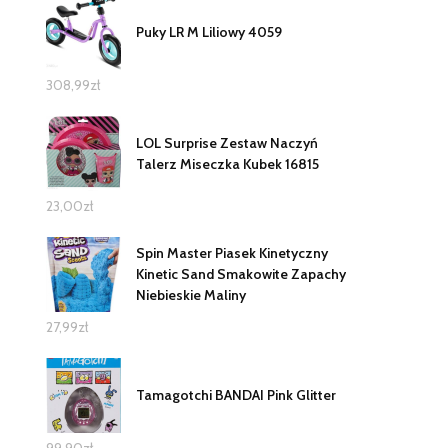
Puky LR M Liliowy 4059
308,99
zł
LOL Surprise Zestaw Naczyń
Talerz Miseczka Kubek 16815
23,00
zł
Spin Master Piasek Kinetyczny
Kinetic Sand Smakowite Zapachy
Niebieskie Maliny
27,99
zł
Tamagotchi BANDAI Pink Glitter