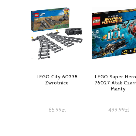
LEGO City 60238
LEGO Super Her
Zwrotnice
76027 Atak Czar
Manty
65,99
zł
499,99
zł