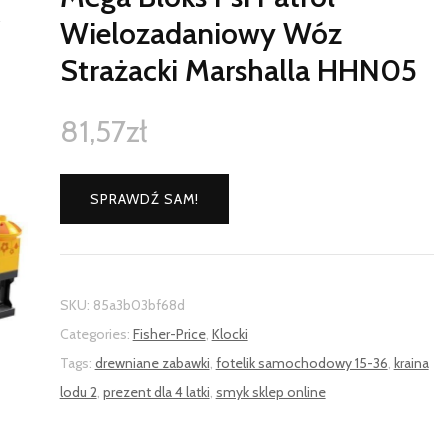
Wielozadaniowy Wóz
Strażacki Marshalla HHN05
81,57
zł
SPRAWDŹ SAM!
SKU:
85a3b03bf68d
Categories:
Fisher-Price
,
Klocki
Tags:
drewniane zabawki
,
fotelik samochodowy 15-36
,
kraina
lodu 2
,
prezent dla 4 latki
,
smyk sklep online