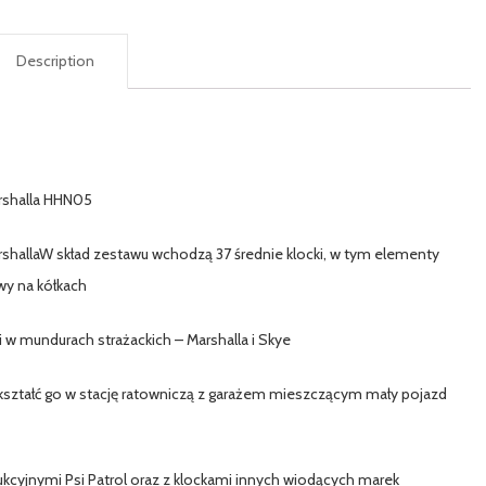
Description
arshalla HHN05
rshallaW skład zestawu wchodzą 37 średnie klocki, w tym elementy
wy na kółkach
 w mundurach strażackich – Marshalla i Skye
ekształć go w stację ratowniczą z garażem mieszczącym mały pojazd
kcyjnymi Psi Patrol oraz z klockami innych wiodących marek