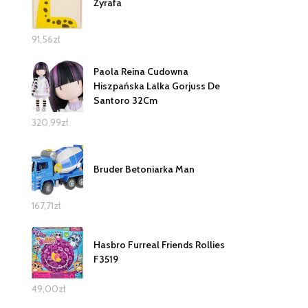
Żyrafa
91,56
zł
Paola Reina Cudowna
Hiszpańska Lalka Gorjuss De
Santoro 32Cm
320,99
zł
Bruder Betoniarka Man
167,71
zł
Hasbro Furreal Friends Rollies
F3519
49,00
zł