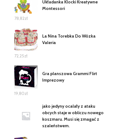
Układanka Klocki Kreatywne
Montessori
78,82
zł
La Nina Torebka Do Wózka
Valeria
72,25
zł
Gra planszowa Grammi Flirt
Imprezowy
19,80
zł
jako jedyny ocalały z ataku
obcych staje w obliczu nowego
koszmaru. Musi się zmagać z
szaleństwem.