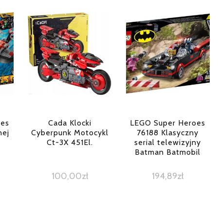
oes
Cada Klocki
LEGO Super Heroes
nej
Cyberpunk Motocykl
76188 Klasyczny
Ct-3X 451El.
serial telewizyjny
Batman Batmobil
100,00
zł
194,89
zł