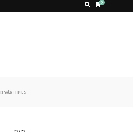
0
arshalla HHN05
zzzzz