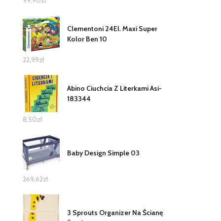
99,90
zł
Clementoni 24El. Maxi Super
Kolor Ben 10
22,99
zł
Abino Ciuchcia Z Literkami Asi-
183344
8,50
zł
Baby Design Simple 03
269,62
zł
3 Sprouts Organizer Na Ścianę