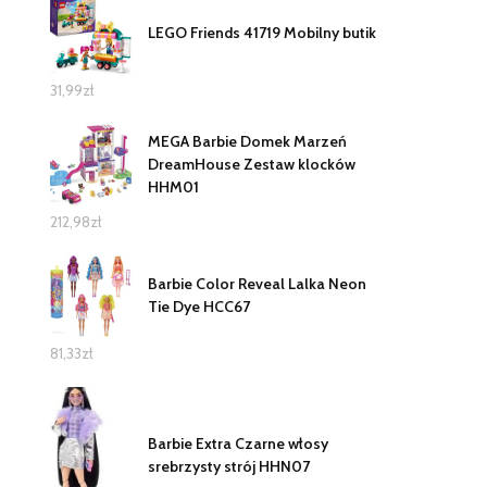
LEGO Friends 41719 Mobilny butik
31,99
zł
MEGA Barbie Domek Marzeń
DreamHouse Zestaw klocków
HHM01
212,98
zł
Barbie Color Reveal Lalka Neon
Tie Dye HCC67
81,33
zł
Barbie Extra Czarne włosy
srebrzysty strój HHN07