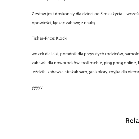
Zestaw jest doskonały dla dzieci od 3 roku życia – wcze
opowieści, łącząc zabawę z nauką
Fisher-Price: Klocki
wozek dla lalki, poradnik dla przyszłych rodziców, samo
zabawki dla noworodków, troll meble, ping pong online, 
jeździki, zabawka strażak sam, gra kolory, myjka dla niemo
yyyyy
Rela