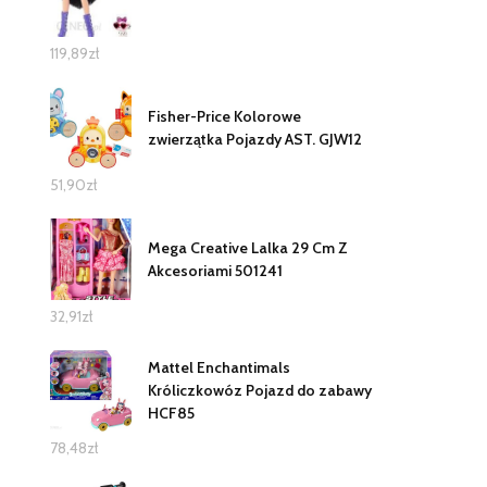
119,89
zł
Fisher-Price Kolorowe
zwierzątka Pojazdy AST. GJW12
51,90
zł
Mega Creative Lalka 29 Cm Z
Akcesoriami 501241
32,91
zł
Mattel Enchantimals
Króliczkowóz Pojazd do zabawy
HCF85
78,48
zł