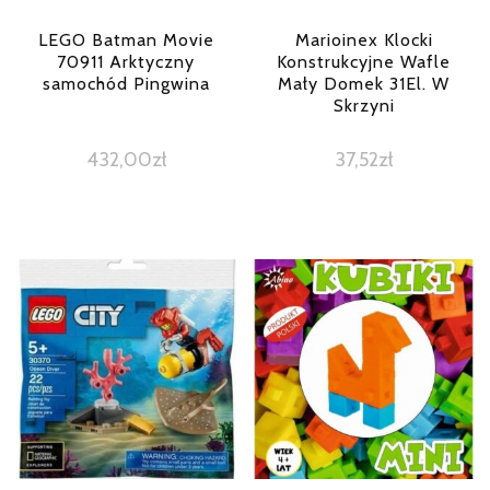
LEGO Batman Movie
Marioinex Klocki
70911 Arktyczny
Konstrukcyjne Wafle
samochód Pingwina
Mały Domek 31El. W
Skrzyni
432,00
zł
37,52
zł