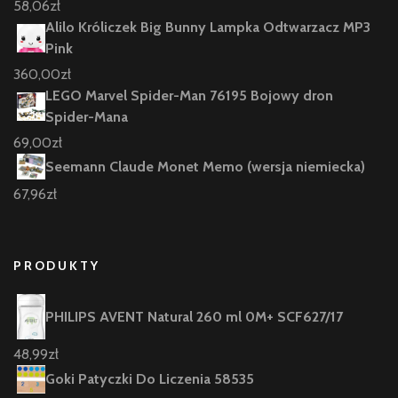
58,06
zł
Alilo Króliczek Big Bunny Lampka Odtwarzacz MP3
Pink
360,00
zł
LEGO Marvel Spider-Man 76195 Bojowy dron
Spider-Mana
69,00
zł
Seemann Claude Monet Memo (wersja niemiecka)
67,96
zł
PRODUKTY
PHILIPS AVENT Natural 260 ml 0M+ SCF627/17
48,99
zł
Goki Patyczki Do Liczenia 58535