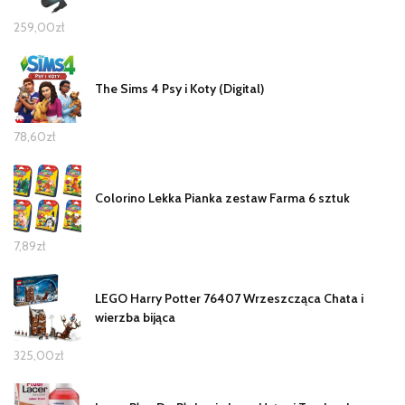
259,00
zł
The Sims 4 Psy i Koty (Digital)
78,60
zł
Colorino Lekka Pianka zestaw Farma 6 sztuk
7,89
zł
LEGO Harry Potter 76407 Wrzeszcząca Chata i
wierzba bijąca
325,00
zł