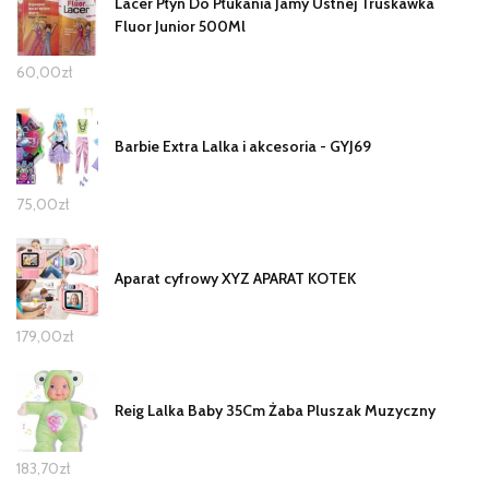
Lacer Płyn Do Płukania Jamy Ustnej Truskawka
Fluor Junior 500Ml
60,00
zł
Barbie Extra Lalka i akcesoria - GYJ69
75,00
zł
Aparat cyfrowy XYZ APARAT KOTEK
179,00
zł
Reig Lalka Baby 35Cm Żaba Pluszak Muzyczny
183,70
zł