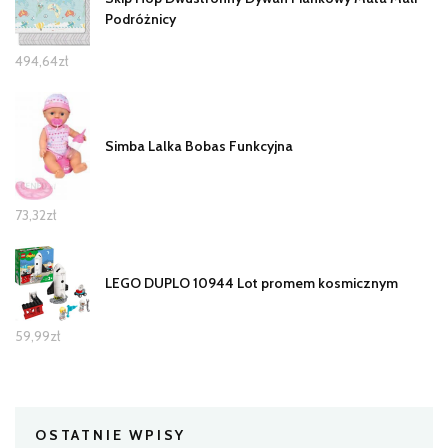
Podróżnicy
494,64
zł
Simba Lalka Bobas Funkcyjna
73,32
zł
LEGO DUPLO 10944 Lot promem kosmicznym
59,99
zł
OSTATNIE WPISY