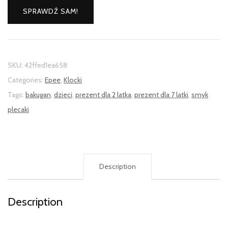
SPRAWDŹ SAM!
SKU:
42ffed1ea658
Categories:
Epee
,
Klocki
Tags:
bakugan
,
dzieci
,
prezent dla 2 latka
,
prezent dla 7 latki
,
smyk
plecaki
Description
Description