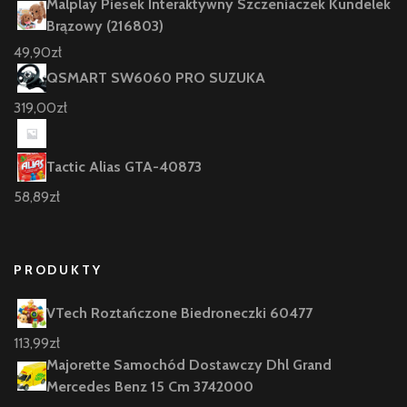
Malplay Piesek Interaktywny Szczeniaczek Kundelek
Brązowy (216803)
49,90
zł
QSMART SW6060 PRO SUZUKA
319,00
zł
Tactic Alias GTA-40873
58,89
zł
PRODUKTY
VTech Roztańczone Biedroneczki 60477
113,99
zł
Majorette Samochód Dostawczy Dhl Grand
Mercedes Benz 15 Cm 3742000