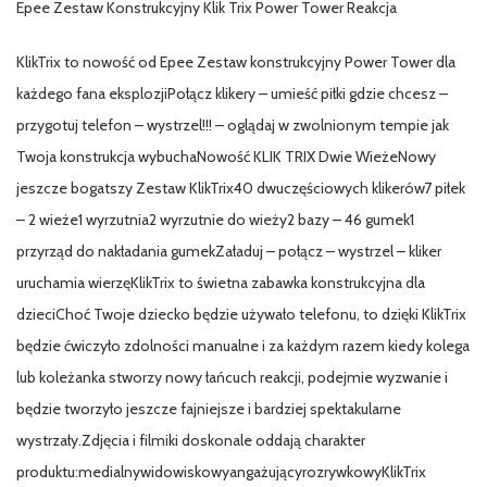
Epee Zestaw Konstrukcyjny Klik Trix Power Tower Reakcja
KlikTrix to nowość od Epee Zestaw konstrukcyjny Power Tower dla
każdego fana eksplozjiPołącz klikery – umieść piłki gdzie chcesz –
przygotuj telefon – wystrzel!!! – oglądaj w zwolnionym tempie jak
Twoja konstrukcja wybuchaNowość KLIK TRIX Dwie WieżeNowy
jeszcze bogatszy Zestaw KlikTrix40 dwuczęściowych klikerów7 piłek
– 2 wieże1 wyrzutnia2 wyrzutnie do wieży2 bazy – 46 gumek1
przyrząd do nakładania gumekZaładuj – połącz – wystrzel – kliker
uruchamia wierzęKlikTrix to świetna zabawka konstrukcyjna dla
dzieciChoć Twoje dziecko będzie używało telefonu, to dzięki KlikTrix
będzie ćwiczyło zdolności manualne i za każdym razem kiedy kolega
lub koleżanka stworzy nowy łańcuch reakcji, podejmie wyzwanie i
będzie tworzyło jeszcze fajniejsze i bardziej spektakularne
wystrzały.Zdjęcia i filmiki doskonale oddają charakter
produktu:medialnywidowiskowyangażującyrozrywkowyKlikTrix