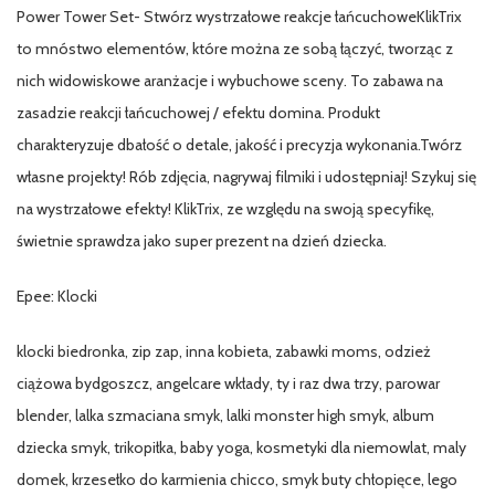
Power Tower Set- Stwórz wystrzałowe reakcje łańcuchoweKlikTrix
to mnóstwo elementów, które można ze sobą łączyć, tworząc z
nich widowiskowe aranżacje i wybuchowe sceny. To zabawa na
zasadzie reakcji łańcuchowej / efektu domina. Produkt
charakteryzuje dbałość o detale, jakość i precyzja wykonania.Twórz
własne projekty! Rób zdjęcia, nagrywaj filmiki i udostępniaj! Szykuj się
na wystrzałowe efekty! KlikTrix, ze względu na swoją specyfikę,
świetnie sprawdza jako super prezent na dzień dziecka.
Epee: Klocki
klocki biedronka, zip zap, inna kobieta, zabawki moms, odzież
ciążowa bydgoszcz, angelcare wkłady, ty i raz dwa trzy, parowar
blender, lalka szmaciana smyk, lalki monster high smyk, album
dziecka smyk, trikopiłka, baby yoga, kosmetyki dla niemowlat, maly
domek, krzesełko do karmienia chicco, smyk buty chłopięce, lego