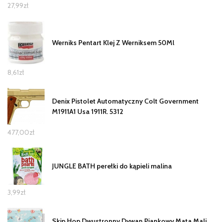
27,99
zł
Werniks Pentart Klej Z Werniksem 50Ml
8,61
zł
Denix Pistolet Automatyczny Colt Government
M1911A1 Usa 1911R. 5312
477,00
zł
JUNGLE BATH perełki do kąpieli malina
3,99
zł
Skip Hop Dwustronny Dywan Piankowy Mata Mali