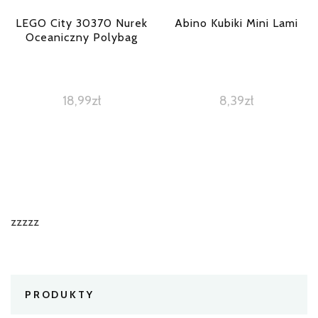
LEGO City 30370 Nurek
Abino Kubiki Mini Lami
Oceaniczny Polybag
18,99
zł
8,39
zł
zzzzz
PRODUKTY