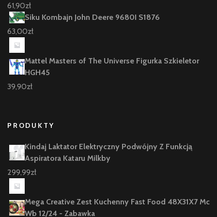
61,90
zł
Siku Kombajn John Deere 9680I S1876
63,00
zł
Mattel Masters of The Universe Figurka Szkieletor
HGH45
39,90
zł
PRODUKTY
Kindaj Laktator Elektryczny Podwójny Z Funkcją
Aspiratora Kataru Milkby
299,99
zł
Mega Creative Zest Kuchenny Fast Food 48X31X7 Mc
Wb 12/24 - Zabawka