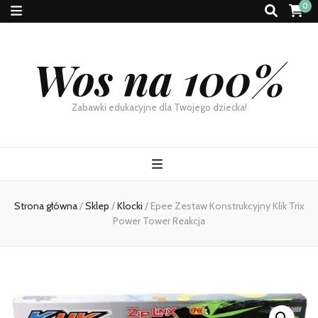
0
Wos na 100%
Zabawki edukacyjne dla Twojego dziecka!
Strona główna
/
Sklep
/
Klocki
/
Epee Zestaw Konstrukcyjny Klik Trix
Power Tower Reakcja