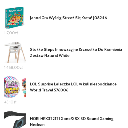
Janod Gra Wyścig Strzeż Się Kreta! J08246
117,00
zł
Stokke Steps Innowacyjne Krzesełko Do Karmienia
Zestaw Natural White
1 458,00
zł
LOL Surprise Laleczka LOL w kuli niespodziance
World Travel 576006
43,10
zł
HORI HRX322121 Xone/XSX 3D Sound Gaming
Neckset